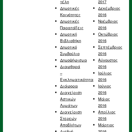
τέλη
2017
Δημοτικές
Δεκέμβριος
Κοινότητες
2016
Δημοτικές
Νοέμβριος
Παρατάξεις
2016
Δημοτική
Οκτώβριος
Βιβλιοθήκη
2016
Δημοτικό
Σεπτέμβριος
Συμβούλιο
2016
Δημοψήφισμα
Αύγουστος
Διαφθορά
2016
–
Ιούλιος
Εγκληματικότητα
2016
Διάφορα
Ιούνιος
Διαχείριση
2016
Αστικών
Μάιος
Λυμάτων
2016
Διαχείριση
Απρίλιος
Στερεών
2016
Αποβλήτων
Μάρτιος
Διεθνή
2016