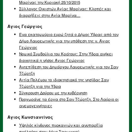
Μαρίνας την Κυριακή 25/10/2015
Σύλλογος Οικιστών Αγίας Μαρίνας: Κλοπές και
διαρρήξεις στην Αγία Μαρίνα…
Άγιος Γεώργιος
Ένα εκατομμύριο ευρώ ζητά ο Δήμος Ύδρας από τον
Δήμο Λαυρεωτικής για την υπόθεση της ν. Άγιος
Γεώργιος
Νομικό Συμβούλιο του Κράτους: Στην Ύδρα ανήκει
διοικητικά η νήσος Άγιος Γεώργιος
Αντεπίθεση του Δημάρχου Λαυρεωτικής για τον Σαν
Τζώρτζη
Αιτία Πολέμου το ιδιοκτησιακό της νησίδας Σαν
Τζώρτζη για την Ύδρα
Σύγκρουση Δούρου με την κυβέρνηση
Προχωράνε τα έργα στο Σαν Τζώρτζη. Στο Λαύριο οι
ανεμογεννήτριες
Άγιος Κωνσταντίνος
Υψηλός κίνδυνος πυρκαγιών και ανυπαρξία
πρόληψης στον Δήμο Σαρωνικού