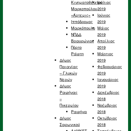
Κινηματοθέατρο
Ιούλιος
Μαρκοπούλου
2019
«Άρτεμις»
Ιούνιος
Ιππόδρομος
2019
Μαρκόπουλο
Μάιος
ΝΠΔΔ
2019
Βραυρώνιος
Απρίλιος
Πόρτο
2019
Ράφτη
Μάρτιος
Δήμος
2019
Παιανίας
Φεβρουάριος
– Γλυκών
2019
Νερών
Ιανουάριος
Δήμος
2019
Ραφήνας
Δεκέμβριος
–
2018
Πικερμίου
Νοέμβριος
Ραφήνα
2018
Δήμος
Οκτώβριος
Σαρωνικού
2018
ΑΔΜΚΕΣ
Σεπτέμβριος