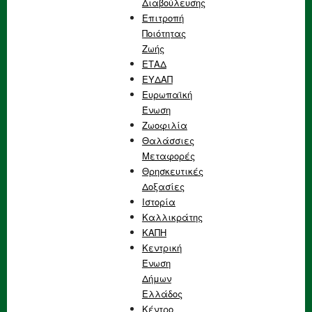
Διαβούλευσης
Επιτροπή
Ποιότητας
Ζωής
ΕΤΑΔ
ΕΥΔΑΠ
Ευρωπαϊκή
Ένωση
Ζωοφιλία
Θαλάσσιες
Μεταφορές
Θρησκευτικές
Δοξασίες
Ιστορία
Καλλικράτης
ΚΑΠΗ
Κεντρική
Ένωση
Δήμων
Ελλάδος
Κέντρο