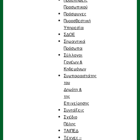
Προσωπικού
Πρόσφυγες
Πυροσβεστική
Υπηρεσία
ΣΔΟΕ
Σημαντικά
Πρόσωπα
Σύλλογοι
Γονέων &
Κηδεμόνων
Συμπαραστάτης
του
Δημότη &
της
Επιχείρησης
Συντάξεις
Σχέδιο
Πόλης
ΤΑΙΠΕΔ
Τέχνες –