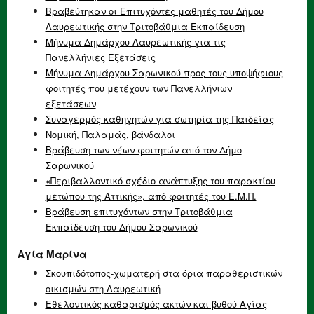
Βραβεύτηκαν οι Επιτυχόντες μαθητές του Δήμου
Λαυρεωτικής στην Τριτοβάθμια Εκπαίδευση
Μήνυμα Δημάρχου Λαυρεωτικής για τις
Πανελλήνιες Εξετάσεις
Μήνυμα Δημάρχου Σαρωνικού προς τους υποψήφιους
φοιτητές που μετέχουν των Πανελλήνιων
εξετάσεων
Συναγερμός καθηγητών για σωτηρία της Παιδείας
Νομική, Παλαμάς, βάνδαλοι
Βράβευση των νέων φοιτητών από τον Δήμο
Σαρωνικού
«Περιβαλλοντικό σχέδιο ανάπτυξης του παρακτίου
μετώπου της Αττικής», από φοιτητές του Ε.Μ.Π.
Βράβευση επιτυχόντων στην Τριτοβάθμια
Εκπαίδευση του Δήμου Σαρωνικού
Αγία Μαρίνα
Σκουπιδότοπος-χωματερή στα όρια παραθεριστικών
οικισμών στη Λαυρεωτική
Εθελοντικός καθαρισμός ακτών και βυθού Αγίας