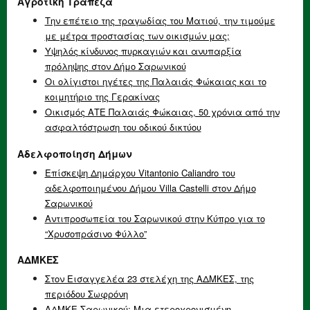
Αγροτική Τράπεζα
Την επέτειο της τραγωδίας του Ματιού, την τιμούμε
με μέτρα προστασίας των οικισμών μας;
Υψηλός κίνδυνος πυρκαγιών και ανυπαρξία
πρόληψης στον Δήμο Σαρωνικού
Οι ολίγιστοι ηγέτες της Παλαιάς Φώκαιας και το
κοιμητήριο της Γερακίνας
Οικισμός ΑΤΕ Παλαιάς Φώκαιας, 50 χρόνια από την
ασφαλτόστρωση του οδικού δικτύου
Αδελφοποίηση Δήμων
Επίσκεψη Δημάρχου Vitantonio Caliandro του
αδελφοποιημένου Δήμου Villa Castelli στον Δήμο
Σαρωνικού
Αντιπροσωπεία του Σαρωνικού στην Κύπρο για το
“Χρυσοπράσινο Φύλλο”
ΑΔΜΚΕΣ
Στον Εισαγγελέα 23 στελέχη της ΑΔΜΚΕΣ, της
περιόδου Σωφρόνη
ΑΔΜΚΕ Σαρωνικού: Μια ετεροχρονισμένη