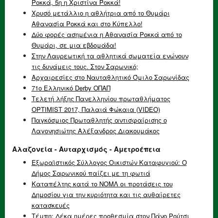
Ροκκά, 5η η Χριστίνα Ροκκά!
Χρυσό μετάλλιο η αθλήτρια από το Θυμάρι
Αθανασία Ροκκά και στο Κύπελλο!
Δύο φορές ασημένια η Αθανασία Ροκκά από το
Θυμάρι, σε μια εβδομάδα!
Στην Λαυρεωτική τα αθλητικά σωματεία ενώνουν
τις δυνάμεις τους. Στον Σαρωνικό;
Αρχαιρεσίες στο Ναυταθλητικό Όμιλο Σαρωνίδας
71ο Ελληνικό Derby ΟΠΑΠ
Τελετή λήξης Πανελληνίου πρωταθλήματος
OPTIMIST 2017, Παλαιά Φώκαια (VIDEO)
Παγκόσμιος Πρωταθλητής αντισφαίρισης ο
Λαγονησιώτης Αλέξανδρος Διακουμάκος
Αλαζονεία - Αυταρχισμός - Αμετροέπεια
Εξωραϊστικός Σύλλογος Οικιστών Καταφυγιού: Ο
Δήμος Σαρωνικού παίζει με τη φωτιά
Καταπέλτης κατά το ΝΟΜΛ οι προτάσεις του
Δημοσίου για την κυριότητα και τις αυθαίρετες
κατασκευές
Τέμπη: Δέκα ημέρες προθεσμία στον Πάνο Ρούτσι