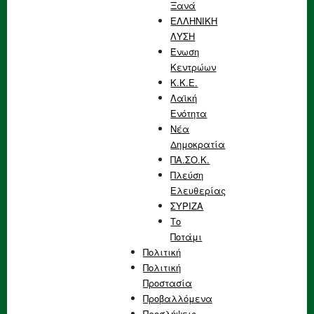
Ξανά
ΕΛΛΗΝΙΚΗ
ΛΥΣΗ
Ένωση
Κεντρώων
Κ.Κ.Ε.
Λαϊκή
Ενότητα
Νέα
Δημοκρατία
ΠΑ.ΣΟ.Κ.
Πλεύση
Ελευθερίας
ΣΥΡΙΖΑ
Το
Ποτάμι
Πολιτική
Πολιτική
Προστασία
Προβαλλόμενα
Προσλήψεις