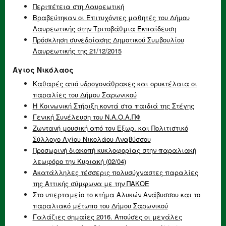
Περιπέτεια στη Λαυρεωτική
Βραβεύτηκαν οι Επιτυχόντες μαθητές του Δήμου
Λαυρεωτικής στην Τριτοβάθμια Εκπαίδευση
Πρόσκληση συνεδρίασης Δημοτικού Συμβουλίου
Λαυρεωτικής της 21/12/2015
Άγιος Νικόλαος
Καθαρές από υδρογονάθρακες και ορυκτέλαια οι
παραλίες του Δήμου Σαρωνικού
Η Κοινωνική Στήριξη κοντά στα παιδιά της Στέγης
Γενική Συνέλευση του Ν.Α.Ο.Α.ΠΦ
Ζωντανή μουσική από τον Εξωρ. και Πολιτιστικό
Σύλλογο Αγίου Νικολάου Αναβύσσου
Προσωρινή διακοπή κυκλοφορίας στην παραλιακή
λεωφόρο την Κυριακή (02/04)
Ακατάλληλες τέσσερις πολυσύχναστες παραλίες
της Αττικής σύμφωνα με την ΠΑΚΟΕ
Στο υπερταμείο το κτήμα Αλυκών Ανάβυσσου και το
παραλιακό μέτωπο του Δήμου Σαρωνικού
Γαλάζιες σημαίες 2016. Απούσες οι μεγάλες