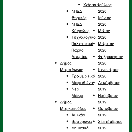
Χάρακας
Ιούλιος
ΝΠΔΔ
2020
Θορικός
Ιούνιος
ΝΠΔΔ
2020
Κέφαλος
Μάιος
Τεχνολογικό
2020
Πολιτιστικό
Μάρτιος
Πάρκο
2020
Λαυρίου
Φεβρουάριος
Δήμος
2020
Μαραθώνος
Ιανουάριος
Γραμματικό
2020
Μαραθώνας
Δεκέμβριος
Νέα
2019
Μάκρη
Νοέμβριος
Δήμος
2019
Μαρκοπούλου
Οκτώβριος
Αυλάκι
2019
Βραυρώνα
Σεπτέμβριος
Δημοτικό
2019