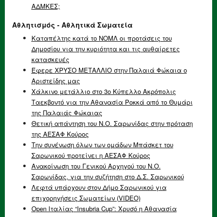
ΑΔΜΚΕΣ;
Αθλητισμός - Αθλητικά Σωματεία
Καταπέλτης κατά το ΝΟΜΛ οι προτάσεις του
Δημοσίου για την κυριότητα και τις αυθαίρετες
κατασκευές
Έφερε ΧΡΥΣΟ ΜΕΤΑΛΛΙΟ στην Παλαιά Φώκαια ο
Αριστείδης μας
Χάλκινο μετάλλιο στο 3ο Κύπελλο Ακρόπολις
Ταεκβοντό για την Αθανασία Ροκκά από το Θυμάρι
της Παλαιάς Φώκαιας
Θετική απάντηση του Ν.Ο. Σαρωνίδας στην πρόταση
της ΑΕΣΑΦ Κούρος
Την συνένωση όλων των ομάδων Μπάσκετ του
Σαρωνικού προτείνει η ΑΕΣΑΦ Κούρος
Ανακοίνωση του Γενικού Αρχηγού του Ν.Ο.
Σαρωνίδας, για την συζήτηση στο Δ.Σ. Σαρωνικού
Λεφτά υπάρχουν στον Δήμο Σαρωνικού για
επιχορηγήσεις Σωματείων (VIDEO)
Open Ιταλίας “Insubria Cup”: Χρυσό η Αθανασία