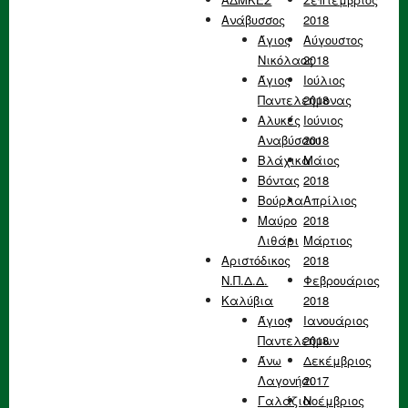
Ανάβυσσος
2018
Άγιος
Αύγουστος
Νικόλαος
2018
Άγιος
Ιούλιος
Παντελεήμονας
2018
Αλυκές
Ιούνιος
Αναβύσσου
2018
Βλάχικα
Μάιος
Βόντας
2018
Βούρλα
Απρίλιος
Μαύρο
2018
Λιθάρι
Μάρτιος
Αριστόδικος
2018
Ν.Π.Δ.Δ.
Φεβρουάριος
Καλύβια
2018
Άγιος
Ιανουάριος
Παντελεήμων
2018
Άνω
Δεκέμβριος
Λαγονήσι
2017
Γαλάζια
Νοέμβριος