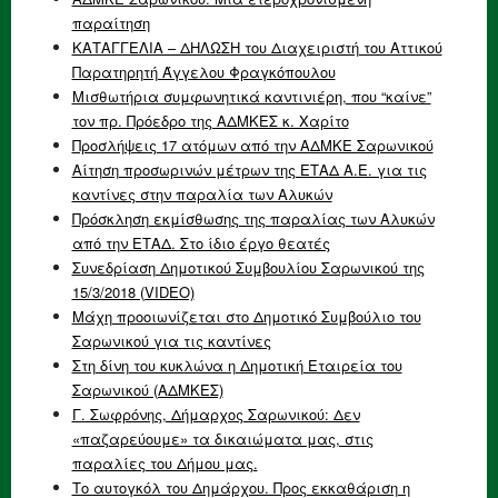
παραίτηση
ΚΑΤΑΓΓΕΛΙΑ – ΔΗΛΩΣΗ του Διαχειριστή του Αττικού
Παρατηρητή Άγγελου Φραγκόπουλου
Μισθωτήρια συμφωνητικά καντινιέρη, που “καίνε”
τον πρ. Πρόεδρο της ΑΔΜΚΕΣ κ. Χαρίτο
Προσλήψεις 17 ατόμων από την ΑΔΜΚΕ Σαρωνικού
Αίτηση προσωρινών μέτρων της ΕΤΑΔ Α.Ε. για τις
καντίνες στην παραλία των Αλυκών
Πρόσκληση εκμίσθωσης της παραλίας των Αλυκών
από την ΕΤΑΔ. Στο ίδιο έργο θεατές
Συνεδρίαση Δημοτικού Συμβουλίου Σαρωνικού της
15/3/2018 (VIDEO)
Μάχη προοιωνίζεται στο Δημοτικό Συμβούλιο του
Σαρωνικού για τις καντίνες
Στη δίνη του κυκλώνα η Δημοτική Εταιρεία του
Σαρωνικού (ΑΔΜΚΕΣ)
Γ. Σωφρόνης, Δήμαρχος Σαρωνικού: Δεν
«παζαρεύουμε» τα δικαιώματα μας, στις
παραλίες του Δήμου μας.
Το αυτογκόλ του Δημάρχου. Προς εκκαθάριση η