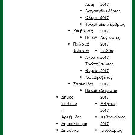
Ακτή
2017
Λαγονήσι
Οκτώβριος
Όλυμπος
2017
Τραμπουριά
Σεπτέμβριος
Κουβαράς
2017
Πέτα
Αύγουστος
Παλαιά
2017
Φώκαια
Ιούλιος
Αγροτική
2017
Τράπεζα
Ιούνιος
Θυμάρι
2017
Καταφύγι
Μάιος
Σαρωνίδα
2017
Πανόραμα
Απρίλιος
Δήμος
2017
Σπάτων
Μάρτιος
–
2017
Αρτέμιδος
Φεβρουάριος
Δημοσκόπηση
2017
Δημοτικά
Ιανουάριος