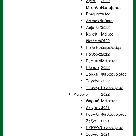
Αγία
2022
Μαρίνα
Νοέμβριος
Βρωμοπούσι
2022
Δασκαλειό
Ιούνιος
Διψέλιζα
2022
Κακή
Μάιος
Θάλασσα
2022
Παλαιοκαμάριζα
Απρίλιος
Πανόραμα
2022
Περιγιάλι
Μάρτιος
Πλάκα
2022
Σάκκα
Φεβρουάριος
Τογάνι
2022
Τσόνιμα
Ιανουάριος
Λαύριο
2022
Θορικό
Μάρτιος
Λεγρενά
2021
Πούντα
Φεβρουάριος
Ζέζα
2021
ΠΥΡΚΑΛ
Ιανουάριος
Σούνιο
2021