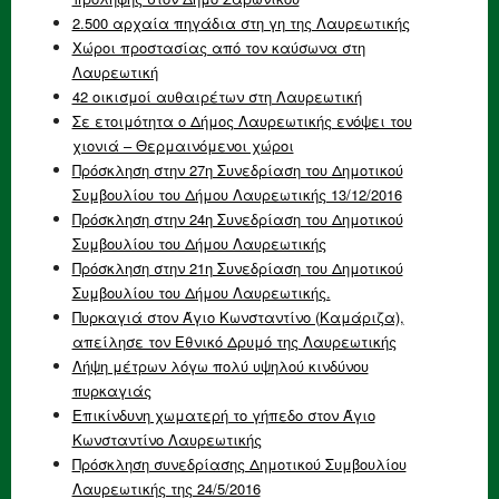
2.500 αρχαία πηγάδια στη γη της Λαυρεωτικής
Χώροι προστασίας από τον καύσωνα στη
Λαυρεωτική
42 οικισμοί αυθαιρέτων στη Λαυρεωτική
Σε ετοιμότητα ο Δήμος Λαυρεωτικής ενόψει του
χιονιά – Θερμαινόμενοι χώροι
Πρόσκληση στην 27η Συνεδρίαση του Δημοτικού
Συμβουλίου του Δήμου Λαυρεωτικής 13/12/2016
Πρόσκληση στην 24η Συνεδρίαση του Δημοτικού
Συμβουλίου του Δήμου Λαυρεωτικής
Πρόσκληση στην 21η Συνεδρίαση του Δημοτικού
Συμβουλίου του Δήμου Λαυρεωτικής.
Πυρκαγιά στον Άγιο Κωνσταντίνο (Καμάριζα),
απείλησε τον Εθνικό Δρυμό της Λαυρεωτικής
Λήψη μέτρων λόγω πολύ υψηλού κινδύνου
πυρκαγιάς
Επικίνδυνη χωματερή το γήπεδο στον Άγιο
Κωνσταντίνο Λαυρεωτικής
Πρόσκληση συνεδρίασης Δημοτικού Συμβουλίου
Λαυρεωτικής της 24/5/2016