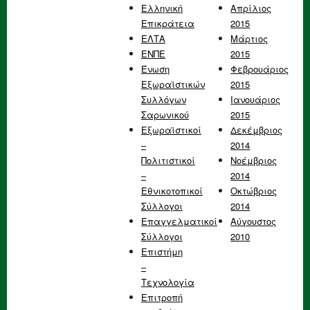
Ελληνική
Απρίλιος
Επικράτεια
2015
ΕΛΤΑ
Μάρτιος
ΕΝΠΕ
2015
Ένωση
Φεβρουάριος
Εξωραϊστικών
2015
Συλλόγων
Ιανουάριος
Σαρωνικού
2015
Εξωραϊστικοί
Δεκέμβριος
–
2014
Πολιτιστικοί
Νοέμβριος
–
2014
Εθνικοτοπικοί
Οκτώβριος
Σύλλογοι
2014
Επαγγελματικοί
Αύγουστος
Σύλλογοι
2010
Επιστήμη
–
Τεχνολογία
Επιτροπή