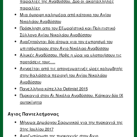
παραλίες της Αναβύσσου. Δύο οι ακατάλληλες
παραλίες
Μια όμορφη καλημέρα από κάτοικο του Αγίου
Νικολάου Αναβύσσου
Πρόσκληση απο τον Εξωραϊστικό και Πολιτιστικό
Σύλλογο Αγίου Νικολάου Αναβύσσου
Αναζητούνται δύο άτομα για τον εμπρησμό του
μπιτσόμπαρου στον Άγιο Νικόλαο Αναβύσσου
Αλυκές Αναβύσσου. Ήρθε η ώρα να υλοποιήσουν τις
προτάσεις τους….
Αγνοείται από τις απογευματινές ώρες κολυμβητής
στην θαλάσσια περιοχή του Αγίου Νικολάου
Αναβύσσου
Πανελλήνιο κύπελλο Optimist 2015
Πυρκαγιά στον Άι Νικόλα Αναβύσσου. Κάηκαν δύο ΙΧ
αυτοκίνητα
Άγιος Παντελεήμονας
Μήνυμα Δημάρχου Σαρωνικού για την πυρκαγιά της
31ης Ιουλίου 2017
Αναζωπύρωση της πυρκαγιάς στον Άγιο