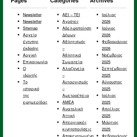
Pages
Categories
Archives
Newsletter
AEI – TEI
Ιούλιος
Newsletter
Αγρότες
2026
Sitemap
Αδελφοποίηση
Ιούνιος
Αρχείο
Δήμων
2026
έντυπης
Αθλητισμός
Φεβρουάριος
έκδοσης
–
2026
Αρχική
Αθλητικά
Νοέμβριος
Επικοινωνία
Σωματεία
2025
Ο
Αλαζονεία
Σεπτέμβριος
ιδρυτής
–
2025
Το
Αυταρχισμός
Αύγουστος
ιστορικό
–
2025
της
Αμετροέπεια
Ιούλιος
εφημερίδας
ΑΜΕΑ
2025
Ανατολική
Απρίλιος
Αττική
2025
Απεργιακές
Μάρτιος
κινητοποιήσεις
2025
Αποκεντρωμένη
Φεβρουάριος