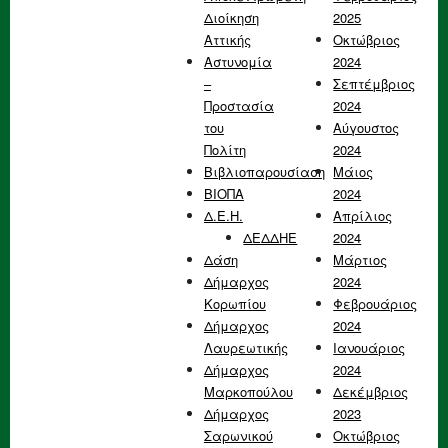
Διοίκηση
2025
Αττικής
Οκτώβριος
Αστυνομία
2024
–
Σεπτέμβριος
Προστασία
2024
του
Αύγουστος
Πολίτη
2024
Βιβλιοπαρουσίαση
Μάιος
ΒΙΟΠΑ
2024
Δ.Ε.Η.
Απρίλιος
ΔΕΔΔΗΕ
2024
Δάση
Μάρτιος
Δήμαρχος
2024
Κορωπίου
Φεβρουάριος
Δήμαρχος
2024
Λαυρεωτικής
Ιανουάριος
Δήμαρχος
2024
Μαρκοπούλου
Δεκέμβριος
Δήμαρχος
2023
Σαρωνικού
Οκτώβριος