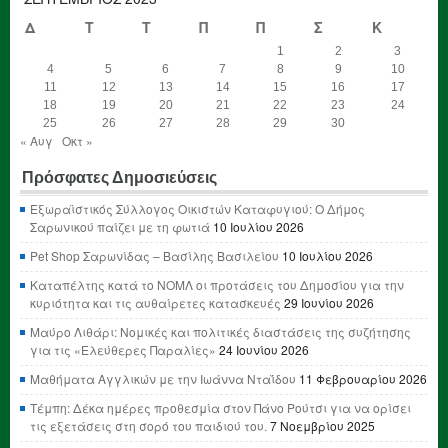
Δ
Τ
Τ
Π
Π
Σ
Κ
1
2
3
4
5
6
7
8
9
10
11
12
13
14
15
16
17
18
19
20
21
22
23
24
25
26
27
28
29
30
« Αυγ
Οκτ »
Πρόσφατες Δημοσιεύσεις
Εξωραϊστικός Σύλλογος Οικιστών Καταφυγιού: Ο Δήμος
Σαρωνικού παίζει με τη φωτιά
10 Ιουλίου 2026
Pet Shop Σαρωνίδας – Βασίλης Βασιλείου
10 Ιουλίου 2026
Καταπέλτης κατά το ΝΟΜΛ οι προτάσεις του Δημοσίου για την
κυριότητα και τις αυθαίρετες κατασκευές
29 Ιουνίου 2026
Μαύρο Λιθάρι: Νομικές και πολιτικές διαστάσεις της συζήτησης
για τις «Ελεύθερες Παραλίες»
24 Ιουνίου 2026
Μαθήματα Αγγλικών με την Ιωάννα Νταΐδου
11 Φεβρουαρίου 2026
Τέμπη: Δέκα ημέρες προθεσμία στον Πάνο Ρούτσι για να ορίσει
τις εξετάσεις στη σορό του παιδιού του.
7 Νοεμβρίου 2025