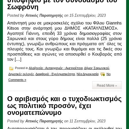
Σωφρόνη
Posted by
Αττικός Παρατηρητής
on 15 Σεπτεμβρίου, 2023
Απάντησή μου σε μακροσκελές σχόλιο του Φίλου Giannhs
Kitsos στην ανάρτησή μου ΔΗΜΟΣ «ΚΑΤΑΥΛΙΣΜΟΣ».
Αγαπητέ Γιάννη, επειδή 33 χρόνια δημοσιογραφίας στον
Σαρωνικό και στους γύρο δήμους είναι πολλά (25 χρόνια
έντυπης), γνωρίζω ανθρώπους και πράγματα απ΄ όλες τις
πλευρές τους. Και γνωρίζω και θυμάμαι και τις δικές σου
προσπάθειες και αγώνες να αποσυρθεί ο Κουβαράς από
τον […]
Posted in
Αλαζονεία - Αυταρχισμός - Αμετροέπεια
,
Δήμος Σαρωνικού
,
Δημοτικές εκλογές
,
Διαφθορά - Εγκληματικότητα
,
Νέα Δημοκρατία
No
Comments »
Read More »
Ο αριβισμός και ο τυχοδιωκτισμός
ως πολιτικό προσόν, έχει
ονοματεπώνυμο
Posted by
Αττικός Παρατηρητής
on 11 Σεπτεμβρίου, 2023
Αυτοπαρουσιάζεται ή τον παρουσιάζουν οι ακόλουθοί του