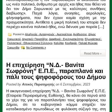
ως «νέο πολιτικό, άνθρωπο με αρχές και ήθος που θέλει να
δει τον Δήμο Σαρωνικού με τις καλύτερες συνθήκες
διαβίωσης». Παχιά λόγια, ανοησίες, αερολογίες,
φληναφήματα, που δεν έχουν καμία σχέση με την
πραγματικότητα. Αντίθετα η μικρή πολιτική του ιστορία δεν
περιέχει κανένα πολιτικό ήθος, ενώ διένυσε μια πορεία […]
Posted in
Αλαζονεία - Αυταρχισμός - Αμετροέπεια
,
Ανάβυσσος
,
Δήμος
Σαρωνικού
,
Δημοτικές Παρατάξεις
,
Διαφθορά - Εγκληματικότητα
,
Εξωραϊστικοί -
Πολιτιστικοί - Εθνικοτοπικοί Σύλλογοι
,
Καλύβια
,
Κουβαράς
,
Παλαιά Φώκαια
,
Σαρωνίδα
No Comments »
Read More »
Η επιχείρηση “Ν.Δ.- Βανίτα
Σωφρόνη” Ε.Π.Ε., παραπλανά και
πάλι τους ψηφοφόρους του Δήμου
Posted by
Αττικός Παρατηρητής
on 6 Σεπτεμβρίου, 2023
Η οικογενειακή επιχείρηση “Ν.Δ. – Βανίτα Σωφρόνη” Ε.Π.Ε.
(Εταιρεία Περιορισμένης Ευθύνης), θα κάνει ότι περνά από
το χέρι της για να παραπλανήσει τους ψηφοφόρους του
Δήμου, ότι το κυβερνητικό κόμμα στηρίζει τον
καταδικασμένο πρωτοδίκως σε φυλάκιση σύζυγό της, στη