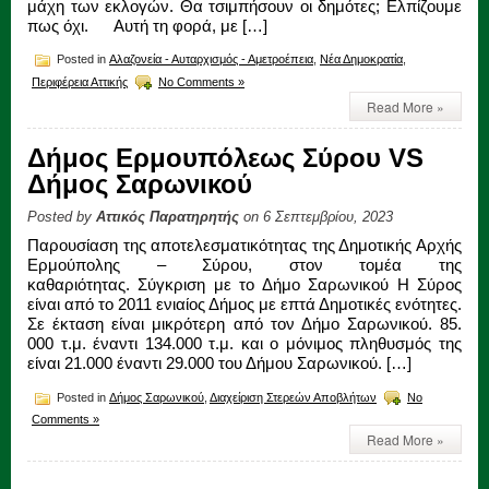
μάχη των εκλογών. Θα τσιμπήσουν οι δημότες; Ελπίζουμε
πως όχι. Αυτή τη φορά, με […]
Posted in
Αλαζονεία - Αυταρχισμός - Αμετροέπεια
,
Νέα Δημοκρατία
,
Περιφέρεια Αττικής
No Comments »
Read More »
Δήμος Ερμουπόλεως Σύρου VS
Δήμος Σαρωνικού
Posted by
Αττικός Παρατηρητής
on 6 Σεπτεμβρίου, 2023
Παρουσίαση της αποτελεσματικότητας της Δημοτικής Αρχής
Ερμούπολης – Σύρου, στον τομέα της
καθαριότητας. Σύγκριση με το Δήμο Σαρωνικού Η Σύρος
είναι από το 2011 ενιαίος Δήμος με επτά Δημοτικές ενότητες.
Σε έκταση είναι μικρότερη από τον Δήμο Σαρωνικού. 85.
000 τ.μ. έναντι 134.000 τ.μ. και ο μόνιμος πληθυσμός της
είναι 21.000 έναντι 29.000 του Δήμου Σαρωνικού. […]
Posted in
Δήμος Σαρωνικού
,
Διαχείριση Στερεών Αποβλήτων
No
Comments »
Read More »