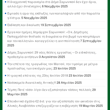
Η διαχρονική παρανομία στο Δήμο Σαρωνικού δεν έχει όρια,
αλλά έχει συνένοχους
6 Νοεμβρίου 2025
Έφτασε η ώρα της εκδίωξης των καταληψιών από την παραλία
γλίστρα.
5 Νοεμβρίου 2025
Εκδίκηση και δικαίωση
19 Σεπτεμβρίου 2025
Έργα και ημέρες δημάρχου Σαρωνικού: «Ο κ. Δημήτρης
Παπαχρήστου θυσίασε τη διαφάνεια στο βωμό των κουμπάρων
και τον κολλητών» καταγγέλλει η αντιπολίτευση
7 Σεπτεμβρίου
2025
Δήμος Σαρωνικού: 29 νέες θέσεις εργασίας – Οι ειδικότητες,
προθεσμία αιτήσεων
3 Αυγούστου 2025
Την επέτειο της τραγωδίας του Ματιού, την τιμούμε με μέτρα
προστασίας των οικισμών μας;
23 Ιουλίου 2025
Η τραγική επέτειος της 23ης Ιουλίου 2018
23 Ιουλίου 2025
Νοσοκομείο Ανατολικής Αττικής!!!
28 Απριλίου 2025
Τέμπη: Ποτέ τόσοι λίγοι δεν εξαπάτησαν τόσους πολλούς
29
Μαρτίου 2025
Επενδυτικό σχέδιο €2 δισ. για την αξιοποίηση του ακινήτου στις
Αλυκές Αναβύσσου επεξεργάζεται η κυβέρνηση
19 Μαρτίου 2025