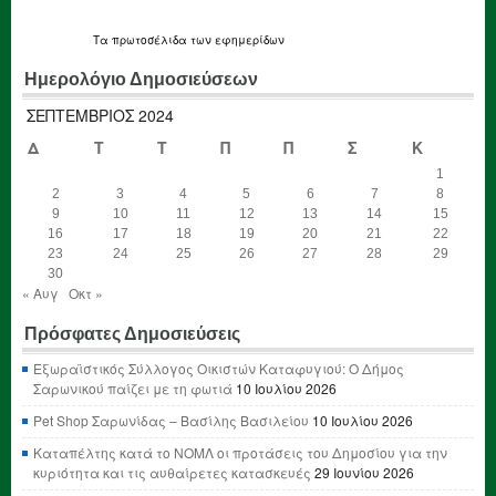
Τα
πρωτοσέλιδα
των εφημερίδων
Ημερολόγιο Δημοσιεύσεων
ΣΕΠΤΈΜΒΡΙΟΣ 2024
Δ
Τ
Τ
Π
Π
Σ
Κ
1
2
3
4
5
6
7
8
9
10
11
12
13
14
15
16
17
18
19
20
21
22
23
24
25
26
27
28
29
30
« Αυγ
Οκτ »
Πρόσφατες Δημοσιεύσεις
Εξωραϊστικός Σύλλογος Οικιστών Καταφυγιού: Ο Δήμος
Σαρωνικού παίζει με τη φωτιά
10 Ιουλίου 2026
Pet Shop Σαρωνίδας – Βασίλης Βασιλείου
10 Ιουλίου 2026
Καταπέλτης κατά το ΝΟΜΛ οι προτάσεις του Δημοσίου για την
κυριότητα και τις αυθαίρετες κατασκευές
29 Ιουνίου 2026