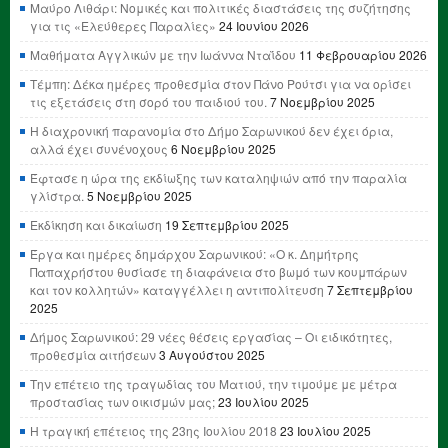
Μαύρο Λιθάρι: Νομικές και πολιτικές διαστάσεις της συζήτησης
για τις «Ελεύθερες Παραλίες»
24 Ιουνίου 2026
Μαθήματα Αγγλικών με την Ιωάννα Νταΐδου
11 Φεβρουαρίου 2026
Τέμπη: Δέκα ημέρες προθεσμία στον Πάνο Ρούτσι για να ορίσει
τις εξετάσεις στη σορό του παιδιού του.
7 Νοεμβρίου 2025
Η διαχρονική παρανομία στο Δήμο Σαρωνικού δεν έχει όρια,
αλλά έχει συνένοχους
6 Νοεμβρίου 2025
Έφτασε η ώρα της εκδίωξης των καταληψιών από την παραλία
γλίστρα.
5 Νοεμβρίου 2025
Εκδίκηση και δικαίωση
19 Σεπτεμβρίου 2025
Έργα και ημέρες δημάρχου Σαρωνικού: «Ο κ. Δημήτρης
Παπαχρήστου θυσίασε τη διαφάνεια στο βωμό των κουμπάρων
και τον κολλητών» καταγγέλλει η αντιπολίτευση
7 Σεπτεμβρίου
2025
Δήμος Σαρωνικού: 29 νέες θέσεις εργασίας – Οι ειδικότητες,
προθεσμία αιτήσεων
3 Αυγούστου 2025
Την επέτειο της τραγωδίας του Ματιού, την τιμούμε με μέτρα
προστασίας των οικισμών μας;
23 Ιουλίου 2025
Η τραγική επέτειος της 23ης Ιουλίου 2018
23 Ιουλίου 2025