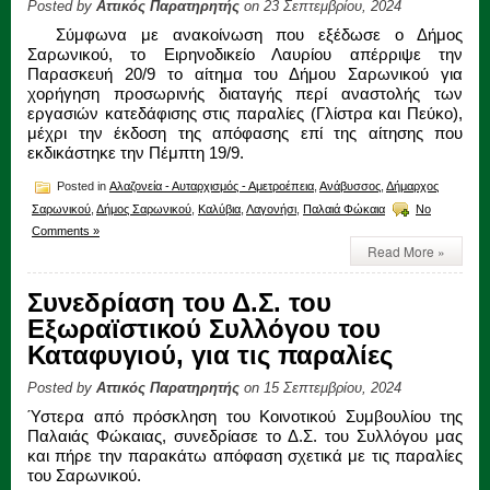
Posted by
Αττικός Παρατηρητής
on 23 Σεπτεμβρίου, 2024
Σύμφωνα με ανακοίνωση που εξέδωσε ο Δήμος
Σαρωνικού, το Ειρηνοδικείο Λαυρίου απέρριψε την
Παρασκευή 20/9 το αίτημα του Δήμου Σαρωνικού για
χορήγηση προσωρινής διαταγής περί αναστολής των
εργασιών κατεδάφισης στις παραλίες (Γλίστρα και Πεύκο),
μέχρι την έκδοση της απόφασης επί της αίτησης που
εκδικάστηκε την Πέμπτη 19/9.
Posted in
Αλαζονεία - Αυταρχισμός - Αμετροέπεια
,
Ανάβυσσος
,
Δήμαρχος
Σαρωνικού
,
Δήμος Σαρωνικού
,
Καλύβια
,
Λαγονήσι
,
Παλαιά Φώκαια
No
Comments »
Read More »
Συνεδρίαση του Δ.Σ. του
Εξωραϊστικού Συλλόγου του
Καταφυγιού, για τις παραλίες
Posted by
Αττικός Παρατηρητής
on 15 Σεπτεμβρίου, 2024
Ύστερα από πρόσκληση του Κοινοτικού Συμβουλίου της
Παλαιάς Φώκαιας, συνεδρίασε το Δ.Σ. του Συλλόγου μας
και πήρε την παρακάτω απόφαση σχετικά με τις παραλίες
του Σαρωνικού.