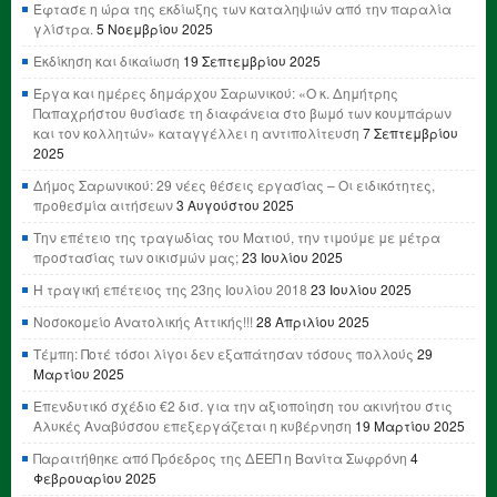
Έφτασε η ώρα της εκδίωξης των καταληψιών από την παραλία
γλίστρα.
5 Νοεμβρίου 2025
Εκδίκηση και δικαίωση
19 Σεπτεμβρίου 2025
Έργα και ημέρες δημάρχου Σαρωνικού: «Ο κ. Δημήτρης
Παπαχρήστου θυσίασε τη διαφάνεια στο βωμό των κουμπάρων
και τον κολλητών» καταγγέλλει η αντιπολίτευση
7 Σεπτεμβρίου
2025
Δήμος Σαρωνικού: 29 νέες θέσεις εργασίας – Οι ειδικότητες,
προθεσμία αιτήσεων
3 Αυγούστου 2025
Την επέτειο της τραγωδίας του Ματιού, την τιμούμε με μέτρα
προστασίας των οικισμών μας;
23 Ιουλίου 2025
Η τραγική επέτειος της 23ης Ιουλίου 2018
23 Ιουλίου 2025
Νοσοκομείο Ανατολικής Αττικής!!!
28 Απριλίου 2025
Τέμπη: Ποτέ τόσοι λίγοι δεν εξαπάτησαν τόσους πολλούς
29
Μαρτίου 2025
Επενδυτικό σχέδιο €2 δισ. για την αξιοποίηση του ακινήτου στις
Αλυκές Αναβύσσου επεξεργάζεται η κυβέρνηση
19 Μαρτίου 2025
Παραιτήθηκε από Πρόεδρος της ΔΕΕΠ η Βανίτα Σωφρόνη
4
Φεβρουαρίου 2025