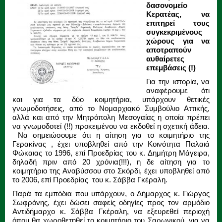
δασονομείο
Κερατέας, να
επιτηρεί τους
συγκεκριμένους
χώρους για να
αποτραπούν
αυθαίρετες
επεμβάσεις (!)
Για την ιστορία, να
αναφέρουμε ότι
και για τα δύο κοιμητήρια, υπάρχουν θετικές
γνωμοδοτήσεις, από το Νομαρχιακό Συμβούλιο Αττικής,
αλλά και από την Μητρόπολη Μεσογαίας η οποία πρέπει
να γνωμοδοτεί (!!) προκειμένου να εκδοθεί η σχετική άδεια.
Να σημειώσουμε ότι η αίτηση για το κοιμητήριο της
Γερακίνας , έχει υποβληθεί από την Κοινότητα Παλαιά
Φώκαιας το 1996, επί Προεδρίας του κ. Δημήτρη Μάγειρα,
δηλαδή πριν από 20 χρόνια(!!!), η δε αίτηση για το
κοιμητήριο της Αναβύσσου στο Σκόρδι, έχει υποβληθεί από
το 2006, επί Προεδρίας του κ. Σάββα Γκέραλη.
Παρά τα εμπόδια που υπάρχουν, ο Δήμαρχος κ. Γιώργος
Σωφρόνης, έχει δώσει σαφείς οδηγίες προς τον αρμόδιο
Αντιδήμαρχο κ. Σάββα Γκέραλη, να εξευρεθεί περιοχή
όπου θα χωροθετηθεί το κοιμητήριο του Σαρωνικού, για να