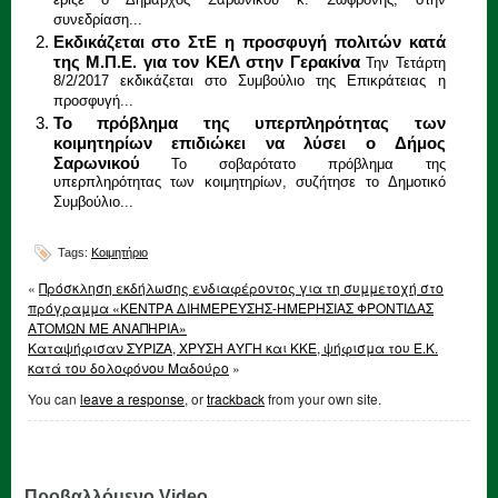
έριξε ο Δήμαρχος Σαρωνικού κ. Σωφρόνης, στην
συνεδρίαση...
Εκδικάζεται στο ΣτΕ η προσφυγή πολιτών κατά
της Μ.Π.Ε. για τον ΚΕΛ στην Γερακίνα
Την Τετάρτη
8/2/2017 εκδικάζεται στο Συμβούλιο της Επικράτειας η
προσφυγή...
Το πρόβλημα της υπερπληρότητας των
κοιμητηρίων επιδιώκει να λύσει ο Δήμος
Σαρωνικού
Το σοβαρότατο πρόβλημα της
υπερπληρότητας των κοιμητηρίων, συζήτησε το Δημοτικό
Συμβούλιο...
Tags:
Κοιμητήριο
«
Πρόσκληση εκδήλωσης ενδιαφέροντος για τη συμμετοχή στο
πρόγραμμα «ΚΕΝΤΡΑ ΔΙΗΜΕΡΕΥΣΗΣ-ΗΜΕΡΗΣΙΑΣ ΦΡΟΝΤΙΔΑΣ
ΑΤΟΜΩΝ ΜΕ ΑΝΑΠΗΡΙΑ»
Καταψήφισαν ΣΥΡΙΖΑ, ΧΡΥΣΗ ΑΥΓΗ και ΚΚΕ, ψήφισμα του Ε.Κ.
κατά του δολοφόνου Μαδούρο
»
You can
leave a response
, or
trackback
from your own site.
Προβαλλόμενο Video