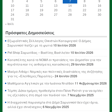
3
4
5
6
7
8
9
10
11
12
13
14
15
16
17
18
19
20
21
22
23
24
25
26
27
28
29
30
31
« Ιούλ
Πρόσφατες Δημοσιεύσεις
Εξωραϊστικός Σύλλογος Οικιστών Καταφυγιού: Ο Δήμος
Σαρωνικού παίζει με τη φωτιά
10 Ιουλίου 2026
Pet Shop Σαρωνίδας – Βασίλης Βασιλείου
10 Ιουλίου 2026
Καταπέλτης κατά το ΝΟΜΛ οι προτάσεις του Δημοσίου για την
κυριότητα και τις αυθαίρετες κατασκευές
29 Ιουνίου 2026
Μαύρο Λιθάρι: Νομικές και πολιτικές διαστάσεις της συζήτησης
για τις «Ελεύθερες Παραλίες»
24 Ιουνίου 2026
Μαθήματα Αγγλικών με την Ιωάννα Νταΐδου
11 Φεβρουαρίου 2026
Τέμπη: Δέκα ημέρες προθεσμία στον Πάνο Ρούτσι για να ορίσει
τις εξετάσεις στη σορό του παιδιού του.
7 Νοεμβρίου 2025
Η διαχρονική παρανομία στο Δήμο Σαρωνικού δεν έχει όρια,
αλλά έχει συνένοχους
6 Νοεμβρίου 2025