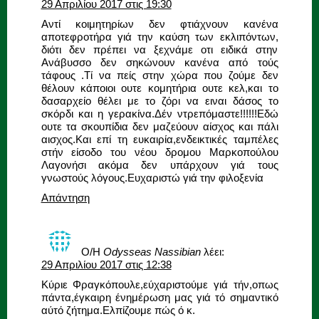
29 Απριλίου 2017 στις 19:30
Αντί κοιμητηρίων δεν φτιάχνουν κανένα
αποτεφροτήρα γιά την καύση των εκλιπόντων,
διότι δεν πρέπει να ξεχνάμε οτι ειδικά στην
Ανάβυσσο δεν σηκώνουν κανένα από τούς
τάφους .Τί να πείς στην χώρα που ζούμε δεν
θέλουν κάποιοι ουτε κομητήρια ουτε κελ,και το
δασαρχείο θέλει με το ζόρι να ειναι δάσος το
σκόρδι και η γερακίνα.Δέν ντρεπόμαστε!!!!!!Εδώ
ουτε τα σκουπίδια δεν μαζεύουν αίσχος και πάλι
αισχος.Και επί τη ευκαιρία,ενδεικτικές ταμπέλες
στήν είσοδο του νέου δρομου Μαρκοπούλου
Λαγονήσι ακόμα δεν υπάρχουν γιά τους
γνωστούς λόγους.Ευχαριστώ γιά την φιλοξενία
Απάντηση
Ο/Η
Odysseas Nassibian
λέει:
29 Απριλίου 2017 στις 12:38
Κύριε Φραγκόπουλε,εύχαριστούμε γιά τήν,οπως
πάντα,έγκαιρη ένημέρωση μας γιά τό σημαντικό
αύτό ζήτημα.Ελπίζουμε πώς ό κ.