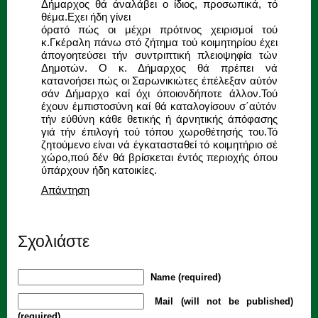
Δήμαρχος θά άναλάβει ο ίδιος, προσωπικά, τό
θέμα.Εχει ήδη γίνει
όρατό πώς οι μέχρι πρότινος χειρισμοί τού
κ.Γκέραλη πάνω στό ζήτημα τού κοιμητηρίου έχει
άπογοητεύσει τήν συντριπτική πλειοψηφία τών
Δημοτών. Ο κ. Δήμαρχος θά πρέπει νά
κατανοήσει πώς οι Σαρωνικιώτες έπέλεξαν αύτόν
σάν Δήμαρχο καί όχι όποιονδήποτε άλλον.Τού
έχουν έμπιστοσύνη καί θά καταλογίσουν σ΄αύτόν
τήν εύθύνη κάθε θετικής ή άρνητικής άπόφασης
γιά τήν έπιλογή τού τόπου χωροθέτησής του.Τό
ζητούμενο είναι νά έγκατασταθεί τό κοιμητήριο σέ
χώρο,πού δέν θά βρίσκεται έντός περιοχής όπου
ύπάρχουν ήδη κατοικίες.
Απάντηση
Σχολιάστε
Name (required)
Mail (will not be published)
(required)