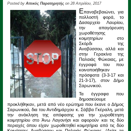
Posted by
Αττικός Παρατηρητής
on 28 Απριλίου, 2017
Ε
παναβεβαιώνει, για
πολλοστή φορά, το
Δασαρχείο Λαυρίου,
την απαγόρευση
χωροθέτησης
κοιμητηρίων στο
Σκόρδι της
Αναβύσσου, αλλά και
στην Γερακίνα της
Παλαιάς Φώκαιας, με
έγγραφά του που
κοινοποιήθηκαν
πρόσφατα (3-3-17 και
21-3-17), στον Δήμο
Σαρωνικού.
Τα έγγραφα που
δημοσιεύουμε
προκλήθηκαν, μετά από νέο ερώτημα που έκανε ο Δήμος
Σαρωνικού, δια του Αντιδημάρχου κ. Σάββα Γκέραλη, μετά
την ανάκληση της απόφασης για την χωροθέτηση
κοιμητηρίου στο Άνω Λαγονήσι και αφορούν και τις δύο
περιοχές όπου είχαν χωροθετηθεί κοιμητήρια από τις δύο
Κοινότητες Αναβύσσου και Παλαιάς Φώκαιας. (Δείτε τα