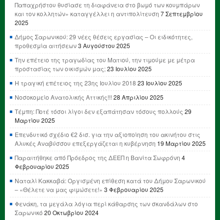
Παπαχρήστου θυσίασε τη διαφάνεια στο βωμό των κουμπάρων
και τον κολλητών» καταγγέλλει η αντιπολίτευση
7 Σεπτεμβρίου
2025
Δήμος Σαρωνικού: 29 νέες θέσεις εργασίας – Οι ειδικότητες,
προθεσμία αιτήσεων
3 Αυγούστου 2025
Την επέτειο της τραγωδίας του Ματιού, την τιμούμε με μέτρα
προστασίας των οικισμών μας;
23 Ιουλίου 2025
Η τραγική επέτειος της 23ης Ιουλίου 2018
23 Ιουλίου 2025
Νοσοκομείο Ανατολικής Αττικής!!!
28 Απριλίου 2025
Τέμπη: Ποτέ τόσοι λίγοι δεν εξαπάτησαν τόσους πολλούς
29
Μαρτίου 2025
Επενδυτικό σχέδιο €2 δισ. για την αξιοποίηση του ακινήτου στις
Αλυκές Αναβύσσου επεξεργάζεται η κυβέρνηση
19 Μαρτίου 2025
Παραιτήθηκε από Πρόεδρος της ΔΕΕΠ η Βανίτα Σωφρόνη
4
Φεβρουαρίου 2025
Ναταλί Κακκαβά: Οργισμένη επίθεση κατά του Δήμου Σαρωνικού
– «Θέλετε να μας φιμώσετε!»
3 Φεβρουαρίου 2025
Φενάκη, τα μεγάλα λόγια περί κάθαρσης των σκανδάλων στο
Σαρωνικό
20 Οκτωβρίου 2024