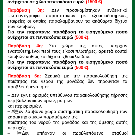
ανέρχεται σε χίλια
πεντακόσια ευρώ
(1500 €)
.
Παράβαση 3η:
Δεν προσκομίστηκαν ενδεικτικά
φωτοαντίγραφα παραστατικών με
εξουσιοδοτημένες
εταιρείες οι οποίες παραλαμβάνουν τα ακάθαρτα δίχτυα
των
κλωβών,
Για την παραπάνω παράβαση το εισηγούμενο ποσό
ανέρχεται σε πεντακόσια
ευρώ
(500 €)
.
Παράβαση 4η:
Στο χώρο της ακτής υπήρχαν
εναποθετημένοι περί τους είκοσι
πλωτήρες, αρκετά κουτιά
κλωβών καθώς και δίχτυα ιχθυοκλωβών.
Για την παραπάνω παράβαση το εισηγούμενο ποσό
ανέρχεται σε πεντακόσια
ευρώ
(500 €)
.
Παράβαση 5η:
Σχετικά με την παρακολούθηση της
ποιότητας του νερού της μονάδας
δεν τηρούνταν τα
προβλεπόμενα, ήτοι:
– Δεν έγινε ορισμός υπεύθυνου παρακολούθησης τήρησης
περιβαλλοντικών όρων, μέτρων
και περιορισμών.
– Δεν λάμβανε χώρα συστηματική παρακολούθηση των
χαρακτηριστικών παραμέτρων της
ποιότητας του νερού της μονάδας και της άμεσης αυτής
περιοχής.
– Δεν υπήρχαν οι προβλεπόμενοι σταθμοί