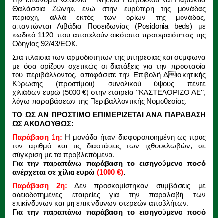
Θαλάσσια Ζώνη», ενώ στην
ευρύτερη της μονάδας
περιοχή, αλλά εκτός των ορίων της μονάδας,
απαντώνται
Λιβάδια Ποσειδωνίας (Posidonia beds) με
κωδικό 1120, που αποτελούν οικότοπο
προτεραιότητας της
Οδηγίας 92/43/ΕΟΚ.
Στα πλαίσια των αρμοδιοτήτων της υπηρεσίας και σύμφωνα
με όσα ορίζουν σχετικώς οι
διατάξεις για την προστασία
του
περιβάλλοντος, αποφάσισε τ
ην
Επιβολή Διοικητικής
Κύρωσης (προστίμου) συνολικού ύψους πέντε
χιλιάδων
ευρώ (5000 €) στην εταιρεία ‘’ΚΑΣΤΕΛΟΡΙΖΟ ΑΕ’’,
λόγω παραβάσεων της
Περιβαλλοντικής Νομοθεσίας.
ΤΟ ΩΣ ΑΝ ΠΡΟΣΤΙΜΟ ΕΠΙΜΕΡΙΖΕΤΑΙ ΑΝΑ ΠΑΡΑΒΑΣΗ
ΩΣ ΑΚΟΛΟΥΘΩΣ:
Παράβαση 1η:
Η μονάδα ήταν διαφοροποιημένη ως προς
τον αριθμό και τις
διαστάσεις των ιχθυοκλωβών, σε
σύγκριση με τα προβλεπόμενα.
Για την παραπάνω παράβαση το εισηγούμενο ποσό
ανέρχεται σε χίλια ευρώ
(1000 €)
.
Παράβαση 2η:
Δεν προσκομίστηκαν συμβάσεις με
αδειοδοτημένες εταιρείες για την
παραλαβή των
επικίνδυνων και μη επικίνδυνων στερεών αποβλήτων.
Για την παραπάνω παράβαση το εισηγούμενο ποσό