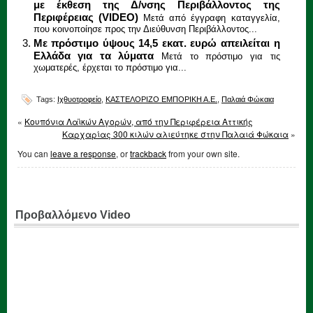
με έκθεση της Δ/νσης Περιβάλλοντος της
Περιφέρειας (VIDEO)
Μετά από έγγραφη καταγγελία,
που κοινοποίησε προς την Διεύθυνση Περιβάλλοντος...
Με πρόστιμο ύψους 14,5 εκατ. ευρώ απειλείται η
Ελλάδα για τα λύματα
Μετά το πρόστιμο για τις
χωματερές, έρχεται το πρόστιμο για...
Tags:
Ιχθυοτροφείο
,
ΚΑΣΤΕΛΟΡΙΖΟ ΕΜΠΟΡΙΚΗ Α.Ε.
,
Παλαιά Φώκαια
«
Κουπόνια Λαϊκών Αγορών, από την Περιφέρεια Αττικής
Καρχαρίας 300 κιλών αλιεύτηκε στην Παλαιά Φώκαια
»
You can
leave a response
, or
trackback
from your own site.
Προβαλλόμενο Video