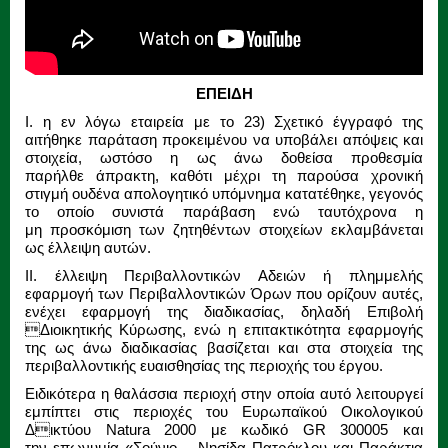
ΕΠΕΙΔΗ
I. η εν λόγω εταιρεία με το 23) Σχετικό έγγραφό της
αιτήθηκε παράταση προκειμένου
να υποβάλει απόψεις και
στοιχεία, ωστόσο η ως άνω δοθείσα προθεσμία
παρήλθε
άπρακτη, καθότι μέχρι τη παρούσα χρονική
στιγμή ουδένα απολογητικό υπόμνημα
κατατέθηκε, γεγονός
το οποίο συνιστά παράβαση ενώ ταυτόχρονα η
μη
προσκόμιση των ζητηθέντων στοιχείων εκλαμβάνεται
ως έλλειψη αυτών.
II. έλλειψη Περιβαλλοντικών Αδειών ή πλημμελής
εφαρμογή των Περιβαλλοντικών
Όρων που ορίζουν αυτές,
ενέχει εφαρμογή της διαδικασίας,
δηλαδή Επιβολή
Διοικητικής Κύρωσης
, ενώ η επιτακτικότητα εφαρμογής
της ως άνω διαδικασίας βασίζεται και
στα στοιχεία της
περιβαλλοντικής ευαισθησίας της περιοχής του έργου.
Ειδικότερα
η θαλάσσια περιοχή στην οποία αυτό λειτουργεί
εμπίπτει στις περιοχές του
Ευρωπαϊκού Οικολογικού
Δικτύου Natura 2000 με κωδικό GR 300005 και
την
επωνυμία «Σούνιο – Νησίδα Πατρόκλου και Παράκτια