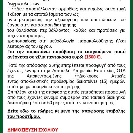
δειγματοληψιών.
– Δεν αποστέλλονταν αρμοδίως και ετησίως συνοπτική
έκθεση με τα αποτελέσματα των ως
άνω μετρήσεων, την αξιολόγηση των επιπτώσεων του
έργου στην κατάσταση διατήρησης
του θαλάσσιου περιβάλλοντος, καθώς και προτάσεις για
τυχόν απαραίτητες
τροποποιήσεις στη μεθοδολογία παρακολούθησης ή/και
λειτουργίας του έργου.
Για την παραπάνω παράβαση το εισηγούμενο ποσό
ανέρχεται σε χίλια
πεντακόσια ευρώ
(1500 €)
.
Κατά της απόφασης αυτής επιτρέπεται προσφυγή από τους
έχοντες έννομο στην
Αυτοτελή Υπηρεσία Εποπτείας ΟΤΑ
της Αποκεντρωμένης Διοίκησης Αττικής
εντός
αποκλειστικής προθεσμίας δεκαπέντε (15) ημερών
από την ημερομηνία κοινοποίησή
της
Επιπλέον κατά της απόφασης αυτής επιτρέπεται προσφυγή
από τους έχοντες
έννομο συμφέρον στα τακτικά διοικητικά
δικαστήρια μέσα σε 60 μέρες από την
κοινοποίησή της
.
Δείτε εδώ το πλήρες κείμενο της απόφασης επιβολής
του προστίμου.
ΔΗΜΟΣΙΕΥΣΗ ΣΧΟΛΙΟΥ