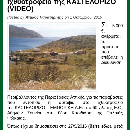
ιχθυοτροφείο της ΚΑΣΤΕΛΟΡΙΖΟ
(VIDEO)
Posted by
Αττικός Παρατηρητής
on 1 Οκτωβρίου, 2016
Σ
ε 5.000
€,
ανέρχεται
το
πρόστιμο
που
επέβαλε η
Διεύθυνση
Περιβάλλοντος της Περιφέρειας Αττικής, για τις παραβάσεις
που εντόπισε η αυτοψία στο ιχθυοτροφείο
της ΚΑΣΤΕΛΟΡΙΖΟ – ΕΜΠΟΡΙΚΗ Α.Ε. στο 60 χιλ. της Ε.Ο.
Αθηνών Σουνίου στη θέση Κασιδιάρα της Παλαιάς
Φώκαιας.
Όπως είχαμε δημοσιεύσει στις 27/9/2016 (
δείτε εδώ
), μετά