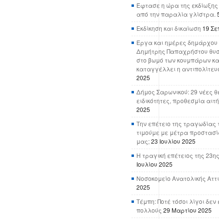
Έφτασε η ώρα της εκδίωξης
από την παραλία γλίστρα.
Εκδίκηση και δικαίωση
19 Σε
Έργα και ημέρες δημάρχου 
Δημήτρης Παπαχρήστου θυσ
στο βωμό των κουμπάρων κα
καταγγέλλει η αντιπολίτευ
2025
Δήμος Σαρωνικού: 29 νέες θ
ειδικότητες, προθεσμία αιτ
2025
Την επέτειο της τραγωδίας 
τιμούμε με μέτρα προστασί
μας;
23 Ιουλίου 2025
Η τραγική επέτειος της 23ης
Ιουλίου 2025
Νοσοκομείο Ανατολικής Αττικ
2025
Τέμπη: Ποτέ τόσοι λίγοι δε
πολλούς
29 Μαρτίου 2025