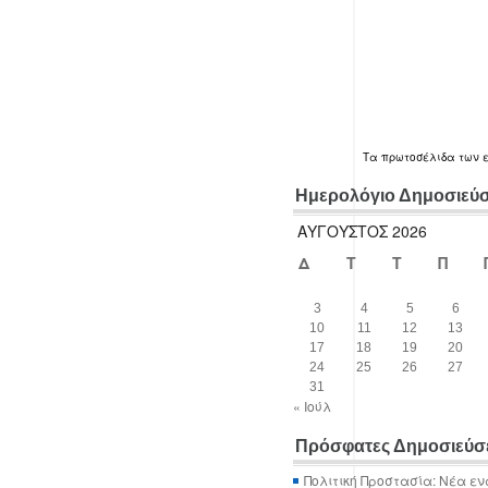
Τα
πρωτοσέλιδα
των 
Ημερολόγιο Δημοσιεύ
ΑΎΓΟΥΣΤΟΣ 2026
Δ
Τ
Τ
Π
3
4
5
6
10
11
12
13
17
18
19
20
24
25
26
27
31
« Ιούλ
Πρόσφατες Δημοσιεύσ
Πολιτική Προστασία: Νέα εν