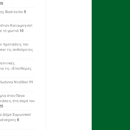
26
λης Βασιλείου
5
ιστών Καταφυγιού:
ε τη φωτιά
10
ι προτάσεις του
 και τις αυθαίρετες
πολιτικές
ια τις «Ελεύθερες
 Ιωάννα Νταΐδου
11
μία στον Πάνο
ετάσεις στη σορό του
25
ο Δήμο Σαρωνικού
υνένοχους
6