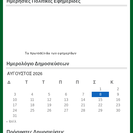
Ημερήσιες Πολιτικές Εφημεριδες
Τα
πρωτοσέλιδα
των εφημερίδων
Ημερολόγιο Δημοσιεύσεων
ΑΎΓΟΥΣΤΟΣ 2026
Δ
Τ
Τ
Π
Π
Σ
Κ
1
2
3
4
5
6
7
8
9
10
11
12
13
14
15
16
17
18
19
20
21
22
23
24
25
26
27
28
29
30
31
« Ιούλ
Πρόσφατες Δημοσιεύσεις