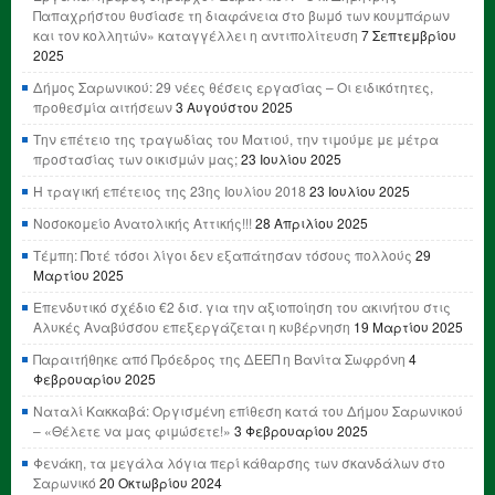
Παπαχρήστου θυσίασε τη διαφάνεια στο βωμό των κουμπάρων
και τον κολλητών» καταγγέλλει η αντιπολίτευση
7 Σεπτεμβρίου
2025
Δήμος Σαρωνικού: 29 νέες θέσεις εργασίας – Οι ειδικότητες,
προθεσμία αιτήσεων
3 Αυγούστου 2025
Την επέτειο της τραγωδίας του Ματιού, την τιμούμε με μέτρα
προστασίας των οικισμών μας;
23 Ιουλίου 2025
Η τραγική επέτειος της 23ης Ιουλίου 2018
23 Ιουλίου 2025
Νοσοκομείο Ανατολικής Αττικής!!!
28 Απριλίου 2025
Τέμπη: Ποτέ τόσοι λίγοι δεν εξαπάτησαν τόσους πολλούς
29
Μαρτίου 2025
Επενδυτικό σχέδιο €2 δισ. για την αξιοποίηση του ακινήτου στις
Αλυκές Αναβύσσου επεξεργάζεται η κυβέρνηση
19 Μαρτίου 2025
Παραιτήθηκε από Πρόεδρος της ΔΕΕΠ η Βανίτα Σωφρόνη
4
Φεβρουαρίου 2025
Ναταλί Κακκαβά: Οργισμένη επίθεση κατά του Δήμου Σαρωνικού
– «Θέλετε να μας φιμώσετε!»
3 Φεβρουαρίου 2025
Φενάκη, τα μεγάλα λόγια περί κάθαρσης των σκανδάλων στο
Σαρωνικό
20 Οκτωβρίου 2024