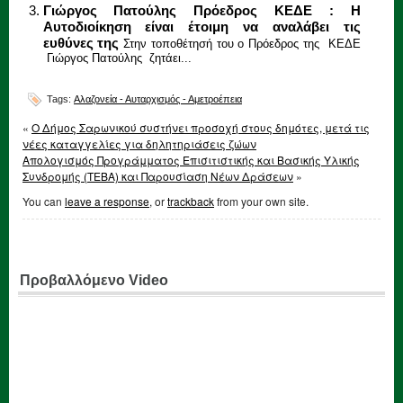
Γιώργος Πατούλης Πρόεδρος ΚΕΔΕ : Η
Αυτοδιοίκηση είναι έτοιμη να αναλάβει τις
ευθύνες της
Στην τοποθέτησή του ο Πρόεδρος της ΚΕΔΕ
Γιώργος Πατούλης ζητάει...
Tags:
Αλαζονεία - Αυταρχισμός - Αμετροέπεια
«
Ο Δήμος Σαρωνικού συστήνει προσοχή στους δημότες, μετά τις
νέες καταγγελίες για δηλητηριάσεις ζώων
Απολογισμός Προγράμματος Επισιτιστικής και Βασικής Υλικής
Συνδρομής (ΤΕΒΑ) και Παρουσίαση Νέων Δράσεων
»
You can
leave a response
, or
trackback
from your own site.
Προβαλλόμενο Video