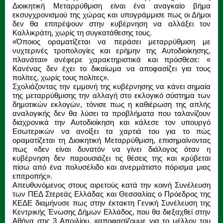
Διοικητική Μεταρρύθμιση είναι ένα αναγκαίο βήμα
εκσυγχρονισμού της χώρας και υπογράμμισε πως οι Δήμοι
δεν θα επιτρέψουν στην κυβέρνηση να αλλάξει τον
Καλλικράτη, χωρίς τη συγκατάθεσης τους.
«Όποιος οραματίζεται να περάσει μεταρρύθμιση με
νυχτερινές τροπολογίες και ερήμην της Αυτοδιοίκησης,
πλανάται» ανέφερε χαρακτηριστικά και πρόσθεσε: «
Κανένας δεν έχει το δικαίωμα να αποφασίζει για τους
πολίτες, χωρίς τους πολίτες».
Σχολιάζοντας την εμμονή της κυβέρνησης να κάνει σημαία
της μεταρρύθμισης την αλλαγή στο εκλογικό σύστημα των
δημοτικών εκλογών, τόνισε πως η καθιέρωση της απλής
αναλογικής δεν θα λύσει τα προβλήματα που ταλανίζουν
διαχρονικά την Αυτοδιοίκηση και κάλεσε τον υπουργό
Εσωτερικών να ανοίξει τα χαρτιά του για το πώς
οραματίζεται τη Διοικητική Μεταρρύθμιση, επισημαίνοντας
πως «δεν είναι δυνατόν να γίνει διάλογος όταν η
κυβέρνηση δεν παρουσιάζει τις θέσεις της και κρύβεται
πίσω από ένα πολυσέλιδο και ανερμάτιστο πόρισμα μιας
επιτροπής».
Απευθυνόμενος στους αιρετούς κατά την κοινή Συνέλευση
των ΠΕΔ Στερεάς Ελλάδας και Θεσσαλίας ο Πρόεδρος της
ΚΕΔΕ διαμήνυσε πως στην έκτακτη Γενική Συνέλευση της
Κεντρικής Ένωσης Δήμων Ελλάδος, που θα διεξαχθεί στην
Αθήνα στις 3 Απριλίου, «αποφασίζουμε για το μέλλον του