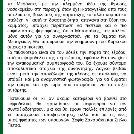
τα Μεσόγεια, με την κλεμμένη ιδέα της ίδρυσης
νοσοκομείου στη περιοχή, όταν έχει καταγγελίες από τους
υπόλοιπους βουλευτές της παράταξης και άλλα κομματικά
στελέχη, γι΄ αυτή τη δραστηριότητα, απέναντι στη θέση του
κόμματος, υπάρχει περίπτωση να πιστεύει και ο πιο
ευφάνταστος ψηφοφόρος, ότι ο Μητσοτάκης, τον κάλεσε
μόνο αυτόν για να συνεργαστούν για τα θέματα των
Μεσογείων; Θα υποτιμούσε την νοημοσύνη του Κυριάκου
όποιος το πιστεύει.
Το πιθανότερο είναι ότι του έδειξε την πόρτα της εξόδου,
από το ψηφοδέλτιο της περιφέρειας, εφόσον θα συνεχίσει
την αντικομματική συμπεριφορά του, θα έχουμε σύντομα
αποκαλυπτικά στοιχεία της συνάντησης. Λογικό βέβαια
είναι, μετά την αποκάλυψη της κλήσης σε απολογία, να
υπάρξει και μια αναμνηστική φωτογραφία, για να θυμάται
την ημέρα και την ώρα που αποφάσισε να το παίξει
αντάρτης.
Πιστεύουμε ότι κι΄ αν ακόμα καταφέρει να βρεθεί στο
ψηφοδέλτιο, θα φροντίσουν οι ψηφοφόροι να τον
συνταξιοδοτήσουν, μια και θα έχουν πολλές επιλογές από
τις υπάρχουσες υποψηφιότητες, αλλά και με τις νέες
υποψηφιότητες των υπουργών, Σοφία Ζαχαράκη και Στέλιο
Πέτσα.