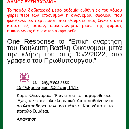
ΔΗΜΟΣΙΕΥΣΗ ΣΧΟΛΙΟΥ
Το παρόν διαδικτυακό μέσο ουδεμία ευθύνη εκ του νόμου
φέρει περί των επωνύμων ή ανωνύμων σχολίων που
φιλοξενεί. Σε περίπτωση που θεωρείτε πως θίγεστε από
κάποιο εξ αυτών, επικοινωνήστε μέσω της φόρμας
επικοινωνίας έτσι ώστε να αφαιρεθεί.
One Response to “Επική ανάρτηση
του Βουλευτή Βασίλη Οικονόμου, μετά
την κλήση του στις 15/2/2022, στο
γραφείο του Πρωθυπουργού.”
Ο/Η
Θιγμενοε
λέει:
19 Φεβρουαρίου 2022 στις 14:17
Κύριε Οικονόμου. Φτάνει πια το παραμύθι σου.
Έχεις τελειώσει ολοκληρωτικά. Αυτά παθαίνουν οι
σουλατσαδοροι των κομμάτων. Και κάποτε το
πόπολο θυμάται.
Απάντηση