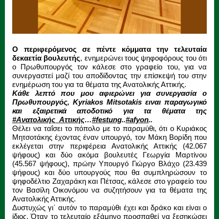
Ο περιφερόμενος σε πέντε κόμματα την τελευταία
δεκαετία βουλευτής
, ενημερώνει τους ψηφοφόρους του ότι
ο Πρωθυπουργός τον κάλεσε στο γραφείο του, για να
συνεργαστεί μαζί του αποδίδοντας την επίσκεψή του στην
ενημέρωση του για τα θέματα της Ανατολικής Αττικής.
Κάθε λεπτό που μου αφιερώνει για συνεργασία ο
Πρωθυπουργός, Kyriakos Mitsotakis ειναι παραγωγικό
και εξαιρετικά αποδοτικό για τα θέματα της
#Ανατολικής_Αττικής
…
#festung
..
#afyon
..
Θέλει να ταΐσει το πόπολο με το παραμύθι, ότι ο Κυριάκος
Μητσοτάκης έχοντας έναν υπουργό, τον Μάκη Βορίδη που
εκλέγεται στην περιφέρεια Ανατολικής Αττικής (42.067
ψήφους) και δύο ακόμα βουλευτές Γεωργία Μαρτίνου
(45.567 ψήφους), πρώην Υπουργό Γιώργο Βλάχο (23.439
ψήφους) και δύο υπουργούς που θα συμπληρώσουν το
ψηφοδέλτιο Ζαχαράκη και Πέτσας, κάλεσε στο γραφείο του
τον Βασίλη Οικονόμου να συζητήσουν για τα θέματα της
Ανατολικής Αττικής.
Δυστυχώς γι΄ αυτόν το παραμύθι έχει και δράκο και είναι ο
ίδιος. Όταν το τελευταίο εξάμηνο προσπαθεί να ξεσηκώσει