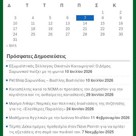
Δ
Τ
Τ
Π
Π
Σ
Κ
1
2
3
4
5
6
7
8
9
10
11
12
13
14
15
16
17
18
19
20
21
22
23
24
25
26
27
28
29
30
31
« Ιούλ
Πρόσφατες Δημοσιεύσεις
Εξωραϊστικός Σύλλογος Οικιστών Καταφυγιού: Ο Δήμος
Σαρωνικού παίζει με τη φωτιά
10 Ιουλίου 2026
Pet Shop Σαρωνίδας – Βασίλης Βασιλείου
10 Ιουλίου 2026
Καταπέλτης κατά το ΝΟΜΛ οι προτάσεις του Δημοσίου για την
κυριότητα και τις αυθαίρετες κατασκευές
29 Ιουνίου 2026
Μαύρο Λιθάρι: Νομικές και πολιτικές διαστάσεις της συζήτησης
για τις «Ελεύθερες Παραλίες»
24 Ιουνίου 2026
Μαθήματα Αγγλικών με την Ιωάννα Νταΐδου
11 Φεβρουαρίου 2026
Τέμπη: Δέκα ημέρες προθεσμία στον Πάνο Ρούτσι για να ορίσει
τις εξετάσεις στη σορό του παιδιού του.
7 Νοεμβρίου 2025