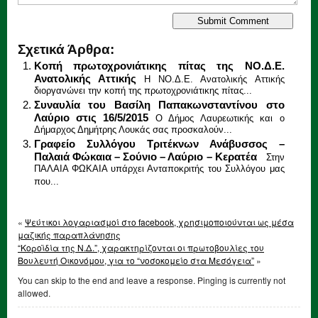
Σχετικά Άρθρα:
Κοπή πρωτοχρονιάτικης πίτας της NO.Δ.Ε.
Ανατολικής Αττικής
Η NO.Δ.Ε. Ανατολικής Αττικής
διοργανώνει την κοπή της πρωτοχρονιάτικης πίτας...
Συναυλία του Βασίλη Παπακωνσταντίνου στο
Λαύριο στις 16/5/2015
Ο Δήμος Λαυρεωτικής και ο
Δήμαρχος Δημήτρης Λουκάς σας προσκαλούν...
Γραφείο Συλλόγου Τριτέκνων Ανάβυσσος –
Παλαιά Φώκαια – Σούνιο – Λαύριο – Κερατέα
Στην
ΠΑΛΑΙΑ ΦΩΚΑΙΑ υπάρχει Ανταποκριτής του Συλλόγου μας
που...
«
Ψεύτικοι λογαριασμοί στο facebook, χρησιμοποιούνται ως μέσα
μαζικής παραπλάνησης
“Κοροϊδία της Ν.Δ.”, χαρακτηρίζονται οι πρωτοβουλίες του
Βουλευτή Οικονόμου, για το “νοσοκομείο στα Μεσόγεια”
»
You can skip to the end and leave a response. Pinging is currently not
allowed.