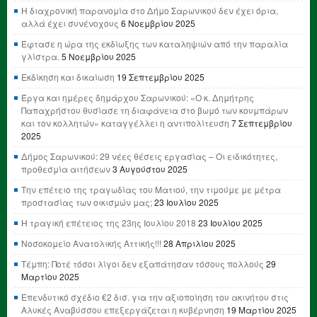
Η διαχρονική παρανομία στο Δήμο Σαρωνικού δεν έχει όρια,
αλλά έχει συνένοχους
6 Νοεμβρίου 2025
Έφτασε η ώρα της εκδίωξης των καταληψιών από την παραλία
γλίστρα.
5 Νοεμβρίου 2025
Εκδίκηση και δικαίωση
19 Σεπτεμβρίου 2025
Έργα και ημέρες δημάρχου Σαρωνικού: «Ο κ. Δημήτρης
Παπαχρήστου θυσίασε τη διαφάνεια στο βωμό των κουμπάρων
και τον κολλητών» καταγγέλλει η αντιπολίτευση
7 Σεπτεμβρίου
2025
Δήμος Σαρωνικού: 29 νέες θέσεις εργασίας – Οι ειδικότητες,
προθεσμία αιτήσεων
3 Αυγούστου 2025
Την επέτειο της τραγωδίας του Ματιού, την τιμούμε με μέτρα
προστασίας των οικισμών μας;
23 Ιουλίου 2025
Η τραγική επέτειος της 23ης Ιουλίου 2018
23 Ιουλίου 2025
Νοσοκομείο Ανατολικής Αττικής!!!
28 Απριλίου 2025
Τέμπη: Ποτέ τόσοι λίγοι δεν εξαπάτησαν τόσους πολλούς
29
Μαρτίου 2025
Επενδυτικό σχέδιο €2 δισ. για την αξιοποίηση του ακινήτου στις
Αλυκές Αναβύσσου επεξεργάζεται η κυβέρνηση
19 Μαρτίου 2025