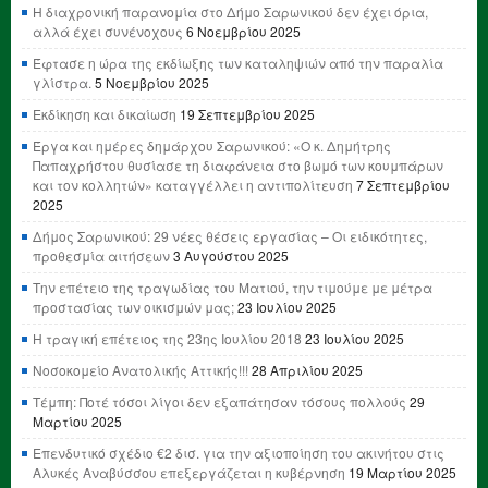
Η διαχρονική παρανομία στο Δήμο Σαρωνικού δεν έχει όρια,
αλλά έχει συνένοχους
6 Νοεμβρίου 2025
Έφτασε η ώρα της εκδίωξης των καταληψιών από την παραλία
γλίστρα.
5 Νοεμβρίου 2025
Εκδίκηση και δικαίωση
19 Σεπτεμβρίου 2025
Έργα και ημέρες δημάρχου Σαρωνικού: «Ο κ. Δημήτρης
Παπαχρήστου θυσίασε τη διαφάνεια στο βωμό των κουμπάρων
και τον κολλητών» καταγγέλλει η αντιπολίτευση
7 Σεπτεμβρίου
2025
Δήμος Σαρωνικού: 29 νέες θέσεις εργασίας – Οι ειδικότητες,
προθεσμία αιτήσεων
3 Αυγούστου 2025
Την επέτειο της τραγωδίας του Ματιού, την τιμούμε με μέτρα
προστασίας των οικισμών μας;
23 Ιουλίου 2025
Η τραγική επέτειος της 23ης Ιουλίου 2018
23 Ιουλίου 2025
Νοσοκομείο Ανατολικής Αττικής!!!
28 Απριλίου 2025
Τέμπη: Ποτέ τόσοι λίγοι δεν εξαπάτησαν τόσους πολλούς
29
Μαρτίου 2025
Επενδυτικό σχέδιο €2 δισ. για την αξιοποίηση του ακινήτου στις
Αλυκές Αναβύσσου επεξεργάζεται η κυβέρνηση
19 Μαρτίου 2025