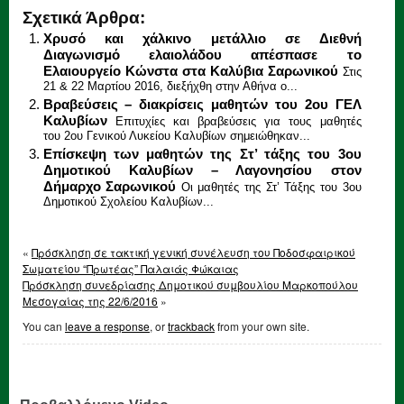
Σχετικά Άρθρα:
Χρυσό και χάλκινο μετάλλιο σε Διεθνή
Διαγωνισμό ελαιολάδου απέσπασε το
Ελαιουργείο Κώνστα στα Καλύβια Σαρωνικού
Στις
21 & 22 Μαρτίου 2016, διεξήχθη στην Αθήνα ο...
Βραβεύσεις – διακρίσεις μαθητών του 2ου ΓΕΛ
Καλυβίων
Επιτυχίες και βραβεύσεις για τους μαθητές
του 2ου Γενικού Λυκείου Καλυβίων σημειώθηκαν...
Επίσκεψη των μαθητών της Στ’ τάξης του 3ου
Δημοτικού Καλυβίων – Λαγονησίου στον
Δήμαρχο Σαρωνικού
Οι μαθητές της Στ’ Τάξης του 3ου
Δημοτικού Σχολείου Καλυβίων...
«
Πρόσκληση σε τακτική γενική συνέλευση του Ποδοσφαιρικού
Σωματείου “Πρωτέας” Παλαιάς Φώκαιας
Πρόσκληση συνεδρίασης Δημοτικού συμβουλίου Μαρκοπούλου
Μεσογαίας της 22/6/2016
»
You can
leave a response
, or
trackback
from your own site.