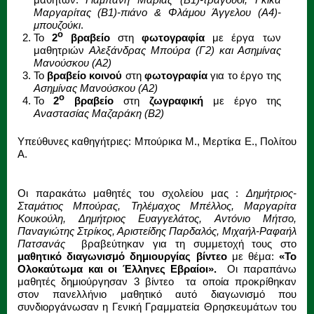
Μαργαρίτας (Β1)-πιάνο & Φλάμου Άγγελου (Α4)-
μπουζούκι
.
ο
Το
2
βραβείο
στη
φωτογραφία
με έργα των
μαθητριών
Αλεξάνδρας Μπούρα (Γ2) και Ασημίνας
Μανούσκου (Α2)
Το
βραβείο κοινού
στη
φωτογραφία
για το έργο της
Ασημίνας Μανούσκου (Α2)
ο
Το
2
βραβείο
στη
ζωγραφική
με έργο της
Αναστασίας Μαζαράκη (Β2)
Υπεύθυνες καθηγήτριες: Μπούρικα Μ., Μερτίκα Ε., Πολίτου
Α.
Οι παρακάτω μαθητές του σχολείου μας :
Δημήτριος-
Σταμάτιος Μπούρας, Τηλέμαχος Μπέλλος, Μαργαρίτα
Κουκούλη, Δημήτριος Ευαγγελάτος, Αντόνιο Μήτσο,
Παναγιώτης Στρίκος, Αριστείδης Παρδαλός, Μιχαήλ-Ραφαήλ
Πατσανάς
βραβεύτηκαν για τη συμμετοχή τους στο
μαθητικό διαγωνισμό δημιουργίας βίντεο
με θέμα:
«Το
Ολοκαύτωμα και οι Έλληνες Εβραίοι».
Οι παραπάνω
μαθητές δημιούργησαν 3 βίντεο τα οποία προκρίθηκαν
στον πανελλήνιο μαθητικό αυτό διαγωνισμό που
συνδιοργάνωσαν η Γενική Γραμματεία Θρησκευμάτων του