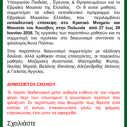
Υπουργείου Παιδείας , Έρευνας & Θρησκευμάτων και το
Εβραϊκό Μουσείο της Ελλάδος. Οι 8 αυτοί μαθητές
συμμετείχαν σε ειδικό εκπαιδευτικό πρόγραμμα του
Εβραϊκού Μουσείου Ελλάδας, που περιλαμβάνει
εκπαιδευτική επίσκεψη στο Κρατικό Μνημείο και
Μουσείο του Άουσβιτς στην Πολωνία από 27 έως 29
Ιουνίου 2016.
Τις εργασίες των παραπάνω μαθητών και τη
συμμετοχή του σχολείου στο διαγωνισμό συντόνισε η
φιλόλογος Άννα Πολίτου.
Στον παραπάνω διαγωνισμό συμμετείχαν με αξιόλογη
δουλειά, αλλά κρίθηκαν στους επιλαχόντες, οι παρακάτω
μαθητές:
Μαζαράκη Αναστασία, Μαστιχιάδης Φώτης,
Νούλας Μιχαήλ, Βαλάνης Θανάσης, Αλεξανδρίδης Ιάσονας
& Γαλατάς Άγγελος.
ΔΗΜΟΣΙΕΥΣΗ ΣΧΟΛΙΟΥ
Το παρόν διαδικτυακό μέσο ουδεμία ευθύνη εκ του νόμου
φέρει περί των επωνύμων ή ανωνύμων σχολίων που
φιλοξενεί. Σε περίπτωση που θεωρείτε πως θίγεστε από
κάποιο εξ αυτών, επικοινωνήστε μέσω της φόρμας
επικοινωνίας έτσι ώστε να αφαιρεθεί.
Σχολιάστε