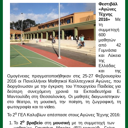
Φεστιβάλ
«Αγώνες
Τέχνης
2016»
Με
τη
συμμετοχή
600
μαθητών
από 42
Γυμνάσια
και Λύκεια
της
Ελλάδας
και της
Ομογένειας πραγματοποιήθηκαν στις 25-27 Φεβρουαρίου
2016 οι Πανελλήνιοι Μαθητικοί Καλλιτεχνικοί Αγώνες, που
διοργάνωσαν με την έγκριση του Υπουργείου Παιδείας για
δεύτερη συνεχόμενη χρονιά τα Εκπαιδευτήρια Ε.
Μαντουλίδη στη Θεσσαλονίκη. Οι μαθητές διαγωνίστηκαν
στο θέατρο, τη μουσική, την ποίηση, τη ζωγραφική, τη
φωτογραφία και το video.
ο
Το 2
ΓΕΛ Καλυβίων απέσπασε στους Αγώνες Τέχνης 2016:
ο
Το
2
βραβείο
στη
μουσική
με τη συμμετοχή των
μαθητών:
Γιαμπάνη Μαρίας (Β1)-τραγούδι, Γκίκα