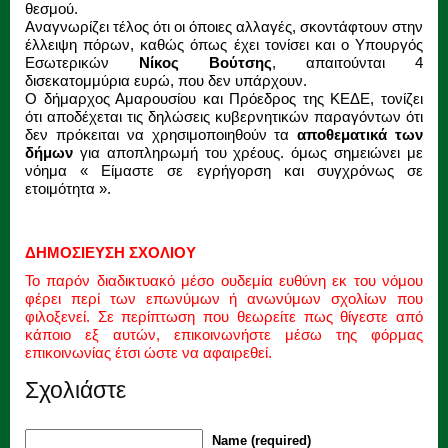
θεσμού.
Αναγνωρίζει τέλος ότι οι όποιες αλλαγές, σκοντάφτουν στην
έλλειψη πόρων, καθώς όπως έχει τονίσει και o Υπουργός
Εσωτερικών
Νίκος Βούτσης
, απαιτούνται 4
δισεκατομμύρια ευρώ, που δεν υπάρχουν.
O δήμαρχος Αμαρουσίου και Πρόεδρος της ΚΕΔΕ, τονίζει
ότι αποδέχεται τις δηλώσεις κυβερνητικών παραγόντων ότι
δεν πρόκειται να χρησιμοποιηθούν τα
αποθεματικά των
δήμων
για αποπληρωμή του χρέους. όμως σημειώνει με
νόημα « Είμαστε σε εγρήγορση και συγχρόνως σε
ετοιμότητα ».
ΔΗΜΟΣΙΕΥΣΗ ΣΧΟΛΙΟΥ
Το παρόν διαδικτυακό μέσο ουδεμία ευθύνη εκ του νόμου
φέρει περί των επωνύμων ή ανωνύμων σχολίων που
φιλοξενεί. Σε περίπτωση που θεωρείτε πως θίγεστε από
κάποιο εξ αυτών, επικοινωνήστε μέσω της φόρμας
επικοινωνίας έτσι ώστε να αφαιρεθεί.
Σχολιάστε
Name (required)