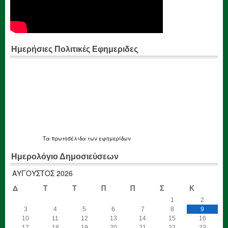
Ημερήσιες Πολιτικές Εφημεριδες
Τα
πρωτοσέλιδα
των εφημερίδων
Ημερολόγιο Δημοσιεύσεων
ΑΎΓΟΥΣΤΟΣ 2026
Δ
Τ
Τ
Π
Π
Σ
Κ
1
2
3
4
5
6
7
8
9
10
11
12
13
14
15
16
17
18
19
20
21
22
23