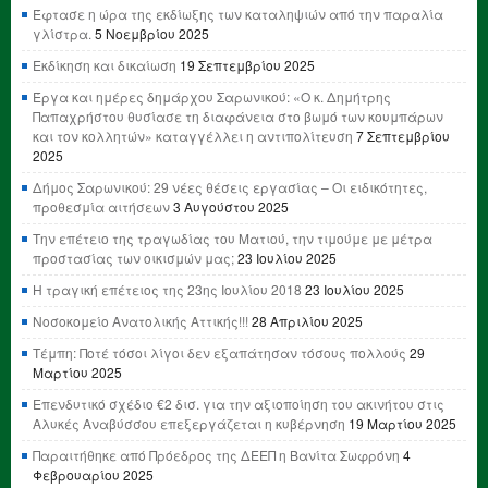
Έφτασε η ώρα της εκδίωξης των καταληψιών από την παραλία
γλίστρα.
5 Νοεμβρίου 2025
Εκδίκηση και δικαίωση
19 Σεπτεμβρίου 2025
Έργα και ημέρες δημάρχου Σαρωνικού: «Ο κ. Δημήτρης
Παπαχρήστου θυσίασε τη διαφάνεια στο βωμό των κουμπάρων
και τον κολλητών» καταγγέλλει η αντιπολίτευση
7 Σεπτεμβρίου
2025
Δήμος Σαρωνικού: 29 νέες θέσεις εργασίας – Οι ειδικότητες,
προθεσμία αιτήσεων
3 Αυγούστου 2025
Την επέτειο της τραγωδίας του Ματιού, την τιμούμε με μέτρα
προστασίας των οικισμών μας;
23 Ιουλίου 2025
Η τραγική επέτειος της 23ης Ιουλίου 2018
23 Ιουλίου 2025
Νοσοκομείο Ανατολικής Αττικής!!!
28 Απριλίου 2025
Τέμπη: Ποτέ τόσοι λίγοι δεν εξαπάτησαν τόσους πολλούς
29
Μαρτίου 2025
Επενδυτικό σχέδιο €2 δισ. για την αξιοποίηση του ακινήτου στις
Αλυκές Αναβύσσου επεξεργάζεται η κυβέρνηση
19 Μαρτίου 2025
Παραιτήθηκε από Πρόεδρος της ΔΕΕΠ η Βανίτα Σωφρόνη
4
Φεβρουαρίου 2025