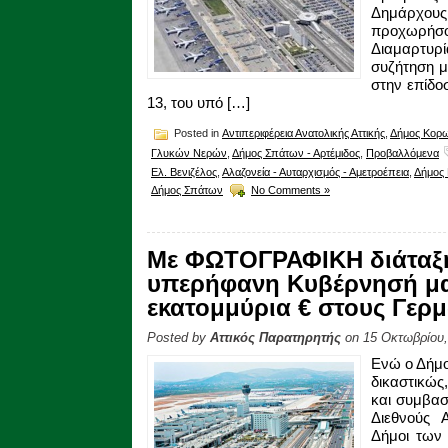
Δημάρχου
προχωρή
Διαμαρτυρ
συζήτηση μ
στην επίδο
13, του υπό […]
Posted in
Αντιπεριφέρεια Ανατολικής Αττικής
,
Δήμος Κορ
Γλυκών Νερών
,
Δήμος Σπάτων - Αρτέμιδος
,
Προβαλλόμενα
Ελ. Βενιζέλος
,
Αλαζονεία - Αυταρχισμός - Αμετροέπεια
,
Δήμος
Δήμος Σπάτων
No Comments »
Με ΦΩΤΟΓΡΑΦΙΚΗ διάταξη,
υπερήφανη Κυβέρνησή μας
εκατομμύρια € στους Γερ
Posted by
Αττικός Παρατηρητής
on 15 Οκτωβρίου,
Ενώ ο Δήμο
δικαστικώς
και συμβασ
Διεθνούς 
Δήμοι των