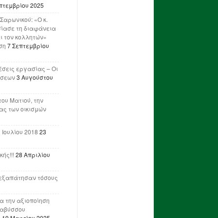
πτεμβρίου 2025
Σαρωνικού: «Ο κ.
ίασε τη διαφάνεια
ι τον κολλητών»
ση
7 Σεπτεμβρίου
έσεις εργασίας – Οι
ήσεων
3 Αυγούστου
του Ματιού, την
ας των οικισμών
 Ιουλίου 2018
23
ής!!!
28 Απριλίου
ν εξαπάτησαν τόσους
ια την αξιοποίηση
ναβύσσου
η
19 Μαρτίου 2025