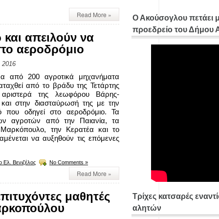
Read More »
Ο Ακούσογλου πετάει 
προεδρείο του Δήμου
 και απειλούν να
στο αεροδρόμιο
, 2016
ρα από 200 αγροτικά μηχανήματα
ταχθεί από το βράδυ της Τετάρτης
 αριστερά της λεωφόρου Βάρης-
 και στην διασταύρωσή της με την
ό που οδηγεί στο αεροδρόμιο. Τα
ων αγροτών από την Παιανία, τα
 Μαρκόπουλο, την Κερατέα και το
μένεται να αυξηθούν τις επόμενες
ο Ελ. Βενιζέλος
No Comments »
Read More »
πιτυχόντες μαθητές
Τρίχες κατσαρές εναντ
Μαρκοπούλου
αλητών