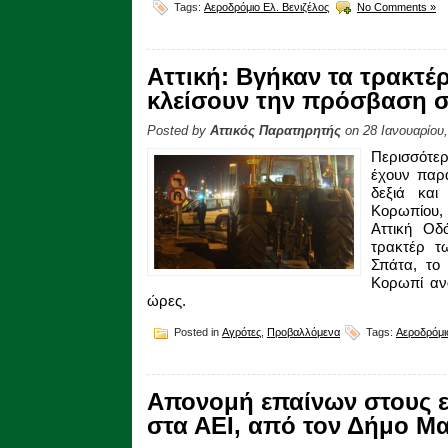
Tags:
Αεροδρόμιο Ελ. Βενιζέλος
No Comments »
Αττική: Βγήκαν τα τρακτέρ
κλείσουν την πρόσβαση 
Posted by
Αττικός Παρατηρητής
on 28 Ιανουαρίου
Περισσότε
έχουν παρα
δεξιά και
Κορωπίου,
Αττική Οδ
τρακτέρ τ
Σπάτα, το
Κορωπί ανα
ώρες.
Posted in
Αγρότες
,
Προβαλλόμενα
Tags:
Αεροδρόμι
Απονομή επαίνων στους ε
στα ΑΕΙ, από τον Δήμο 