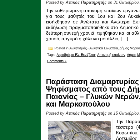
Posted by
Αττικός Παρατηρητής
on 31 Οκτωβρίου,
Την καθιερωμένη απονομή επαίνων οργάνωσ
για τους μαθητές του 1ου και 2ου Λυκε
εισήχθησαν σε Ανώτατα και Ανώτερα Εκπ
εκδήλωση πραγματοποιήθηκε στο Δημοτικό 
δεύτερη συνεχή χρονιά, τιμήθηκαν και οι αθ
χρυσό, αργυρό ή χάλκινο μετάλλιο, […]
Posted in
Αθλητισμός - Αθλητικά Σωματεία
,
Δήμος Μαρκ
Tags:
Αεροδρόμιο Ελ. Βενιζέλος
,
Απονομή επαίνων
,
Δήμος 
Comments »
Παράσταση Διαμαρτυρίας 
Ψηφίσματος από τους Δή
Παιανίας – Γλυκών Νερών
και Μαρκοπούλου
Posted by
Αττικός Παρατηρητής
on 15 Οκτωβρίου,
Την Παρασκ
τέσσερα (
Κορωπίου, 
Αρτέμιδος