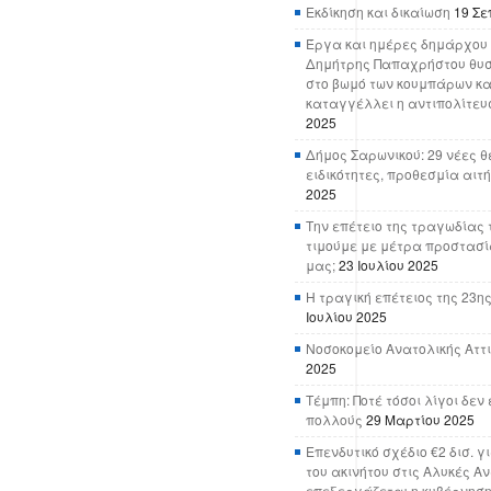
Εκδίκηση και δικαίωση
19 Σε
Έργα και ημέρες δημάρχου 
Δημήτρης Παπαχρήστου θυσ
στο βωμό των κουμπάρων κα
καταγγέλλει η αντιπολίτευ
2025
Δήμος Σαρωνικού: 29 νέες θ
ειδικότητες, προθεσμία αιτ
2025
Την επέτειο της τραγωδίας 
τιμούμε με μέτρα προστασί
μας;
23 Ιουλίου 2025
Η τραγική επέτειος της 23ης
Ιουλίου 2025
Νοσοκομείο Ανατολικής Αττικ
2025
Τέμπη: Ποτέ τόσοι λίγοι δε
πολλούς
29 Μαρτίου 2025
Επενδυτικό σχέδιο €2 δισ. γ
του ακινήτου στις Αλυκές Α
επεξεργάζεται η κυβέρνησ