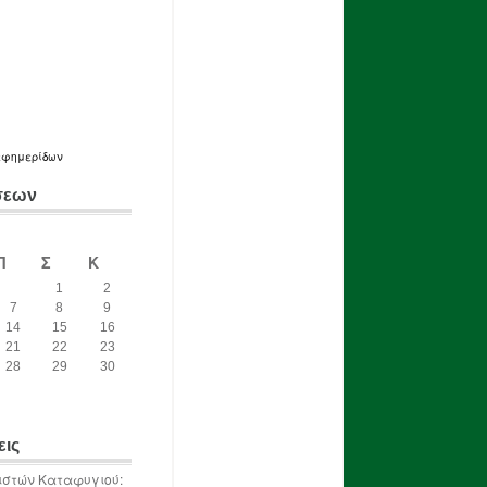
εφημερίδων
σεων
Π
Σ
Κ
1
2
7
8
9
14
15
16
21
22
23
28
29
30
εις
ιστών Καταφυγιού: