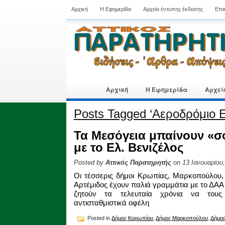
Αρχική
Η Εφημερίδα
Αρχείο έντυπης έκδοσης
Επι
Αρχική
Η Εφημερίδα
Αρχεί
Posts Tagged ‘Αεροδρόμιο Ε
Τα Μεσόγεια μπαίνουν «
με το Ελ. Βενιζέλος
Posted by
Αττικός Παρατηρητής
on 13 Ιανουαρίου
Οι τέσσερις δήμοι Κρωπίας, Μαρκοπούλου,
Αρτέμιδος έχουν παλιά γραμμάτια με το ΔΑΑ
ζητούν τα τελευταία χρόνια να τους
αντισταθμιστικά οφέλη
Posted in
Δήμος Κορωπίου
,
Δήμος Μαρκοπούλου
,
Δήμος