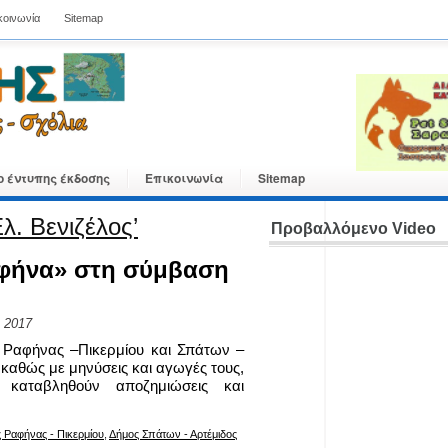
κοινωνία
Sitemap
ο έντυπης έκδοσης
Επικοινωνία
Sitemap
λ. Βενιζέλος’
Προβαλλόμενο Video
σφήνα» στη σύμβαση
, 2017
 Ραφήνας –Πικερμίου και Σπάτων –
 καθώς με μηνύσεις και αγωγές τους,
 καταβληθούν αποζημιώσεις και
 Ραφήνας - Πικερμίου
,
Δήμος Σπάτων - Αρτέμιδος