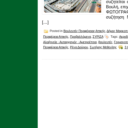
συζητείται
Βουλή, επιχ
ΦΩΤΟΓΡΑΦΙ
συζήτηση 
[…]
Posted in
Βουλευτές Περιφέρειας Αττικής
,
Δήμος Μαρκοπ
Περιφέρεια Αττικής
,
Προβαλλόμενα
,
ΣΥΡΙΖΑ
Tags:
Αεροδ
Αλαζονεία - Αυταρχισμός - Αμετροέπεια
,
βουλευτές
,
Γερμανοτ
Περιφέρεια Αττικής
,
Ρένα Δούρου
,
Σωτήρης Μεθενίτης
3 