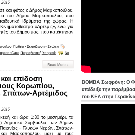
 2015
ε και φέτος ο Δήμος Μαρκοπούλου,
ίου του Δήμου Μαρκοπούλου, που
αιδευτικά Ιδρύματα της χώρας. Η
Κινηματοθέατρο «Άρτεμις», ενώ για
λητές του Δήμου μας, που κατέκτησαν
οπούλου
,
Παιδεία - Εκπαίδευση - Σχολεία
Μαρκοπούλου
,
Πυροσβεστική Υπηρεσία
No
Read More »
και επίδοση
ΒΟΜΒΑ Σωφρόνη: Ο Φ
μους Κορωπίου,
υπέδειξε την παρέμβασ
, Σπάτων-Αρτέμιδος
του ΚΕΛ στην Γερακίν
 2015
ευή και ώρα 1:30 το μεσημέρι, τα
4) Δημοτικά Συμβούλια των Δήμων
Παιανίας – Γλυκών Νερών, Σπάτων-
 και Μαρκοπούλου, μαζί με τους