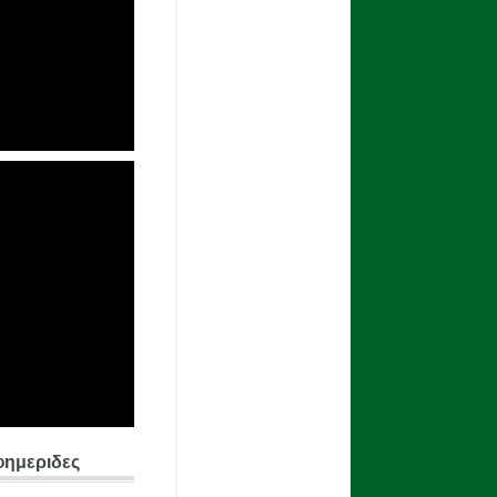
φημεριδες