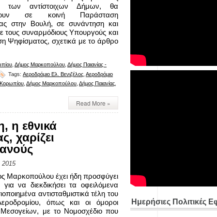
ς των αντίστοιχων Δήμων, θα
σουν σε κοινή Παράσταση
ίας στην Βουλή, σε συνάντηση και
ε τους συναρμόδιους Υπουργούς και
ση Ψηφίσματος, σχετικά με το άρθρο
ωπίου
,
Δήμος Μαρκοπούλου
,
Δήμος Παιανίας -
Tags:
Αεροδρόμιο Ελ. Βενιζέλος
,
Αεροδρόμιο
 Κορωπίου
,
Δήμος Μαρκοπούλου
,
Δήμος Παιανίας
,
Read More »
 η εθνικά
, χαρίζει
μανούς
 2015
ς Μαρκοπούλου έχει ήδη προσφύγει
, για να διεκδικήσει τα οφειλόμενα
ιοποιημένα αντισταθμιστικά τέλη του
Ημερήσιες Πολιτικές Ε
Αεροδρομίου, όπως και οι όμοροι
 Μεσογείων, με το Νομοσχέδιο που