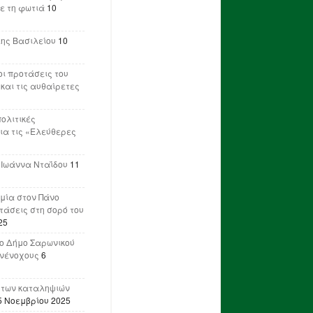
ε τη φωτιά
10
λης Βασιλείου
10
ι προτάσεις του
 και τις αυθαίρετες
πολιτικές
ια τις «Ελεύθερες
 Ιωάννα Νταΐδου
11
μία στον Πάνο
ετάσεις στη σορό του
25
ο Δήμο Σαρωνικού
υνένοχους
6
 των καταληψιών
5 Νοεμβρίου 2025