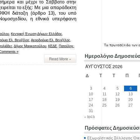
 σήμερα και μέχρι το Σάββατο στην
ειρείται το εξής: Με μια απαράδεκτη
ΚΗ διάταξη (άρθρο 13), του υπό
Νομοσχεδίου, η εθνικά υπερήφανη
ούλου
,
Κεντρική Ένωση Δήμων Ελλάδος
,
ρόμιο Ελ. Βενιζέλος
,
Αεροδρόμιο Ελ. Βενιζέλος
,
Τα
πρωτοσέλιδα
των 
σολιάδες
,
Δήμος Μαρκοπούλου
,
ΚΕΔΕ
,
Πατούλης
,
Comments »
Ημερολόγιο Δημοσιεύ
Read More »
ΑΎΓΟΥΣΤΟΣ 2026
Δ
Τ
Τ
Π
3
4
5
6
10
11
12
13
17
18
19
20
24
25
26
27
31
« Ιούλ
Πρόσφατες Δημοσιεύσ
Εξωραϊστικός Σύλλογος Οικ