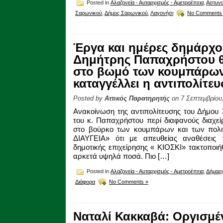
Posted in
Αλαζονεία - Αυταρχισμός - Αμετροέπεια
,
Αστυνο
Σαρωνικού
,
Δήμος Σαρωνικού
,
Λαγονήσι
No Comments
Έργα και ημέρες δημάρχο
Δημήτρης Παπαχρήστου θ
στο βωμό των κουμπάρων 
καταγγέλλει η αντιπολίτε
Posted by
Αττικός Παρατηρητής
on 7 Σεπτεμβρίου
Ανακοίνωση της αντιπολίτευσης του Δήμου
του κ. Παπαχρήστου περί διαφανούς διαχεί
στο βούρκο των κουμπάρων και των πολιτ
ΔΙΑΥΓΕΙΑ» ότι με απευθείας αναθέσεις
δημοτικής επιχείρησης « ΚΙΟΣΚΙ» τακτοποιή
αρκετά υψηλά ποσά. Πιο […]
Posted in
Αλαζονεία - Αυταρχισμός - Αμετροέπεια
,
Δήμαρ
Διάφορα
No Comments »
Ναταλί Κακκαβά: Οργισμέ