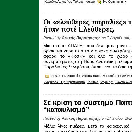
Καλύβια
,
Λαγονήσι
,
Παλαιά Φώκαια
No Comments »
Οι «ελεύθερες παραλίες» 
ήταν ποτέ Ελεύθερες.
Posted by
Αττικός Παρατηρητής
on 7 Αυγούστου, 
Μια ακόμα ΑΠΑΤΗ, που δεν ήταν μόνο πολ
βρίσκεται γύρο από το κτηριακό συγκρότημ
αφορά το «Κιόσκι» και όλο το χώρο 
συγκροτήματος στη Νότιο-Ανατολική πλευρά 
Παραλιακής λεωφόρου, όπου είναι τα όρια τη
Posted in
Αλαζονεία - Αυταρχισμός - Αμετροέπεια
,
Ανάβυ
Διαφθορά - Εγκληματικότητα
,
Καλύβια
,
Λαγονήσι
,
Παλαιά Φώκ
Σε κρίση το σύστημα Πα
“καταυλισμό”
Posted by
Αττικός Παρατηρητής
on 27 Μαΐου, 202
Μόλις λίγες ημέρες, μετά το φαραωνικό 
ημερών του Δημάρχου Σαρωνικού, ήρθε μια