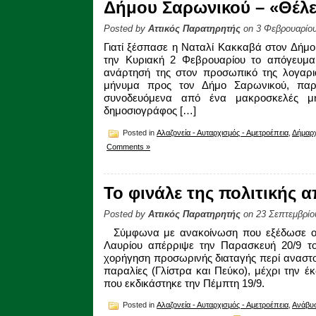
Δήμου Σαρωνικού – «Θέλε
Posted by
Αττικός Παρατηρητής
on 3 Φεβρουαρίου
Γιατί ξέσπασε η Ναταλί Κακκαβά στον Δήμ
την Κυριακή 2 Φεβρουαρίου το απόγευμα
ανάρτησή της στον προσωπικό της λογαρια
μήνυμα προς τον Δήμο Σαρωνικού, παραθ
συνοδευόμενα από ένα μακροσκελές μή
δημοσιογράφος […]
Posted in
Αλαζονεία - Αυταρχισμός - Αμετροέπεια
,
Δήμαρ
Comments »
Το φινάλε της πολιτικής 
Posted by
Αττικός Παρατηρητής
on 23 Σεπτεμβρίο
Σύμφωνα με ανακοίνωση που εξέδωσε ο Δ
Λαυρίου απέρριψε την Παρασκευή 20/9 το
χορήγηση προσωρινής διαταγής περί αναστο
παραλίες (Γλίστρα και Πεύκο), μέχρι την έ
που εκδικάστηκε την Πέμπτη 19/9.
Posted in
Αλαζονεία - Αυταρχισμός - Αμετροέπεια
,
Ανάβυ