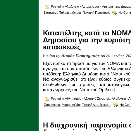
Posted in
Αλαζονεία - Αυταρχισμός - Αμετροέπεια
,
Δήμαρ
Καταφύγι
,
Παλαιά Φώκαια
,
Πολιτική Προστασία
No Comm
Καταπέλτης κατά το ΝΟΜΛ
Δημοσίου για την κυριότητ
κατασκευές
Posted by
Αττικός Παρατηρητής
on 29 Ιουνίου, 20
Εξοντωτικά τα πρόστιμα για τον ΝΟΜΛ και το
αγωγής και των προτάσεων του Ελληνικού Δ
υπόθεση: Ελληνικό Δημόσιο κατά “Ναυτικο
Να αναγνωρισθεί ότι είναι κύριος συγκεκ
διορθωθούν οι πρώτες κτηματολογικέ
καταχωρήσεις του Ναυτικού Ομίλου […]
Posted in
Αθλητισμός - Αθλητικά Σωματεία
,
Αλαζονεία - Α
Σαρωνικού
,
Μαύρο Λιθάρι
,
Τοπική Αυτοδιοίκηση
No Com
Η διαχρονική παρανομία 