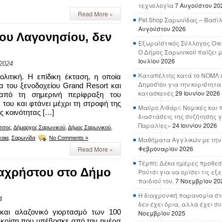
τεχνολογία
7 Αυγούστου 20
Read More »
Pet Shop Σαρωνίδας – Βασί
Αυγούστου 2026
του Λαγονησίου, δεν
Εξωραϊστικός Σύλλογος Οικ
Ο Δήμος Σαρωνικού παίζει μ
Ιουλίου 2026
2024
Καταπέλτης κατά το ΝΟΜΛ ο
ιτική. Η επίδικη έκταση, η οποία
Δημοσίου για την κυριότητα
α του ξενοδοχείου Grand Resort και
κατασκευές
29 Ιουνίου 2026
από τη σημερινή περίφραξη του
του και φτάνει μέχρι τη στροφή της
Μαύρο Λιθάρι: Νομικές και 
ς κοινότητας […]
διαστάσεις της συζήτησης γ
Παραλίες»
24 Ιουνίου 2026
σσος
,
Δήμαρχος Σαρωνικού
,
Δήμος Σαρωνικού
,
αια
,
Σαρωνίδα
No Comments »
Μαθήματα Αγγλικών με την
Φεβρουαρίου 2026
Read More »
Τέμπη: Δέκα ημέρες προθεσ
παχρήστου στο Δήμο
Ρούτσι για να ορίσει τις εξ
παιδιού του.
7 Νοεμβρίου 20
Η διαχρονική παρανομία στ
4
δεν έχει όρια, αλλά έχει σ
και αλαζονικό γιορτασμό των 100
Νοεμβρίου 2025
 κρίση που υπέβοσκε από την ημέρα