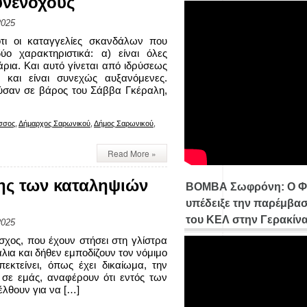
συνένοχους
2025
τι οι καταγγελίες σκανδάλων που
ο χαρακτηριστικά: α) είναι όλες
ρια. Και αυτό γίνεται από ιδρύσεως
 και είναι συνεχώς αυξανόμενες.
ύσαν σε βάρος του Σάββα Γκέραλη,
σσος
,
Δήμαρχος Σαρωνικού
,
Δήμος Σαρωνικού
,
Read More »
ης των καταληψιών
ΒΟΜΒΑ Σωφρόνη: Ο Φ
.
υπέδειξε την παρέμβασ
του ΚΕΛ στην Γερακίν
2025
σχος, που έχουν στήσει στη γλίστρα
λια και δήθεν εμποδίζουν τον νόμιμο
πεκτείνει, όπως έχει δικαίωμα, την
 σε εμάς, αναφέρουν ότι εντός των
λθουν για να […]