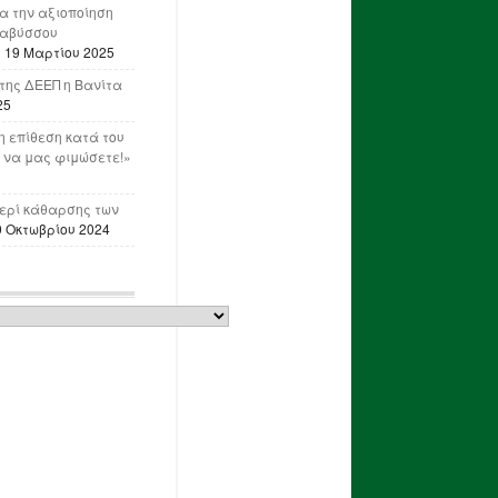
ια την αξιοποίηση
ναβύσσου
η
19 Μαρτίου 2025
της ΔΕΕΠ η Βανίτα
25
 επίθεση κατά του
 να μας φιμώσετε!»
ερί κάθαρσης των
0 Οκτωβρίου 2024