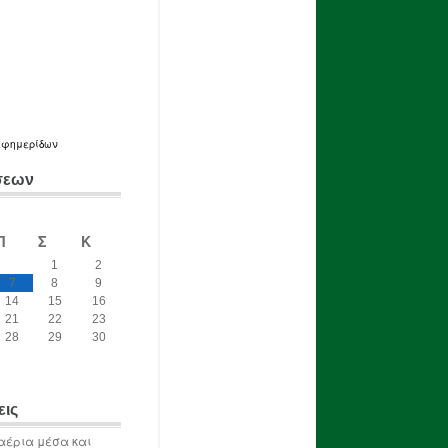
εφημερίδων
σεων
Π
Σ
Κ
1
2
7
8
9
14
15
16
21
22
23
28
29
30
εις
αέρια μέσα και