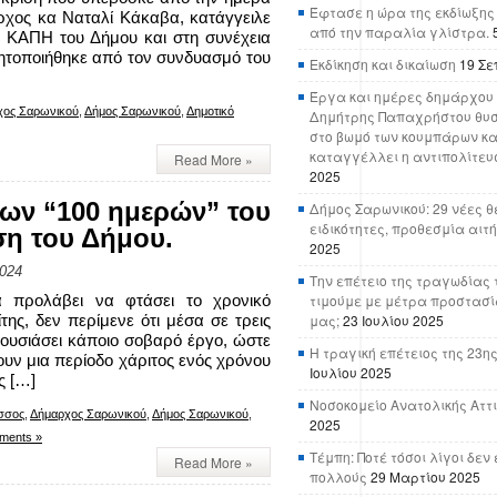
Έφτασε η ώρα της εκδίωξης
αρχος κα Ναταλί Κάκαβα, κατάγγειλε
από την παραλία γλίστρα.
α ΚΑΠΗ του Δήμου και στη συνέχεια
ητοποιήθηκε από τον συνδυασμό του
Εκδίκηση και δικαίωση
19 Σε
Έργα και ημέρες δημάρχου 
χος Σαρωνικού
,
Δήμος Σαρωνικού
,
Δημοτικό
Δημήτρης Παπαχρήστου θυσ
στο βωμό των κουμπάρων κα
καταγγέλλει η αντιπολίτευ
Read More »
2025
των “100 ημερών” του
Δήμος Σαρωνικού: 29 νέες θ
ειδικότητες, προθεσμία αιτ
η του Δήμου.
2025
2024
Την επέτειο της τραγωδίας 
 προλάβει να φτάσει το χρονικό
τιμούμε με μέτρα προστασί
της, δεν περίμενε ότι μέσα σε τρεις
μας;
23 Ιουλίου 2025
ρουσιάσει κάποιο σοβαρό έργο, ώστε
Η τραγική επέτειος της 23ης
νουν μια περίοδο χάριτος ενός χρόνου
Ιουλίου 2025
ς […]
Νοσοκομείο Ανατολικής Αττικ
σσος
,
Δήμαρχος Σαρωνικού
,
Δήμος Σαρωνικού
,
2025
ments »
Τέμπη: Ποτέ τόσοι λίγοι δε
Read More »
πολλούς
29 Μαρτίου 2025