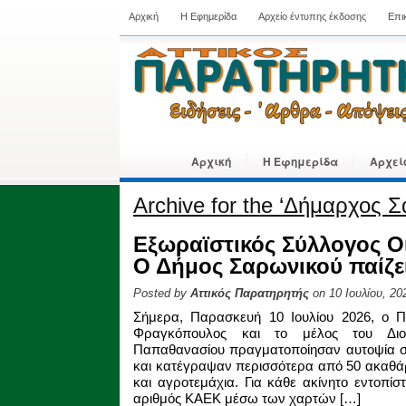
Αρχική
Η Εφημερίδα
Αρχείο έντυπης έκδοσης
Επι
Αρχική
Η Εφημερίδα
Αρχεί
Archive for the ‘Δήμαρχος 
Εξωραϊστικός Σύλλογος Ο
Ο Δήμος Σαρωνικού παίζει
Posted by
Αττικός Παρατηρητής
on 10 Ιουλίου, 20
Σήμερα, Παρασκευή 10 Ιουλίου 2026, ο Π
Φραγκόπουλος και το μέλος του Διοι
Παπαθανασίου πραγματοποίησαν αυτοψία σε
και κατέγραψαν περισσότερα από 50 ακαθάρι
και αγροτεμάχια. Για κάθε ακίνητο εντοπίσ
αριθμός ΚΑΕΚ μέσω των χαρτών […]