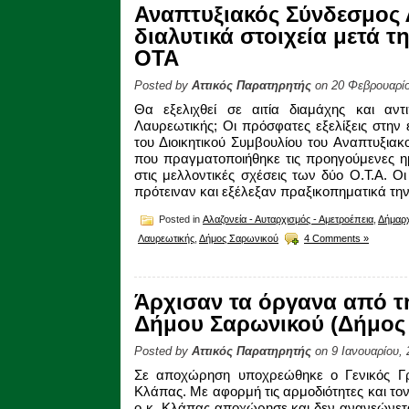
Αναπτυξιακός Σύνδεσμος 
διαλυτικά στοιχεία μετά τ
ΟΤΑ
Posted by
Αττικός Παρατηρητής
on 20 Φεβρουαρίο
Θα εξελιχθεί σε αιτία διαμάχης και αντ
Λαυρεωτικής; Οι πρόσφατες εξελίξεις στην
του Διοικητικού Συμβουλίου του Αναπτυξιακ
που πραγματοποιήθηκε τις προηγούμενες ημ
στις μελλοντικές σχέσεις των δύο Ο.Τ.Α. 
πρότειναν και εξέλεξαν πραξικοπηματικά τη
Posted in
Αλαζονεία - Αυταρχισμός - Αμετροέπεια
,
Δήμαρχ
Λαυρεωτικής
,
Δήμος Σαρωνικού
4 Comments »
Άρχισαν τα όργανα από τη
Δήμου Σαρωνικού (Δήμος
Posted by
Αττικός Παρατηρητής
on 9 Ιανουαρίου, 
Σε αποχώρηση υποχρεώθηκε ο Γενικός Γρ
Κλάπας. Με αφορμή τις αρμοδιότητες και το
ο κ. Κλάπας αποχώρησε και δεν ανανεώνετα