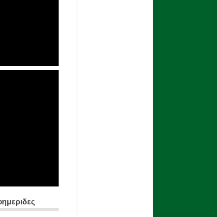
φημεριδες