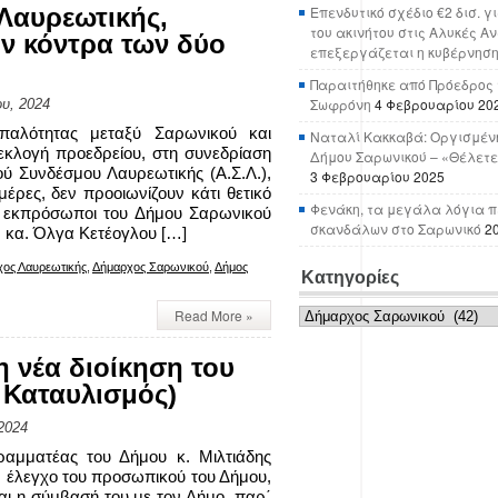
Λαυρεωτικής,
Επενδυτικό σχέδιο €2 δισ. γ
του ακινήτου στις Αλυκές Α
ην κόντρα των δύο
επεξεργάζεται η κυβέρνησ
Παραιτήθηκε από Πρόεδρος 
Σωφρόνη
4 Φεβρουαρίου 20
υ, 2024
ιπαλότητας μεταξύ Σαρωνικού και
Ναταλί Κακκαβά: Οργισμένη
 εκλογή προεδρείου, στη συνεδρίαση
Δήμου Σαρωνικού – «Θέλετε
ού Συνδέσμου Λαυρεωτικής (Α.Σ.Λ.),
3 Φεβρουαρίου 2025
έρες, δεν προοιωνίζουν κάτι θετικό
Φενάκη, τα μεγάλα λόγια π
Οι εκπρόσωποι του Δήμου Σαρωνικού
σκανδάλων στο Σαρωνικό
2
ν κα. Όλγα Κετέογλου […]
ος Λαυρεωτικής
,
Δήμαρχος Σαρωνικού
,
Δήμος
Κατηγορίες
Κατηγορίες
Read More »
 νέα διοίκηση του
 Καταυλισμός)
2024
αμματέας του Δήμου κ. Μιλτιάδης
ν έλεγχο του προσωπικού του Δήμου,
ι η σύμβασή του με τον Δήμο, παρ΄