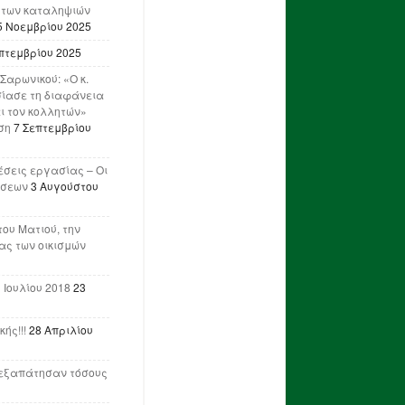
 των καταληψιών
5 Νοεμβρίου 2025
πτεμβρίου 2025
Σαρωνικού: «Ο κ.
ίασε τη διαφάνεια
ι τον κολλητών»
ση
7 Σεπτεμβρίου
έσεις εργασίας – Οι
ήσεων
3 Αυγούστου
του Ματιού, την
ας των οικισμών
 Ιουλίου 2018
23
ής!!!
28 Απριλίου
ν εξαπάτησαν τόσους