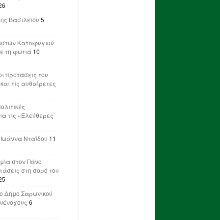
26
λης Βασιλείου
5
ιστών Καταφυγιού:
ε τη φωτιά
10
ι προτάσεις του
 και τις αυθαίρετες
πολιτικές
ια τις «Ελεύθερες
 Ιωάννα Νταΐδου
11
μία στον Πάνο
ετάσεις στη σορό του
25
ο Δήμο Σαρωνικού
υνένοχους
6