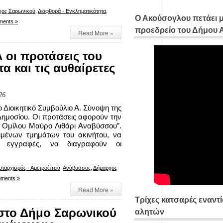
χος Σαρωνικού
,
Διαφθορά - Εγκληματικότητα
,
Ο Ακούσογλου πετάει 
ents »
προεδρείο του Δήμου
Read More »
 οι προτάσεις του
α και τις αυθαίρετες
26
 Διοικητικό Συμβούλιο Α. Σύνοψη της
ημοσίου. Οι προτάσεις αφορούν την
ύ Ομίλου Μαύρο Λιθάρι Αναβύσσου”.
ριμένων τμημάτων του ακινήτου, να
ς εγγραφές, να διαγραφούν οι
υταρχισμός - Αμετροέπεια
,
Ανάβυσσος
,
Δήμαρχος
ments »
Read More »
Τρίχες κατσαρές εναντ
στο Δήμο Σαρωνικού
αλητών