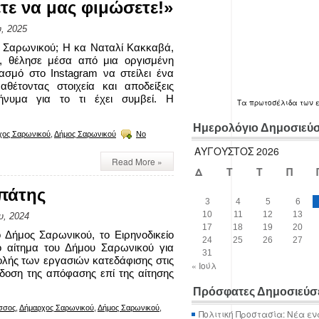
τε να μας φιμώσετε!»
, 2025
ο Σαρωνικού; Η κα Ναταλί Κακκαβά,
, θέλησε μέσα από μια οργισμένη
σμό στο Instagram να στείλει ένα
έτοντας στοιχεία και αποδείξεις
νυμα για το τι έχει συμβεί. Η
Τα
πρωτοσέλιδα
των 
Ημερολόγιο Δημοσιεύ
χος Σαρωνικού
,
Δήμος Σαρωνικού
No
ΑΎΓΟΥΣΤΟΣ 2026
Read More »
Δ
Τ
Τ
Π
απάτης
3
4
5
6
10
11
12
13
υ, 2024
17
18
19
20
ήμος Σαρωνικού, το Ειρηνοδικείο
24
25
26
27
 αίτημα του Δήμου Σαρωνικού για
31
λής των εργασιών κατεδάφισης στις
« Ιούλ
κδοση της απόφασης επί της αίτησης
Πρόσφατες Δημοσιεύσ
σσος
,
Δήμαρχος Σαρωνικού
,
Δήμος Σαρωνικού
,
Πολιτική Προστασία: Νέα εν