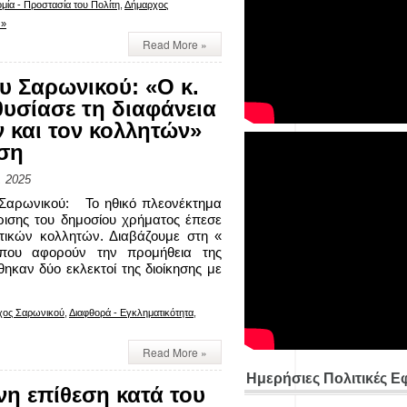
μία - Προστασία του Πολίτη
,
Δήμαρχος
 »
Read More »
υ Σαρωνικού: «Ο κ.
υσίασε τη διαφάνεια
και τον κολλητών»
υση
, 2025
 Σαρωνικού: Το ηθικό πλεονέκτημα
ρισης του δημοσίου χρήματος έπεσε
ικών κολλητών. Διαβάζουμε στη «
 που αφορούν την προμήθεια της
θηκαν δύο εκλεκτοί της διοίκησης με
χος Σαρωνικού
,
Διαφθορά - Εγκληματικότητα
,
Read More »
Ημερήσιες Πολιτικές Ε
νη επίθεση κατά του