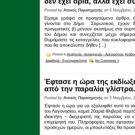
δεν έχει όρια, αλλά έχει 
Posted by
Αττικός Παρατηρητής
on 6 Νοεμβρίου, 
Είχαμε γράψει σε προηγούμενο άρθρο, ό
γίνονται στο Δήμο Σαρωνικού, έχουν δύ
πραγματικές β) μένουν σκοπίμως στα συρτά
του Δήμου και συνεχίζεται μέχρι σήμερα
Θυμόμαστε τις καταγγελίες που κυκλοφορο
που θα αποκάλυπτε δήθεν […]
Posted in
Αλαζονεία - Αυταρχισμός - Αμετροέπεια
,
Ανάβυ
Διαφθορά - Εγκληματικότητα
No Comments »
Έφτασε η ώρα της εκδίωξ
από την παραλία γλίστρα
Posted by
Αττικός Παρατηρητής
on 5 Νοεμβρίου, 
Έφτασε η ώρα για να εξαλειφθεί αυτό το αί
του Λαγονησίου, καμιά 20αριά θλιβερά παρτά
ιδιοκτήτη – διαχειριστή της παραλίας να ε
επιχείρησή του. Πληροφορίες που έφτασαν
προσεχών ημερών, οι μπουλντόζες θα προσέ