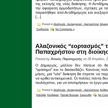
της εκλογής της νέας διοίκησης. Η Αντιδήμ
την αφαίρεση αρμοδιοτήτων, σχετικές με τ
παραιτήθηκε από Αντιδήμαρχος και ανεξαρτ
[…]
Posted in
Αλαζονεία - Αυταρχισμός - Αμετροέπεια
,
Δήμαρ
Συμβούλιο
No Comments »
Αλαζονικός “εορτασμός” 
Παπαχρήστου στη διοίκησ
Posted by
Αττικός Παρατηρητής
on 29 Απριλίου, 
Ο Δήμαρχος, μάλλον δεν πίστευε ότι θα
“ορόσημο” και το διασκεδάζει. Κανένας πολί
μήνες, μια “νέα” διοίκηση θα έπρεπε να πα
να κριθεί αντικειμενικά. Οι πολίτες πάντα δί
τουλάχιστον, για να αποτιμήσουν το έργο μια
Posted in
Αλαζονεία - Αυταρχισμός - Αμετροέπεια
,
Ανάβυ
Καλύβια
,
Κουβαράς
,
Παλαιά Φώκαια
,
Σαρωνίδα
No Com