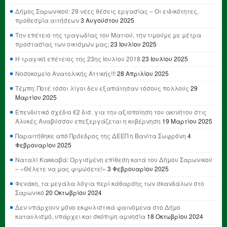
Δήμος Σαρωνικού: 29 νέες θέσεις εργασίας – Οι ειδικότητες,
προθεσμία αιτήσεων
3 Αυγούστου 2025
Την επέτειο της τραγωδίας του Ματιού, την τιμούμε με μέτρα
προστασίας των οικισμών μας;
23 Ιουλίου 2025
Η τραγική επέτειος της 23ης Ιουλίου 2018
23 Ιουλίου 2025
Νοσοκομείο Ανατολικής Αττικής!!!
28 Απριλίου 2025
Τέμπη: Ποτέ τόσοι λίγοι δεν εξαπάτησαν τόσους πολλούς
29
Μαρτίου 2025
Επενδυτικό σχέδιο €2 δισ. για την αξιοποίηση του ακινήτου στις
Αλυκές Αναβύσσου επεξεργάζεται η κυβέρνηση
19 Μαρτίου 2025
Παραιτήθηκε από Πρόεδρος της ΔΕΕΠ η Βανίτα Σωφρόνη
4
Φεβρουαρίου 2025
Ναταλί Κακκαβά: Οργισμένη επίθεση κατά του Δήμου Σαρωνικού
– «Θέλετε να μας φιμώσετε!»
3 Φεβρουαρίου 2025
Φενάκη, τα μεγάλα λόγια περί κάθαρσης των σκανδάλων στο
Σαρωνικό
20 Οκτωβρίου 2024
Δεν υπάρχουν μόνο εκφυλιστικά φαινόμενα στο Δήμο
καταυλισμό, υπάρχει και σκόπιμη αμνησία
18 Οκτωβρίου 2024