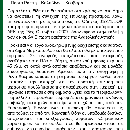
– Πόρτο Ράφτη – Καλυβίων – Κουβαρά.
Παράλληλα, δίδεται η δυνατότητα στο κράτος και στο Δήμο
να αναστείλει τη συνέχιση της επιβολής προστίμου, λόγω
μη εναρμόνισης με τις απαιτήσεις της Οδηγίας 91/271/ΕΟΚ
και μη συμμόρφωσης με την καταδικαστική απόφαση του
ΔΕΚ της 25ης Οκτωβρίου 2007, όσον αφορά στην κάλυψη
των οικισμών Β’ προτεραιότητας της Ανατολικής Αττικής.
Πρόκειται για έργο ολοκληρωμένης διαχείρισης ακαθάρτων
στο Δήμο Μαρκοπούλου και θα υλοποιηθεί με υποέργα που
αφορούν: Σε αγωγούς αποχέτευσης και μεταφοράς
ακαθάρτων στο Πόρτο Ράφτη, συνολικού μήκους περίπου
45 χλμ, σε οκτώ αντλιοστάσια ακαθάρτων και σε μονάδα
επεξεργασίας λυμάτων. Αμέσως μετά την υπογραφή η
Ρένα Δούρου εστίασε στη σημασία του έργου, καθώς αυτό
«αποτελεί την απαρχή για την οριστική επίλυση του
τεράστιου προβλήματος της αποχέτευσης στην περιοχή, με
μεγάλες επιπτώσεις στη δημόσια υγεία και το περιβάλλον».
Παράλληλα , πρόσθεσε, περιορίζεται σημαντικά ο κίνδυνος
επιβολής αυστηρών προστίμων στη χώρα μας από την
Ευρωπαϊκή Ένωση ενώ η περιοχή θα αποκτήσει τις
απαιτούμενες από την Κοινοτική Οδηγία, υποδομές δικτύων
αποχέτευσης και επεξεργασίας λυμάτων. «Σημαντικό»
χαρακτήρισε και το όφελος που θα προκύψει «τόσο σε
επίπεδο δημιουργίας υποδομών και προστασίας του