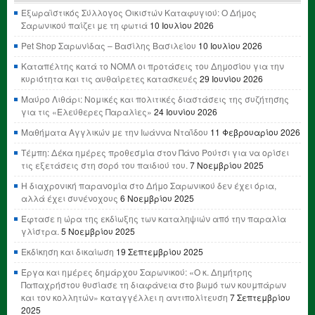
Εξωραϊστικός Σύλλογος Οικιστών Καταφυγιού: Ο Δήμος
Σαρωνικού παίζει με τη φωτιά
10 Ιουλίου 2026
Pet Shop Σαρωνίδας – Βασίλης Βασιλείου
10 Ιουλίου 2026
Καταπέλτης κατά το ΝΟΜΛ οι προτάσεις του Δημοσίου για την
κυριότητα και τις αυθαίρετες κατασκευές
29 Ιουνίου 2026
Μαύρο Λιθάρι: Νομικές και πολιτικές διαστάσεις της συζήτησης
για τις «Ελεύθερες Παραλίες»
24 Ιουνίου 2026
Μαθήματα Αγγλικών με την Ιωάννα Νταΐδου
11 Φεβρουαρίου 2026
Τέμπη: Δέκα ημέρες προθεσμία στον Πάνο Ρούτσι για να ορίσει
τις εξετάσεις στη σορό του παιδιού του.
7 Νοεμβρίου 2025
Η διαχρονική παρανομία στο Δήμο Σαρωνικού δεν έχει όρια,
αλλά έχει συνένοχους
6 Νοεμβρίου 2025
Έφτασε η ώρα της εκδίωξης των καταληψιών από την παραλία
γλίστρα.
5 Νοεμβρίου 2025
Εκδίκηση και δικαίωση
19 Σεπτεμβρίου 2025
Έργα και ημέρες δημάρχου Σαρωνικού: «Ο κ. Δημήτρης
Παπαχρήστου θυσίασε τη διαφάνεια στο βωμό των κουμπάρων
και τον κολλητών» καταγγέλλει η αντιπολίτευση
7 Σεπτεμβρίου
2025