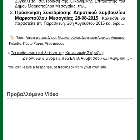
Συγκαλείται συνεδρίαση της Οικονομικής Επιτροππης του
Δήμου Μαρκοπούλου Μεσογαίας, την...
Πρόσκληση Συνεδρίασης Δημοτικού Συμβουλίου
Μαρκοπούλου Μεσογαίας 28-08-2015
Καλείσθε να
παραστείτε την Παρασκευή, 28η Αυγούστου 2015 και ώρα...
Tags:
Αποχετευτικό
,
Δήμος Μαρκοπούλου
,
Διαχείριση Αστικών Λυμάτων
,
Καλύβια
,
Πόρτο Ράφτη
,
Ρένα Δούρου
«
Τα ανθρωπιστικά δείπνα της Κοινωνικής Στήριξης
Ζητούνται διανομείς στα ΕΛΤΑ Αναβύσσου και Λαυρίου…
»
You can
leave a response
, or
trackback
from your own site.
Προβαλλόμενο Video