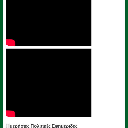
Ημερήσιες Πολιτικές Εφημεριδες