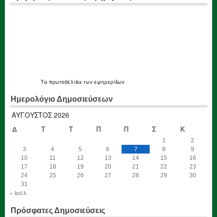
Τα
πρωτοσέλιδα
των εφημερίδων
Ημερολόγιο Δημοσιεύσεων
ΑΎΓΟΥΣΤΟΣ 2026
Δ
Τ
Τ
Π
Π
Σ
Κ
1
2
3
4
5
6
7
8
9
10
11
12
13
14
15
16
17
18
19
20
21
22
23
24
25
26
27
28
29
30
31
« Ιούλ
Πρόσφατες Δημοσιεύσεις