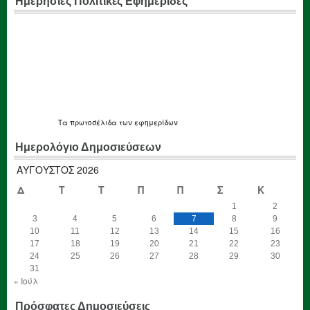
Ημερήσιες Πολιτικές Εφημεριδες
Τα
πρωτοσέλιδα
των εφημερίδων
Ημερολόγιο Δημοσιεύσεων
ΑΎΓΟΥΣΤΟΣ 2026
Δ
Τ
Τ
Π
Π
Σ
Κ
1
2
3
4
5
6
7
8
9
10
11
12
13
14
15
16
17
18
19
20
21
22
23
24
25
26
27
28
29
30
31
« Ιούλ
Πρόσφατες Δημοσιεύσεις