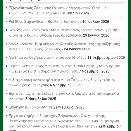
Εξωραϊστικός Σύλλογος Οικιστών Καταφυγιού: Ο Δήμος
Σαρωνικού παίζει με τη φωτιά
10 Ιουλίου 2026
Pet Shop Σαρωνίδας – Βασίλης Βασιλείου
10 Ιουλίου 2026
Καταπέλτης κατά το ΝΟΜΛ οι προτάσεις του Δημοσίου για την
κυριότητα και τις αυθαίρετες κατασκευές
29 Ιουνίου 2026
Μαύρο Λιθάρι: Νομικές και πολιτικές διαστάσεις της συζήτησης
για τις «Ελεύθερες Παραλίες»
24 Ιουνίου 2026
Μαθήματα Αγγλικών με την Ιωάννα Νταΐδου
11 Φεβρουαρίου 2026
Τέμπη: Δέκα ημέρες προθεσμία στον Πάνο Ρούτσι για να ορίσει
τις εξετάσεις στη σορό του παιδιού του.
7 Νοεμβρίου 2025
Η διαχρονική παρανομία στο Δήμο Σαρωνικού δεν έχει όρια,
αλλά έχει συνένοχους
6 Νοεμβρίου 2025
Έφτασε η ώρα της εκδίωξης των καταληψιών από την παραλία
γλίστρα.
5 Νοεμβρίου 2025
Εκδίκηση και δικαίωση
19 Σεπτεμβρίου 2025
Έργα και ημέρες δημάρχου Σαρωνικού: «Ο κ. Δημήτρης
Παπαχρήστου θυσίασε τη διαφάνεια στο βωμό των κουμπάρων
και τον κολλητών» καταγγέλλει η αντιπολίτευση
7 Σεπτεμβρίου