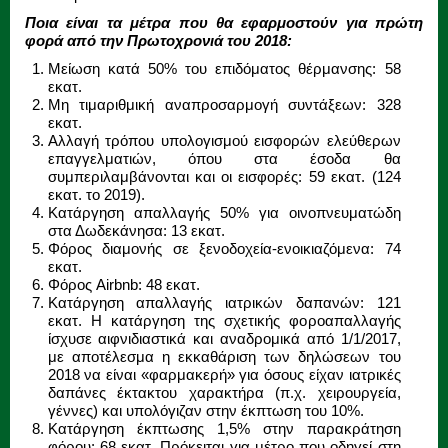
Ποια είναι τα μέτρα που θα εφαρμοστούν για πρώτη
φορά από την Πρωτοχρονιά του 2018:
Μείωση κατά 50% του επιδόματος θέρμανσης: 58
εκατ.
Μη τιμαριθμική αναπροσαρμογή συντάξεων: 328
εκατ.
Αλλαγή τρόπου υπολογισμού εισφορών ελεύθερων
επαγγελματιών, όπου στα έσοδα θα
συμπεριλαμβάνονται και οι εισφορές: 59 εκατ. (124
εκατ. το 2019).
Κατάργηση απαλλαγής 50% για οινοπνευματώδη
στα Δωδεκάνησα: 13 εκατ.
Φόρος διαμονής σε ξενοδοχεία-ενοικιαζόμενα: 74
εκατ.
Φόρος Airbnb: 48 εκατ.
Κατάργηση απαλλαγής ιατρικών δαπανών: 121
εκατ. Η κατάργηση της σχετικής φοροαπαλλαγής
ίσχυσε αιφνιδιαστικά και αναδρομικά από 1/1/2017,
με αποτέλεσμα η εκκαθάριση των δηλώσεων του
2018 να είναι «φαρμακερή» για όσους είχαν ιατρικές
δαπάνες έκτακτου χαρακτήρα (π.χ. χειρουργεία,
γέννες) και υπολόγιζαν στην έκπτωση του 10%.
Κατάργηση έκπτωσης 1,5% στην παρακράτηση
φόρου: 68 εκατ. Πρόκειται για μέτρο που οδηγεί στη