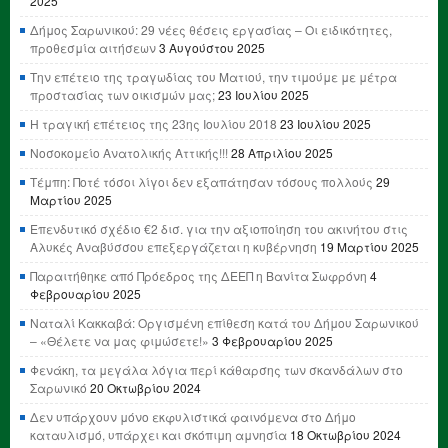
2025
Δήμος Σαρωνικού: 29 νέες θέσεις εργασίας – Οι ειδικότητες,
προθεσμία αιτήσεων
3 Αυγούστου 2025
Την επέτειο της τραγωδίας του Ματιού, την τιμούμε με μέτρα
προστασίας των οικισμών μας;
23 Ιουλίου 2025
Η τραγική επέτειος της 23ης Ιουλίου 2018
23 Ιουλίου 2025
Νοσοκομείο Ανατολικής Αττικής!!!
28 Απριλίου 2025
Τέμπη: Ποτέ τόσοι λίγοι δεν εξαπάτησαν τόσους πολλούς
29
Μαρτίου 2025
Επενδυτικό σχέδιο €2 δισ. για την αξιοποίηση του ακινήτου στις
Αλυκές Αναβύσσου επεξεργάζεται η κυβέρνηση
19 Μαρτίου 2025
Παραιτήθηκε από Πρόεδρος της ΔΕΕΠ η Βανίτα Σωφρόνη
4
Φεβρουαρίου 2025
Ναταλί Κακκαβά: Οργισμένη επίθεση κατά του Δήμου Σαρωνικού
– «Θέλετε να μας φιμώσετε!»
3 Φεβρουαρίου 2025
Φενάκη, τα μεγάλα λόγια περί κάθαρσης των σκανδάλων στο
Σαρωνικό
20 Οκτωβρίου 2024
Δεν υπάρχουν μόνο εκφυλιστικά φαινόμενα στο Δήμο
καταυλισμό, υπάρχει και σκόπιμη αμνησία
18 Οκτωβρίου 2024