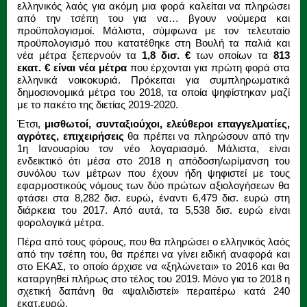
ελληνικός λαός για ακόμη μια φορά καλείται να πληρώσει
από την τσέπη του για να… βγουν νούμερα και
προϋπολογισμοί. Μάλιστα, σύμφωνα με τον τελευταίο
προϋπολογισμό που κατατέθηκε στη Βουλή τα παλιά και
νέα μέτρα ξεπερνούν τα
1,8 δισ. €
των οποίων τα
813
εκατ. € είναι νέα μέτρα
που έρχονται για πρώτη φορά στα
ελληνικά νοικοκυριά. Πρόκειται για συμπληρωματικά
δημοσιονομικά μέτρα του 2018, τα οποία ψηφίστηκαν μαζί
με το πακέτο της διετίας 2019-2020.
Έτσι,
μισθωτοί, συνταξιούχοι, ελεύθεροι επαγγελματίες,
αγρότες, επιχειρήσεις
θα πρέπει να πληρώσουν από την
1η Ιανουαρίου τον νέο λογαριασμό. Μάλιστα, είναι
ενδεικτικό ότι μέσα στο 2018 η απόδοση/ωρίμανση του
συνόλου των μέτρων που έχουν ήδη ψηφιστεί με τους
εφαρμοστικούς νόμους των δύο πρώτων αξιολογήσεων θα
φτάσει στα 8,282 δισ. ευρώ, έναντι 6,479 δισ. ευρώ στη
διάρκεια του 2017. Από αυτά, τα 5,538 δισ. ευρώ είναι
φορολογικά μέτρα.
Πέρα από τους φόρους, που θα πληρώσει ο ελληνικός λαός
από την τσέπη του, θα πρέπει να γίνει ειδική αναφορά και
στο ΕΚΑΣ, το οποίο άρχισε να «ξηλώνεται» το 2016 και θα
καταργηθεί πλήρως στο τέλος του 2019. Μόνο για το 2018 η
σχετική δαπάνη θα «ψαλιδιστεί» περαιτέρω κατά 240
εκατ.ευρώ.