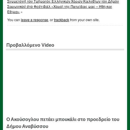
Συμμετοχή του Τμήματος Ελληνικών Χορών Καλυβίων του Δήμου
Σαρωνικού στο Φεστιβάλ «Χοροί της Πατρίδας μας – Ήθη και
Έθιμα»
»
You can
leave a response
, or
trackback
from your own site.
Προβαλλόμενο Video
Ο Ακούσογλου πετάει μπουκάλι στο προεδρείο του
Δήμου Αναβύσσου