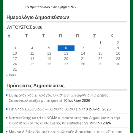
Τα
πρωτοσέλιδα
των εφημερίδων
Ημερολόγιο Δημοσιεύσεων
ΑΎΓΟΥΣΤΟΣ 2026
Δ
Τ
Τ
Π
Π
Σ
Κ
1
2
3
4
5
6
7
8
9
10
11
12
13
14
15
16
17
18
19
20
21
22
23
24
25
26
27
28
29
30
31
« Ιούλ
Πρόσφατες Δημοσιεύσεις
Εξωραϊστικός Σύλλογος Οικιστών Καταφυγιού: Ο Δήμος
Σαρωνικού παίζει με τη φωτιά
10 Ιουλίου 2026
Pet Shop Σαρωνίδας – Βασίλης Βασιλείου
10 Ιουλίου 2026
Καταπέλτης κατά το ΝΟΜΛ οι προτάσεις του Δημοσίου για την
κυριότητα και τις αυθαίρετες κατασκευές
29 Ιουνίου 2026
Μαύρο Λιθάρι: Νομικές και πολιτικές διαστάσεις της συζήτησης