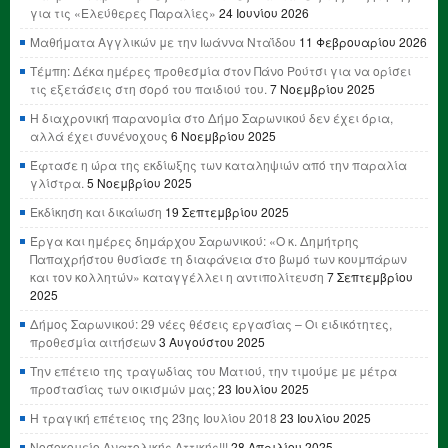
για τις «Ελεύθερες Παραλίες»
24 Ιουνίου 2026
Μαθήματα Αγγλικών με την Ιωάννα Νταΐδου
11 Φεβρουαρίου 2026
Τέμπη: Δέκα ημέρες προθεσμία στον Πάνο Ρούτσι για να ορίσει
τις εξετάσεις στη σορό του παιδιού του.
7 Νοεμβρίου 2025
Η διαχρονική παρανομία στο Δήμο Σαρωνικού δεν έχει όρια,
αλλά έχει συνένοχους
6 Νοεμβρίου 2025
Έφτασε η ώρα της εκδίωξης των καταληψιών από την παραλία
γλίστρα.
5 Νοεμβρίου 2025
Εκδίκηση και δικαίωση
19 Σεπτεμβρίου 2025
Έργα και ημέρες δημάρχου Σαρωνικού: «Ο κ. Δημήτρης
Παπαχρήστου θυσίασε τη διαφάνεια στο βωμό των κουμπάρων
και τον κολλητών» καταγγέλλει η αντιπολίτευση
7 Σεπτεμβρίου
2025
Δήμος Σαρωνικού: 29 νέες θέσεις εργασίας – Οι ειδικότητες,
προθεσμία αιτήσεων
3 Αυγούστου 2025
Την επέτειο της τραγωδίας του Ματιού, την τιμούμε με μέτρα
προστασίας των οικισμών μας;
23 Ιουλίου 2025
Η τραγική επέτειος της 23ης Ιουλίου 2018
23 Ιουλίου 2025
Νοσοκομείο Ανατολικής Αττικής!!!
28 Απριλίου 2025