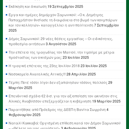
Εκδίκηση και δικαίωση
19 Σεπτεμβρίου 2025
Έργα και ημέρες δημάρχου Σαρωνικού: «Ο κ. Δημήτρης
Παπαχρήστου θυσίασε τη διαφάνεια στο βωμό των κουμπάρων
και τον κολλητών» καταγγέλλει η αντιπολίτευση
7 Σεπτεμβρίου
2025
Δήμος Σαρωνικού: 29 νέες θέσεις εργασίας – Οι ειδικότητες,
προθεσμία αιτήσεων
3 Αυγούστου 2025
Την επέτειο της τραγωδίας του Ματιού, την τιμούμε με μέτρα
προστασίας των οικισμών μας;
23 Ιουλίου 2025
Η τραγική επέτειος της 23ης Ιουλίου 2018
23 Ιουλίου 2025
Νοσοκομείο Ανατολικής Αττικής!!!
28 Απριλίου 2025
Τέμπη: Ποτέ τόσοι λίγοι δεν εξαπάτησαν τόσους πολλούς
29
Μαρτίου 2025
Επενδυτικό σχέδιο €2 δισ. για την αξιοποίηση του ακινήτου στις
Αλυκές Αναβύσσου επεξεργάζεται η κυβέρνηση
19 Μαρτίου 2025
Παραιτήθηκε από Πρόεδρος της ΔΕΕΠ η Βανίτα Σωφρόνη
4
Φεβρουαρίου 2025
Ναταλί Κακκαβά: Οργισμένη επίθεση κατά του Δήμου Σαρωνικού
– «Θέλετε να μας φιμώσετε!»
3 Φεβρουαρίου 2025