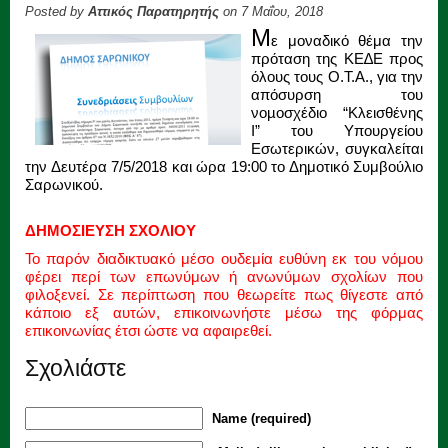
Posted by
Αττικός Παρατηρητής
on 7 Μαΐου, 2018
Μ
ε μοναδικό θέμα την
πρόταση της ΚΕ∆Ε προς
όλους τους Ο.Τ.Α., για την
απόσυρση του
νοµοσχέδιο “Κλεισθένης
Ι” του Υπουργείου
Εσωτερικών, συγκαλείται
την Δευτέρα 7/5/2018 και ώρα 19:00 το Δημοτικό Συμβούλιο
Σαρωνικού.
ΔΗΜΟΣΙΕΥΣΗ ΣΧΟΛΙΟΥ
Το παρόν διαδικτυακό μέσο ουδεμία ευθύνη εκ του νόμου
φέρει περί των επωνύμων ή ανωνύμων σχολίων που
φιλοξενεί. Σε περίπτωση που θεωρείτε πως θίγεστε από
κάποιο εξ αυτών, επικοινωνήστε μέσω της φόρμας
επικοινωνίας έτσι ώστε να αφαιρεθεί.
Σχολιάστε
Name (required)