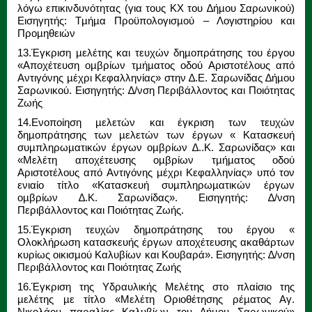
λόγω επικινδυνότητας (για τους ΚΧ του ∆ήµου Σαρωνικού)
Εισηγητής: Τµήµα Προϋπολογισµού – Λογιστηρίου και
Προµηθειών
13.Έγκριση µελέτης και τευχών δηµοπράτησης του έργου
«Αποχέτευση οµβρίων τµήµατος οδού Αριστοτέλους από
Αντιγόνης µέχρι Κεφαλληνίας» στην ∆.Ε. Σαρωνίδας ∆ήµου
Σαρωνικού. Εισηγητής: ∆/νση Περιβάλλοντος και Ποιότητας
Ζωής
14.Ενοποίηση µελετών και έγκριση των τευχών
δηµοπράτησης των µελετών των έργων « Κατασκευή
συµπληρωµατικών έργων οµβρίων ∆..Κ. Σαρωνίδας» και
«Μελέτη αποχέτευσης οµβρίων τµήµατος οδού
Αριστοτέλους από Αντιγόνης µέχρι Κεφαλληνίας» υπό τον
ενιαίο τίτλο «Κατασκευή συµπληρωµατικών έργων
οµβρίων ∆.Κ. Σαρωνίδας». Εισηγητής: ∆/νση
Περιβάλλοντος και Ποιότητας Ζωής.
15.Έγκριση τευχών δηµοπράτησης του έργου «
Ολοκλήρωση κατασκευής έργων αποχέτευσης ακαθάρτων
κυρίως οικισµού Καλυβίων και Κουβαρά». Εισηγητής: ∆/νση
Περιβάλλοντος και Ποιότητας Ζωής
16.Έγκριση της Υδραυλικής Μελέτης στο πλαίσιο της
µελέτης µε τίτλο «Μελέτη Οριοθέτησης ρέµατος Αγ.
Νικολάου παραλίας Καλυβίων του ∆ήµου Σαρωνικού»