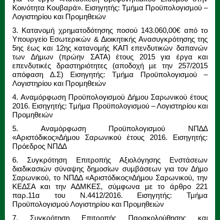
Κοινότητα Κουβαρά». Εισηγητής: Τµήµα Προϋπολογισµού –
Λογιστηρίου και Προµηθειών
3. Κατανοµή χρηµατοδότησης ποσού 143.060,00€ από το
Υπουργείο Εσωτερικών & ∆ιοικητικής Ανασυγκρότησης της
5ης έως και 12ης κατανοµής ΚΑΠ επενδυτικών δαπανών
των ∆ήµων (πρώην ΣΑΤΑ) έτους 2015 για έργα και
επενδυτικές δραστηριότητες (αποδοχή µε την 257/2015
απόφαση ∆.Σ) Εισηγητής: Τµήµα Προϋπολογισµού –
Λογιστηρίου και Προµηθειών
4. Αναµόρφωση Προϋπολογισµού ∆ήµου Σαρωνικού έτους
2016. Εισηγητής: Τµήµα Προϋπολογισµού – Λογιστηρίου και
Προµηθειών
5. Αναµόρφωση Προϋπολογισµού ΝΠ∆∆
«Αριστόδικος»∆ήµου Σαρωνικού έτους 2016. Εισηγητής:
Πρόεδρος ΝΠ∆∆
6. Συγκρότηση Επιτροπής Αξιολόγησης Ενστάσεων
διαδικασιών σύναψης δηµοσίων συµβάσεων για τον ∆ήµο
Σαρωνικού, το ΝΠ∆∆ «Αριστόδικος»∆ήµου Σαρωνικού, την
ΚΕ∆ΣΑ και την Α∆ΜΚΕΣ, σύµφωνα µε το άρθρο 221
παρ.11α του Ν.4412/2016. Εισηγητής: Τμήμα
Προϋπολογισμού Λογιστηρίου και Προμηθειών
7. Συγκρότηση Επιτροπής Παρακολούθησης και