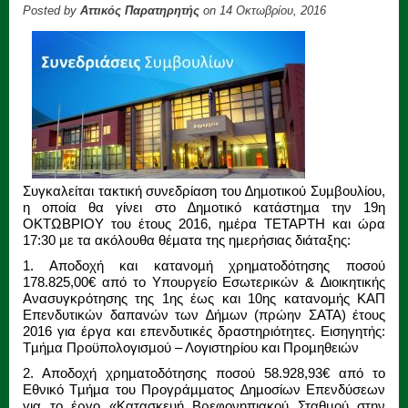
Posted by
Αττικός Παρατηρητής
on 14 Οκτωβρίου, 2016
Συγκαλείται τακτική συνεδρίαση του ∆ηµοτικού Συµβουλίου,
η οποία θα γίνει στο ∆ηµοτικό κατάστηµα την 19η
ΟΚΤΩΒΡΙΟΥ του έτους 2016, ηµέρα ΤΕΤΑΡΤΗ και ώρα
17:30 µε τα ακόλουθα θέµατα της ηµερήσιας διάταξης:
1. Αποδοχή και κατανοµή χρηµατοδότησης ποσού
178.825,00€ από το Υπουργείο Εσωτερικών & ∆ιοικητικής
Ανασυγκρότησης της 1ης έως και 10ης κατανοµής ΚΑΠ
Επενδυτικών δαπανών των ∆ήµων (πρώην ΣΑΤΑ) έτους
2016 για έργα και επενδυτικές δραστηριότητες. Εισηγητής:
Τµήµα Προϋπολογισµού – Λογιστηρίου και Προµηθειών
2. Αποδοχή χρηµατοδότησης ποσού 58.928,93€ από το
Εθνικό Τµήµα του Προγράµµατος ∆ηµοσίων Επενδύσεων
για το έργο «Κατασκευή Βρεφονηπιακού Σταθµού στην