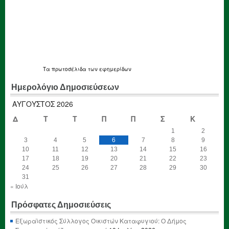
Τα
πρωτοσέλιδα
των εφημερίδων
Ημερολόγιο Δημοσιεύσεων
ΑΎΓΟΥΣΤΟΣ 2026
Δ
Τ
Τ
Π
Π
Σ
Κ
1
2
3
4
5
6
7
8
9
10
11
12
13
14
15
16
17
18
19
20
21
22
23
24
25
26
27
28
29
30
31
« Ιούλ
Πρόσφατες Δημοσιεύσεις
Εξωραϊστικός Σύλλογος Οικιστών Καταφυγιού: Ο Δήμος