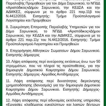
Παραλαβής Προµηθειών για τον ∆ήµο Σαρωνικού, το ΝΠ∆∆
«Αριστόδικος»∆ήµου Σαρωνικού, την ΚΕ∆ΣΑ και την
Α∆ΜΚΕΣ, σύµφωνα µε το άρθρο 221 παρ.11β του
Ν.4412/2016. Εισηγητής: Τµήµα Προϋπολογισµού
Λογιστηρίου και Προµηθειών
8. Συγκρότηση Επιτροπής Παραλαβής Υπηρεσιών για τον
∆ήµο Σαρωνικού, το ΝΠ∆∆ «Αριστόδικος»∆ήµου
Σαρωνικού, την ΚΕ∆ΣΑ και την Α∆ΜΚΕΣ, σύµφωνα µε το
άρθρο 221 παρ.11γ του Ν.4412/2016. Εισηγητής: Τµήµα
Προϋπολογισµού Λογιστηρίου και Προµηθειών
9. Επιχορήγηση Αθλητικών Σωµατείων ∆ήµου Σαρωνικού.
Εισηγητής: ∆ήµαρχος
10. Λήψη απόφασης περί ανεύρεσης εκτάσεως άνω των 50
στρεµµάτων, που να πληροί τις προϋποθέσεις, για την
δηµιουργία ∆ηµοτικού Κοιµητηρίου ∆ήµου Σαρωνικού.
Εισηγητής: ∆ήµαρχος- Αρµόδιος Αντιδήµαρχος
11. Λήψη απόφασης περί δυνατότητας διερεύνησης
χρηµατοδότησης (δανεισµός) για την δηµιουργία ∆ηµοτικού
Κοιµητηρίου ∆ήµου Σαρωνικού. Εισηγητής: ∆ήµαρχος-
Αρµόδιος Αντιδήµαρχος
12. Λήψη απόφασης περί αδυναµίας εκτέλεσης υπηρεσίας
«Εργασίες κλαδέµατος ευκαλύπτων και λοιπών δέντρων