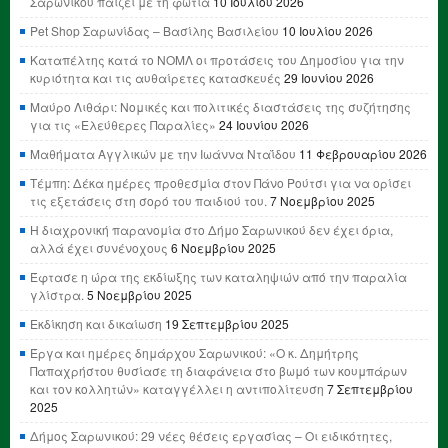
Σαρωνικού παίζει με τη φωτιά
10 Ιουλίου 2026
Pet Shop Σαρωνίδας – Βασίλης Βασιλείου
10 Ιουλίου 2026
Καταπέλτης κατά το ΝΟΜΛ οι προτάσεις του Δημοσίου για την
κυριότητα και τις αυθαίρετες κατασκευές
29 Ιουνίου 2026
Μαύρο Λιθάρι: Νομικές και πολιτικές διαστάσεις της συζήτησης
για τις «Ελεύθερες Παραλίες»
24 Ιουνίου 2026
Μαθήματα Αγγλικών με την Ιωάννα Νταΐδου
11 Φεβρουαρίου 2026
Τέμπη: Δέκα ημέρες προθεσμία στον Πάνο Ρούτσι για να ορίσει
τις εξετάσεις στη σορό του παιδιού του.
7 Νοεμβρίου 2025
Η διαχρονική παρανομία στο Δήμο Σαρωνικού δεν έχει όρια,
αλλά έχει συνένοχους
6 Νοεμβρίου 2025
Έφτασε η ώρα της εκδίωξης των καταληψιών από την παραλία
γλίστρα.
5 Νοεμβρίου 2025
Εκδίκηση και δικαίωση
19 Σεπτεμβρίου 2025
Έργα και ημέρες δημάρχου Σαρωνικού: «Ο κ. Δημήτρης
Παπαχρήστου θυσίασε τη διαφάνεια στο βωμό των κουμπάρων
και τον κολλητών» καταγγέλλει η αντιπολίτευση
7 Σεπτεμβρίου
2025
Δήμος Σαρωνικού: 29 νέες θέσεις εργασίας – Οι ειδικότητες,