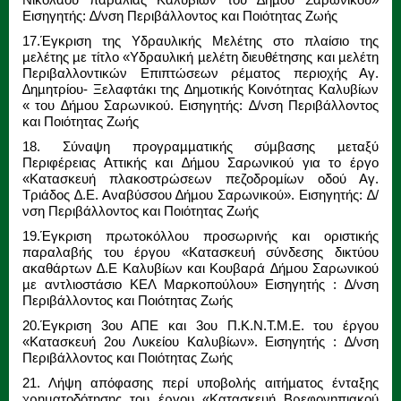
Εισηγητής: ∆/νση Περιβάλλοντος και Ποιότητας Ζωής
17.Έγκριση της Υδραυλικής Μελέτης στο πλαίσιο της
µελέτης µε τίτλο «Υδραυλική µελέτη διευθέτησης και µελέτη
Περιβαλλοντικών Επιπτώσεων ρέµατος περιοχής Αγ.
∆ηµητρίου- Ξελαφτάκι της ∆ηµοτικής Κοινότητας Καλυβίων
« του ∆ήµου Σαρωνικού. Εισηγητής: ∆/νση Περιβάλλοντος
και Ποιότητας Ζωής
18. Σύναψη προγραµµατικής σύµβασης µεταξύ
Περιφέρειας Αττικής και ∆ήµου Σαρωνικού για το έργο
«Κατασκευή πλακοστρώσεων πεζοδροµίων οδού Αγ.
Τριάδος ∆.Ε. Αναβύσσου ∆ήµου Σαρωνικού». Εισηγητής: ∆/
νση Περιβάλλοντος και Ποιότητας Ζωής
19.Έγκριση πρωτοκόλλου προσωρινής και οριστικής
παραλαβής του έργου «Κατασκευή σύνδεσης δικτύου
ακαθάρτων ∆.Ε Καλυβίων και Κουβαρά ∆ήµου Σαρωνικού
µε αντλιοστάσιο ΚΕΛ Μαρκοπούλου» Εισηγητής : ∆/νση
Περιβάλλοντος και Ποιότητας Ζωής
20.Έγκριση 3ου ΑΠΕ και 3ου Π.Κ.Ν.Τ.Μ.Ε. του έργου
«Κατασκευή 2ου Λυκείου Καλυβίων». Εισηγητής : ∆/νση
Περιβάλλοντος και Ποιότητας Ζωής
21. Λήψη απόφασης περί υποβολής αιτήµατος ένταξης
χρηµατοδότησης του έργου «Κατασκευή Βρεφονηπιακού