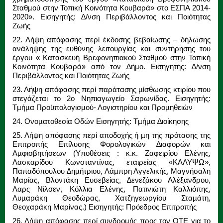
Σταθµού στην Τοπική Κοινότητα Κουβαρά» στο ΕΣΠΑ 2014-
2020». Εισηγητής: ∆/νση Περιβάλλοντος και Ποιότητας
Ζωής
22. Λήψη απόφασης περί έκδοσης βεβαίωσης – δήλωσης
ανάληψης της ευθύνης λειτουργίας και συντήρησης του
έργου « Κατασκευή Βρεφονηπιακού Σταθµού στην Τοπική
Κοινότητα Κουβαρά» από τον ∆ήµο. Εισηγητής: ∆/νση
Περιβάλλοντος και Ποιότητας Ζωής
23. Λήψη απόφασης περί παράτασης µίσθωσης κτιρίου που
στεγάζεται το 2ο Νηπιαγωγείο Σαρωνίδας. Εισηγητής:
Τµήµα Προϋπολογισµού- Λογιστηρίου και Προµηθειών
24. Ονοµατοθεσία Οδών Εισηγητής: Τµήµα ∆ιοίκησης
25. Λήψη απόφασης περί αποδοχής ή µη της πρότασης της
Επιτροπής Επίλυσης Φορολογικών ∆ιαφορών και
Αµφισβητήσεων (Υποθέσεις : κ.κ. Ζαφειρίου Ελένης,
Λασκαρίδου Κωνσταντίνας, εταιρείας «ΚΑΛΥΨΩ»,
Παπαδόπουλου ∆ηµήτριου, Λάµπρη Αγγελικής, Μαγνήσαλη
Μαρίας, Βλοντάκη Ευσεβείας, ∆ενεζάκου Αλέξανδρου,
Λαρς Νίλσεν, Κόλλια Ελένης, Πατινιώτη Καλλιόπης,
Λυµαράκη Θεοδώρας, Χατζηγεωργίου Σταµάτη,
Θεοχαράκη Μαρίνας.) Εισηγητής: Πρόεδρος Επιτροπής
26. Λήψη απόφασης περί συνδροµής προς τον ΟΤΕ για το