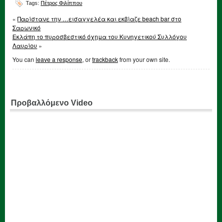
Tags:
Πέτρος Φιλίππου
«
Παρίστανε την …εισαγγελέα και εκβίαζε beach bar στο
Σαρωνικό
Εκλάπη το πυροσβεστικό όχημα του Κυνηγετικού Συλλόγου
Λαυρίου
»
You can
leave a response
, or
trackback
from your own site.
Προβαλλόμενο Video