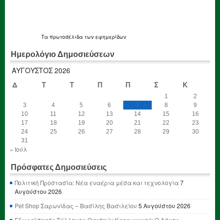
Τα
πρωτοσέλιδα
των εφημερίδων
Ημερολόγιο Δημοσιεύσεων
ΑΎΓΟΥΣΤΟΣ 2026
Δ
Τ
Τ
Π
Π
Σ
Κ
1
2
3
4
5
6
7
8
9
10
11
12
13
14
15
16
17
18
19
20
21
22
23
24
25
26
27
28
29
30
31
« Ιούλ
Πρόσφατες Δημοσιεύσεις
Πολιτική Προστασία: Νέα εναέρια μέσα και τεχνολογία
7
Αυγούστου 2026
Pet Shop Σαρωνίδας – Βασίλης Βασιλείου
5 Αυγούστου 2026
Εξωραϊστικός Σύλλογος Οικιστών Καταφυγιού: Ο Δήμος