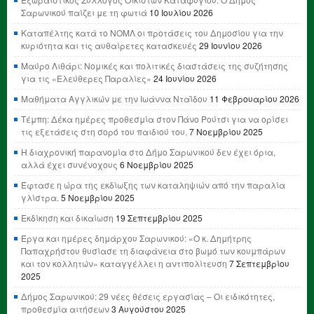
Σαρωνικού παίζει με τη φωτιά
10 Ιουλίου 2026
Καταπέλτης κατά το ΝΟΜΛ οι προτάσεις του Δημοσίου για την
κυριότητα και τις αυθαίρετες κατασκευές
29 Ιουνίου 2026
Μαύρο Λιθάρι: Νομικές και πολιτικές διαστάσεις της συζήτησης
για τις «Ελεύθερες Παραλίες»
24 Ιουνίου 2026
Μαθήματα Αγγλικών με την Ιωάννα Νταΐδου
11 Φεβρουαρίου 2026
Τέμπη: Δέκα ημέρες προθεσμία στον Πάνο Ρούτσι για να ορίσει
τις εξετάσεις στη σορό του παιδιού του.
7 Νοεμβρίου 2025
Η διαχρονική παρανομία στο Δήμο Σαρωνικού δεν έχει όρια,
αλλά έχει συνένοχους
6 Νοεμβρίου 2025
Έφτασε η ώρα της εκδίωξης των καταληψιών από την παραλία
γλίστρα.
5 Νοεμβρίου 2025
Εκδίκηση και δικαίωση
19 Σεπτεμβρίου 2025
Έργα και ημέρες δημάρχου Σαρωνικού: «Ο κ. Δημήτρης
Παπαχρήστου θυσίασε τη διαφάνεια στο βωμό των κουμπάρων
και τον κολλητών» καταγγέλλει η αντιπολίτευση
7 Σεπτεμβρίου
2025
Δήμος Σαρωνικού: 29 νέες θέσεις εργασίας – Οι ειδικότητες,
προθεσμία αιτήσεων
3 Αυγούστου 2025