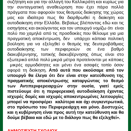
συζήτηση και για την αλλαγή του Καλλικράτη και κυρίως για
την συνταγματική αναθεώρηση που έχει πάρα πολλά
πράγματα που αφορούν τους θεσμούς διοίκησης της χώρας
μας και ιδιαίτερα πως θα διαρθρωθεί η διοίκηση και
αυτοδιοίκηση στην Ελλάδα. Βεβαίως βλέποντας εδώ και τις
εισηγήσεις και ακούγοντας και τον υπουργό νομίζω ότι είναι
πολύ πιο χαμηλά από τις προσδοκίες που θέλουμε για μια
πραγματική αποκέντρωση, δεν υπάρχει κάποια πολιτική
βούληση για να εξελιχθεί ο θεσμός της δευτεροβάθμιας
αυτοδιοίκησης των περιφερειών σε ένα βαθμό
διακυβέρνησης, τοπικής διακυβέρνησης όπως είναι στο
εξωτερικό απλά πολύ μικρά μέτρα προτείνονται με κάποιες
μικρές αρμοδιότητες και μένει ένα ασαφές τοπίο όσον
αφορά τη διοίκηση.
Από αυτά που ακούσαμε από τον
υπουργό θα έλεγα ότι δεν είναι στην κατεύθυνση της
πραγματικής αποκέντρωσης καταργώντας το θεσμό
των Αντιπεριφερειαρχών στην ουσία, γιατί εμείς
πιστεύουμε ότι η περιφερειακή αυτοδιοίκηση έχοντας
ισχυρές δομές και ισχυρές αποκεντρωμένες λειτουργίες
μπορεί να προσφέρει καλύτερα και όχι συγκεντρωτικά,
στο πρόσωπο του Περιφερειάρχη και μόνο. Δυστυχώς
και η κυβέρνηση είναι προς αυτή την κατεύθυνση και θα
δούμε βέβαια και εδώ με το διάλογο πως θα εξελιχθεί».
ΔΗΜΟΣΙΕΥΣΗ ΣΧΟΛΙΟΥ