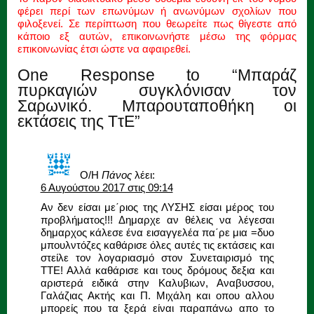
φέρει περί των επωνύμων ή ανωνύμων σχολίων που
φιλοξενεί. Σε περίπτωση που θεωρείτε πως θίγεστε από
κάποιο εξ αυτών, επικοινωνήστε μέσω της φόρμας
επικοινωνίας έτσι ώστε να αφαιρεθεί.
One Response to “Μπαράζ
πυρκαγιών συγκλόνισαν τον
Σαρωνικό. Μπαρουταποθήκη οι
εκτάσεις της ΤτΕ”
Ο/Η
Πάνος
λέει:
6 Αυγούστου 2017 στις 09:14
Αν δεν είσαι με΄ριος της ΛΥΣΗΣ είσαι μέρος του
προβλήματος!!! Δημαρχε αν θέλεις να λέγεσαι
δημαρχος κάλεσε ένα εισαγγελέα πα΄ρε μια =δυο
μπουλντόζες καθάρισε όλες αυτές τις εκτάσεις και
στείλε τον λογαριασμό στον Συνεταιρισμό της
ΤΤΕ! Αλλά καθάρισε και τους δρόμους δεξια και
αριστερά ειδικά στην Καλυβιων, Αναβυσσου,
Γαλάζιας Ακτής και Π. Μιχάλη και οπου αλλου
μπορείς που τα ξερά είναι παραπάνω απο το