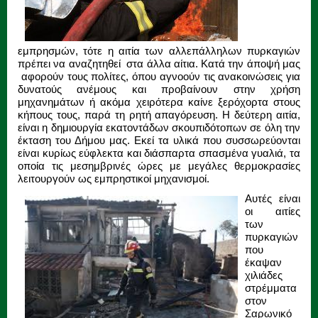
εμπρησμών, τότε η αιτία των αλλεπάλληλων πυρκαγιών
πρέπει να αναζητηθεί στα άλλα αίτια. Κατά την άποψή μας
αφορούν τους πολίτες, όπου αγνοούν τις ανακοινώσεις για
δυνατούς ανέμους και προβαίνουν στην χρήση
μηχανημάτων ή ακόμα χειρότερα καίνε ξερόχορτα στους
κήπους τους, παρά τη ρητή απαγόρευση. Η δεύτερη αιτία,
είναι η δημιουργία εκατοντάδων σκουπιδότοπων σε όλη την
έκταση του Δήμου μας. Εκεί τα υλικά που συσσωρεύονται
είναι κυρίως εύφλεκτα και διάσπαρτα σπασμένα γυαλιά, τα
οποία τις μεσημβρινές ώρες με μεγάλες θερμοκρασίες
λειτουργούν ως εμπρηστικοί μηχανισμοί.
Αυτές είναι
οι αιτίες
των
πυρκαγιών
που
έκαψαν
χιλιάδες
στρέμματα
στον
Σαρωνικό