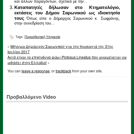
και άλλων παραγόντων, σχετικά με την...
Καταπατητές δήλωσαν στο Κτηματολόγιο,
εκτάσεις του Δήμου Σαρωνικού ως ιδιοκτησία
τους
Όπως είπε ο Δήμαρχος Σαρωνικού κ. Σωφρόνης,
στην συνεδρίαση του...
Tags:
Πυροσβεστική Υπηρεσία
«
Μήνυμα Δημάρχου Σαρωνικού για την πυρκαγιά της 31ης
Ιουλίου 2017
Αυτό είναι το επικίνδυνο ψάρι Plotosus Lineatus που αναμένεται να
φθάσει στην Ελλάδα!
»
You can
leave a response
, or
trackback
from your own site.
Προβαλλόμενο Video