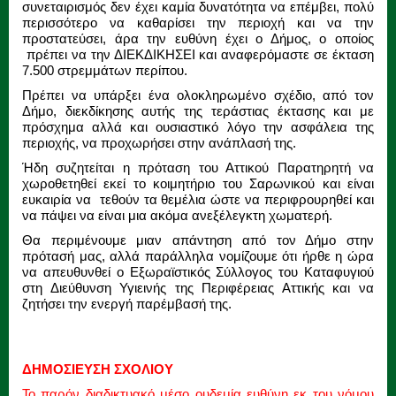
συνεταιρισμός δεν έχει καμία δυνατότητα να επέμβει, πολύ
περισσότερο να καθαρίσει την περιοχή και να την
προστατεύσει, άρα την ευθύνη έχει ο Δήμος, ο οποίος
πρέπει να την ΔΙΕΚΔΙΚΗΣΕΙ και αναφερόμαστε σε έκταση
7.500 στρεμμάτων περίπου.
Πρέπει να υπάρξει ένα ολοκληρωμένο σχέδιο, από τον
Δήμο, διεκδίκησης αυτής της τεράστιας έκτασης και με
πρόσχημα αλλά και ουσιαστικό λόγο την ασφάλεια της
περιοχής, να προχωρήσει στην ανάπλασή της.
Ήδη συζητείται η πρόταση του Αττικού Παρατηρητή να
χωροθετηθεί εκεί το κοιμητήριο του Σαρωνικού και είναι
ευκαιρία να τεθούν τα θεμέλια ώστε να περιφρουρηθεί και
να πάψει να είναι μια ακόμα ανεξέλεγκτη χωματερή.
Θα περιμένουμε μιαν απάντηση από τον Δήμο στην
πρότασή μας, αλλά παράλληλα νομίζουμε ότι ήρθε η ώρα
να απευθυνθεί ο Εξωραϊστικός Σύλλογος του Καταφυγιού
στη Διεύθυνση Υγιεινής της Περιφέρειας Αττικής και να
ζητήσει την ενεργή παρέμβασή της.
ΔΗΜΟΣΙΕΥΣΗ ΣΧΟΛΙΟΥ
Το παρόν διαδικτυακό μέσο ουδεμία ευθύνη εκ του νόμου