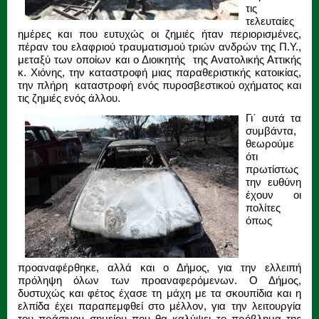
τις
τελευταίες
ημέρες και που ευτυχώς οι ζημιές ήταν περιορισμένες,
πέραν του ελαφριού τραυματισμού τριών ανδρών της Π.Υ.,
μεταξύ των οποίων και ο Διοικητής της Ανατολικής Αττικής
κ. Χιόνης, την καταστροφή μιας παραθεριστικής κατοικίας,
την πλήρη καταστροφή ενός πυροσβεστικού οχήματος και
τις ζημιές ενός άλλου.
Γι΄ αυτά τα
συμβάντα,
θεωρούμε
ότι
πρωτίστως
την ευθύνη
έχουν οι
πολίτες
όπως
προαναφέρθηκε, αλλά και ο Δήμος, για την ελλειπή
πρόληψη όλων των προαναφερόμενων. Ο Δήμος,
δυστυχώς και φέτος έχασε τη μάχη με τα σκουπίδια και η
ελπίδα έχει παραπεμφθεί στο μέλλον, για την λειτουργία
του πράσινου σημείου που θα καλύψει το πρόβλημα της