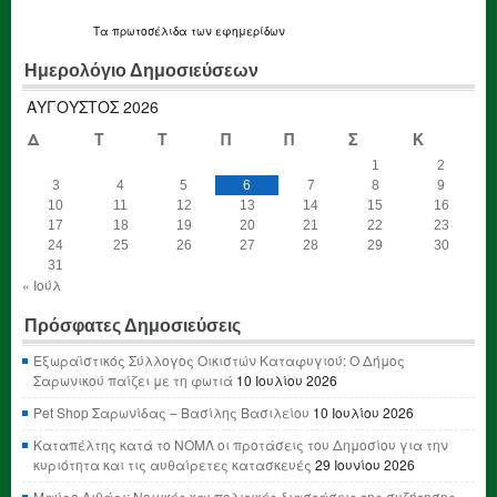
Τα
πρωτοσέλιδα
των εφημερίδων
Ημερολόγιο Δημοσιεύσεων
ΑΎΓΟΥΣΤΟΣ 2026
Δ
Τ
Τ
Π
Π
Σ
Κ
1
2
3
4
5
6
7
8
9
10
11
12
13
14
15
16
17
18
19
20
21
22
23
24
25
26
27
28
29
30
31
« Ιούλ
Πρόσφατες Δημοσιεύσεις
Εξωραϊστικός Σύλλογος Οικιστών Καταφυγιού: Ο Δήμος
Σαρωνικού παίζει με τη φωτιά
10 Ιουλίου 2026
Pet Shop Σαρωνίδας – Βασίλης Βασιλείου
10 Ιουλίου 2026
Καταπέλτης κατά το ΝΟΜΛ οι προτάσεις του Δημοσίου για την
κυριότητα και τις αυθαίρετες κατασκευές
29 Ιουνίου 2026
Μαύρο Λιθάρι: Νομικές και πολιτικές διαστάσεις της συζήτησης