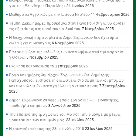
για τις «Ελεύθερες Παραλίες»
24 Ιουνίου 2026
Μαθήματα Αγγλικών με την Ιωάννα Νταΐδου
11 Φεβρουαρίου 2026
Τέμπη: Δέκα ημέρες προθεσμία στον Πάνο Ρούτσι για να ορίσει
τις εξετάσεις στη σορό του παιδιού του.
7 Νοεμβρίου 2025
Η διαχρονική παρανομία στο Δήμο Σαρωνικού δεν έχει όρια,
αλλά έχει συνένοχους
6 Νοεμβρίου 2025
Έφτασε η ώρα της εκδίωξης των καταληψιών από την παραλία
γλίστρα.
5 Νοεμβρίου 2025
Εκδίκηση και δικαίωση
19 Σεπτεμβρίου 2025
Έργα και ημέρες δημάρχου Σαρωνικού: «Ο κ. Δημήτρης
Παπαχρήστου θυσίασε τη διαφάνεια στο βωμό των κουμπάρων
και τον κολλητών» καταγγέλλει η αντιπολίτευση
7 Σεπτεμβρίου
2025
Δήμος Σαρωνικού: 29 νέες θέσεις εργασίας – Οι ειδικότητες,
προθεσμία αιτήσεων
3 Αυγούστου 2025
Την επέτειο της τραγωδίας του Ματιού, την τιμούμε με μέτρα
προστασίας των οικισμών μας;
23 Ιουλίου 2025
Η τραγική επέτειος της 23ης Ιουλίου 2018
23 Ιουλίου 2025