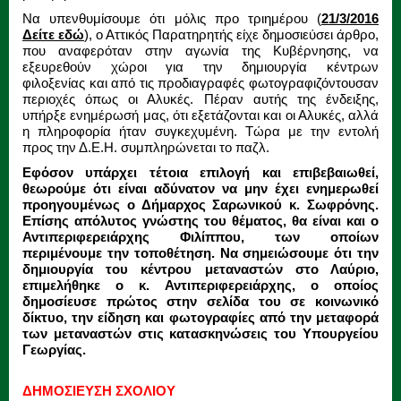
Να υπενθυμίσουμε ότι μόλις προ τριημέρου (
21/3/2016
Δείτε εδώ
), ο Αττικός Παρατηρητής είχε δημοσιεύσει άρθρο,
που αναφερόταν στην αγωνία της Κυβέρνησης, να
εξευρεθούν χώροι για την δημιουργία κέντρων
φιλοξενίας και από τις προδιαγραφές φωτογραφιζόντουσαν
περιοχές όπως οι Αλυκές. Πέραν αυτής της ένδειξης,
υπήρξε ενημέρωσή μας, ότι εξετάζονται και οι Αλυκές, αλλά
η πληροφορία ήταν συγκεχυμένη. Τώρα με την εντολή
προς την Δ.Ε.Η. συμπληρώνεται το παζλ.
Εφόσον υπάρχει τέτοια επιλογή και επιβεβαιωθεί,
θεωρούμε ότι είναι αδύνατον να μην έχει ενημερωθεί
προηγουμένως ο Δήμαρχος Σαρωνικού κ. Σωφρόνης.
Επίσης απόλυτος γνώστης του θέματος, θα είναι και ο
Αντιπεριφερειάρχης Φιλίππου, των οποίων
περιμένουμε την τοποθέτηση. Να σημειώσουμε ότι την
δημιουργία του κέντρου μεταναστών στο Λαύριο,
επιμελήθηκε ο κ. Αντιπεριφερειάρχης, ο οποίος
δημοσίευσε πρώτος στην σελίδα του σε κοινωνικό
δίκτυο, την είδηση και φωτογραφίες από την μεταφορά
των μεταναστών στις κατασκηνώσεις του Υπουργείου
Γεωργίας.
ΔΗΜΟΣΙΕΥΣΗ ΣΧΟΛΙΟΥ