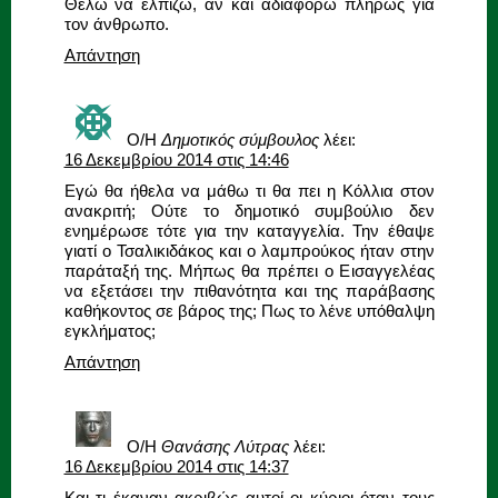
Θέλω να ελπίζω, αν και αδιαφορώ πλήρως για
τον άνθρωπο.
Απάντηση
Ο/Η
Δημοτικός σύμβουλος
λέει:
16 Δεκεμβρίου 2014 στις 14:46
Εγώ θα ήθελα να μάθω τι θα πει η Κόλλια στον
ανακριτή; Ούτε το δημοτικό συμβούλιο δεν
ενημέρωσε τότε για την καταγγελία. Την έθαψε
γιατί ο Τσαλικιδάκος και ο λαμπρούκος ήταν στην
παράταξή της. Μήπως θα πρέπει ο Εισαγγελέας
να εξετάσει την πιθανότητα και της παράβασης
καθήκοντος σε βάρος της; Πως το λένε υπόθαλψη
εγκλήματος;
Απάντηση
Ο/Η
Θανάσης Λύτρας
λέει:
16 Δεκεμβρίου 2014 στις 14:37
Και τι έκαναν ακριβώς αυτοί οι κύριοι όταν τους