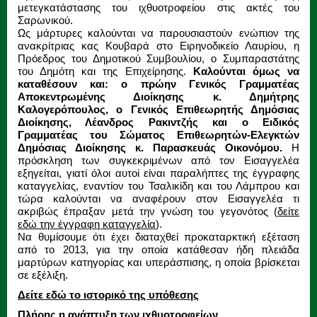
μετεγκατάστασης του ιχθυοτροφείου στις ακτές του
Σαρωνικού.
Ως μάρτυρες καλούνται να παρουσιαστούν ενώπιον της
ανακρίτριας κας Κουβαρά στο Ειρηνοδικείο Λαυρίου, η
Πρόεδρος του Δημοτικού Συμβουλίου, ο Συμπαραστάτης
του Δημότη και της Επιχείρησης.
Καλούνται όμως να
καταθέσουν και: ο πρώην Γενικός Γραμματέας
Αποκεντρωμένης Διοίκησης κ. Δημήτρης
Καλογερόπουλος, ο Γενικός Επιθεωρητής Δημόσιας
Διοίκησης, Λέανδρος Ρακιντζής και ο Ειδικός
Γραμματέας του Σώματος Επιθεωρητών-Ελεγκτών
Δημόσιας Διοίκησης κ. Παρασκευάς Οικονόμου.
Η
πρόσκληση των συγκεκριμένων από τον Εισαγγελέα
εξηγείται, γιατί όλοι αυτοί είναι παραλήπτες της έγγραφης
καταγγελίας, εναντίον του Τσαλικίδη και του Λάμπρου και
τώρα καλούνται να αναφέρουν στον Εισαγγελέα τι
ακριβώς έπραξαν μετά την γνώση του γεγονότος (
δείτε
εδώ την έγγραφη καταγγελία
).
Να θυμίσουμε ότι έχει διαταχθεί προκαταρκτική εξέταση
από το 2013, για την οποία κατάθεσαν ήδη πλειάδα
μαρτύρων κατηγορίας και υπεράσπισης, η οποία βρίσκεται
σε εξέλιξη.
Δείτε εδώ το ιστορικό της υπόθεσης
Πλήρης η ανάπτυξη των ιχθυοτροφείων