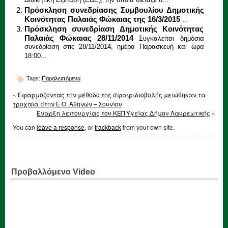
Διοικητική Εξέταση (ΕΔΕ), την οποία διέταξε ο...
Πρόσκληση συνεδρίασης Συμβουλίου Δημοτικής
Κοινότητας Παλαιάς Φώκαιας της 16/3/2015
...
Πρόσκληση συνεδρίαση Δημοτικής Κοινότητας
Παλαιάς Φώκαιας 28/11/2014
Συγκαλείται δημόσια
συνεδρίαση στις 28/11/2014, ημέρα Παρασκευή και ώρα
18:00...
Tags:
Παραλειπόμενα
«
Εφαρμόζοντας την μέθοδο της σφαιριδιοβολής μειώθηκαν τα
τροχαία στην Ε.Ο. Αθηνών – Σουνίου
Έναρξη λειτουργίας του ΚΕΠ Υγείας Δήμου Λαυρεωτικής
»
You can
leave a response
, or
trackback
from your own site.
Προβαλλόμενο Video