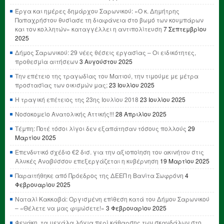
Έργα και ημέρες δημάρχου Σαρωνικού: «Ο κ. Δημήτρης
Παπαχρήστου θυσίασε τη διαφάνεια στο βωμό των κουμπάρων
και τον κολλητών» καταγγέλλει η αντιπολίτευση
7 Σεπτεμβρίου
2025
Δήμος Σαρωνικού: 29 νέες θέσεις εργασίας – Οι ειδικότητες,
προθεσμία αιτήσεων
3 Αυγούστου 2025
Την επέτειο της τραγωδίας του Ματιού, την τιμούμε με μέτρα
προστασίας των οικισμών μας;
23 Ιουλίου 2025
Η τραγική επέτειος της 23ης Ιουλίου 2018
23 Ιουλίου 2025
Νοσοκομείο Ανατολικής Αττικής!!!
28 Απριλίου 2025
Τέμπη: Ποτέ τόσοι λίγοι δεν εξαπάτησαν τόσους πολλούς
29
Μαρτίου 2025
Επενδυτικό σχέδιο €2 δισ. για την αξιοποίηση του ακινήτου στις
Αλυκές Αναβύσσου επεξεργάζεται η κυβέρνηση
19 Μαρτίου 2025
Παραιτήθηκε από Πρόεδρος της ΔΕΕΠ η Βανίτα Σωφρόνη
4
Φεβρουαρίου 2025
Ναταλί Κακκαβά: Οργισμένη επίθεση κατά του Δήμου Σαρωνικού
– «Θέλετε να μας φιμώσετε!»
3 Φεβρουαρίου 2025
Φενάκη, τα μεγάλα λόγια περί κάθαρσης των σκανδάλων στο