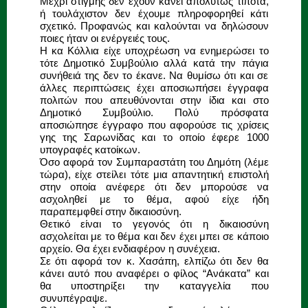
Μέχρι στιγμής δεν έχουν κάνει απολύτως τίποτα,
ή τουλάχιστον δεν έχουμε πληροφορηθεί κάτι
σχετικό. Προφανώς και καλούνται να δηλώσουν
ποιες ήταν οι ενέργειές τους.
Η κα Κόλλια είχε υποχρέωση να ενημερώσει το
τότε Δημοτικό Συμβούλιο αλλά κατά την πάγια
συνήθειά της δεν το έκανε. Να θυμίσω ότι και σε
άλλες περιπτώσεις έχει αποσιωπήσει έγγραφα
πολιτών που απευθύνονται στην ίδια και στο
Δημοτικό Συμβούλιο. Πολύ πρόσφατα
αποσιώπησε έγγραφο που αφορούσε τις χρίσεις
γης της Σαρωνίδας και το οποίο έφερε 1000
υπογραφές κατοίκων.
Όσο αφορά τον Συμπαραστάτη του Δημότη (λέμε
τώρα), είχε στείλει τότε μια απαντητική επιστολή
στην οποία ανέφερε ότι δεν μπορούσε να
ασχοληθεί με το θέμα, αφού είχε ήδη
παραπεμφθεί στην δικαιοσύνη.
Θετικό είναι το γεγονός ότι η δικαιοσύνη
ασχολείται με το θέμα και δεν έχει μπει σε κάποιο
αρχείο. Θα έχει ενδιαφέρον η συνέχεια.
Σε ότι αφορά τον κ. Χασάπη, ελπίζω ότι δεν θα
κάνει αυτό που αναφέρει ο φίλος “Ανάκατα” και
θα υποστηρίξει την καταγγελία που
συνυπέγραψε.