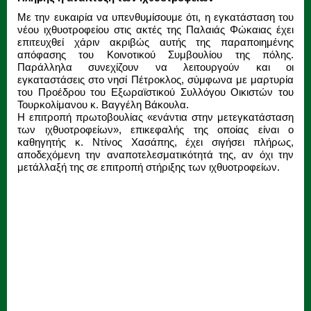
Με την ευκαιρία να υπενθυμίσουμε ότι, η εγκατάσταση του
νέου ιχθυοτροφείου στις ακτές της Παλαιάς Φώκαιας έχει
επιτευχθεί χάριν ακριβώς αυτής της παραποιημένης
απόφασης του Κοινοτικού Συμβουλίου της πόλης.
Παράλληλα συνεχίζουν να λειτουργούν και οι
εγκαταστάσεις στο νησί Πέτροκλος, σύμφωνα με μαρτυρία
του Προέδρου του Εξωραϊστικού Συλλόγου Οικιστών του
Τουρκολίμανου κ. Βαγγέλη Βάκουλα.
Η επιτροπή πρωτοβουλίας «ενάντια στην μετεγκατάσταση
των ιχθυοτροφείων», επικεφαλής της οποίας είναι ο
καθηγητής κ. Ντίνος Χασάπης, έχει σιγήσει πλήρως,
αποδεχόμενη την αναποτελεσματικότητά της, αν όχι την
μετάλλαξή της σε επιτροπή στήριξης των ιχθυοτροφείων.