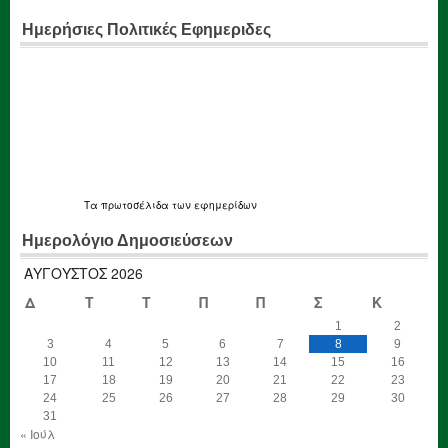
Ημερήσιες Πολιτικές Εφημεριδες
Τα
πρωτοσέλιδα
των εφημερίδων
Ημερολόγιο Δημοσιεύσεων
ΑΎΓΟΥΣΤΟΣ 2026
Δ
Τ
Τ
Π
Π
Σ
Κ
1
2
3
4
5
6
7
8
9
10
11
12
13
14
15
16
17
18
19
20
21
22
23
24
25
26
27
28
29
30
31
« Ιούλ