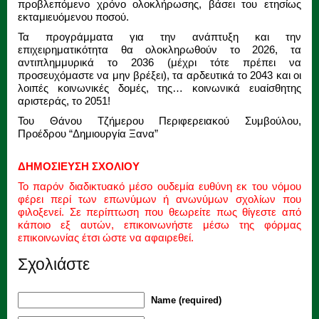
προβλεπόμενο χρόνο ολοκλήρωσης, βάσει του ετησίως
εκταμιευόμενου ποσού.
Τα προγράμματα για την ανάπτυξη και την
επιχειρηματικότητα θα ολοκληρωθούν το 2026, τα
αντιπλημμυρικά το 2036 (μέχρι τότε πρέπει να
προσευχόμαστε να μην βρέξει), τα αρδευτικά το 2043 και οι
λοιπές κοινωνικές δομές, της… κοινωνικά ευαίσθητης
αριστεράς, το 2051!
Του Θάνου Τζήμερου Περιφερειακού Συμβούλου,
Προέδρου “Δημιουργία Ξανα”
ΔΗΜΟΣΙΕΥΣΗ ΣΧΟΛΙΟΥ
Το παρόν διαδικτυακό μέσο ουδεμία ευθύνη εκ του νόμου
φέρει περί των επωνύμων ή ανωνύμων σχολίων που
φιλοξενεί. Σε περίπτωση που θεωρείτε πως θίγεστε από
κάποιο εξ αυτών, επικοινωνήστε μέσω της φόρμας
επικοινωνίας έτσι ώστε να αφαιρεθεί.
Σχολιάστε
Name (required)