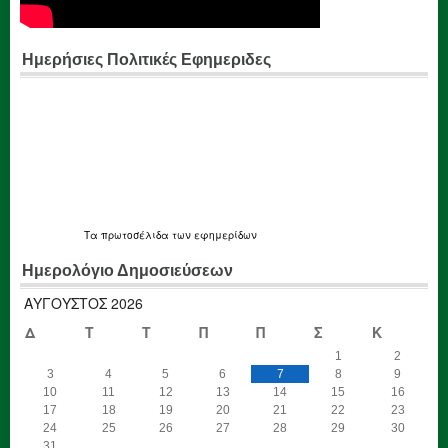
Ημερήσιες Πολιτικές Εφημεριδες
Τα
πρωτοσέλιδα
των εφημερίδων
Ημερολόγιο Δημοσιεύσεων
ΑΎΓΟΥΣΤΟΣ 2026
Δ
Τ
Τ
Π
Π
Σ
Κ
1
2
3
4
5
6
7
8
9
10
11
12
13
14
15
16
17
18
19
20
21
22
23
24
25
26
27
28
29
30
31