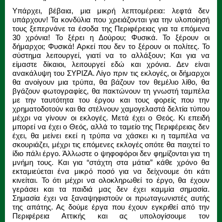
Υπάρχει, βέβαια, μια μικρή λεπτομέρεια: λεφτά δεν
υπάρχουν! Τα κονδύλια που χρειάζονται για την υλοποίησή
τους ξεπερνάνε τα έσοδα της Περιφέρειας για τα επόμενα
30 χρόνια! Το ξέρει η Δούρου; Φυσικά. Το ξέρουν οι
δήμαρχοι; Φυσικά! Αρκεί που δεν το ξέρουν οι πολίτες. Το
σύστημα λειτουργεί, γιατί να το αλλάξουν; Και για να
είμαστε δίκαιοι, λειτουργεί εδώ και χρόνια. Δεν είναι
ανακάλυψη του ΣΥΡΙΖΑ. Λίγο πριν τις εκλογές, οι δήμαρχοι
θα ανοίγουν μια τρύπα, θα βάζουν τον θεμέλιο λίθο, θα
βγάζουν φωτογραφίες, θα πακτώνουν τη γνωστή ταμπέλα
με την ταυτότητα του έργου και τους φορείς που την
χρηματοδοτούν και θα στέλνουν χαμογελαστά δελτία τύπου
μέχρι να γίνουν οι εκλογές. Μετά έχει ο Θεός. Κι επειδή
μπορεί να έχει ο Θεός, αλλά το ταμείο της Περιφέρειας δεν
έχει, θα μείνει εκεί η τρύπα να χάσκει κι η ταμπέλα να
σκουριάζει, μέχρι τις επόμενες εκλογές οπότε θα παιχτεί το
ίδιο πάλι έργο. Άλλωστε ο ψηφοφόροι δεν φημίζονται για τη
μνήμη τους. Και για “στάχτη στα μάτια” κάθε χρόνο θα
εκταμιεύεται ένα μικρό ποσό για να δείχνουμε ότι κάτι
κινείται. Το ότι μέχρι να ολοκληρωθεί το έργο, θα έχουν
γεράσει και τα παιδιά μας δεν έχει καμμία σημασία.
Σημασία έχει να ξαναψηφιστούν οι πρωταγωνιστές αυτής
της απάτης. Ας δούμε έργα που έχουν εγκριθεί από την
Περιφέρεια Αττικής και ας υπολογίσουμε τον