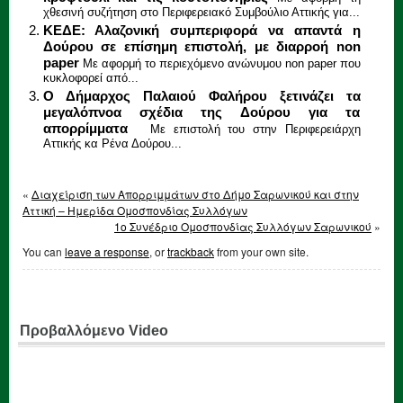
χθεσινή συζήτηση στο Περιφερειακό Συμβούλιο Αττικής για...
ΚΕΔΕ: Αλαζονική συμπεριφορά να απαντά η
Δούρου σε επίσημη επιστολή, με διαρροή non
paper
Με αφορμή το περιεχόμενο ανώνυμου non paper που
κυκλοφορεί από...
Ο Δήμαρχος Παλαιού Φαλήρου ξετινάζει τα
μεγαλόπνοα σχέδια της Δούρου για τα
απορρίμματα
Με επιστολή του στην Περιφερειάρχη
Αττικής κα Ρένα Δούρου...
«
Διαχείριση των Απορριμμάτων στο Δήμο Σαρωνικού και στην
Αττική – Ημερίδα Ομοσπονδίας Συλλόγων
1ο Συνέδριο Ομοσπονδίας Συλλόγων Σαρωνικού
»
You can
leave a response
, or
trackback
from your own site.
Προβαλλόμενο Video