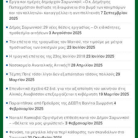
Έργα και ημέρες δημάρχου Σαρωνικού: «Ο κ. Δημήτρης
Παπαχρήστου θυσίασε τη διαφάνεια στο βωμό των κουμπάρων
και τον κολλητών» καταγγέλλει η αντιπολίτευση
7 Σεπτεμβρίου
2025
Δήμος Σαρωνικού: 29 νέες θέσεις εργασίας – Οι ειδικότητες,
προθεσμία αιτήσεων
3 Αυγούστου 2025
Την επέτειο της τραγωδίας του Ματιού, την τιμούμε με μέτρα
προστασίας των οικισμών μας;
23 Ιουλίου 2025
Η τραγική επέτειος της 23ης Ιουλίου 2018
23 Ιουλίου 2025
Νοσοκομείο Ανατολικής Αττικής!!!
28 Απριλίου 2025
Τέμπη: Ποτέ τόσοι λίγοι δεν εξαπάτησαν τόσους πολλούς
29
Μαρτίου 2025
Επενδυτικό σχέδιο €2 δισ. για την αξιοποίηση του ακινήτου στις
Αλυκές Αναβύσσου επεξεργάζεται η κυβέρνηση
19 Μαρτίου 2025
Παραιτήθηκε από Πρόεδρος της ΔΕΕΠ η Βανίτα Σωφρόνη
4
Φεβρουαρίου 2025
Ναταλί Κακκαβά: Οργισμένη επίθεση κατά του Δήμου Σαρωνικού
– «Θέλετε να μας φιμώσετε!»
3 Φεβρουαρίου 2025
Φενάκη, τα μεγάλα λόγια περί κάθαρσης των σκανδάλων στο
Σαρωνικό
20 Οκτωβρίου 2024