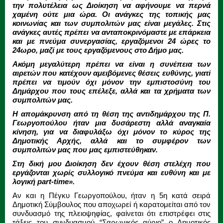
την πολυτέλεια ως Διοίκηση να αφήνουμε να περνά
χαμένη ούτε μια ώρα. Οι ανάγκες της τοπικής μας
κοινωνίας και των συμπολιτών μας είναι μεγάλες. Στις
ανάγκες αυτές πρέπει να ανταποκρινόμαστε με επάρκεια
και με πνεύμα συνεργασίας, εργαζόμενοι 24 ώρες το
24ωρο, μαζί με τους εργαζόμενους στο Δήμο μας.
Ακόμη μεγαλύτερη πρέπει να είναι η συνέπεια των
αιρετών που κατέχουν αμειβόμενες θέσεις ευθύνης, γιατί
πρέπει να τιμούν όχι μόνον την εμπιστοσύνη του
Δημάρχου που τους επέλεξε, αλλά και τα χρήματα των
συμπολιτών μας.
Η απομάκρυνση από τη θέση της αντιδημάρχου της Π.
Γεωργοπούλου ήταν μια δυσάρεστη αλλά αναγκαία
κίνηση, για να διαφυλάξω όχι μόνον το κύρος της
Δημοτικής Αρχής, αλλά και το συμφέρον των
συμπολιτών μας που μας εμπιστεύθηκαν.
Στη δική μου Διοίκηση δεν έχουν θέση στελέχη που
εργάζονται χωρίς συλλογικό πνεύμα και ευθύνη και με
λογική part-time».
Αν και η Πέγκυ Γεωργοπούλου, ήταν η 5η κατά σειρά
Δημοτική Σύμβουλος που αποχωρεί ή καρατομείται από τον
συνδυασμό της πλειοψηφίας, φαίνεται ότι επιστρέφει στις
τάξεις του συνδυασμού “Σαρωνικός αύριο” ο Δημοτικός