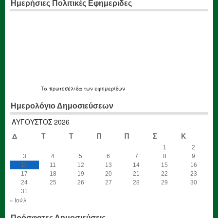
Ημερήσιες Πολιτικές Εφημεριδες
Τα
πρωτοσέλιδα
των εφημερίδων
Ημερολόγιο Δημοσιεύσεων
ΑΎΓΟΥΣΤΟΣ 2026
Δ
Τ
Τ
Π
Π
Σ
Κ
1
2
3
4
5
6
7
8
9
10
11
12
13
14
15
16
17
18
19
20
21
22
23
24
25
26
27
28
29
30
31
« Ιούλ
Πρόσφατες Δημοσιεύσεις