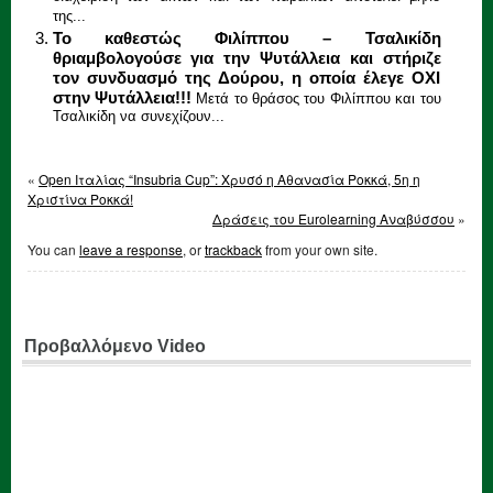
της...
Το καθεστώς Φιλίππου – Τσαλικίδη
θριαμβολογούσε για την Ψυτάλλεια και στήριζε
τον συνδυασμό της Δούρου, η οποία έλεγε ΟΧΙ
στην Ψυτάλλεια!!!
Μετά το θράσος του Φιλίππου και του
Τσαλικίδη να συνεχίζουν...
«
Open Ιταλίας “Insubria Cup”: Χρυσό η Αθανασία Ροκκά, 5η η
Χριστίνα Ροκκά!
Δράσεις του Eurolearning Αναβύσσου
»
You can
leave a response
, or
trackback
from your own site.
Προβαλλόμενο Video