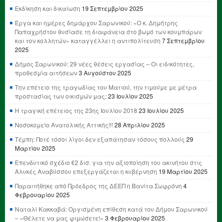
Εκδίκηση και δικαίωση
19 Σεπτεμβρίου 2025
Έργα και ημέρες δημάρχου Σαρωνικού: «Ο κ. Δημήτρης
Παπαχρήστου θυσίασε τη διαφάνεια στο βωμό των κουμπάρων
και τον κολλητών» καταγγέλλει η αντιπολίτευση
7 Σεπτεμβρίου
2025
Δήμος Σαρωνικού: 29 νέες θέσεις εργασίας – Οι ειδικότητες,
προθεσμία αιτήσεων
3 Αυγούστου 2025
Την επέτειο της τραγωδίας του Ματιού, την τιμούμε με μέτρα
προστασίας των οικισμών μας;
23 Ιουλίου 2025
Η τραγική επέτειος της 23ης Ιουλίου 2018
23 Ιουλίου 2025
Νοσοκομείο Ανατολικής Αττικής!!!
28 Απριλίου 2025
Τέμπη: Ποτέ τόσοι λίγοι δεν εξαπάτησαν τόσους πολλούς
29
Μαρτίου 2025
Επενδυτικό σχέδιο €2 δισ. για την αξιοποίηση του ακινήτου στις
Αλυκές Αναβύσσου επεξεργάζεται η κυβέρνηση
19 Μαρτίου 2025
Παραιτήθηκε από Πρόεδρος της ΔΕΕΠ η Βανίτα Σωφρόνη
4
Φεβρουαρίου 2025
Ναταλί Κακκαβά: Οργισμένη επίθεση κατά του Δήμου Σαρωνικού
– «Θέλετε να μας φιμώσετε!»
3 Φεβρουαρίου 2025