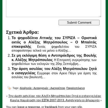
Σχετικά Άρθρα:
Το ψηφοδέλτιο Αττικής του ΣΥΡΙΖΑ – Οριστικά
εκτός ο Αλέξης Μητρόπουλος – Ο Μπαλτάς
επικεφαλής
Εκτός ψηφοδελτίου του ΣΥΡΙΖΑ
αποφασίστηκε τελικά να μείνει ο Αλέξης...
Σε μη εκλόγιμη θέση ο Αντιπρόεδρος της Βουλής
κ. Αλέξης Μητρόπουλος
Η Επιτροπή συγκρότησης των
ψηφοδελτίων των εκλογών της 20ης Σεπτέμβρη...
Την άρση ασυλίας του Αλέξη Μητρόπουλου ζητά
ο εισαγγελέας
Εγγραφο στον Αρειο Πάγο για άρση της
ασυλίας του βουλευτή...
Tags:
Αλαζονεία - Αυταρχισμός - Αμετροέπεια
,
Παραλειπόμενα
«
Την άρση ασυλίας του Αλέξη Μητρόπουλου ζητά ο εισαγγελέας
Καμία παράταση του ΕΣΠΑ 2007-2013. Ανησυχούν οι δήμαρχοι
»
You can
leave a response
, or
trackback
from your own site.