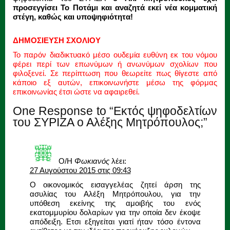
προσεγγίσει Το Ποτάμι και αναζητά εκεί νέα κομματική
στέγη, καθώς και υποψηφιότητα!
ΔΗΜΟΣΙΕΥΣΗ ΣΧΟΛΙΟΥ
Το παρόν διαδικτυακό μέσο ουδεμία ευθύνη εκ του νόμου
φέρει περί των επωνύμων ή ανωνύμων σχολίων που
φιλοξενεί. Σε περίπτωση που θεωρείτε πως θίγεστε από
κάποιο εξ αυτών, επικοινωνήστε μέσω της φόρμας
επικοινωνίας έτσι ώστε να αφαιρεθεί.
One Response to “Εκτός ψηφοδελτίων
του ΣΥΡΙΖΑ ο Αλέξης Μητρόπουλος;”
Ο/Η
Φωκιανός
λέει:
27 Αυγούστου 2015 στις 09:43
Ο οικονομικός εισαγγελέας ζητεί άρση της
ασυλίας του Αλέξη Μητρόπουλου, για την
υπόθεση εκείνης της αμοιβής του ενός
εκατομμυρίου δολαρίων για την οποία δεν έκοψε
απόδειξη. Ετσι εξηγείται γιατί ήταν τόσο έντονα