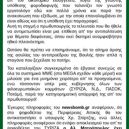
απ’ τον οικονομικό εισαγγελέα, λόγω της γνωστής
υπόθεσης φοροδιαφυγής που ταλανίζει τον γνωστό
εργατολόγο εδώ και πολλά χρόνια και παρά την
ανακοίνωση που εξέδωσε, με την οποία επαναλαμβάνει ότι
είναι αθώος και ότι η υπόθεση έχει παραγραφεί.
Αυτή τη στιγμή ο πρωθυπουργός το τελευταίο που θα ήθελε
να αντιμετωπίσει είναι μια επίθεση απ’ την αντιπολίτευση
για θέματα διαφάνειας, όπου εκεί διατηρεί αναμφισβήτητο
ηθικό πλεονέκτημα.
Ωστόσο θα πρέπει να επισημάνουμε, ότι το αίτημα άρσης
της ασυλίας του αντιπροέδρου της Βουλής ήταν απλά η
σταγόνα που ξεχείλισε το ποτήρι.
Του καταλογίζουν συγκεκριμένα ότι έβγαινε συνεχώς σε
όλα τα συστημικά ΜΜΕ (στο MEGA σχεδόν κάθε μέρα!) και
μιλούσε για ένα μνημόνιο χειρότερο απ’ τα προηγούμενα,
ενώ τάσσονταν υπέρ μιας κυβέρνησης όλων των
φιλοευρωπαϊκών κομμάτων (ΣΥΡΙΖΑ, Ν.Δ., ΠΑΣΟΚ,
Ποτάμι), παρά την κατηγορηματική απόρριψή της απ’ τον
πρωθυπουργό!
Έγκυρες πληροφορίες του
newsbomb.gr
αναφέρουν, ότι
στο ψηφοδέλτιο της Περιφέρειας Αττικής θα τον
αντικαταστήσει ο υπουργός Χρ. Σπίρτζης, ενώ άλλες
πληροφορίες αναφέρουν ότι ενόψει αποκλεισμού του απ’ τα
ψηφοδέλτια του ΣΥΡΙΖΑ
ο Αλ. Μητρόπουλος έχει