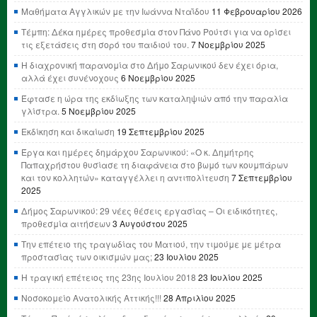
Μαθήματα Αγγλικών με την Ιωάννα Νταΐδου
11 Φεβρουαρίου 2026
Τέμπη: Δέκα ημέρες προθεσμία στον Πάνο Ρούτσι για να ορίσει
τις εξετάσεις στη σορό του παιδιού του.
7 Νοεμβρίου 2025
Η διαχρονική παρανομία στο Δήμο Σαρωνικού δεν έχει όρια,
αλλά έχει συνένοχους
6 Νοεμβρίου 2025
Έφτασε η ώρα της εκδίωξης των καταληψιών από την παραλία
γλίστρα.
5 Νοεμβρίου 2025
Εκδίκηση και δικαίωση
19 Σεπτεμβρίου 2025
Έργα και ημέρες δημάρχου Σαρωνικού: «Ο κ. Δημήτρης
Παπαχρήστου θυσίασε τη διαφάνεια στο βωμό των κουμπάρων
και τον κολλητών» καταγγέλλει η αντιπολίτευση
7 Σεπτεμβρίου
2025
Δήμος Σαρωνικού: 29 νέες θέσεις εργασίας – Οι ειδικότητες,
προθεσμία αιτήσεων
3 Αυγούστου 2025
Την επέτειο της τραγωδίας του Ματιού, την τιμούμε με μέτρα
προστασίας των οικισμών μας;
23 Ιουλίου 2025
Η τραγική επέτειος της 23ης Ιουλίου 2018
23 Ιουλίου 2025
Νοσοκομείο Ανατολικής Αττικής!!!
28 Απριλίου 2025