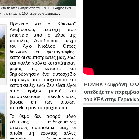
ετά τις απαλλοτριώσεις του 1971. Ο Δήμος έχει
οφή της έκτασης 150 περίπου στρεμμάτων.
Πρόκειται για τα “Κόκκινα”
Αναβύσσου, περιοχή που
εκτείνεται από το τέλος της
παραλίας Αναβύσσου, μέχρι
τον Άγιο Νικόλαο. Όπως
δείχνουν οι φωτογραφίες,
κάποιοι συμπατριώτες μας, εδώ
και πολλά χρόνια καταπάτησαν
μέρος της έκτασης και
δημιούργησαν ένα αυτοσχέδιο
κάμπινγκ, από τροχόσπιτα και
ΒΟΜΒΑ Σωφρόνη: Ο Φ
κατασκευές, ενώ δεν είναι λίγοι
αυτοί έριξαν μπετά και
υπέδειξε την παρέμβασ
κατασκεύασαν πλινθόκτιστες
του ΚΕΛ στην Γερακίν
βάσεις επί των οποίων
τοποθέτησαν τα τροχόσπιτα.
Το θέμα δεν αφορά μόνο
κάποιους, ενδεχομένως
φτωχούς συμπολίτες μας, οι
οποίοι μη έχοντας άλλες
διεξόδους, δημιούργησαν