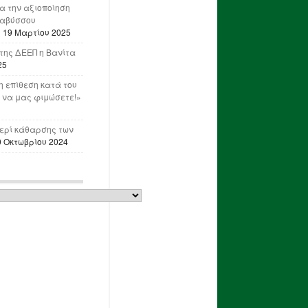
ια την αξιοποίηση
ναβύσσου
η
19 Μαρτίου 2025
της ΔΕΕΠ η Βανίτα
25
 επίθεση κατά του
 να μας φιμώσετε!»
ερί κάθαρσης των
0 Οκτωβρίου 2024