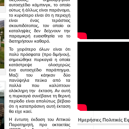
αυτοσχέδιο κάμπινγκ, το οποίο
ούτως ή άλλως είναι παράνομο,
το κυριότερο είναι ότι η περιοχή
είναι ένας τεράστιος
σκουπιδότοπος, τον οποίο οι
καταληψίες δεν δείχνουν την
παραμικρή ευαισθησία να το
διατηρήσουν καθαρό.
Το χειρότερο όλων είναι ότι
πολύ πρόσφατα (προ διμήνου),
σημειώθηκε πυρκαγιά η οποία
κατάστρεψε ολοσχερώς
ένα αυτοσχέδιο παράπηγμα.
Μαζί του κάηκαν δύο
πανύψηλα πεύκα από τα
πολλά που καλύπτουν
ολόκληρη την έκταση. Αν αυτή
η πυρκαγιά συνέβαινε τη θερινή
περίοδο είναι απολύτως βέβαιο
ότι η καταπράσινη αυτή έκταση
θα είχε καεί.
Η έντυπη έκδοση του Αττικού
Ημερήσιες Πολιτικές Ε
Παρατηρητή, προ οκταετίας