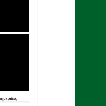
φημεριδες