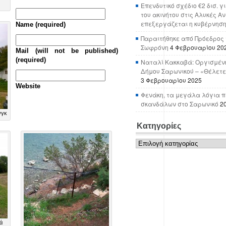
Επενδυτικό σχέδιο €2 δισ. γ
του ακινήτου στις Αλυκές Α
επεξεργάζεται η κυβέρνησ
Name (required)
Παραιτήθηκε από Πρόεδρος 
Σωφρόνη
4 Φεβρουαρίου 20
Mail (will not be published)
(required)
Ναταλί Κακκαβά: Οργισμένη
Δήμου Σαρωνικού – «Θέλετε
3 Φεβρουαρίου 2025
Website
Φενάκη, τα μεγάλα λόγια π
σκανδάλων στο Σαρωνικό
2
νγκ
Κατηγορίες
Κατηγορίες
ά