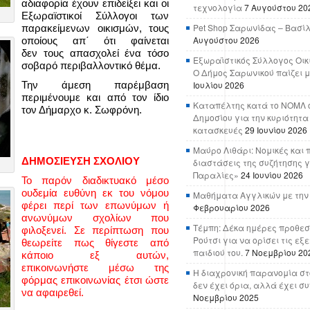
αδιαφορία έχουν επιδείξει και οι
τεχνολογία
7 Αυγούστου 20
Εξωραϊστικοί Σύλλογοι των
Pet Shop Σαρωνίδας – Βασί
παρακείμενων οικισμών, τους
Αυγούστου 2026
οποίους απ΄ ότι φαίνεται
δεν τους απασχολεί ένα τόσο
Εξωραϊστικός Σύλλογος Οικ
σοβαρό περιβαλλοντικό θέμα.
Ο Δήμος Σαρωνικού παίζει μ
Ιουλίου 2026
Την άμεση παρέμβαση
περιμένουμε και από τον ίδιο
Καταπέλτης κατά το ΝΟΜΛ ο
τον Δήμαρχο κ. Σωφρόνη.
Δημοσίου για την κυριότητα
κατασκευές
29 Ιουνίου 2026
Μαύρο Λιθάρι: Νομικές και 
ΔΗΜΟΣΙΕΥΣΗ ΣΧΟΛΙΟΥ
διαστάσεις της συζήτησης γ
Παραλίες»
24 Ιουνίου 2026
Το παρόν διαδικτυακό μέσο
ουδεμία ευθύνη εκ του νόμου
Μαθήματα Αγγλικών με την
φέρει περί των επωνύμων ή
Φεβρουαρίου 2026
ανωνύμων σχολίων που
Τέμπη: Δέκα ημέρες προθεσ
φιλοξενεί. Σε περίπτωση που
Ρούτσι για να ορίσει τις εξ
θεωρείτε πως θίγεστε από
παιδιού του.
7 Νοεμβρίου 20
κάποιο εξ αυτών,
επικοινωνήστε μέσω της
Η διαχρονική παρανομία στ
φόρμας επικοινωνίας έτσι ώστε
δεν έχει όρια, αλλά έχει σ
να αφαιρεθεί.
Νοεμβρίου 2025