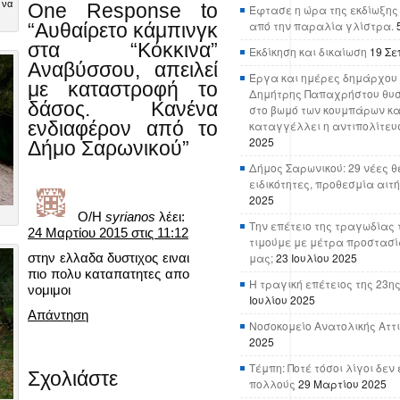
 να
One Response to
Έφτασε η ώρα της εκδίωξης
από την παραλία γλίστρα.
“Αυθαίρετο κάμπινγκ
στα “Κόκκινα”
Εκδίκηση και δικαίωση
19 Σε
Αναβύσσου, απειλεί
Έργα και ημέρες δημάρχου 
με καταστροφή το
Δημήτρης Παπαχρήστου θυσ
δάσος. Κανένα
στο βωμό των κουμπάρων κα
καταγγέλλει η αντιπολίτευ
ενδιαφέρον από το
2025
Δήμο Σαρωνικού”
Δήμος Σαρωνικού: 29 νέες θ
ειδικότητες, προθεσμία αιτ
2025
Ο/Η
syrianos
λέει:
Την επέτειο της τραγωδίας 
24 Μαρτίου 2015 στις 11:12
τιμούμε με μέτρα προστασί
στην ελλαδα δυστιχος ειναι
μας;
23 Ιουλίου 2025
πιο πολυ καταπατητες απο
Η τραγική επέτειος της 23ης
νομιμοι
Ιουλίου 2025
Απάντηση
Νοσοκομείο Ανατολικής Αττικ
2025
Τέμπη: Ποτέ τόσοι λίγοι δε
Σχολιάστε
πολλούς
29 Μαρτίου 2025