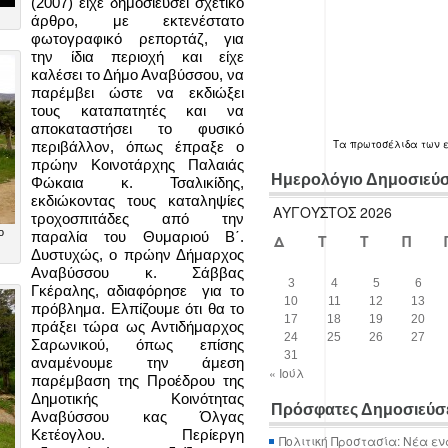
(2007) είχε δημοσιεύσει σχετικό
άρθρο, με εκτενέστατο
φωτογραφικό ρεπορτάζ, για
την ίδια περιοχή και είχε
καλέσει το Δήμο Αναβύσσου, να
παρέμβει ώστε να εκδιώξει
τους καταπατητές και να
αποκαταστήσει το φυσικό
Τα
πρωτοσέλιδα
των 
περιβάλλον, όπως έπραξε ο
πρώην Κοινοτάρχης Παλαιάς
Ημερολόγιο Δημοσιεύ
Φώκαια κ. Τσαλικίδης,
εκδιώκοντας τους καταληψίες
ΑΎΓΟΥΣΤΟΣ 2026
τροχοσπιτάδες από την
ο
παραλία του Θυμαριού Β΄.
Δ
Τ
Τ
Π
Δυστυχώς, ο πρώην Δήμαρχος
Αναβύσσου κ. Σάββας
3
4
5
6
Γκέραλης, αδιαφόρησε για το
10
11
12
13
πρόβλημα. Ελπίζουμε ότι θα το
17
18
19
20
πράξει τώρα ως Αντιδήμαρχος
24
25
26
27
Σαρωνικού, όπως επίσης
31
αναμένουμε την άμεση
« Ιούλ
παρέμβαση της Προέδρου της
Δημοτικής Κοινότητας
Πρόσφατες Δημοσιεύσ
Αναβύσσου κας Όλγας
Κετέογλου. Περίεργη
Πολιτική Προστασία: Νέα εν