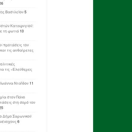
26
λης Βασιλείου
5
ιστών Καταφυγιού:
ε τη φωτιά
10
ι προτάσεις του
 και τις αυθαίρετες
πολιτικές
ια τις «Ελεύθερες
 Ιωάννα Νταΐδου
11
μία στον Πάνο
ετάσεις στη σορό του
25
ο Δήμο Σαρωνικού
υνένοχους
6