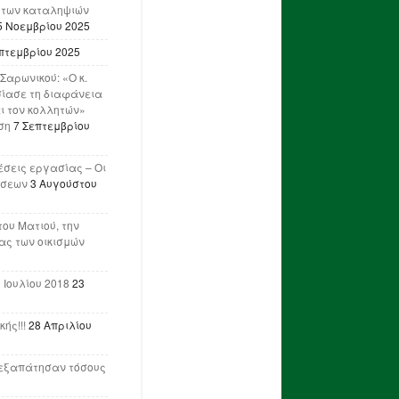
 των καταληψιών
5 Νοεμβρίου 2025
πτεμβρίου 2025
Σαρωνικού: «Ο κ.
ίασε τη διαφάνεια
ι τον κολλητών»
ση
7 Σεπτεμβρίου
έσεις εργασίας – Οι
ήσεων
3 Αυγούστου
του Ματιού, την
ας των οικισμών
 Ιουλίου 2018
23
ής!!!
28 Απριλίου
ν εξαπάτησαν τόσους