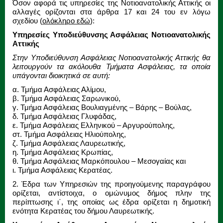
Όσον αφορά τις υπηρεσίες της Νοτιοανατολικής Αττικής οι
αλλαγές ορίζονται στα άρθρα 17 και 24 του εν λόγω
σχεδίου (
ολόκληρο εδώ
):
Υπηρεσίες Υποδιεύθυνσης Ασφάλειας Νοτιοανατολικής
Αττικής
Στην Υποδιεύθυνση Ασφάλειας Νοτιοανατολικής Αττικής θα
λειτουργούν τα ακόλουθα Τμήματα Ασφάλειας, τα οποία
υπάγονται διοικητικά σε αυτή:
α. Τμήμα Ασφάλειας Αλίμου,
β. Τμήμα Ασφάλειας Σαρωνικού,
γ. Τμήμα Ασφάλειας Βουλιαγμένης – Βάρης – Βούλας,
δ. Τμήμα Ασφάλειας Γλυφάδας,
ε. Τμήμα Ασφάλειας Ελληνικού – Αργυρούπολης,
στ. Τμήμα Ασφάλειας Ηλιούπολης,
ζ. Τμήμα Ασφάλειας Λαυρεωτικής,
η. Τμήμα Ασφάλειας Κρωπίας,
θ. Τμήμα Ασφάλειας Μαρκόπουλου – Μεσογαίας και
ι. Τμήμα Ασφάλειας Κερατέας.
2. Έδρα των Υπηρεσιών της προηγούμενης παραγράφου
ορίζεται, αντίστοιχα, ο ομώνυμος δήμος πλην της
περίπτωσης ι΄, της οποίας ως έδρα ορίζεται η δημοτική
ενότητα Κερατέας του δήμου Λαυρεωτικής.