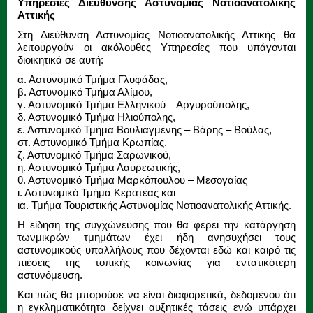
Υπηρεσίες Διεύθυνσης Αστυνομίας Νοτιοανατολικής
Αττικής
Στη Διεύθυνση Αστυνομίας Νοτιοανατολικής Αττικής θα
λειτουργούν οι ακόλουθες Υπηρεσίες που υπάγονται
διοικητικά σε αυτή:
α. Αστυνομικό Τμήμα Γλυφάδας,
β. Αστυνομικό Τμήμα Αλίμου,
γ. Αστυνομικό Τμήμα Ελληνικού – Αργυρούπολης,
δ. Αστυνομικό Τμήμα Ηλιούπολης,
ε. Αστυνομικό Τμήμα Βουλιαγμένης – Βάρης – Βούλας,
στ. Αστυνομικό Τμήμα Κρωπίας,
ζ. Αστυνομικό Τμήμα Σαρωνικού,
η. Αστυνομικό Τμήμα Λαυρεωτικής,
θ. Αστυνομικό Τμήμα Μαρκόπουλου – Μεσογαίας
ι. Αστυνομικό Τμήμα Κερατέας και
ια. Τμήμα Τουριστικής Αστυνομίας Νοτιοανατολικής Αττικής.
Η είδηση της συγχώνευσης που θα φέρει την κατάργηση
τωνμικρών τμημάτων έχει ήδη ανησυχήσει τους
αστυνομικούς υπαλλήλους που δέχονται εδώ και καιρό τις
πιέσεις της τοπικής κοινωνίας για εντατικότερη
αστυνόμευση.
Και πώς θα μπορούσε να είναι διαφορετικά, δεδομένου ότι
η εγκληματικότητα δείχνει αυξητικές τάσεις ενώ υπάρχει