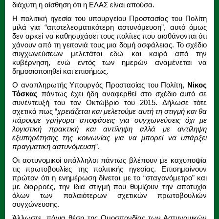
διάχυτη η αίσθηση ότι η ΕΛΑΣ είναι απούσα.
Η πολιτική ηγεσία του υπουργείου Προστασίας του Πολίτη
μιλά για “αποτελεσματικότερη αστυνόμευση”, αυτό όμως
δεν αρκεί να καθησυχάσει τους πολίτες που αισθάνονται ότι
χάνουν από τη γειτονιά τους μια δομή ασφάλειας. Το σχέδιο
συγχωνεύσεων μελετάται εδώ και καιρό από την
κυβέρνηση, ενώ εντός των ημερών αναμένεται να
δημοσιοποιηθεί και επισήμως.
Ο αναπληρωτής Υπουργός Προστασίας του Πολίτη,
Νίκος
Τόσκας
πάντως έχει ήδη αναφερθεί στο σχέδιο αυτό σε
συνέντευξή του τον Οκτώβριο του 2015. Δήλωσε τότε
σχετικά πως “
χρειάζεται και μελετούμε αυτή τη στιγμή και θα
πάρουμε γρήγορα αποφάσεις για συγχωνεύσεις όχι με
λογιστική πρακτική και αντίληψη αλλά με αντίληψη
εξυπηρέτησης της κοινωνίας για να μπορεί να υπάρξει
πραγματική αστυνόμευση
”.
Οι αστυνομικοί υπάλληλοι πάντως βλέπουν με καχυποψία
τις πρωτοβουλίες της πολιτικής ηγεσίας. Επισημαίνουν
πρώτον ότι η ενημέρωση δίνεται με το “σταγονόμετρο” και
με διαρροές, την ίδια στιγμή που θυμίζουν την αποτυχία
όλων των παλαιότερων σχετικών πρωτοβουλιών
συγχώνευσης.
Άλλωστε, πάγια θέση της Ομοσπονδίας των Αστυνομικών