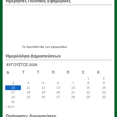
Ημερήσιες Πολιτικές Εφημεριδες
Τα
πρωτοσέλιδα
των εφημερίδων
Ημερολόγιο Δημοσιεύσεων
ΑΎΓΟΥΣΤΟΣ 2026
Δ
Τ
Τ
Π
Π
Σ
Κ
1
2
3
4
5
6
7
8
9
10
11
12
13
14
15
16
17
18
19
20
21
22
23
24
25
26
27
28
29
30
31
« Ιούλ
Πρόσφατες Δημοσιεύσεις