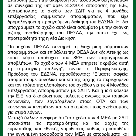
σε συνέχεια της υπ’ αριθ. 312/2014 απόφασης της Ε.Ε.,
ανατρέποντας το σχέδιο των ΣΔΙΤ για τις 4 μονάδες
επεξεργασίας σύμμεικτων απορριμμάτων, που είχε
δρομολογήσει η προηγούμενη διοίκηση του ΕΔΣΝΑ. Η ίδια
υπογράμμισε το σχέδιο αυτό είναι ασύμβατο με την ανάγκη
ριζικής αναθεώρησης του ΠΕΣΔΑ, την οποία έχει ως
προτεραιότητά της η νέα Διοίκηση.
“Το ισχύον ΠΕΣΔΑ συντηρεί τη διαχείριση σύμμεικτων
απορριμμάτων και επιβάλλει την ΟΕΔΑ Δυτικής Αττικής ως
εσαεί κύριο υποδοχέα του 85% των παραγομένων
αποβλήτων. Το σχέδιο των 4 ΜΕΑ υπηρετεί ακριβώς αυτή
τη στρατηγική επιλογή”, τόνισε η Περιφερειάρχης,
Πρόεδρος του ΕΔΣΝΑ, προσθέτοντας: “Είμαστε σαφείς:
απορρίπτουμε συνολικά και επί της αρχής το περιεχόμενο
και τον τρόπο της υλοποίησης του σχεδίου για τις 4 Μονάδες
Επεξεργασίας Απορριμμάτων με ΣΔΙΤ”. Και η ίδια κάλεσε
την Ε.Ε. να δικαιώσει τους πολυετείς αγώνες των τοπικών
κοινωνιών, των εργαζομένων στους ΟΤΑ και των
κοινωνικών κινημάτων και να ακυρώσει τους σχεδιασμούς
για σειρά λόγων.
Μεταξύ άλλων ανέφερε ότι “το σχέδιο των 4 ΜΕΑ με ΣΔΙΤ
υποσκάπτει τις προτεραιότητες και τις αρχές της
ευρωπαϊκής και εθνικής νομοθεσίας καθώς προϋποθέτει
την εγγυημένη τροφοδοσία των ΜΕΑ με απορρίμματα και