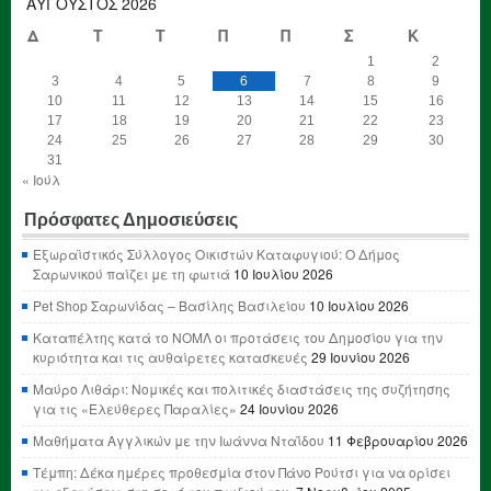
ΑΎΓΟΥΣΤΟΣ 2026
Δ
Τ
Τ
Π
Π
Σ
Κ
1
2
3
4
5
6
7
8
9
10
11
12
13
14
15
16
17
18
19
20
21
22
23
24
25
26
27
28
29
30
31
« Ιούλ
Πρόσφατες Δημοσιεύσεις
Εξωραϊστικός Σύλλογος Οικιστών Καταφυγιού: Ο Δήμος
Σαρωνικού παίζει με τη φωτιά
10 Ιουλίου 2026
Pet Shop Σαρωνίδας – Βασίλης Βασιλείου
10 Ιουλίου 2026
Καταπέλτης κατά το ΝΟΜΛ οι προτάσεις του Δημοσίου για την
κυριότητα και τις αυθαίρετες κατασκευές
29 Ιουνίου 2026
Μαύρο Λιθάρι: Νομικές και πολιτικές διαστάσεις της συζήτησης
για τις «Ελεύθερες Παραλίες»
24 Ιουνίου 2026
Μαθήματα Αγγλικών με την Ιωάννα Νταΐδου
11 Φεβρουαρίου 2026
Τέμπη: Δέκα ημέρες προθεσμία στον Πάνο Ρούτσι για να ορίσει