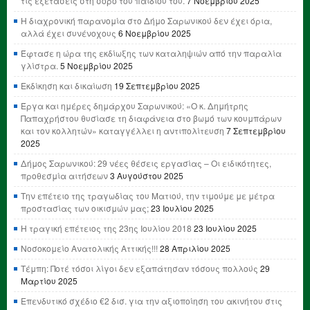
τις εξετάσεις στη σορό του παιδιού του.
7 Νοεμβρίου 2025
Η διαχρονική παρανομία στο Δήμο Σαρωνικού δεν έχει όρια,
αλλά έχει συνένοχους
6 Νοεμβρίου 2025
Έφτασε η ώρα της εκδίωξης των καταληψιών από την παραλία
γλίστρα.
5 Νοεμβρίου 2025
Εκδίκηση και δικαίωση
19 Σεπτεμβρίου 2025
Έργα και ημέρες δημάρχου Σαρωνικού: «Ο κ. Δημήτρης
Παπαχρήστου θυσίασε τη διαφάνεια στο βωμό των κουμπάρων
και τον κολλητών» καταγγέλλει η αντιπολίτευση
7 Σεπτεμβρίου
2025
Δήμος Σαρωνικού: 29 νέες θέσεις εργασίας – Οι ειδικότητες,
προθεσμία αιτήσεων
3 Αυγούστου 2025
Την επέτειο της τραγωδίας του Ματιού, την τιμούμε με μέτρα
προστασίας των οικισμών μας;
23 Ιουλίου 2025
Η τραγική επέτειος της 23ης Ιουλίου 2018
23 Ιουλίου 2025
Νοσοκομείο Ανατολικής Αττικής!!!
28 Απριλίου 2025
Τέμπη: Ποτέ τόσοι λίγοι δεν εξαπάτησαν τόσους πολλούς
29
Μαρτίου 2025
Επενδυτικό σχέδιο €2 δισ. για την αξιοποίηση του ακινήτου στις