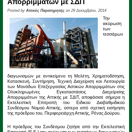
Απορριμμάτων με ΣΔΙΤ
Posted by
Αττικός Παρατηρητής
on 29 Δεκεμβρίου, 2014
Την
ακύρωση
των
τεσσάρων
διαγωνισμών με αντικείμενο τη Μελέτη, Χρηματοδότηση,
Κατασκευή, Συντήρηση, Τεχνική Διαχείριση και Λειτουργία
των Μονάδων Επεξεργασίας Αστικών Απορριμμάτων στις
Ολοκληρωμένες Εγκαταστάσεις Διαχείρισης
Απορριμμάτων της Αττικής με ΣΔΙΤ, αποφάσισε σήμερα η
Εκτελεστική Επιτροπή του Ειδικού Διαβαθμιδικού
Συνδέσμου Νομού Αττικής, ύστερα από σχετική εισήγηση
της πρόεδρου του, Περιφερειάρχη Αττικής, Ρένας Δούρου.
Η πρόεδρος του Συνδέσμου ζητήσε από την Εκτελεστική
Επιτροπή (Ε.Ε.) την ακύρωση των τεσσάρων διαγωνισμών