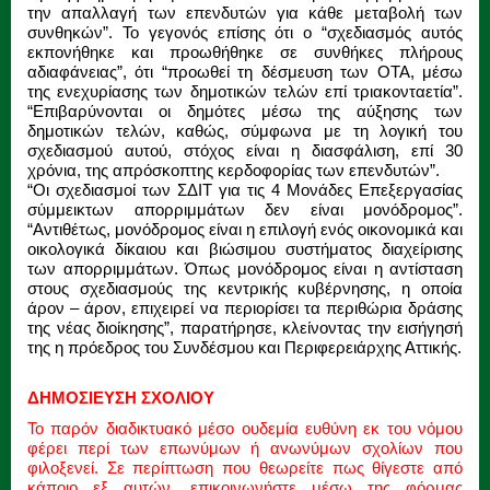
την απαλλαγή των επενδυτών για κάθε μεταβολή των
συνθηκών”. Το γεγονός επίσης ότι ο “σχεδιασμός αυτός
εκπονήθηκε και προωθήθηκε σε συνθήκες πλήρους
αδιαφάνειας”, ότι “προωθεί τη δέσμευση των ΟΤΑ, μέσω
της ενεχυρίασης των δημοτικών τελών επί τριακονταετία”.
“Επιβαρύνονται οι δημότες μέσω της αύξησης των
δημοτικών τελών, καθώς, σύμφωνα με τη λογική του
σχεδιασμού αυτού, στόχος είναι η διασφάλιση, επί 30
χρόνια, της απρόσκοπτης κερδοφορίας των επενδυτών”.
“Οι σχεδιασμοί των ΣΔΙΤ για τις 4 Μονάδες Επεξεργασίας
σύμμεικτων απορριμμάτων δεν είναι μονόδρομος”.
“Αντιθέτως, μονόδρομος είναι η επιλογή ενός οικονομικά και
οικολογικά δίκαιου και βιώσιμου συστήματος διαχείρισης
των απορριμμάτων. Όπως μονόδρομος είναι η αντίσταση
στους σχεδιασμούς της κεντρικής κυβέρνησης, η οποία
άρον – άρον, επιχειρεί να περιορίσει τα περιθώρια δράσης
της νέας διοίκησης”, παρατήρησε, κλείνοντας την εισήγησή
της η πρόεδρος του Συνδέσμου και Περιφερειάρχης Αττικής.
ΔΗΜΟΣΙΕΥΣΗ ΣΧΟΛΙΟΥ
Το παρόν διαδικτυακό μέσο ουδεμία ευθύνη εκ του νόμου
φέρει περί των επωνύμων ή ανωνύμων σχολίων που
φιλοξενεί. Σε περίπτωση που θεωρείτε πως θίγεστε από
κάποιο εξ αυτών, επικοινωνήστε μέσω της φόρμας