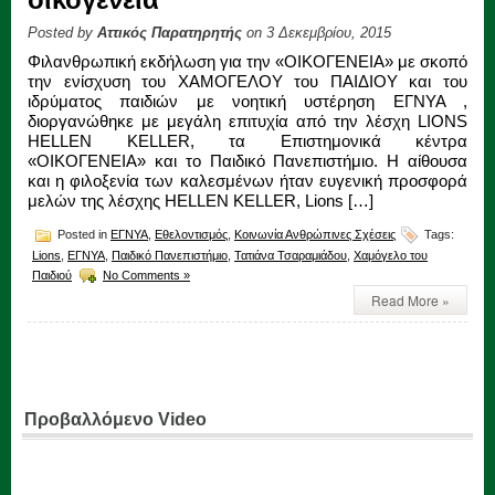
Posted by
Αττικός Παρατηρητής
on 3 Δεκεμβρίου, 2015
Φιλανθρωπική εκδήλωση για την «ΟΙΚΟΓΕΝΕΙΑ» με σκοπό
την ενίσχυση του ΧΑΜΟΓΕΛΟΥ του ΠΑΙΔΙΟΥ και του
ιδρύματος παιδιών με νοητική υστέρηση ΕΓΝΥΑ ,
διοργανώθηκε με μεγάλη επιτυχία από την λέσχη LIONS
HELLEN KELLER, τα Επιστημονικά κέντρα
«ΟΙΚΟΓΕΝΕΙΑ» και το Παιδικό Πανεπιστήμιο. Η αίθουσα
και η φιλοξενία των καλεσμένων ήταν ευγενική προσφορά
μελών της λέσχης HELLEN KELLER, Lions […]
Posted in
ΕΓΝΥΑ
,
Εθελοντισμός
,
Κοινωνία Ανθρώπινες Σχέσεις
Tags:
Lions
,
ΕΓΝΥΑ
,
Παιδικό Πανεπιστήμιο
,
Τατιάνα Τσαραμιάδου
,
Χαμόγελο του
Παιδιού
No Comments »
Read More »
Προβαλλόμενο Video