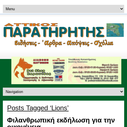
Posts Tagged ‘Lions’
Φιλανθρωπική εκδήλωση για την
οικογένεια