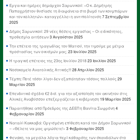
Έργα και ημέρες δημάρχου Σαρωνικού: «Ο κ. Δημήτρης
Παπαχρήστου θυσίασε τη διαφάνεια στο βωμό των κουμπάρων
και τον κολλητών» καταγγέλλει η αντιπολίτευση
7 Σεπτεμβρίου
2025
Δήμος Σαρωνικού: 29 νέες θέσεις εργασίας – Οι ειδικότητες,
προθεσμία αιτήσεων
3 Αυγούστου 2025
Την επέτειο της τραγωδίας του Ματιού, την τιμούμε με μέτρα
προστασίας των οικισμών μας;
23 Ιουλίου 2025
Η τραγική επέτειος της 23ης Ιουλίου 2018
23 Ιουλίου 2025
Νοσοκομείο Ανατολικής Αττικής!!!
28 Απριλίου 2025
Τέμπη: Ποτέ τόσοι λίγοι δεν εξαπάτησαν τόσους πολλούς
29
Μαρτίου 2025
Επενδυτικό σχέδιο €2 δισ. για την αξιοποίηση του ακινήτου στις
Αλυκές Αναβύσσου επεξεργάζεται η κυβέρνηση
19 Μαρτίου 2025
Παραιτήθηκε από Πρόεδρος της ΔΕΕΠ η Βανίτα Σωφρόνη
4
Φεβρουαρίου 2025
Ναταλί Κακκαβά: Οργισμένη επίθεση κατά του Δήμου Σαρωνικού
– «Θέλετε να μας φιμώσετε!»
3 Φεβρουαρίου 2025
Φενάκη, τα μεγάλα λόγια περί κάθαρσης των σκανδάλων στο