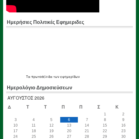
Ημερήσιες Πολιτικές Εφημεριδες
Τα
πρωτοσέλιδα
των εφημερίδων
Ημερολόγιο Δημοσιεύσεων
ΑΎΓΟΥΣΤΟΣ 2026
Δ
Τ
Τ
Π
Π
Σ
Κ
1
2
3
4
5
6
7
8
9
10
11
12
13
14
15
16
17
18
19
20
21
22
23
24
25
26
27
28
29
30