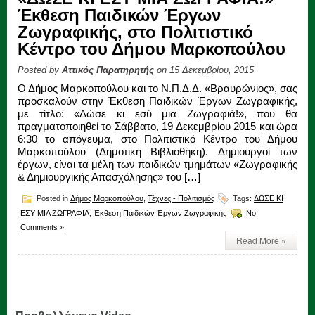
Έκθεση Παιδικών Έργων
Ζωγραφικής, στο Πολιτιστικό
Κέντρο του Δήμου Μαρκοπούλου
Posted by
Αττικός Παρατηρητής
on 15 Δεκεμβρίου, 2015
Ο Δήμος Μαρκοπούλου και το Ν.Π.Δ.Δ. «Βραυρώνιος», σας
προσκαλούν στην Έκθεση Παιδικών Έργων Ζωγραφικής,
με τίτλο: «Δώσε κι εσύ μια Ζωγραφιά!», που θα
πραγματοποιηθεί το Σάββατο, 19 Δεκεμβρίου 2015 και ώρα
6:30 το απόγευμα, στο Πολιτιστικό Κέντρο του Δήμου
Μαρκοπούλου (Δημοτική Βιβλιοθήκη). Δημιουργοί των
έργων, είναι τα μέλη των παιδικών τμημάτων «Ζωγραφικής
& Δημιουργικής Απασχόλησης» του […]
Posted in
Δήμος Μαρκοπούλου
,
Τέχνες - Πολιτισμός
Tags:
ΔΩΣΕ ΚΙ
ΕΣΥ ΜΙΑ ΖΩΓΡΑΦΙΑ
,
Έκθεση Παιδικών Έργων Ζωγραφικής
No
Comments »
Read More »