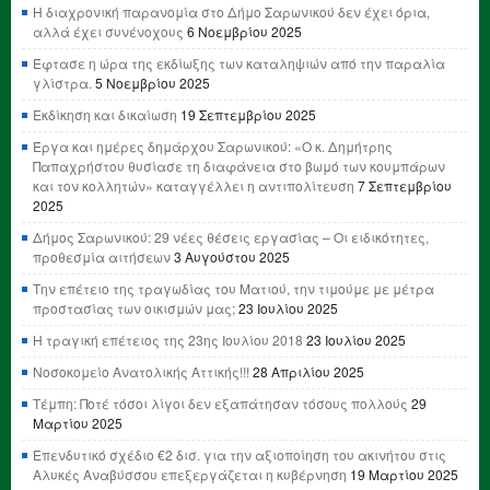
Η διαχρονική παρανομία στο Δήμο Σαρωνικού δεν έχει όρια,
αλλά έχει συνένοχους
6 Νοεμβρίου 2025
Έφτασε η ώρα της εκδίωξης των καταληψιών από την παραλία
γλίστρα.
5 Νοεμβρίου 2025
Εκδίκηση και δικαίωση
19 Σεπτεμβρίου 2025
Έργα και ημέρες δημάρχου Σαρωνικού: «Ο κ. Δημήτρης
Παπαχρήστου θυσίασε τη διαφάνεια στο βωμό των κουμπάρων
και τον κολλητών» καταγγέλλει η αντιπολίτευση
7 Σεπτεμβρίου
2025
Δήμος Σαρωνικού: 29 νέες θέσεις εργασίας – Οι ειδικότητες,
προθεσμία αιτήσεων
3 Αυγούστου 2025
Την επέτειο της τραγωδίας του Ματιού, την τιμούμε με μέτρα
προστασίας των οικισμών μας;
23 Ιουλίου 2025
Η τραγική επέτειος της 23ης Ιουλίου 2018
23 Ιουλίου 2025
Νοσοκομείο Ανατολικής Αττικής!!!
28 Απριλίου 2025
Τέμπη: Ποτέ τόσοι λίγοι δεν εξαπάτησαν τόσους πολλούς
29
Μαρτίου 2025
Επενδυτικό σχέδιο €2 δισ. για την αξιοποίηση του ακινήτου στις
Αλυκές Αναβύσσου επεξεργάζεται η κυβέρνηση
19 Μαρτίου 2025