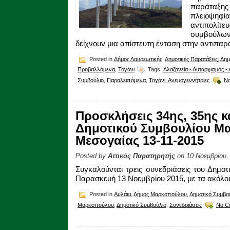
παράταξης
πλειοψη
αντιπολί
συμβούλων
δείχνουν μια απίστευτη ένταση στην αντιπαρ
Posted in
Δήμος Λαυρεωτικής
,
Δημοτικές Παρατάξεις
,
Δημ
Προβαλλόμενα
,
Τογάνι
Tags:
Αλαζονεία - Αυταρχισμός -
Συμβούλιο
,
Παραλειπόμενα
,
Τογάνι. Ανεμογεννήτριες
N
Προσκλήσεις 34ης, 35ης κ
Δημοτικού Συμβουλίου Μ
Μεσογαίας 13-11-2015
Posted by
Αττικός Παρατηρητής
on 10 Νοεμβρίου,
Συγκαλούνται τρεις συνεδριάσεις του Δημο
Παρασκευή 13 Νοεμβρίου 2015, με τα ακόλου
Posted in
Αυλάκι
,
Δήμος Μαρκοπούλου
,
Δημοτικό Συμβο
Μαρκοπούλου
,
Δημοτικό Συμβούλιο
,
Συνεδριάσεις
No C