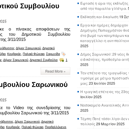
Έφτασε η ώρα της εκδίωξης
τικού Συμβουλίου
από την παραλία γλίστρα.
Εκδίκηση και δικαίωση
19 Σε
2015
Έργα και ημέρες δημάρχου 
τηκε ο πίνακας αποφάσεων της
Δημήτρης Παπαχρήστου θυσ
σης του Δημοτικού Συμβουλίου
στο βωμό των κουμπάρων κα
της 3/11/2015
καταγγέλλει η αντιπολίτευ
2025
Ανάβυσσος
,
Δήμος Σαρωνικού
,
Δημοτικό
Δήμος Σαρωνικού: 29 νέες θ
ύβια
,
Κουβαράς
,
Παλαιά Φώκαια
,
Σαρωνίδα
ειδικότητες, προθεσμία αιτ
ις
,
Δήμος Σαρωνικού
,
Δημοτικό Συμβούλιο
1
2025
Read More »
Την επέτειο της τραγωδίας 
τιμούμε με μέτρα προστασί
μβουλίου Σαρωνικού
μας;
23 Ιουλίου 2025
Η τραγική επέτειος της 23ης
Ιουλίου 2025
2015
Νοσοκομείο Ανατολικής Αττικ
κε το Video της συνεδρίασης του
2025
υμβουλίου Σαρωνικού της 3/11/2015
Τέμπη: Ποτέ τόσοι λίγοι δε
νάβυσσος
,
Δήμος Σαρωνικού
,
Δημοτικό
πολλούς
29 Μαρτίου 2025
βια
,
Κουβαράς
,
Παλαιά Φώκαια
,
Προβαλλόμενα
,