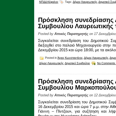
ΝΠΔΔ Κέφαλος
Tags:
Δήμος Λαυρεωτικής
,
Δημοτικό Συμ
Πρόσκληση συνεδρίασης 
Συμβουλίου Λαυρεωτικής τ
Posted by
Αττικός Παρατηρητής
on 17 Δεκεμβρίου
Συγκαλείται συνεδρίαση του Δημοτικού Συ
διεξαχθεί στο παλαιό Μηχανουργείο στην π
Δεκεμβρίου 2015 και ώρα 18:00, με τα ακόλ
Posted in
Άγιος Κωνσταντίνος
,
Δήμος Λαυρεωτικής
,
Δημο
Δήμος Λαυρεωτικής
,
Δημοτικό Συμβούλιο
No Comments 
Πρόσκληση συνεδρίασης 
Συμβουλίου Μαρκοπούλου 
Posted by
Αττικός Παρατηρητής
on 12 Δεκεμβρίου
Συγκαλείται συνεδρίαση του Δημοτικού Συ
16 Δεκεμβρίου 2015 και ώρα 7 μ.μ. στην Α
Γιάννη – Πίντζου», για συζήτηση και λ
θεμάτων της Ημερήσιας Διάταξης: