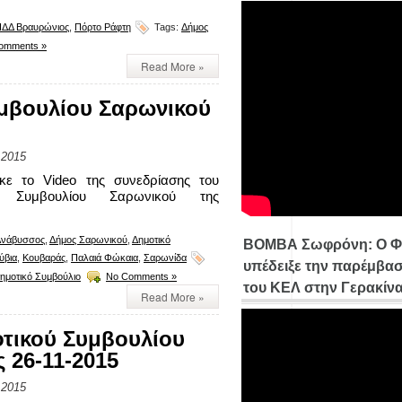
ΔΔ Βραυρώνιος
,
Πόρτο Ράφτη
Tags:
Δήμος
omments »
Read More »
μβουλίου Σαρωνικού
 2015
ηκε το Video της συνεδρίασης του
ύ Συμβουλίου Σαρωνικού της
Ανάβυσσος
,
Δήμος Σαρωνικού
,
Δημοτικό
ΒΟΜΒΑ Σωφρόνη: Ο Φ
ύβια
,
Κουβαράς
,
Παλαιά Φώκαια
,
Σαρωνίδα
υπέδειξε την παρέμβασ
ημοτικό Συμβούλιο
No Comments »
του ΚΕΛ στην Γερακίν
Read More »
τικού Συμβουλίου
 26-11-2015
 2015