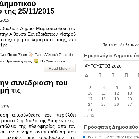
Δημοτικού
της 25/11/2015
 2015
υμβουλίου Δήμου Μαρκοπούλου την
 στην Αίθουσα Συνεδριάσεων «Ιατρού
για συζήτηση και λήψη απόφασης, επί
ξης:
Τα
πρωτοσέλιδα
των 
ύλιο
,
Πόρτο Ράφτη
Tags:
Αθλητικά Σωματεία
,
Ημερολόγιο Δημοσιεύ
λιο
,
Προϋπολογισμός
No Comments »
ΑΎΓΟΥΣΤΟΣ 2026
Read More »
Δ
Τ
Τ
Π
ην συνεδρίαση του
3
4
5
6
μή τις
10
11
12
13
17
18
19
20
24
25
26
27
 2015
31
αση αποσύνθεσης έχει περιέλθει
« Ιούλ
ημοτικό Συμβούλιο της Λαυρεωτικής,
απώλεια της πλειοψηφίας από τον
Πρόσφατες Δημοσιεύσ
αι την σκληρή αντιπαράθεση που
Πολιτική Προστασία: Νέα εν
ται μεταξύ των συμβούλων της