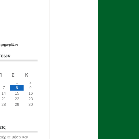
εφημερίδων
σεων
Π
Σ
Κ
1
2
7
8
9
14
15
16
21
22
23
28
29
30
εις
αέρια μέσα και