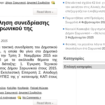
Επενδυτικό σχέδιο €2 δισ. γ
ags:
Δήμος Σαρωνικού
,
Δημοτικό Συμβούλιο
του ακινήτου στις Αλυκές Α
επεξεργάζεται η κυβέρνησ
Read More »
Παραιτήθηκε από Πρόεδρος 
ληση συνεδρίασης
Σωφρόνη
4 Φεβρουαρίου 20
ρωνικού της
Ναταλί Κακκαβά: Οργισμένη
Δήμου Σαρωνικού – «Θέλετε
3 Φεβρουαρίου 2025
 2015
Φενάκη, τα μεγάλα λόγια π
ι τακτική συνεδρίαση του Δημοτικού
σκανδάλων στο Σαρωνικό
2
υ, η οποία θα γίνει στο Δημοτικό
 την Τρίτη 3 Νοεμβρίου 2015 και
Κατηγορίες
0 με τα ακόλουθα θέματα της
 διάταξης: 1. Έγκριση Τεχνικού
Κατηγορίες
τος Δήμου Σαρωνικού έτους 2015.
 Εκτελεστική Επιτροπή 2. Αποδοχή
 ΥΠΕΣ της γ΄ κατανομής ΚΑΠ έτους
ούλιο
,
Καλύβια
,
Κουβαράς
,
Παλαιά Φώκαια
,
μος Σαρωνικού
,
Δημοτικό Συμβούλιο
,
ικό πρόγραμμα
No Comments »
Read More »