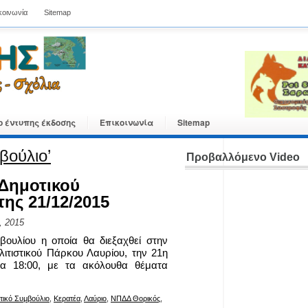
κοινωνία
Sitemap
ο έντυπης έκδοσης
Επικοινωνία
Sitemap
βούλιο’
Προβαλλόμενο Video
Δημοτικού
ης 21/12/2015
, 2015
βουλίου η οποία θα διεξαχθεί στην
ιτιστικού Πάρκου Λαυρίου, την 21η
α 18:00, με τα ακόλουθα θέματα
τικό Συμβούλιο
,
Κερατέα
,
Λαύριο
,
ΝΠΔΔ Θορικός
,