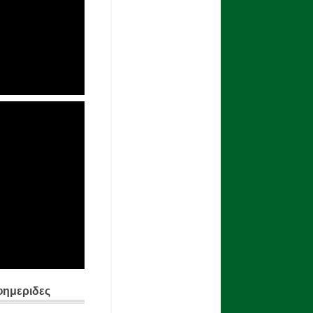
φημεριδες