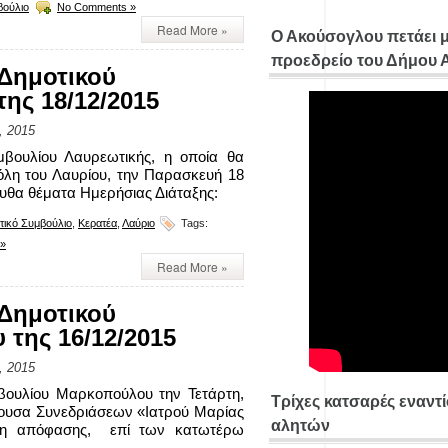
βούλιο
No Comments »
Read More »
Ο Ακούσογλου πετάει 
προεδρείο του Δήμου
Δημοτικού
ης 18/12/2015
, 2015
μβουλίου Λαυρεωτικής, η οποία θα
όλη του Λαυρίου, την Παρασκευή 18
ουθα θέματα Ημερήσιας Διάταξης:
τικό Συμβούλιο
,
Κερατέα
,
Λαύριο
Tags:
»
Read More »
Δημοτικού
της 16/12/2015
, 2015
μβουλίου Μαρκοπούλου την Τετάρτη,
Τρίχες κατσαρές εναντ
ίθουσα Συνεδριάσεων «Ιατρού Μαρίας
αλητών
ήψη απόφασης, επί των κατωτέρω