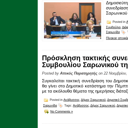
Δημοσιεύ
συνεδρία
Σαρωνικού 
Posted in
Συμβούλιο
,
Διά
Σαρωνίδα
Πίνακας αποφ
Πρόσκληση τακτικής συνε
Συμβουλίου Σαρωνικού της
Posted by
Αττικός Παρατηρητής
on 22 Νοεμβρίου,
Συγκαλείται τακτική συνεδρίαση του Δημοτ
θα γίνει στο Δημοτικό κατάστημα την Πέμπ
με τα ακόλουθα θέματα της ημερήσιας διάταξ
Posted in
Ανάβυσσος
,
Δήμος Σαρωνικού
,
Δημοτικό Συμβ
Σαρωνίδα
Tags:
Ανάβυσσος
,
Δήμος Σαρωνικού
,
Δημοτικ
No Comments »