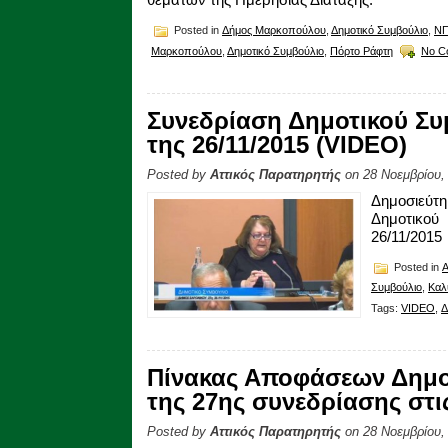
Posted in
Δήμος Μαρκοπούλου
,
Δημοτικό Συμβούλιο
,
ΝΠ
Μαρκοπούλου
,
Δημοτικό Συμβούλιο
,
Πόρτο Ράφτη
No C
Συνεδρίαση Δημοτικού Συ
της 26/11/2015 (VIDEO)
Posted by
Αττικός Παρατηρητής
on 28 Νοεμβρίου,
Δημοσιεύτ
Δημοτικο
26/11/2015
Posted in
Συμβούλιο
,
Καλ
Tags:
VIDEO
,
Δ
Πίνακας Αποφάσεων Δημο
της 27ης συνεδρίασης στις
Posted by
Αττικός Παρατηρητής
on 28 Νοεμβρίου,