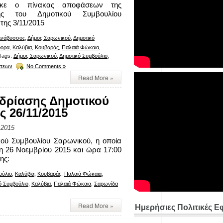
τηκε ο πίνακας αποφάσεων της
σης του Δημοτικού Συμβουλίου
της 3/11/2015
Ανάβυσσος
,
Δήμος Σαρωνικού
,
Δημοτικό
φορα
,
Καλύβια
,
Κουβαράς
,
Παλαιά Φώκαια
,
Tags:
Δήμος Σαρωνικού
,
Δημοτικό Συμβούλιο
,
άσεων
No Comments »
Read More »
δρίασης Δημοτικού
 26/11/2015
 2015
ικού Συμβουλίου Σαρωνικού, η οποία
τη 26 Νοεμβρίου 2015 και ώρα 17:00
ης:
ούλιο
,
Καλύβια
,
Κουβαράς
,
Παλαιά Φώκαια
,
ό Συμβούλιο
,
Καλύβια
,
Παλαιά Φώκαια
,
Σαρωνίδα
Read More »
Ημερήσιες Πολιτικές Ε