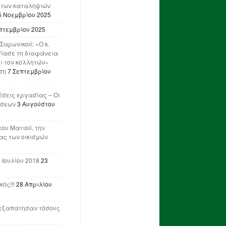
 των καταληψιών
5 Νοεμβρίου 2025
πτεμβρίου 2025
Σαρωνικού: «Ο κ.
ίασε τη διαφάνεια
ι τον κολλητών»
ση
7 Σεπτεμβρίου
έσεις εργασίας – Οι
ήσεων
3 Αυγούστου
του Ματιού, την
ας των οικισμών
 Ιουλίου 2018
23
ής!!!
28 Απριλίου
ν εξαπάτησαν τόσους