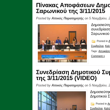
Πίνακας Αποφάσεων Δημο
Σαρωνικού της 3/11/2015
Posted by
Αττικός Παρατηρητής
on 5 Νοεμβρίου, 
Δημοσιεύ
συνεδρία
Σαρωνικού 
Posted in
Συμβούλιο
,
Καλ
Tags:
Αποφάσε
Comment »
Συνεδρίαση Δημοτικού Συ
της 3/11/2015 (VIDEO)
Posted by
Αττικός Παρατηρητής
on 5 Νοεμβρίου, 
Δημοσιεύτη
Δημοτικού Σ
Posted in
Α
Συμβούλιο
,
Καλύ