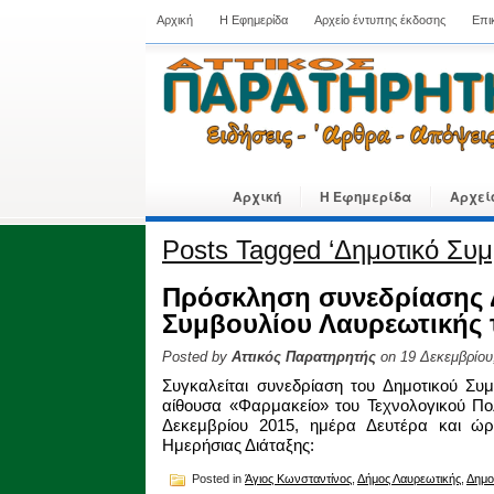
Αρχική
Η Εφημερίδα
Αρχείο έντυπης έκδοσης
Επι
Αρχική
Η Εφημερίδα
Αρχεί
Posts Tagged ‘Δημοτικό Συμ
Πρόσκληση συνεδρίασης 
Συμβουλίου Λαυρεωτικής τ
Posted by
Αττικός Παρατηρητής
on 19 Δεκεμβρίου
Συγκαλείται συνεδρίαση του Δημοτικού Συμ
αίθουσα «Φαρμακείο» του Τεχνολογικού Πολ
Δεκεμβρίου 2015, ημέρα Δευτέρα και ώρ
Ημερήσιας Διάταξης:
Posted in
Άγιος Κωνσταντίνος
,
Δήμος Λαυρεωτικής
,
Δημο