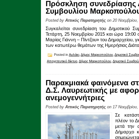
Πρόσκληση συνεδρίασης 
Συμβουλίου Μαρκοπούλου 
Posted by
Αττικός Παρατηρητής
on 20 Νοεμβρίου,
Συγκαλείται συνεδρίαση του Δημοτικού Σ
Τετάρτη, 25 Νοεμβρίου 2015 και ώρα 19:00
Μαρίας Γιάννη – Πίντζου» του Δημαρχείου, 
των κατωτέρω θεμάτων της Ημερήσιας Διάτα
Posted in
Αυλάκι
,
Δήμος Μαρκοπούλου
,
Δημοτικό Συμβο
Αποχετευτικό δίκτυο
,
Δήμος Μαρκοπούλου
,
Δημοτικό Συμβού
Παρακμιακά φαινόμενα στ
Δ.Σ. Λαυρεωτικής με αφορ
ανεμογεννήτριες
Posted by
Αττικός Παρατηρητής
on 17 Νοεμβρίου,
Σε κατάστ
πλέον το Δ
μετά την 
Δήμαρχο κ
σημειώνε