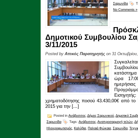
Σαρωνίδα
T
No Comments »
Πρόσκ
Δημοτικού Συμβουλίου Σα
3/11/2015
Posted by
Αττικός Παρατηρητής
on 31 Οκτωβρίου,
Συγκαλείτα
Συμβουλίο
κατάστημα
ώρα 17:0
ημερήσιας
Προγράμμα
Εισηγητής:
χρηματοδότησης ποσού 43.430,00€ από το
2015 για την […]
Posted in
Ανάβυσσος
,
Δήμος Σαρωνικού
,
Δημοτικό Συμβ
Σαρωνίδα
Tags:
Ανάβυσσος
,
Αναπροσαρμογή τελών
,
Δή
Ηλεκροφωτισμός
,
Καλύβια
,
Παλαιά Φώκαια
,
Σαρωνίδα
,
Τεχν