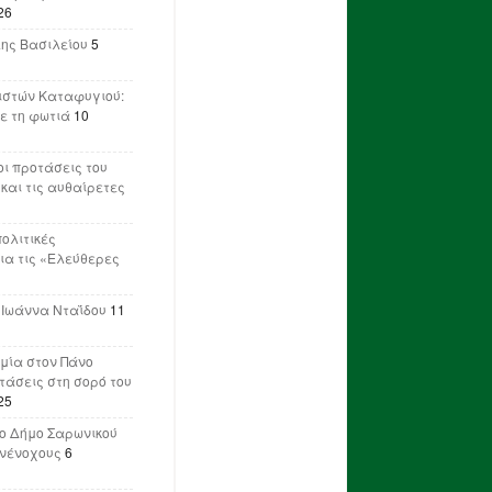
26
λης Βασιλείου
5
ιστών Καταφυγιού:
ε τη φωτιά
10
ι προτάσεις του
 και τις αυθαίρετες
πολιτικές
ια τις «Ελεύθερες
 Ιωάννα Νταΐδου
11
μία στον Πάνο
ετάσεις στη σορό του
25
ο Δήμο Σαρωνικού
υνένοχους
6