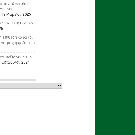
ια την αξιοποίηση
ναβύσσου
η
19 Μαρτίου 2025
της ΔΕΕΠ η Βανίτα
25
 επίθεση κατά του
 να μας φιμώσετε!»
ερί κάθαρσης των
0 Οκτωβρίου 2024