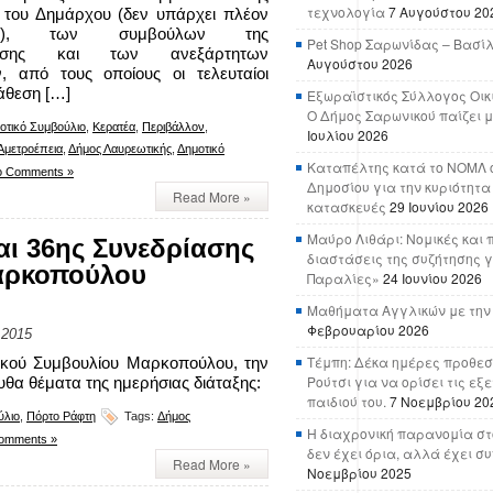
τεχνολογία
7 Αυγούστου 20
 του Δημάρχου (δεν υπάρχει πλέον
φία), των συμβούλων της
Pet Shop Σαρωνίδας – Βασί
τευσης και των ανεξάρτητων
Αυγούστου 2026
, από τους οποίους οι τελευταίοι
άθεση […]
Εξωραϊστικός Σύλλογος Οικ
Ο Δήμος Σαρωνικού παίζει μ
οτικό Συμβούλιο
,
Κερατέα
,
Περιβάλλον
,
Ιουλίου 2026
 Αμετροέπεια
,
Δήμος Λαυρεωτικής
,
Δημοτικό
Καταπέλτης κατά το ΝΟΜΛ ο
o Comments »
Δημοσίου για την κυριότητα
Read More »
κατασκευές
29 Ιουνίου 2026
Μαύρο Λιθάρι: Νομικές και 
αι 36ης Συνεδρίασης
διαστάσεις της συζήτησης γ
αρκοπούλου
Παραλίες»
24 Ιουνίου 2026
Μαθήματα Αγγλικών με την
Φεβρουαρίου 2026
 2015
Τέμπη: Δέκα ημέρες προθεσ
τικού Συμβουλίου Μαρκοπούλου, την
Ρούτσι για να ορίσει τις εξ
θα θέματα της ημερήσιας διάταξης:
παιδιού του.
7 Νοεμβρίου 20
ύλιο
,
Πόρτο Ράφτη
Tags:
Δήμος
Η διαχρονική παρανομία στ
omments »
δεν έχει όρια, αλλά έχει σ
Read More »
Νοεμβρίου 2025