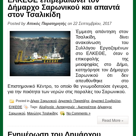
Δήμαρχο Σαρωνικού και απαντά
στον Τσαλικίδη
Posted by
Αττικός Παρατηρητής
on 22 Σεπτεμβρίου, 2017
Έμμεση απάντηση στον
Τσαλικίδη, δίνει
ανακοίνωση του
Συλλόγου Εργαζομένων
στο ΕΛΚΕΘΕ, όταν ο
επικεφαλής της
μειοψηφίας στο Δήμο,
κατηγόρησε τον Δήμαρχο
Σαρωνικού ότι δεν
απευθύνθηκε στο
Επιστημονικό Κέντρο, το οποίο θα γνωμοδοτούσε έγκυρα,
για την ποιότητα των νερών στις παραλίες του Σαρωνικού.
Posted in
Δήμος Σαρωνικού
,
Δημοτικές Παρατάξεις
,
Δημοτικό Συμβούλιο
,
ΕΛΚΕΘΕ
Tags:
Αλαζονεία - Αυταρχισμός - Αμετροέπεια
,
Δήμαρχος
Σαρωνικού
,
Μανώλης Τσαλικίδης
No Comments »
Read More »
Ενημέρωση του Δημάρχου