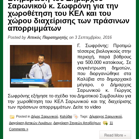
Σαρωνικού κ. Σωφρόνη για την
χωροθέτηση του ΚΕΛ και του
χώρου διαχείρισης των πράσινων
απορριμμάτων
Posted by
Αττικός Παρατηρητής
on 3 Σεπτεμβρίου, 2016
Γ. Σωφρόνης: Προτιμώ
τέσσερις βιολογικούς στην
περιοχή, παρά βόθρους
για 500.000 κατοίκους. Σε
συγκέντρωση δημοτών,
που διοργανώθηκε στα
Καλύβια στο δημαρχιακό
μέγαρο, ο Δήμαρχος
Σαρωνικού κ. Γιώργος
Σωφρόνης εξήγησε το σχέδιο του Δημοτικού Συμβουλίου για
την χωροθέτηση του ΚΕΛ Σαρωνικού και της διαχείρισης
των πράσινων απορριμμάτων. Δείτε το video
Posted in
Δήμος Σαρωνικού
,
Καλύβια
Tags:
Δήμαρχος Σαρωνικού
,
Διαχείριση Αστικών Λυμάτων
,
Διαχείριση Στερεών Αποβλήτων
11
Comments »
Read More »