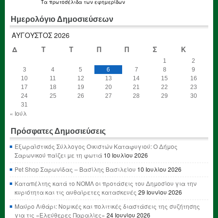
Τα
πρωτοσέλιδα
των εφημερίδων
Ημερολόγιο Δημοσιεύσεων
ΑΎΓΟΥΣΤΟΣ 2026
Δ
Τ
Τ
Π
Π
Σ
Κ
1
2
3
4
5
6
7
8
9
10
11
12
13
14
15
16
17
18
19
20
21
22
23
24
25
26
27
28
29
30
31
« Ιούλ
Πρόσφατες Δημοσιεύσεις
Εξωραϊστικός Σύλλογος Οικιστών Καταφυγιού: Ο Δήμος
Σαρωνικού παίζει με τη φωτιά
10 Ιουλίου 2026
Pet Shop Σαρωνίδας – Βασίλης Βασιλείου
10 Ιουλίου 2026
Καταπέλτης κατά το ΝΟΜΛ οι προτάσεις του Δημοσίου για την
κυριότητα και τις αυθαίρετες κατασκευές
29 Ιουνίου 2026
Μαύρο Λιθάρι: Νομικές και πολιτικές διαστάσεις της συζήτησης
για τις «Ελεύθερες Παραλίες»
24 Ιουνίου 2026