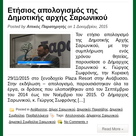
Ετήσιος απολογισμός της
Δημοτικής αρχής Σαρωνικού
Posted by
Αττικός Παρατηρητής
on 1 Δεκεμβρίου, 2015
Τον ετήσιο απολογισμό
της Δημοτικής Αρχής
Σαρωνικού, με την
συμπλήρωση ενός
χρόνου θητείας,
παρουσίασε ο Δήμαρχος
Σαρωνικού κ. Γιώργος
Σωφρόνης, την Κυριακή
29/11/2015 στο ξενοδοχείο Plaza Resort στην Ανάβυσσο.
Στην εκδήλωση – απολογισμό, παρουσιάστηκαν όλα τα
έργα, οι δράσεις που υλοποιήθηκαν από τον Σεπτέμβριο
του 2014 έως τον Νοέμβριο του 2015. Ο Δήμαρχος
Σαρωνικού, κ. Γιώργος Σωφρόνης […]
Posted in
Ανάβυσσος
,
Δήμος Σαρωνικού
,
Δημοτικές Παρατάξεις
,
Δημοτικό
Συμβούλιο
,
Προβαλλόμενα
Tags:
Απολογισμός
,
Δήμαρχος Σαρωνικού
,
Δημοτικό Συμβούλιο Σαρωνικού
No Comments »
Read More »