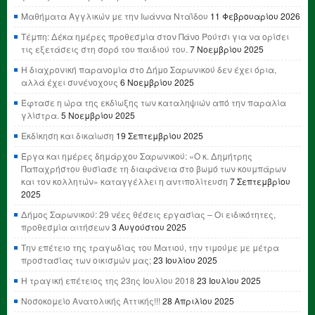
Μαθήματα Αγγλικών με την Ιωάννα Νταΐδου
11 Φεβρουαρίου 2026
Τέμπη: Δέκα ημέρες προθεσμία στον Πάνο Ρούτσι για να ορίσει
τις εξετάσεις στη σορό του παιδιού του.
7 Νοεμβρίου 2025
Η διαχρονική παρανομία στο Δήμο Σαρωνικού δεν έχει όρια,
αλλά έχει συνένοχους
6 Νοεμβρίου 2025
Έφτασε η ώρα της εκδίωξης των καταληψιών από την παραλία
γλίστρα.
5 Νοεμβρίου 2025
Εκδίκηση και δικαίωση
19 Σεπτεμβρίου 2025
Έργα και ημέρες δημάρχου Σαρωνικού: «Ο κ. Δημήτρης
Παπαχρήστου θυσίασε τη διαφάνεια στο βωμό των κουμπάρων
και τον κολλητών» καταγγέλλει η αντιπολίτευση
7 Σεπτεμβρίου
2025
Δήμος Σαρωνικού: 29 νέες θέσεις εργασίας – Οι ειδικότητες,
προθεσμία αιτήσεων
3 Αυγούστου 2025
Την επέτειο της τραγωδίας του Ματιού, την τιμούμε με μέτρα
προστασίας των οικισμών μας;
23 Ιουλίου 2025
Η τραγική επέτειος της 23ης Ιουλίου 2018
23 Ιουλίου 2025
Νοσοκομείο Ανατολικής Αττικής!!!
28 Απριλίου 2025