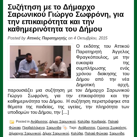
Συζήτηση με το Δήμαρχο
Σαρωνικού Γιώργο Σωφρόνη, για
την επικαιρότητα και την
καθημερινότητα του Δήμου
Posted by
Αττικός Παρατηρητής
on 4 Οκτωβρίου, 2015
Ο εκδότης του Αττικού
Παρατηρητή Άγγελος
Φραγκόπουλος, με την
ευκαιρία της
συμπλήρωσης ενός
χρόνου διοίκησης του
Δήμου από την νέα
Δημοτική αρχή,
παρουσιάζει μια συζήτηση με τον Δήμαρχο Σαρωνικού
Γιώργο Σωφρόνη, για την επικαιρότητα και την
καθημερινότητα του Δήμου. Η συζήτηση περιστράφηκε στα
θέματα της παιδείας, της υγείας, την πληρότητα των
υποδομών του Δήμου, την […]
Posted in
Ανάβυσσος
,
Δήμος Σαρωνικού
,
Καλύβια
,
Κουβαράς
,
Παλαιά
Φώκαια
,
Προβαλλόμενα
,
Σαρωνίδα
Tags:
Ανάβυσσος
,
Γιώργος Σωφρόνης
,
Δήμαρχος Σαρωνικού
,
Δήμος Σαρωνικού
,
Καλύβια
,
Παλαιά Φώκαια
,
Σαρωνίδα
,