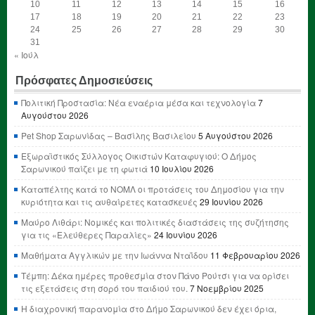
10
11
12
13
14
15
16
17
18
19
20
21
22
23
24
25
26
27
28
29
30
31
« Ιούλ
Πρόσφατες Δημοσιεύσεις
Πολιτική Προστασία: Νέα εναέρια μέσα και τεχνολογία
7
Αυγούστου 2026
Pet Shop Σαρωνίδας – Βασίλης Βασιλείου
5 Αυγούστου 2026
Εξωραϊστικός Σύλλογος Οικιστών Καταφυγιού: Ο Δήμος
Σαρωνικού παίζει με τη φωτιά
10 Ιουλίου 2026
Καταπέλτης κατά το ΝΟΜΛ οι προτάσεις του Δημοσίου για την
κυριότητα και τις αυθαίρετες κατασκευές
29 Ιουνίου 2026
Μαύρο Λιθάρι: Νομικές και πολιτικές διαστάσεις της συζήτησης
για τις «Ελεύθερες Παραλίες»
24 Ιουνίου 2026
Μαθήματα Αγγλικών με την Ιωάννα Νταΐδου
11 Φεβρουαρίου 2026
Τέμπη: Δέκα ημέρες προθεσμία στον Πάνο Ρούτσι για να ορίσει
τις εξετάσεις στη σορό του παιδιού του.
7 Νοεμβρίου 2025
Η διαχρονική παρανομία στο Δήμο Σαρωνικού δεν έχει όρια,