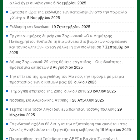
αλλά έχει συνένοχους
6 Νοεμβρίου 2025
Έφτασε η ώρα της εκδίωξης των καταληψιών από την παραλία
γλίστρα.
5 Νοεμβρίου 2025
Εκδίκηση και δικαίωση
19 Σεπτεμβρίου 2025
Έργα και ημέρες δημάρχου Σαρωνικού: «Ο κ. Δημήτρης
Παπαχρήστου θυσίασε τη διαφάνεια στο βωμό των κουμπάρων
και τον κολλητών» καταγγέλλει η αντιπολίτευση
7 Σεπτεμβρίου
2025
Δήμος Σαρωνικού: 29 νέες θέσεις εργασίας – Οι ειδικότητες,
προθεσμία αιτήσεων
3 Αυγούστου 2025
Την επέτειο της τραγωδίας του Ματιού, την τιμούμε με μέτρα
προστασίας των οικισμών μας;
23 Ιουλίου 2025
Η τραγική επέτειος της 23ης Ιουλίου 2018
23 Ιουλίου 2025
Νοσοκομείο Ανατολικής Αττικής!!!
28 Απριλίου 2025
Τέμπη: Ποτέ τόσοι λίγοι δεν εξαπάτησαν τόσους πολλούς
29
Μαρτίου 2025
Επενδυτικό σχέδιο €2 δισ. για την αξιοποίηση του ακινήτου στις
Αλυκές Αναβύσσου επεξεργάζεται η κυβέρνηση
19 Μαρτίου 2025
Παραιτήθηκε από Πρόεδρος της ΔΕΕΠ η Βανίτα Σωφρόνη
4