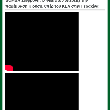
ΒΟΜΒΑ Σωφρόνη: Ο Φιλίππου υπέδειξε την
παρέμβαση Κιούση, υπέρ του ΚΕΛ στην Γερακίνα