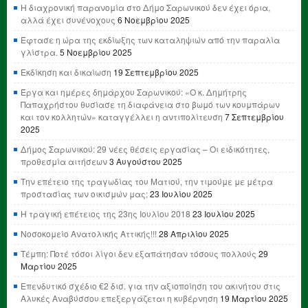
Η διαχρονική παρανομία στο Δήμο Σαρωνικού δεν έχει όρια,
αλλά έχει συνένοχους
6 Νοεμβρίου 2025
Έφτασε η ώρα της εκδίωξης των καταληψιών από την παραλία
γλίστρα.
5 Νοεμβρίου 2025
Εκδίκηση και δικαίωση
19 Σεπτεμβρίου 2025
Έργα και ημέρες δημάρχου Σαρωνικού: «Ο κ. Δημήτρης
Παπαχρήστου θυσίασε τη διαφάνεια στο βωμό των κουμπάρων
και τον κολλητών» καταγγέλλει η αντιπολίτευση
7 Σεπτεμβρίου
2025
Δήμος Σαρωνικού: 29 νέες θέσεις εργασίας – Οι ειδικότητες,
προθεσμία αιτήσεων
3 Αυγούστου 2025
Την επέτειο της τραγωδίας του Ματιού, την τιμούμε με μέτρα
προστασίας των οικισμών μας;
23 Ιουλίου 2025
Η τραγική επέτειος της 23ης Ιουλίου 2018
23 Ιουλίου 2025
Νοσοκομείο Ανατολικής Αττικής!!!
28 Απριλίου 2025
Τέμπη: Ποτέ τόσοι λίγοι δεν εξαπάτησαν τόσους πολλούς
29
Μαρτίου 2025
Επενδυτικό σχέδιο €2 δισ. για την αξιοποίηση του ακινήτου στις
Αλυκές Αναβύσσου επεξεργάζεται η κυβέρνηση
19 Μαρτίου 2025