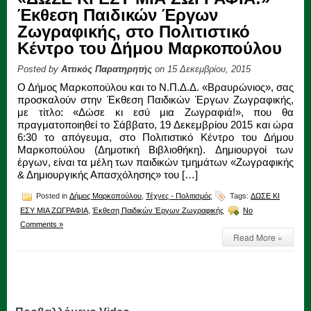
Έκθεση Παιδικών Έργων
Ζωγραφικής, στο Πολιτιστικό
Κέντρο του Δήμου Μαρκοπούλου
Posted by
Αττικός Παρατηρητής
on 15 Δεκεμβρίου, 2015
Ο Δήμος Μαρκοπούλου και το Ν.Π.Δ.Δ. «Βραυρώνιος», σας
προσκαλούν στην Έκθεση Παιδικών Έργων Ζωγραφικής,
με τίτλο: «Δώσε κι εσύ μια Ζωγραφιά!», που θα
πραγματοποιηθεί το Σάββατο, 19 Δεκεμβρίου 2015 και ώρα
6:30 το απόγευμα, στο Πολιτιστικό Κέντρο του Δήμου
Μαρκοπούλου (Δημοτική Βιβλιοθήκη). Δημιουργοί των
έργων, είναι τα μέλη των παιδικών τμημάτων «Ζωγραφικής
& Δημιουργικής Απασχόλησης» του […]
Posted in
Δήμος Μαρκοπούλου
,
Τέχνες - Πολιτισμός
Tags:
ΔΩΣΕ ΚΙ
ΕΣΥ ΜΙΑ ΖΩΓΡΑΦΙΑ
,
Έκθεση Παιδικών Έργων Ζωγραφικής
No
Comments »
Read More »