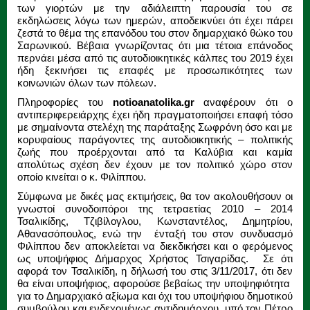
των γιορτών με την αδιάλειπτη παρουσία του σε
εκδηλώσεις λόγω των ημερών, αποδεικνύει ότι έχει πάρει
ζεστά το θέμα της επανόδου του στον δημαρχιακό θώκο του
Σαρωνικού. Βέβαια γνωρίζοντας ότι μια τέτοια επάνοδος
περνάει μέσα από τις αυτοδιοικητικές κάλπες του 2019 έχει
ήδη ξεκινήσει τις επαφές με προσωπικότητες των
κοινωνιών όλων των πόλεων.
Πληροφορίες του
notioanatolika.gr
αναφέρουν ότι ο
αντιπεριφερειάρχης έχει ήδη πραγματοποιήσει επαφή τόσο
με σημαίνοντα στελέχη της παράταξης Σωφρόνη όσο και με
κορυφαίους παράγοντες της αυτοδιοικητικής – πολιτικής
ζωής που προέρχονται από τα Καλύβια και καμία
απολύτως σχέση δεν έχουν με τον πολιτικό χώρο στον
οποίο κινείται ο κ. Φιλίππου.
Σύμφωνα με δικές μας εκτιμήσεις, θα τον ακολουθήσουν οι
γνωστοί συνοδοιπόροι της τετραετίας 2010 – 2014
Τσαλικίδης, Τζιβίλογλου, Κωνσταντέλος, Δημητρίου,
Αθανασόπουλος, ενώ την ένταξή του στον συνδυασμό
Φιλίππου δεν αποκλείεται να διεκδικήσει και ο φερόμενος
ως υποψήφιος Δήμαρχος Χρήστος Τσιγαρίδας. Σε ότι
αφορά τον Τσαλικίδη, η δήλωσή του στις 3/11/2017, ότι δεν
θα είναι υποψήφιος, αφορούσε βεβαίως την υποψηφιότητα
για το Δημαρχιακό αξίωμα και όχι του υποψήφιου δημοτικού
συμβούλου και ενδεχομένως αντιδημάρχου, υπό τον Πέτρο