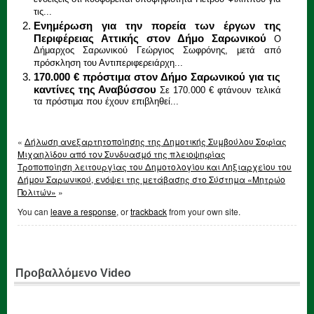
ενδείξεις ότι κυοφορείται υποψηφιότητα Πέτρου Φιλίππου για
τις...
Ενημέρωση για την πορεία των έργων της
Περιφέρειας Αττικής στον Δήμο Σαρωνικού
Ο
Δήμαρχος Σαρωνικού Γεώργιος Σωφρόνης, μετά από
πρόσκληση του Αντιπεριφερειάρχη...
170.000 € πρόστιμα στον Δήμο Σαρωνικού για τις
καντίνες της Αναβύσσου
Σε 170.000 € φτάνουν τελικά
τα πρόστιμα που έχουν επιβληθεί...
«
Δήλωση ανεξαρτητοποίησης της Δημοτικής Συμβούλου Σοφίας
Μιχαηλίδου από τον Συνδυασμό της πλειοψηφίας
Τροποποίηση λειτουργίας του Δημοτολογίου και Ληξιαρχείου του
Δήμου Σαρωνικού, ενόψει της μετάβασης στο Σύστημα «Μητρώο
Πολιτών»
»
You can
leave a response
, or
trackback
from your own site.
Προβαλλόμενο Video