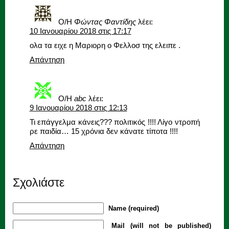
Ο/Η
Φώντας Φαντίδης
λέει:
10 Ιανουαρίου 2018 στις 17:17
ολα τα ειχε η Μαριορη ο Φελλοσ της ελειπε .
Απάντηση
Ο/Η
abc
λέει:
9 Ιανουαρίου 2018 στις 12:13
Τι επάγγελμα κάνεις??? πολιτικός !!!! Λίγο ντροπή
ρε παιδία… 15 χρόνια δεν κάνατε τίποτα !!!!
Απάντηση
Σχολιάστε
Name (required)
Mail (will not be published)