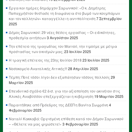
Έργα και ημέρες δημάρχου Σαρωνικού: «Ο κ. Δημήτρης
Παπαχρήστου θυσίασε τη διαφάνεια στο βωμό των κουμπάρων
και τον κολλητών» καταγγέλλει η αντιπολίτευση
7 Σεπτεμβρίου
2025
Δήμος Σαρωνικού: 29 νέες θέσεις εργασίας – Οι ειδικότητες,
προθεσμία αιτήσεων
3 Αυγούστου 2025
Την επέτειο της τραγωδίας του Ματιού, την τιμούμε με μέτρα
προστασίας των οικισμών μας;
23 Ιουλίου 2025
Η τραγική επέτειος της 23ης Ιουλίου 2018
23 Ιουλίου 2025
Νοσοκομείο Ανατολικής Αττικής!!!
28 Απριλίου 2025
Τέμπη: Ποτέ τόσοι λίγοι δεν εξαπάτησαν τόσους πολλούς
29
Μαρτίου 2025
Επενδυτικό σχέδιο €2 δισ. για την αξιοποίηση του ακινήτου στις
Αλυκές Αναβύσσου επεξεργάζεται η κυβέρνηση
19 Μαρτίου 2025
Παραιτήθηκε από Πρόεδρος της ΔΕΕΠ η Βανίτα Σωφρόνη
4
Φεβρουαρίου 2025
Ναταλί Κακκαβά: Οργισμένη επίθεση κατά του Δήμου Σαρωνικού
– «Θέλετε να μας φιμώσετε!»
3 Φεβρουαρίου 2025