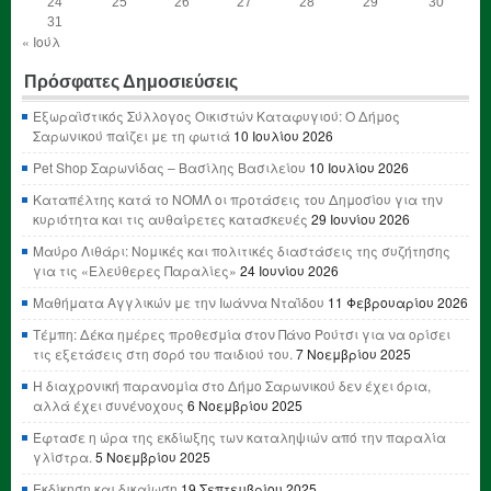
24
25
26
27
28
29
30
31
« Ιούλ
Πρόσφατες Δημοσιεύσεις
Εξωραϊστικός Σύλλογος Οικιστών Καταφυγιού: Ο Δήμος
Σαρωνικού παίζει με τη φωτιά
10 Ιουλίου 2026
Pet Shop Σαρωνίδας – Βασίλης Βασιλείου
10 Ιουλίου 2026
Καταπέλτης κατά το ΝΟΜΛ οι προτάσεις του Δημοσίου για την
κυριότητα και τις αυθαίρετες κατασκευές
29 Ιουνίου 2026
Μαύρο Λιθάρι: Νομικές και πολιτικές διαστάσεις της συζήτησης
για τις «Ελεύθερες Παραλίες»
24 Ιουνίου 2026
Μαθήματα Αγγλικών με την Ιωάννα Νταΐδου
11 Φεβρουαρίου 2026
Τέμπη: Δέκα ημέρες προθεσμία στον Πάνο Ρούτσι για να ορίσει
τις εξετάσεις στη σορό του παιδιού του.
7 Νοεμβρίου 2025
Η διαχρονική παρανομία στο Δήμο Σαρωνικού δεν έχει όρια,
αλλά έχει συνένοχους
6 Νοεμβρίου 2025
Έφτασε η ώρα της εκδίωξης των καταληψιών από την παραλία
γλίστρα.
5 Νοεμβρίου 2025
Εκδίκηση και δικαίωση
19 Σεπτεμβρίου 2025