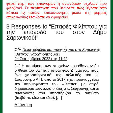
φέρει περί των επωνύμων ή ανωνύμων σχολίων που
φιλοξενεί. Σε περίπτωση που θεωρείτε πως θίγεστε από
κάποιο εξ αυτών, επικοινωνήστε μέσω της φόρμας
επικοινωνίας έτσι ώστε να αφαιρεθεί.
3 Responses to “Eπαφές Φιλίππου για
την επάνοδό του στον Δήμο
Σαρωνικού!”
Ο/Η
Ποιος κέρδισε και ποιος έχασε στο Σαρωνικό;
| Αττικός Παρατηρητής
λέει:
24 Σεπτεμβρίου 2022 στις 11:42
[…] Η υποτίμηση των στοιχείων που έδειχναν ότι
ο Φιλίππου θα ήταν υποψήφιος Δήμαρχος, ήταν
ένα χαρακτηριστικό της πολιτικής του κ.
Σωφρόνη. ο Α.Π. από το 2017 είχε προαναγγείλει
την υποψηφιότητα του Φιλίππου με σειρά
δημοσιευμάτων, αλλά ο ίδιος ο κ. Σωφρόνης και οι
συνεργάτες του υποστήριζαν το αντίθετο
(διαβάστε εδώ και εδώ). […]
Απάντηση