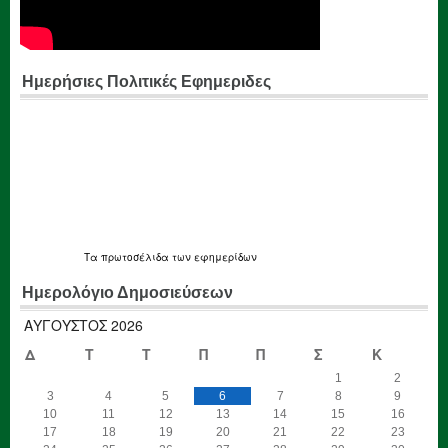
Ημερήσιες Πολιτικές Εφημεριδες
Τα
πρωτοσέλιδα
των εφημερίδων
Ημερολόγιο Δημοσιεύσεων
ΑΎΓΟΥΣΤΟΣ 2026
Δ
Τ
Τ
Π
Π
Σ
Κ
1
2
3
4
5
6
7
8
9
10
11
12
13
14
15
16
17
18
19
20
21
22
23