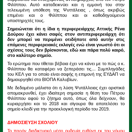
Φιλίππου. Αυτό καταδεικνύει και η εμμονή του στην
τελειωμένη υπόθεση της Ψυττάλειας , όπως ακριβώς
επιμένει και ο Φιλίππου και οι καθοδηγούμενοι
υποστηριχτές τους.
Σημειώνεται ότι η ίδια η περιφερειάρχης Αττικής Ρένα
Δούρου έχει κάνει σαφές στον αντιπεριφερειάρχη ότι
δεν μπορεί να περιμένει οτιδήποτε από αυτήν στις
επόμενες περιφερειακές εκλογές ενώ είναι γνωστό ότι οι
σχέσεις τους δεν βρίσκονται, εδώ και πάρα πολύ καιρό,
στο καλύτερο σημείο.
Το ερώτημα που τίθεται βέβαια έχει να κάνει με το πώς ο κ.
Φιλίππου θα καταφέρει να ξεπεράσει τις… Συμπληγάδες
του ΚΕΛ για το οποίο είναι σαφής η επιμονή της ΕΥΔΑΠ να
δημιουργηθεί στο ΒΙΟΠΑ Καλυβίων.
Με δεδομένο μάλιστα ότι η λύση Ψυτάλλειας έχει οριστικά
απομακρυνθεί, έχει ιδιαίτερη σημασία η θέση του Πέτρου
Φιλίππου αφού το ζήτημα αυτό, όπως όλα δείχνουν, θα
κυριαρχήσει και το 2018 και σίγουρα θα αποτελέσει το
σημείο κλειδί για την προεκλογική περίοδο του 2019.
ΔΗΜΟΣΙΕΥΣΗ ΣΧΟΛΙΟΥ
Το παρόν διαδικτυακό μέσο ουδεμία ευθύνη εκ του νόμου