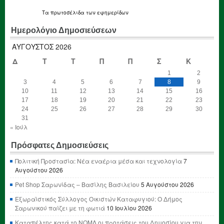
Τα
πρωτοσέλιδα
των εφημερίδων
Ημερολόγιο Δημοσιεύσεων
ΑΎΓΟΥΣΤΟΣ 2026
Δ
Τ
Τ
Π
Π
Σ
Κ
1
2
3
4
5
6
7
8
9
10
11
12
13
14
15
16
17
18
19
20
21
22
23
24
25
26
27
28
29
30
31
« Ιούλ
Πρόσφατες Δημοσιεύσεις
Πολιτική Προστασία: Νέα εναέρια μέσα και τεχνολογία
7
Αυγούστου 2026
Pet Shop Σαρωνίδας – Βασίλης Βασιλείου
5 Αυγούστου 2026
Εξωραϊστικός Σύλλογος Οικιστών Καταφυγιού: Ο Δήμος
Σαρωνικού παίζει με τη φωτιά
10 Ιουλίου 2026
Καταπέλτης κατά το ΝΟΜΛ οι προτάσεις του Δημοσίου για την