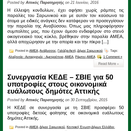
Posted by
Αττικός Παρατηρητής
on 21 Ιουνίου, 2016
Η έλλειψη κονδυλίων, έχει αφήσει χωρίς ράμπες τις
παραλίες του Σαρωνικού και με αυτόν τον καύσωνα τα
άτομα με ειδικές ανάγκες δεν κατάφεραν να προσεγγίσουν
την παραλία της Αναβύσσου. Όπως μας πληροφόρησαν
συμπολίτες μας, που έχουν άμεσο ενδιαφέρον στο στενό
οικογενειακό τους κύκλο, βρέθηκαν στην παραλία ΑΜΕΑ,
αλλά αποχώρησαν με την απορία και την πίκρα […]
Posted in
ΑΜΕΑ
,
Ανάβυσσος
,
Γαλάζια Ακτή
,
Δήμος Σαρωνικού
Tags:
Αλαζονεία - Αυταρχισμός - Αμετροέπεια
,
ΑΜΕΑ
,
Ράμπες ΑΜΕΑ
1 Comment »
Read More »
Συνεργασία ΚΕΔΕ – ΣΒΙΕ για 50
υποτροφίες στους οικονομικά
ευάλωτους δημότες Αττικής
Posted by
Αττικός Παρατηρητής
on 30 Σεπτεμβρίου, 2015
Η ΚΕΔΕ σε συνεργασία με τη ΣΒΙΕ προσφέρει 50
υποτροφίες διετούς φοίτησης σε οικονομικά ευάλωτους
δημότες Αττικής.
Posted in
ΑΜΕΑ
,
Δήμος Σαρωνικού
,
Κεντρική Ένωση Δήμων Ελλάδος
,