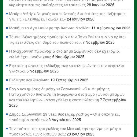
κυριότητα και τις αυθαίρετες κατασκευές
29 Ιουνίου 2026
Μαύρο Λιθάρι: Νομικές και πολιτικές διαστάσεις της συζήτησης
για τις «Ελεύθερες Παραλίες»
24 Ιουνίου 2026
Μαθήματα Αγγλικών με την Ιωάννα Νταΐδου
11 Φεβρουαρίου 2026
Τέμπη: Δέκα ημέρες προθεσμία στον Πάνο Ρούτσι για να ορίσει
τις εξετάσεις στη σορό του παιδιού του.
7 Νοεμβρίου 2025
Η διαχρονική παρανομία στο Δήμο Σαρωνικού δεν έχει όρια,
αλλά έχει συνένοχους
6 Νοεμβρίου 2025
Έφτασε η ώρα της εκδίωξης των καταληψιών από την παραλία
γλίστρα.
5 Νοεμβρίου 2025
Εκδίκηση και δικαίωση
19 Σεπτεμβρίου 2025
Έργα και ημέρες δημάρχου Σαρωνικού: «Ο κ. Δημήτρης
Παπαχρήστου θυσίασε τη διαφάνεια στο βωμό των κουμπάρων
και τον κολλητών» καταγγέλλει η αντιπολίτευση
7 Σεπτεμβρίου
2025
Δήμος Σαρωνικού: 29 νέες θέσεις εργασίας – Οι ειδικότητες,
προθεσμία αιτήσεων
3 Αυγούστου 2025
Την επέτειο της τραγωδίας του Ματιού, την τιμούμε με μέτρα
προστασίας των οικισμών μας;
23 Ιουλίου 2025