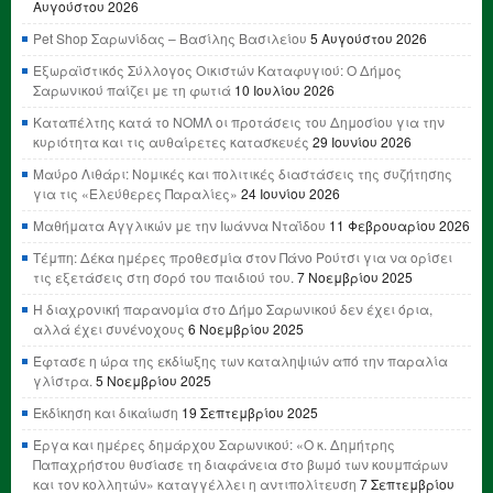
Αυγούστου 2026
Pet Shop Σαρωνίδας – Βασίλης Βασιλείου
5 Αυγούστου 2026
Εξωραϊστικός Σύλλογος Οικιστών Καταφυγιού: Ο Δήμος
Σαρωνικού παίζει με τη φωτιά
10 Ιουλίου 2026
Καταπέλτης κατά το ΝΟΜΛ οι προτάσεις του Δημοσίου για την
κυριότητα και τις αυθαίρετες κατασκευές
29 Ιουνίου 2026
Μαύρο Λιθάρι: Νομικές και πολιτικές διαστάσεις της συζήτησης
για τις «Ελεύθερες Παραλίες»
24 Ιουνίου 2026
Μαθήματα Αγγλικών με την Ιωάννα Νταΐδου
11 Φεβρουαρίου 2026
Τέμπη: Δέκα ημέρες προθεσμία στον Πάνο Ρούτσι για να ορίσει
τις εξετάσεις στη σορό του παιδιού του.
7 Νοεμβρίου 2025
Η διαχρονική παρανομία στο Δήμο Σαρωνικού δεν έχει όρια,
αλλά έχει συνένοχους
6 Νοεμβρίου 2025
Έφτασε η ώρα της εκδίωξης των καταληψιών από την παραλία
γλίστρα.
5 Νοεμβρίου 2025
Εκδίκηση και δικαίωση
19 Σεπτεμβρίου 2025
Έργα και ημέρες δημάρχου Σαρωνικού: «Ο κ. Δημήτρης
Παπαχρήστου θυσίασε τη διαφάνεια στο βωμό των κουμπάρων
και τον κολλητών» καταγγέλλει η αντιπολίτευση
7 Σεπτεμβρίου