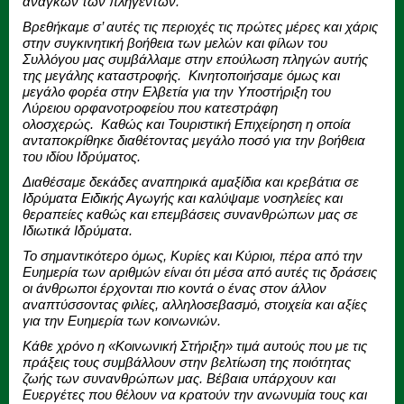
αναγκών των πληγέντων.
Βρεθήκαμε σ’ αυτές τις περιοχές τις πρώτες μέρες και χάρις
στην συγκινητική βοήθεια των μελών και φίλων του
Συλλόγου μας συμβάλλαμε στην επούλωση πληγών αυτής
της μεγάλης καταστροφής. Κινητοποιήσαμε όμως και
μεγάλο φορέα στην Ελβετία για την Υποστήριξη του
Λύρειου ορφανοτροφείου που κατεστράφη
ολοσχερώς. Καθώς και Τουριστική Επιχείρηση η οποία
ανταποκρίθηκε διαθέτοντας μεγάλο ποσό για την βοήθεια
του ιδίου Ιδρύματος.
Διαθέσαμε δεκάδες αναπηρικά αμαξίδια και κρεβάτια σε
Ιδρύματα Ειδικής Αγωγής και καλύψαμε νοσηλείες και
θεραπείες καθώς και επεμβάσεις συνανθρώπων μας σε
Ιδιωτικά Ιδρύματα.
Το σημαντικότερο όμως, Κυρίες και Κύριοι, πέρα από την
Ευημερία των αριθμών είναι ότι μέσα από αυτές τις δράσεις
οι άνθρωποι έρχονται πιο κοντά ο ένας στον άλλον
αναπτύσσοντας φιλίες, αλληλοσεβασμό, στοιχεία και αξίες
για την Ευημερία των κοινωνιών.
Κάθε χρόνο η «Κοινωνική Στήριξη» τιμά αυτούς που με τις
πράξεις τους συμβάλλουν στην βελτίωση της ποιότητας
ζωής των συνανθρώπων μας. Βέβαια υπάρχουν και
Ευεργέτες που θέλουν να κρατούν την ανωνυμία τους και