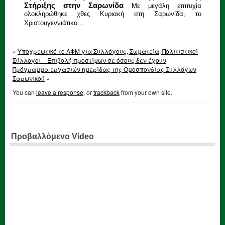
Στήριξης στην Σαρωνίδα
Mε μεγάλη επιτυχία
ολοκληρώθηκε χθες Κυριακή στη Σαρωνίδα, το
Χριστουγεννιάτικο...
«
Υποχρεωτικό το ΑΦΜ για Συλλόγους, Σωματεία, Πολιτιστικοί
Σύλλογοι – Επιβολή προστίμων σε όσους δεν έχουν
Πρόγραμμα εργασιών ημερίδας της Ομοσπονδίας Συλλόγων
Σαρωνικού
»
You can
leave a response
, or
trackback
from your own site.
Προβαλλόμενο Video