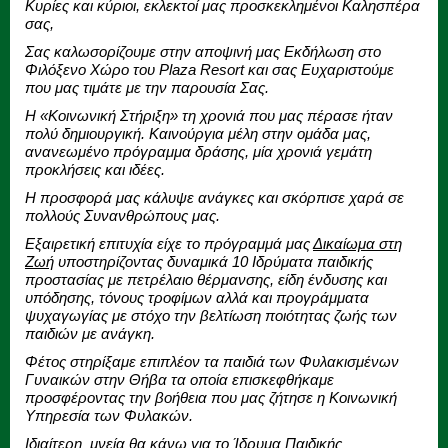
Κυρίες και κύριοι, εκλεκτοί μας προσκεκλημένοι Καλησπέρα
σας,
Σας καλωσορίζουμε στην αποψινή μας Εκδήλωση στο
Φιλόξενο Χώρο του Plaza Resort και σας Ευχαριστούμε
που μας τιμάτε με την παρουσία Σας.
Η «Κοινωνική Στήριξη» τη χρονιά που μας πέρασε ήταν
πολύ δημιουργική. Καινούργια μέλη στην ομάδα μας,
ανανεωμένο πρόγραμμα δράσης, μία χρονιά γεμάτη
προκλήσεις και ιδέες.
Η προσφορά μας κάλυψε ανάγκες και σκόρπισε χαρά σε
πολλούς Συνανθρώπους μας.
Εξαιρετική επιτυχία είχε το πρόγραμμά μας
Δικαίωμα στη
Ζωή
υποστηρίζοντας δυναμικά 10 Ιδρύματα παιδικής
προστασίας με πετρέλαιο θέρμανσης, είδη ένδυσης και
υπόδησης, τόνους τροφίμων αλλά και προγράμματα
ψυχαγωγίας με στόχο την βελτίωση ποιότητας ζωής των
παιδιών με ανάγκη.
Φέτος στηρίξαμε επιπλέον τα παιδιά των Φυλακισμένων
Γυναικών στην Θήβα τα οποία επισκεφθήκαμε
προσφέροντας την βοήθεια που μας ζήτησε η Κοινωνική
Υπηρεσία των Φυλακών.
Ιδιαίτερη μνεία θα κάνω για το Ίδρυμα Παιδικής