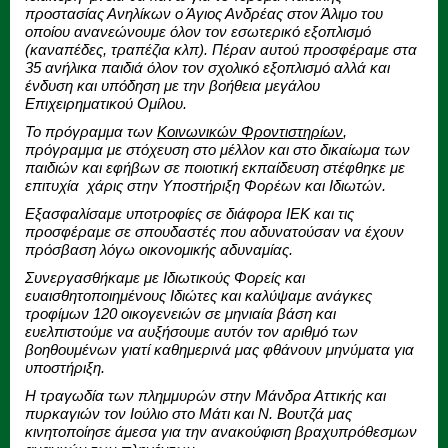
προστασίας Ανηλίκων ο Άγιος Ανδρέας στον Άλιμο του
οποίου ανανεώνουμε όλον τον εσωτερικό εξοπλισμό
(καναπέδες, τραπέζια κλπ). Πέραν αυτού προσφέραμε στα
35 ανήλικα παιδιά όλον τον σχολικό εξοπλισμό αλλά και
ένδυση και υπόδηση με την βοήθεια μεγάλου
Επιχειρηματικού Ομίλου.
Το πρόγραμμα των
Κοινωνικών Φροντιστηρίων
,
πρόγραμμα με στόχευση στο μέλλον και στο δικαίωμα των
παιδιών και εφήβων σε ποιοτική εκπαίδευση στέφθηκε με
επιτυχία χάρις στην Υποστήριξη Φορέων και Ιδιωτών.
Εξασφαλίσαμε υποτροφίες σε διάφορα ΙΕΚ και τις
προσφέραμε σε σπουδαστές που αδυνατούσαν να έχουν
πρόσβαση λόγω οικονομικής αδυναμίας.
Συνεργασθήκαμε με Ιδιωτικούς Φορείς και
ευαισθητοποιημένους Ιδιώτες και καλύψαμε ανάγκες
τροφίμων 120 οικογενειών σε μηνιαία βάση και
ευελπιστούμε να αυξήσουμε αυτόν τον αριθμό των
βοηθουμένων γιατί καθημερινά μας φθάνουν μηνύματα για
υποστήριξη.
Η τραγωδία των πλημμυρών στην Μάνδρα Αττικής και
πυρκαγιών τον Ιούλιο στο Μάτι και Ν. Βουτζά μας
κινητοποίησε άμεσα για την ανακούφιση βραχυπρόθεσμων