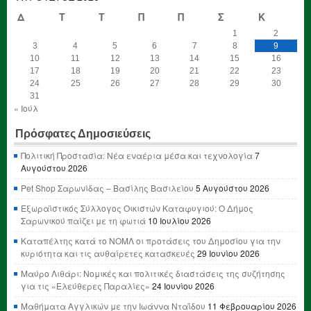
Δ
Τ
Τ
Π
Π
Σ
Κ
1
2
3
4
5
6
7
8
9
10
11
12
13
14
15
16
17
18
19
20
21
22
23
24
25
26
27
28
29
30
31
« Ιούλ
Πρόσφατες Δημοσιεύσεις
Πολιτική Προστασία: Νέα εναέρια μέσα και τεχνολογία
7
Αυγούστου 2026
Pet Shop Σαρωνίδας – Βασίλης Βασιλείου
5 Αυγούστου 2026
Εξωραϊστικός Σύλλογος Οικιστών Καταφυγιού: Ο Δήμος
Σαρωνικού παίζει με τη φωτιά
10 Ιουλίου 2026
Καταπέλτης κατά το ΝΟΜΛ οι προτάσεις του Δημοσίου για την
κυριότητα και τις αυθαίρετες κατασκευές
29 Ιουνίου 2026
Μαύρο Λιθάρι: Νομικές και πολιτικές διαστάσεις της συζήτησης
για τις «Ελεύθερες Παραλίες»
24 Ιουνίου 2026
Μαθήματα Αγγλικών με την Ιωάννα Νταΐδου
11 Φεβρουαρίου 2026