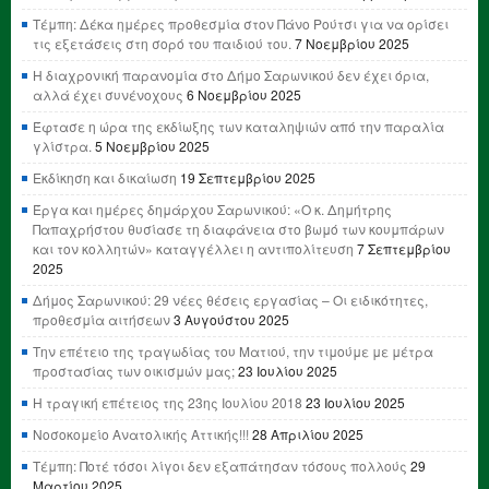
Τέμπη: Δέκα ημέρες προθεσμία στον Πάνο Ρούτσι για να ορίσει
τις εξετάσεις στη σορό του παιδιού του.
7 Νοεμβρίου 2025
Η διαχρονική παρανομία στο Δήμο Σαρωνικού δεν έχει όρια,
αλλά έχει συνένοχους
6 Νοεμβρίου 2025
Έφτασε η ώρα της εκδίωξης των καταληψιών από την παραλία
γλίστρα.
5 Νοεμβρίου 2025
Εκδίκηση και δικαίωση
19 Σεπτεμβρίου 2025
Έργα και ημέρες δημάρχου Σαρωνικού: «Ο κ. Δημήτρης
Παπαχρήστου θυσίασε τη διαφάνεια στο βωμό των κουμπάρων
και τον κολλητών» καταγγέλλει η αντιπολίτευση
7 Σεπτεμβρίου
2025
Δήμος Σαρωνικού: 29 νέες θέσεις εργασίας – Οι ειδικότητες,
προθεσμία αιτήσεων
3 Αυγούστου 2025
Την επέτειο της τραγωδίας του Ματιού, την τιμούμε με μέτρα
προστασίας των οικισμών μας;
23 Ιουλίου 2025
Η τραγική επέτειος της 23ης Ιουλίου 2018
23 Ιουλίου 2025
Νοσοκομείο Ανατολικής Αττικής!!!
28 Απριλίου 2025
Τέμπη: Ποτέ τόσοι λίγοι δεν εξαπάτησαν τόσους πολλούς
29
Μαρτίου 2025