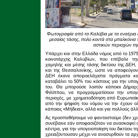
Φωτογραφία από τα Καλύβια με τα εναέρια
μεσαίας τάσης, πολύ κοντά στα μπαλκόνια
αστικών περιοχών τη
Υπάρχει και στην Ελλάδα νόμος από το 1979 
κοινοτάρχης Καλυβίων, που επέβαλε την
χαμηλής και μέσης τάσης δικτύου της ΔΕΗ, 
και της Θεσσαλονίκης, ώστε να αποφεύγον
ΔΕΗ έκανε απειροελάχιστα πράγματα κ
καταβάλει το 50% του κόστους για την υπογ
του. Θα μπορούσε λοιπόν κάποιοι Δήμαρχ
Φιλίππου, να προγραμματίσουν την υπογει
περιοχές, με χρηματοδότηση από Ευρωπαϊκ
από την ψήφιση του νόμου να την έχουν ο
κάποιας «Μήδεια», αλλά και για πολλούς άλλ
Ας προσπαθήσουμε να φανταστούμε (δεν χρει
συνέβαινε εάν αποφασιζόταν να ανασκαφεί 
κέντρα, για την υπογειοποίηση του δικτύου τ
χρειαζόντουσαν μέχρι να ανασυρθούν τα αρ