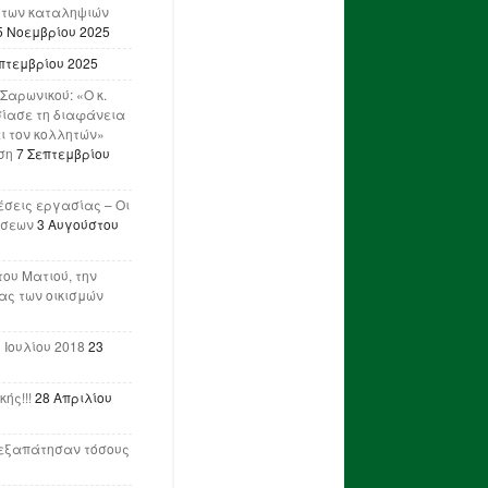
 των καταληψιών
5 Νοεμβρίου 2025
πτεμβρίου 2025
Σαρωνικού: «Ο κ.
ίασε τη διαφάνεια
ι τον κολλητών»
ση
7 Σεπτεμβρίου
έσεις εργασίας – Οι
ήσεων
3 Αυγούστου
του Ματιού, την
ας των οικισμών
 Ιουλίου 2018
23
ής!!!
28 Απριλίου
ν εξαπάτησαν τόσους