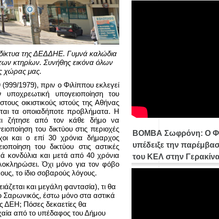
 δίκτυα της ΔΕΔΔΗΕ. Γυμνά καλώδια
 των κτηρίων. Συνήθης εικόνα όλων
ς χώρας μας.
(999/1979), πριν ο Φιλίππου εκλεγεί
 υποχρεωτική υπογειοποίηση του
στους οικιστικούς ιστούς της Αθήνας
ται τα οποιαδήποτε προβλήματα. Η
αι ζήτησε από τον κάθε δήμο να
ειοποίηση του δικτύου στις περιοχές
ΒΟΜΒΑ Σωφρόνη: Ο Φ
οι και ο επί 30 χρόνια δήμαρχος
υπέδειξε την παρέμβασ
οποίηση του δικτύου στις αστικές
ά κονδύλια και μετά από 40 χρόνια
του ΚΕΛ στην Γερακίν
λοκληρώσει. Όχι μόνο για τον φόβο
ους, το ίδιο σοβαρούς λόγους.
άζεται και μεγάλη φαντασία), τι θα
ο Σαρωνικός, έστω μόνο στα αστικά
ης ΔΕΗ; Πόσες δεκαετίες θα
χαία από το υπέδαφος του Δήμου