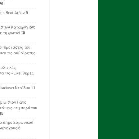
26
λης Βασιλείου
5
ιστών Καταφυγιού:
ε τη φωτιά
10
ι προτάσεις του
 και τις αυθαίρετες
πολιτικές
ια τις «Ελεύθερες
 Ιωάννα Νταΐδου
11
μία στον Πάνο
ετάσεις στη σορό του
25
ο Δήμο Σαρωνικού
υνένοχους
6