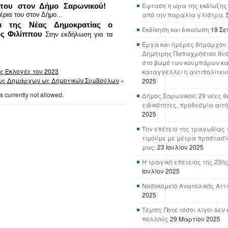
Έφτασε η ώρα της εκδίωξης
του στον Δήμο Σαρωνικού!
από την παραλία γλίστρα.
ρια του στον Δήμο...
α της Νέας Δημοκρατίας ο
Εκδίκηση και δικαίωση
19 Σε
ος Φιλίππου
Στην εκδήλωση για τα
Έργα και ημέρες δημάρχου 
Δημήτρης Παπαχρήστου θυσ
στο βωμό των κουμπάρων κα
ές Εκλογές του 2023
καταγγέλλει η αντιπολίτευ
έως Δημάρχων ως Δημοτικών Συμβούλων
»
2025
s currently not allowed.
Δήμος Σαρωνικού: 29 νέες θ
ειδικότητες, προθεσμία αιτ
2025
Την επέτειο της τραγωδίας 
τιμούμε με μέτρα προστασί
μας;
23 Ιουλίου 2025
Η τραγική επέτειος της 23ης
Ιουλίου 2025
Νοσοκομείο Ανατολικής Αττικ
2025
Τέμπη: Ποτέ τόσοι λίγοι δε
πολλούς
29 Μαρτίου 2025