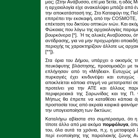
μας; (Στην Ανάβυσσο, επί μια 5ετία, η οδός Μ
η αρχαιολογία είχε ανακαλύψει μπάζα από έν
την αποκατάστασή της. Στο Καταφύγι της Πα
επιτρέπει την εκσκαφή, από την COSMOTE, 
επέκταση του δικτύου οπτικών ινών. Και ακό
Φώκαιας που λόγω της αρχαιολογίας παραμέ
βουρκόνερα [*]. Ή τις αλυκές Αναβύσσου, ό
αντίδρασης, για να μην προχωρήσει οποιαδή
περιοχής τις χαρακτηρίζουν άλλοτε ως αρχαι
[**]).
Στα όρια του Δήμου, υπάρχει ο οικισμός 
πευκόφυτης βλάστησης, προσομοιάζει με τι
επλήγησαν από τη «Μήδεια». Ευτυχώς μέ
πυρκαγιές έχει κινδυνέψει και ευτυχώς 
αποκλείεται κάποια στιγμή να μετατραπεί σε
προτείνει για την ΑΤΕ και άλλους παρό
περιφερειακά της Σαρωνίδας και της Π.
Μήπως θα έπρεπε να καταθέσει κάποια άμ
προστασία τους από ακραία καιρικά φαινόμεν
την υπογειοποίηση των δικτύων;
Καταλήγω αβίαστα στο συμπέρασμα, ότι η 
τίποτε άλλο από μια ακόμα
πομφόλυγα
, όπ
του, όλα αυτά τα χρόνια, π.χ. η μεταφορά
περί ενοποίησης της παραλιακής ζώνης Α