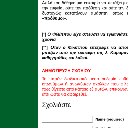
Απλά του δόθηκε μια ευκαιρία να πετάξει μ
την ευφυΐα, ούτε την πρόθεση και ούτε την 
δυστυχώς καταπίνουν αμάσητη, όπως κ
«πρόθυμοι»
.
[*]
Ο Φιλίππου είχε σπεύσει να εγκαινιάσε
χρόνια
[**]
Όταν ο Φιλίππου επέτρεψε να αποτ
μπάζων από την εκσκαφή της λ. Καραμαν
καθηγητάδες και λαϊκοί.
ΔΗΜΟΣΙΕΥΣΗ ΣΧΟΛΙΟΥ
Το παρόν διαδικτυακό μέσο ουδεμία ευθ
επωνύμων ή ανωνύμων σχολίων που φιλοξ
πως θίγεστε από κάποιο εξ αυτών, επικοινω
έτσι ώστε να αφαιρεθεί.
Σχολιάστε
Name (required)