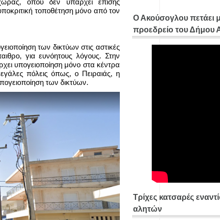
χώρας, όπου δεν υπάρχει επίσης
 υποκριτική τοποθέτηση μόνο από τον
Ο Ακούσογλου πετάει 
προεδρείο του Δήμου
γειοποίηση των δικτύων στις αστικές
παιθρο, για ευνόητους λόγους. Στην
ρχει υπογειοποίηση μόνο στα κέντρα
εγάλες πόλεις όπως, ο Πειραιάς, η
υπογειοποίηση των δικτύων.
Τρίχες κατσαρές εναντ
αλητών