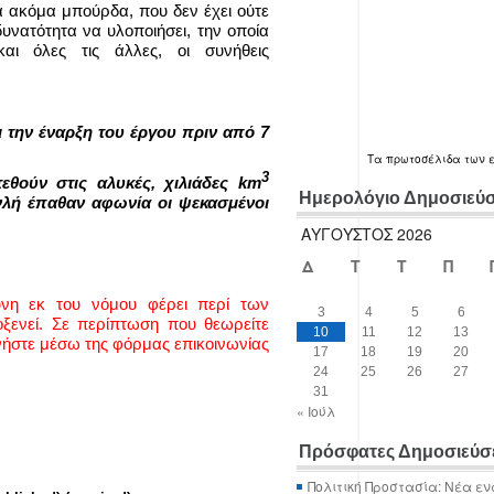
ια ακόμα μπούρδα, που δεν έχει ούτε
δυνατότητα να υλοποιήσει, την οποία
αι όλες τις άλλες, οι συνήθεις
ι την έναρξη του έργου πριν από 7
Τα
πρωτοσέλιδα
των 
3
εθούν στις αλυκές, χιλιάδες
km
Ημερολόγιο Δημοσιεύ
λή έπαθαν αφωνία οι ψεκασμένοι
ΑΎΓΟΥΣΤΟΣ 2026
Δ
Τ
Τ
Π
ύνη εκ του νόμου φέρει περί των
3
4
5
6
ενεί. Σε περίπτωση που θεωρείτε
10
11
12
13
νήστε μέσω της φόρμας επικοινωνίας
17
18
19
20
24
25
26
27
31
« Ιούλ
Πρόσφατες Δημοσιεύσ
Πολιτική Προστασία: Νέα εν