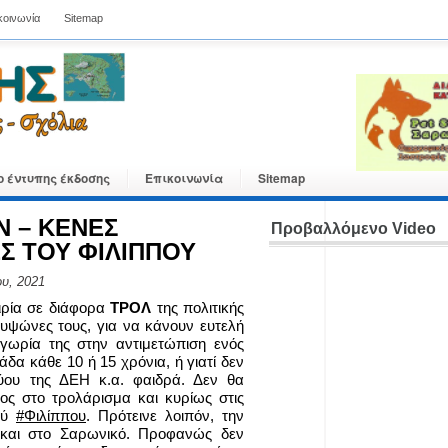
κοινωνία
Sitemap
ο έντυπης έκδοσης
Επικοινωνία
Sitemap
Ν – ΚΕΝΕΣ
Προβαλλόμενο Video
Σ ΤΟΥ ΦΙΛΙΠΠΟΥ
υ, 2021
ιρία σε διάφορα
ΤΡΟΛ
της πολιτικής
ρυψώνες τους, για να κάνουν ευτελή
ιγωρία της στην αντιμετώπιση ενός
δα κάθε 10 ή 15 χρόνια, ή γιατί δεν
κτύου της ΔΕΗ κ.α. φαιδρά. Δεν θα
ος στο τρολάρισμα και κυρίως στις
ού
#Φιλίππου
. Πρότεινε λοιπόν, την
και στο Σαρωνικό. Προφανώς δεν