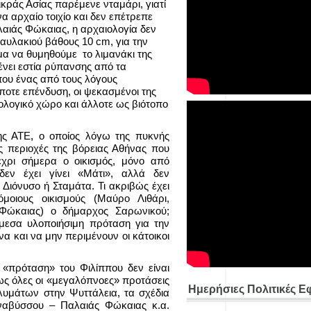
ικράς Ασίας παρέμενε νταμάρι, γιατί
α αρχαίο τοιχίο και δεν επέτρεπε
λαιάς Φώκαιας, η αρχαιολογία δεν
αυλακιού βάθους 10 cm, για την
μα να θυμηθούμε το λιμανάκι της
νει εστία ρύπανσης από τα
που ένας από τους λόγους
ποτε επένδυση, οι ψεκασμένοι της
ολογικό χώρο και άλλοτε ως βιότοπο
της ΑΤΕ, ο οποίος λόγω της πυκνής
ς περιοχές της βόρειας Αθήνας που
χρι σήμερα ο οικισμός, μόνο από
δεν έχει γίνει «Μάτι», αλλά δεν
 Διόνυσο ή Σταμάτα. Τι ακριβώς έχει
μοιους οικισμούς (Μαύρο Λιθάρι,
 Φώκαιας) ο δήμαρχος Σαρωνικού;
εσα υλοποιήσιμη πρόταση για την
α και να μην περιμένουν οι κάτοικοι
«πρόταση» του Φιλίππου δεν είναι
ως όλες οι «μεγαλόπνοες» προτάσεις
Ημερήσιες Πολιτικές Ε
 λυμάτων στην Ψυττάλεια, τα σχέδια
ναβύσσου – Παλαιάς Φώκαιας κ.α.