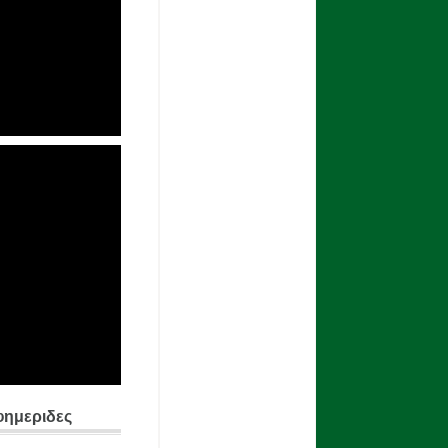
φημεριδες