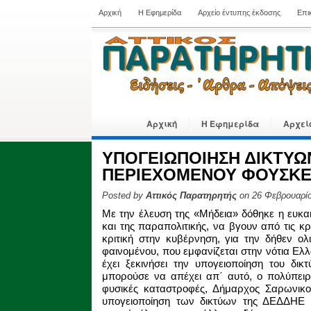
Αρχική
Η Εφημερίδα
Αρχείο έντυπης έκδοσης
Επι
Αρχική
Η Εφημερίδα
Αρχεί
ΥΠΟΓΕΙΩΠΟΙΗΣΗ ΔΙΚΤΥΩ
ΠΕΡΙΕΧΟΜΕΝΟΥ ΦΟΥΣΚΕ
Posted by
Αττικός Παρατηρητής
on 26 Φεβρουαρίο
Με την έλευση της «Μήδεια» δόθηκε η ευκα
και της παραπολιτικής, να βγουν από τις κ
κριτική στην κυβέρνηση, για την δήθεν ολ
φαινομένου, που εμφανίζεται στην νότια Ελλά
έχει ξεκινήσει την υπογειοποίηση του δι
μπορούσε να απέχει απ΄ αυτό, ο πολύπειρ
φυσικές καταστροφές, Δήμαρχος Σαρωνικ
υπογειοποίηση των δικτύων της ΔΕΔΔΗΕ 