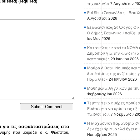
ublished) (required)
τεχνολογία
7 Αυγούστου 20
Pet Shop Σαρωνίδας – Βασί
Αυγούστου 2026
Εξωραϊστικός Σύλλογος Οικ
Ο Δήμος Σαρωνικού παίζει μ
Ιουλίου 2026
Καταπέλτης κατά το ΝΟΜΛ ο
Δημοσίου για την κυριότητα
κατασκευές
29 Ιουνίου 2026
Μαύρο Λιθάρι: Νομικές και 
διαστάσεις της συζήτησης γ
Παραλίες»
24 Ιουνίου 2026
Μαθήματα Αγγλικών με την
Φεβρουαρίου 2026
Τέμπη: Δέκα ημέρες προθεσ
Ρούτσι για να ορίσει τις εξ
παιδιού του.
7 Νοεμβρίου 20
Η διαχρονική παρανομία στ
α για τις ασφαλτοστρώσεις στο
δεν έχει όρια, αλλά έχει σ
νομής που μοιράζει ο κ. Φιλίππου,
Νοεμβρίου 2025