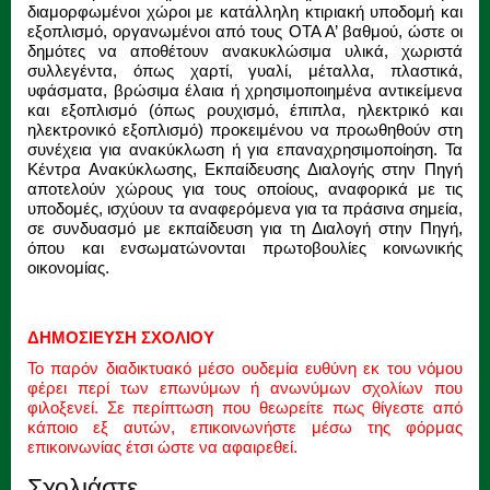
διαμορφωμένοι χώροι με κατάλληλη κτιριακή υποδομή και
εξοπλισμό, οργανωμένοι από τους ΟΤΑ Α’ βαθμού, ώστε οι
δημότες να αποθέτουν ανακυκλώσιμα υλικά, χωριστά
συλλεγέντα, όπως χαρτί, γυαλί, μέταλλα, πλαστικά,
υφάσματα, βρώσιμα έλαια ή χρησιμοποιημένα αντικείμενα
και εξοπλισμό (όπως ρουχισμό, έπιπλα, ηλεκτρικό και
ηλεκτρονικό εξοπλισμό) προκειμένου να προωθηθούν στη
συνέχεια για ανακύκλωση ή για επαναχρησιμοποίηση. Τα
Κέντρα Ανακύκλωσης, Εκπαίδευσης Διαλογής στην Πηγή
αποτελούν χώρους για τους οποίους, αναφορικά με τις
υποδομές, ισχύουν τα αναφερόμενα για τα πράσινα σημεία,
σε συνδυασμό με εκπαίδευση για τη Διαλογή στην Πηγή,
όπου και ενσωματώνονται πρωτοβουλίες κοινωνικής
οικονομίας.
ΔΗΜΟΣΙΕΥΣΗ ΣΧΟΛΙΟΥ
Το παρόν διαδικτυακό μέσο ουδεμία ευθύνη εκ του νόμου
φέρει περί των επωνύμων ή ανωνύμων σχολίων που
φιλοξενεί. Σε περίπτωση που θεωρείτε πως θίγεστε από
κάποιο εξ αυτών, επικοινωνήστε μέσω της φόρμας
επικοινωνίας έτσι ώστε να αφαιρεθεί.
Σχολιάστε