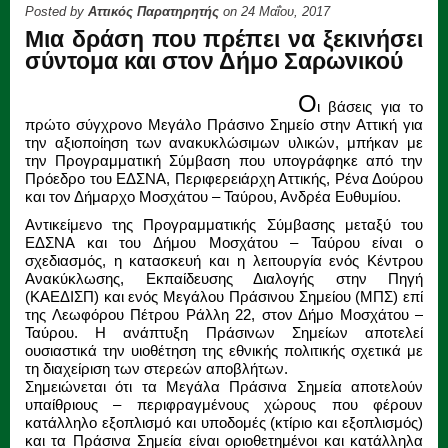
Posted by
Αττικός Παρατηρητής
on 24 Μαΐου, 2017
Μια δράση που πρέπει να ξεκινήσει
σύντομα και στον Δήμο Σαρωνικού
Ο
ι βάσεις για το
πρώτο σύγχρονο Μεγάλο Πράσινο Σημείο στην Αττική για
την αξιοποίηση των ανακυκλώσιμων υλικών, μπήκαν με
την Προγραμματική Σύμβαση που υπογράφηκε από την
Πρόεδρο του ΕΔΣΝΑ, Περιφερειάρχη Αττικής, Ρένα Δούρου
και τον Δήμαρχο Μοσχάτου – Ταύρου, Ανδρέα Ευθυμίου.
Αντικείμενο της Προγραμματικής Σύμβασης μεταξύ του
ΕΔΣΝΑ και του Δήμου Μοσχάτου – Ταύρου είναι ο
σχεδιασμός, η κατασκευή και η λειτουργία ενός Κέντρου
Ανακύκλωσης, Εκπαίδευσης Διαλογής στην Πηγή
(ΚΑΕΔΙΣΠ) και ενός Μεγάλου Πράσινου Σημείου (ΜΠΣ) επί
της Λεωφόρου Πέτρου Ράλλη 22, στον Δήμο Μοσχάτου –
Ταύρου. Η ανάπτυξη Πράσινων Σημείων αποτελεί
ουσιαστικά την υιοθέτηση της εθνικής πολιτικής σχετικά με
τη διαχείριση των στερεών αποβλήτων.
Σημειώνεται ότι τα Μεγάλα Πράσινα Σημεία αποτελούν
υπαίθριους – περιφραγμένους χώρους που φέρουν
κατάλληλο εξοπλισμό και υποδομές (κτίριο και εξοπλισμός)
και τα Πράσινα Σημεία είναι οριοθετημένοι και κατάλληλα