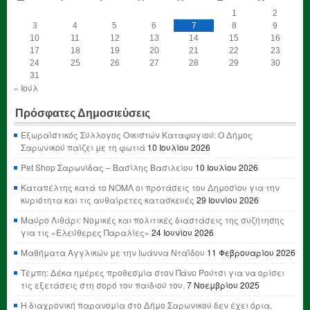
1
2
3
4
5
6
7
8
9
10
11
12
13
14
15
16
17
18
19
20
21
22
23
24
25
26
27
28
29
30
31
« Ιούλ
Πρόσφατες Δημοσιεύσεις
Εξωραϊστικός Σύλλογος Οικιστών Καταφυγιού: Ο Δήμος
Σαρωνικού παίζει με τη φωτιά
10 Ιουλίου 2026
Pet Shop Σαρωνίδας – Βασίλης Βασιλείου
10 Ιουλίου 2026
Καταπέλτης κατά το ΝΟΜΛ οι προτάσεις του Δημοσίου για την
κυριότητα και τις αυθαίρετες κατασκευές
29 Ιουνίου 2026
Μαύρο Λιθάρι: Νομικές και πολιτικές διαστάσεις της συζήτησης
για τις «Ελεύθερες Παραλίες»
24 Ιουνίου 2026
Μαθήματα Αγγλικών με την Ιωάννα Νταΐδου
11 Φεβρουαρίου 2026
Τέμπη: Δέκα ημέρες προθεσμία στον Πάνο Ρούτσι για να ορίσει
τις εξετάσεις στη σορό του παιδιού του.
7 Νοεμβρίου 2025
Η διαχρονική παρανομία στο Δήμο Σαρωνικού δεν έχει όρια,