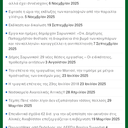
αλλά έχει συνένοχους
6 Νοεμβρίου 2025
Έφτασε η ώρα της εκδίωξης των καταληψιών από την παραλία
γλίστρα.
5 Νοεμβρίου 2025
Εκδίκηση και δικαίωση
19 Σεπτεμβρίου 2025
Έργα και ημέρες δημάρχου Σαρωνικού: «Ο κ. Δημήτρης
Παπαχρήστου θυσίασε τη διαφάνεια στο βωμό των κουμπάρων
και τον κολλητών» καταγγέλλει η αντιπολίτευση
7 Σεπτεμβρίου
2025
Δήμος Σαρωνικού: 29 νέες θέσεις εργασίας – Οι ειδικότητες,
προθεσμία αιτήσεων
3 Αυγούστου 2025
Την επέτειο της τραγωδίας του Ματιού, την τιμούμε με μέτρα
προστασίας των οικισμών μας;
23 Ιουλίου 2025
Η τραγική επέτειος της 23ης Ιουλίου 2018
23 Ιουλίου 2025
Νοσοκομείο Ανατολικής Αττικής!!!
28 Απριλίου 2025
Τέμπη: Ποτέ τόσοι λίγοι δεν εξαπάτησαν τόσους πολλούς
29
Μαρτίου 2025
Επενδυτικό σχέδιο €2 δισ. για την αξιοποίηση του ακινήτου στις
Αλυκές Αναβύσσου επεξεργάζεται η κυβέρνηση
19 Μαρτίου 2025
Παραιτήθηκε από Πρόεδρος της ΔΕΕΠ η Βανίτα Σωφρόνη
4