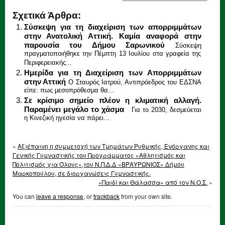
Σχετικά Άρθρα:
Σύσκεψη για τη διαχείριση των απορριμμάτων
στην Ανατολική Αττική. Καμία αναφορά στην
παρουσία του Δήμου Σαρωνικού
Σύσκεψη
πραγματοποιήθηκε την Πέμπτη 13 Ιουλίου στα γραφεία της
Περιφερειακής...
Ημερίδα για τη Διαχείριση των Απορριμμάτων
στην Αττική
Ο Σταυρός Ιατρού, Αντιπρόεδρος του ΕΔΣΝΑ
είπε: πως μεσοπρόθεσμα θα...
Σε κρίσιμο σημείο πλέον η κλιματική αλλαγή.
Παραμένει μεγάλο το χάσμα
Για το 2030, δεσμεύεται
η Κινεζική ηγεσία να πάρει...
«
Αξιέπαινη η συμμετοχή των Τμημάτων Ρυθμικής, Ενόργανης και
Γενικής Γυμναστικής του Προγράμματος «Αθλητισμός και
Πολιτισμός για Όλους»,του Ν.Π.Δ.Δ «ΒΡΑΥΡΩΝΙΟΣ» Δήμου
Μαρκοπούλου, σε διοργανώσεις Γυμναστικής.
«Παιδί και Θάλασσα» από τον Ν.Ο.Σ.
»
You can
leave a response
, or
trackback
from your own site.