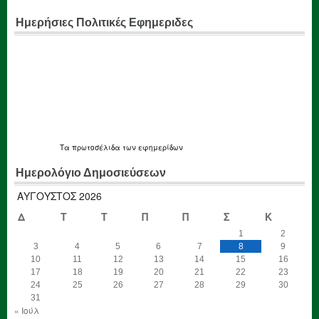
Ημερήσιες Πολιτικές Εφημεριδες
Τα
πρωτοσέλιδα
των εφημερίδων
Ημερολόγιο Δημοσιεύσεων
ΑΎΓΟΥΣΤΟΣ 2026
Δ
Τ
Τ
Π
Π
Σ
Κ
1
2
3
4
5
6
7
8
9
10
11
12
13
14
15
16
17
18
19
20
21
22
23
24
25
26
27
28
29
30
31
« Ιούλ