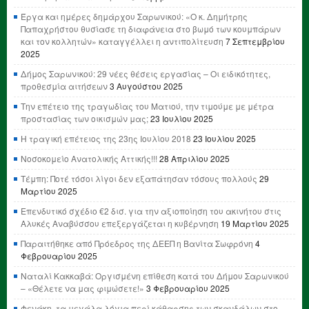
Έργα και ημέρες δημάρχου Σαρωνικού: «Ο κ. Δημήτρης
Παπαχρήστου θυσίασε τη διαφάνεια στο βωμό των κουμπάρων
και τον κολλητών» καταγγέλλει η αντιπολίτευση
7 Σεπτεμβρίου
2025
Δήμος Σαρωνικού: 29 νέες θέσεις εργασίας – Οι ειδικότητες,
προθεσμία αιτήσεων
3 Αυγούστου 2025
Την επέτειο της τραγωδίας του Ματιού, την τιμούμε με μέτρα
προστασίας των οικισμών μας;
23 Ιουλίου 2025
Η τραγική επέτειος της 23ης Ιουλίου 2018
23 Ιουλίου 2025
Νοσοκομείο Ανατολικής Αττικής!!!
28 Απριλίου 2025
Τέμπη: Ποτέ τόσοι λίγοι δεν εξαπάτησαν τόσους πολλούς
29
Μαρτίου 2025
Επενδυτικό σχέδιο €2 δισ. για την αξιοποίηση του ακινήτου στις
Αλυκές Αναβύσσου επεξεργάζεται η κυβέρνηση
19 Μαρτίου 2025
Παραιτήθηκε από Πρόεδρος της ΔΕΕΠ η Βανίτα Σωφρόνη
4
Φεβρουαρίου 2025
Ναταλί Κακκαβά: Οργισμένη επίθεση κατά του Δήμου Σαρωνικού
– «Θέλετε να μας φιμώσετε!»
3 Φεβρουαρίου 2025
Φενάκη, τα μεγάλα λόγια περί κάθαρσης των σκανδάλων στο