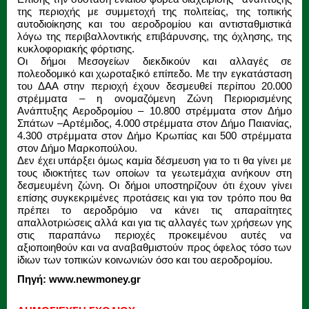
της περιοχής με συμμετοχή της πολιτείας, της τοπικής
αυτοδιοίκησης και του αεροδρομίου και αντισταθμιστικά
λόγω της περιβαλλοντικής επιβάρυνσης, της όχλησης, της
κυκλοφοριακής φόρτισης.
Οι δήμοι Μεσογείων διεκδικούν και αλλαγές σε
πολεοδομικό και χωροταξικό επίπεδο. Με την εγκατάσταση
του ΔΑΑ στην περιοχή έχουν δεσμευθεί περίπου 20.000
στρέμματα – η ονομαζόμενη Ζώνη Περιορισμένης
Ανάπτυξης Αεροδρομίου – 10.800 στρέμματα στον Δήμο
Σπάτων –Αρτέμιδος, 4.000 στρέμματα στον Δήμο Παιανίας,
4.300 στρέμματα στον Δήμο Κρωπίας και 500 στρέμματα
στον Δήμο Μαρκοπούλου.
Δεν έχει υπάρξει όμως καμία δέσμευση για το τι θα γίνει με
τους ιδιοκτήτες των οποίων τα γεωτεμάχια ανήκουν στη
δεσμευμένη ζώνη. Οι δήμοι υποστηρίζουν ότι έχουν γίνει
επίσης συγκεκριμένες προτάσεις και για τον τρόπο που θα
πρέπει το αεροδρόμιο να κάνει τις απαραίτητες
απαλλοτριώσεις αλλά και για τις αλλαγές των χρήσεων γης
στις παραπάνω περιοχές προκειμένου αυτές να
αξιοποιηθούν και να αναβαθμιστούν προς όφελος τόσο των
ίδιων των τοπικών κοινωνιών όσο και του αεροδρομίου.
Πηγή: www.newmoney.gr