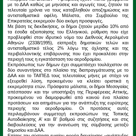
με το ΔΑΑ καθώς με μηνύσεις και αγωγές τους, ζητούν τα
τελευταία χρόνια να τους καταβληθούν αποζημιώσεις και
αντισταθμιστικά οφέλη. Μάλιστα, στο Συμβούλιο της
Επικρατείας εκκρεμούν δύο ακόμη προσφυγές.
Με βάση τις διεκδικήσεις, οι δήμοι ζητούν μερίδιο 10% από
τα έσοδα αξιοποίησης του Ελληνικού, ρύθμιση που είχε
προβλεφθεί στον ιδρυτικό νόμο του Διεθνούς Αερολιμένα
Αθηνών (2338/1995), είσπραξη δημοτικών τελών και
αντισταθμιστικό τέλος 2% λόγω της όχλησης και της
περιβαλλοντικής επιβάρυνσης που έχει προκαλέσει στην
περιοχή τους η εγκατάσταση του αεροδρομίου.
Εκπρόσωπος των δήμων έχει συμμετάσχει τουλάχιστον σε
δύο συναντήσεις στο πλαίσιο της διαπραγμάτευσης με το
ΔΑΑ και το ΤΑΙΠΕΔ τους τελευταίους μήνες με στόχο να
εξευρεθεί λύση, προκειμένου να κλείσει οριστικά η
εκκρεμότητα ετών. Πρόσφατα μάλιστα, οι δήμοι Μεσογαίας
απέσπασαν και την υποστήριξη της Περιφέρειας Αττικής,
προκειμένου να διαμορφωθεί από κοινού ένα πλαίσιο
προτάσεων και αιτημάτων για την ανάπτυξη της ευρύτερης
περιοχής του αεροδρομίου. Οι προτάσεις αυτές
περιλαμβάνουν συμμετοχή εκπροσώπων της Τοπικής
Αυτοδιοίκησης Α’ και Β’ βαθμού στις συζητήσεις και στις
διαβουλεύσεις για την ανανέωση της σύμβασης μεταξύ
δημοσίου και ΔΑΑ.
Επίσης την σύσταση ενιαίου φορέα διαχείρισης –ανάπτυξης