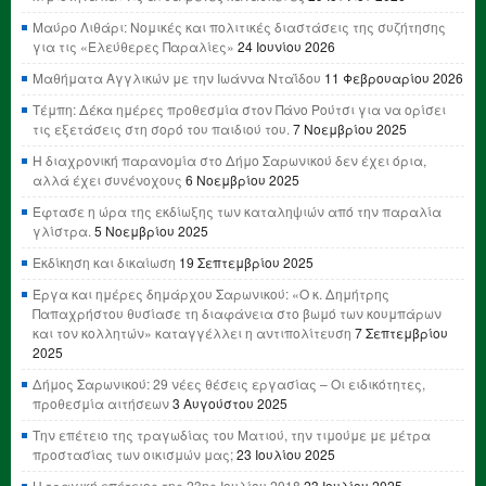
Μαύρο Λιθάρι: Νομικές και πολιτικές διαστάσεις της συζήτησης
για τις «Ελεύθερες Παραλίες»
24 Ιουνίου 2026
Μαθήματα Αγγλικών με την Ιωάννα Νταΐδου
11 Φεβρουαρίου 2026
Τέμπη: Δέκα ημέρες προθεσμία στον Πάνο Ρούτσι για να ορίσει
τις εξετάσεις στη σορό του παιδιού του.
7 Νοεμβρίου 2025
Η διαχρονική παρανομία στο Δήμο Σαρωνικού δεν έχει όρια,
αλλά έχει συνένοχους
6 Νοεμβρίου 2025
Έφτασε η ώρα της εκδίωξης των καταληψιών από την παραλία
γλίστρα.
5 Νοεμβρίου 2025
Εκδίκηση και δικαίωση
19 Σεπτεμβρίου 2025
Έργα και ημέρες δημάρχου Σαρωνικού: «Ο κ. Δημήτρης
Παπαχρήστου θυσίασε τη διαφάνεια στο βωμό των κουμπάρων
και τον κολλητών» καταγγέλλει η αντιπολίτευση
7 Σεπτεμβρίου
2025
Δήμος Σαρωνικού: 29 νέες θέσεις εργασίας – Οι ειδικότητες,
προθεσμία αιτήσεων
3 Αυγούστου 2025
Την επέτειο της τραγωδίας του Ματιού, την τιμούμε με μέτρα
προστασίας των οικισμών μας;
23 Ιουλίου 2025
Η τραγική επέτειος της 23ης Ιουλίου 2018
23 Ιουλίου 2025