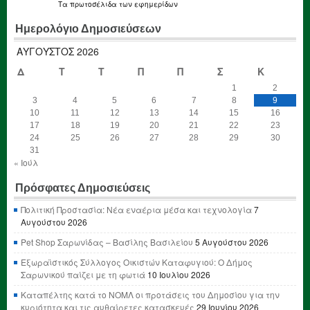
Τα
πρωτοσέλιδα
των εφημερίδων
Ημερολόγιο Δημοσιεύσεων
ΑΎΓΟΥΣΤΟΣ 2026
Δ
Τ
Τ
Π
Π
Σ
Κ
1
2
3
4
5
6
7
8
9
10
11
12
13
14
15
16
17
18
19
20
21
22
23
24
25
26
27
28
29
30
31
« Ιούλ
Πρόσφατες Δημοσιεύσεις
Πολιτική Προστασία: Νέα εναέρια μέσα και τεχνολογία
7
Αυγούστου 2026
Pet Shop Σαρωνίδας – Βασίλης Βασιλείου
5 Αυγούστου 2026
Εξωραϊστικός Σύλλογος Οικιστών Καταφυγιού: Ο Δήμος
Σαρωνικού παίζει με τη φωτιά
10 Ιουλίου 2026
Καταπέλτης κατά το ΝΟΜΛ οι προτάσεις του Δημοσίου για την
κυριότητα και τις αυθαίρετες κατασκευές
29 Ιουνίου 2026