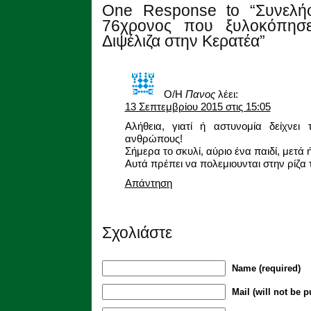
One Response to “Συνελήφ
76χρονος που ξυλοκόπησ
Διψέλιζα στην Κερατέα”
Ο/Η
Πανος
λέει:
13 Σεπτεμβρίου 2015 στις 15:05
Αλήθεια, γιατί ή αστυνομία δείχνει 
ανθρώπους!
Σήμερα το σκυλί, αύριο ένα παιδί, μετά ή
Αυτά πρέπει να πολεμιουνται στην ρίζα 
Απάντηση
Σχολιάστε
Name (required)
Mail (will not be p