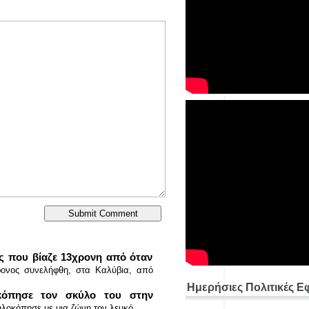
ς που βίαζε 13χρονη από όταν
ονος συνελήφθη, στα Καλύβια, από
Ημερήσιες Πολιτικές Ε
κόπησε τον σκύλο του στην
λοκόπησε με μια ζώνη τον λευκό...