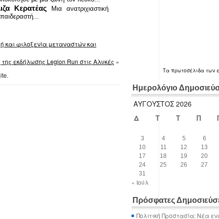
ιζα Κερατέας
Μια ανατριχιαστική
παιδεραστή...
χή και φιλοξενία μεταναστών και
 της εκδήλωσης Legion Run στις Αλυκές
»
Τα
πρωτοσέλιδα
των 
ite.
Ημερολόγιο Δημοσιεύ
ΑΎΓΟΥΣΤΟΣ 2026
Δ
Τ
Τ
Π
3
4
5
6
10
11
12
13
17
18
19
20
24
25
26
27
31
« Ιούλ
Πρόσφατες Δημοσιεύσ
Πολιτική Προστασία: Νέα εν