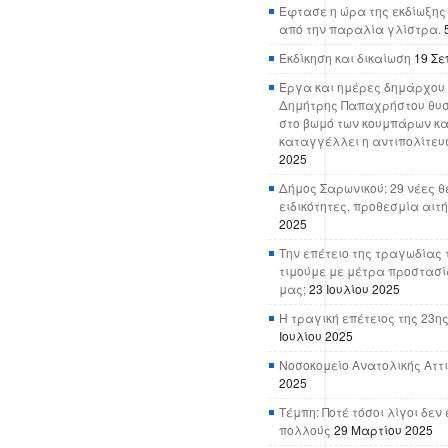
Έφτασε η ώρα της εκδίωξης
από την παραλία γλίστρα.
Εκδίκηση και δικαίωση
19 Σε
Έργα και ημέρες δημάρχου 
Δημήτρης Παπαχρήστου θυσ
στο βωμό των κουμπάρων κα
καταγγέλλει η αντιπολίτευ
2025
Δήμος Σαρωνικού: 29 νέες θ
ειδικότητες, προθεσμία αιτ
2025
Την επέτειο της τραγωδίας 
τιμούμε με μέτρα προστασί
μας;
23 Ιουλίου 2025
Η τραγική επέτειος της 23ης
Ιουλίου 2025
Νοσοκομείο Ανατολικής Αττικ
2025
Τέμπη: Ποτέ τόσοι λίγοι δε
πολλούς
29 Μαρτίου 2025