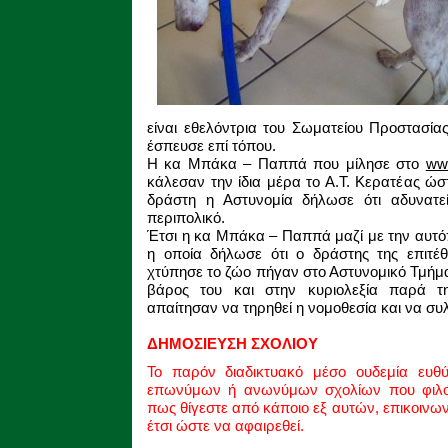
είναι εθελόντρια του Σωματείου Προστασία
έσπευσε επί τόπου.
Η κα Μπάκα – Παππά που μίλησε στο
ww
κάλεσαν την ίδια μέρα το Α.Τ. Κερατέας ώ
δράστη η Αστυνομία δήλωσε ότι αδυνατεί
περιπολικό.
Έτσι η κα Μπάκα – Παππά μαζί με την αυτό
η οποία δήλωσε ότι ο δράστης της επιτέθη
χτύπησε το ζώο πήγαν στο Αστυνομικό Τμήμα 
βάρος του και στην κυριολεξία παρά τ
απαίτησαν να τηρηθεί η νομοθεσία και να συ
ΔΗΜΟΣΙΕΥΣΗ ΣΧΟΛΙΟΥ
Το παρόν διαδικτυακό μέσο ουδεμία ευθ
επωνύμων ή ανωνύμων σχολίων που φιλοξ
πως θίγεστε από κάποιο εξ αυτών, επικοινω
έτσι ώστε να αφαιρεθεί.