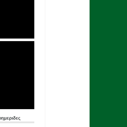
φημεριδες