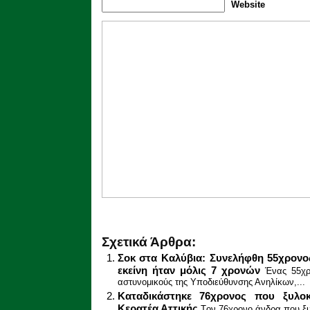
Website
Σχετικά Άρθρα:
Σοκ στα Καλύβια: Συνελήφθη 55χρονο
εκείνη ήταν μόλις 7 χρονών
Ένας 55χρ
αστυνομικούς της Υποδιεύθυνσης Ανηλίκων,...
Καταδικάστηκε 76χρονος που ξυλο
Κερατέα Αττικής
Tον 76χρονο άνδρα που ξυ