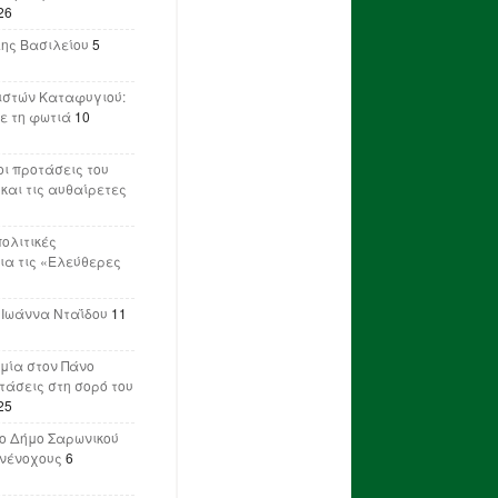
26
λης Βασιλείου
5
ιστών Καταφυγιού:
ε τη φωτιά
10
ι προτάσεις του
 και τις αυθαίρετες
πολιτικές
ια τις «Ελεύθερες
 Ιωάννα Νταΐδου
11
μία στον Πάνο
ετάσεις στη σορό του
25
ο Δήμο Σαρωνικού
υνένοχους
6