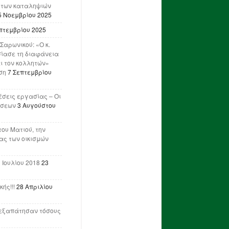
 των καταληψιών
5 Νοεμβρίου 2025
πτεμβρίου 2025
Σαρωνικού: «Ο κ.
ίασε τη διαφάνεια
ι τον κολλητών»
ση
7 Σεπτεμβρίου
έσεις εργασίας – Οι
ήσεων
3 Αυγούστου
του Ματιού, την
ας των οικισμών
 Ιουλίου 2018
23
ής!!!
28 Απριλίου
ν εξαπάτησαν τόσους