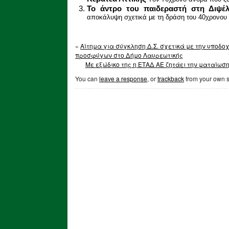
Το άντρο του παιδεραστή στη Διψέλ
αποκάλυψη σχετικά με τη δράση του 40χρονου 
«
Αίτημα για σύγκληση Δ.Σ. σχετικά με την υποδο
προσφύγων στο Δήμο Λαυρεωτικής
Με εξώδικο της η ΕΤΑΔ ΑΕ ζητάει την ματαίωση
You can
leave a response
, or
trackback
from your own s