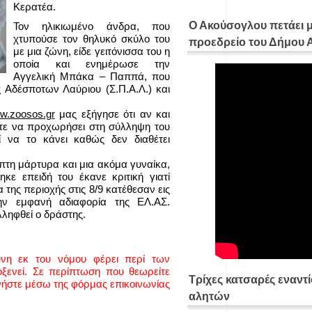
Κερατέα.
Ο Ακούσογλου πετάει 
Τον ηλικιωμένο άνδρα, που
χτυπούσε τον θηλυκό σκύλο του
προεδρείο του Δήμου
με μια ζώνη, είδε γειτόνισσα του η
οποία και ενημέρωσε την
Αγγελική Μπάκα – Παππά, που
ς Αδέσποτων Λαύριου (Σ.Π.Α.Λ.) και
w.zoosos.gr
μας εξήγησε ότι αν και
στε να προχωρήσει στη σύλληψη του
 να το κάνει καθώς δεν διαθέτει
πτη μάρτυρα και μια ακόμα γυναίκα,
κε επειδή του έκανε κριτική γιατί
της περιοχής στις 8/9 κατέθεσαν εις
ην εμφανή αδιαφορία της ΕΛ.ΑΣ.
λληφθεί ο δράστης.
ύνη εκ του νόμου φέρει περί των
ενεί. Σε περίπτωση που θεωρείτε
Τρίχες κατσαρές εναντ
νήστε μέσω της φόρμας επικοινωνίας
αλητών