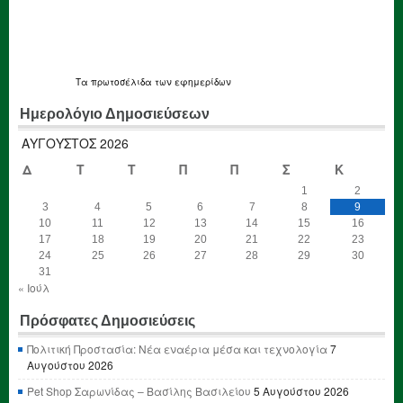
Τα
πρωτοσέλιδα
των εφημερίδων
Ημερολόγιο Δημοσιεύσεων
ΑΎΓΟΥΣΤΟΣ 2026
Δ
Τ
Τ
Π
Π
Σ
Κ
1
2
3
4
5
6
7
8
9
10
11
12
13
14
15
16
17
18
19
20
21
22
23
24
25
26
27
28
29
30
31
« Ιούλ
Πρόσφατες Δημοσιεύσεις
Πολιτική Προστασία: Νέα εναέρια μέσα και τεχνολογία
7
Αυγούστου 2026
Pet Shop Σαρωνίδας – Βασίλης Βασιλείου
5 Αυγούστου 2026