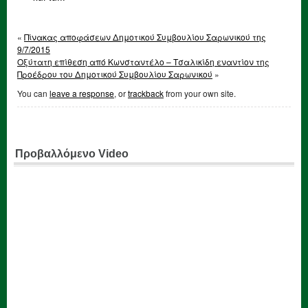
«
Πίνακας αποφάσεων Δημοτικού Συμβουλίου Σαρωνικού της
9/7/2015
Οξύτατη επίθεση από Κωνσταντέλο – Τσαλικίδη εναντίον της
Προέδρου του Δημοτικού Συμβουλίου Σαρωνικού
»
You can
leave a response
, or
trackback
from your own site.
Προβαλλόμενο Video