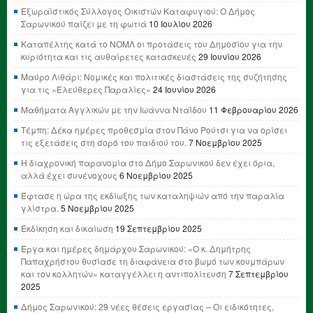
Εξωραϊστικός Σύλλογος Οικιστών Καταφυγιού: Ο Δήμος
Σαρωνικού παίζει με τη φωτιά
10 Ιουλίου 2026
Καταπέλτης κατά το ΝΟΜΛ οι προτάσεις του Δημοσίου για την
κυριότητα και τις αυθαίρετες κατασκευές
29 Ιουνίου 2026
Μαύρο Λιθάρι: Νομικές και πολιτικές διαστάσεις της συζήτησης
για τις «Ελεύθερες Παραλίες»
24 Ιουνίου 2026
Μαθήματα Αγγλικών με την Ιωάννα Νταΐδου
11 Φεβρουαρίου 2026
Τέμπη: Δέκα ημέρες προθεσμία στον Πάνο Ρούτσι για να ορίσει
τις εξετάσεις στη σορό του παιδιού του.
7 Νοεμβρίου 2025
Η διαχρονική παρανομία στο Δήμο Σαρωνικού δεν έχει όρια,
αλλά έχει συνένοχους
6 Νοεμβρίου 2025
Έφτασε η ώρα της εκδίωξης των καταληψιών από την παραλία
γλίστρα.
5 Νοεμβρίου 2025
Εκδίκηση και δικαίωση
19 Σεπτεμβρίου 2025
Έργα και ημέρες δημάρχου Σαρωνικού: «Ο κ. Δημήτρης
Παπαχρήστου θυσίασε τη διαφάνεια στο βωμό των κουμπάρων
και τον κολλητών» καταγγέλλει η αντιπολίτευση
7 Σεπτεμβρίου
2025
Δήμος Σαρωνικού: 29 νέες θέσεις εργασίας – Οι ειδικότητες,