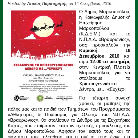
Posted by
Αττικός Παρατηρητής
on 14 Δεκεμβρίου, 2016
Ο Δήμος Μαρκοπούλου,
η Κοινωφελής Δημοτική
Επιχείρηση
Μαρκοπούλου
(Κ.Δ.Ε.Μ.) και το
Ν.Π.Δ.Δ. «Βραυρώνιος»,
σας προσκαλούν την
Κυριακή, 18
Δεκεμβρίου 2016
και
ώρα
12:00 το μεσημέρι
,
στην Κεντρική Πλατεία
Μαρκοπούλου, για να
στολίσουμε το
Χριστουγεννιάτικο
Δέντρο, με… «Ευχές»!
Για τέταρτη συνεχή
χρονιά, οι μαθητές της
πόλης μας και τα παιδιά των Τμημάτων, του Προγράμματος
«Αθλητισμός & Πολιτισμός για Όλους» του Ν.Π.Δ.Δ.
«Βραυρώνιος», θα στολίσουν το Δένδρο με τις Ευχετήριες
Κάρτες που ετοίμασαν, κατόπιν σχετικής πρόσκλησης του
Δήμου Μαρκοπούλου. Άφησαν τον εαυτό τους και τη
φαντασία τους ελεύθερη και η σκέψη τους έγινε μία