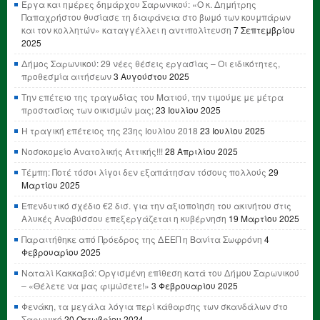
Έργα και ημέρες δημάρχου Σαρωνικού: «Ο κ. Δημήτρης
Παπαχρήστου θυσίασε τη διαφάνεια στο βωμό των κουμπάρων
και τον κολλητών» καταγγέλλει η αντιπολίτευση
7 Σεπτεμβρίου
2025
Δήμος Σαρωνικού: 29 νέες θέσεις εργασίας – Οι ειδικότητες,
προθεσμία αιτήσεων
3 Αυγούστου 2025
Την επέτειο της τραγωδίας του Ματιού, την τιμούμε με μέτρα
προστασίας των οικισμών μας;
23 Ιουλίου 2025
Η τραγική επέτειος της 23ης Ιουλίου 2018
23 Ιουλίου 2025
Νοσοκομείο Ανατολικής Αττικής!!!
28 Απριλίου 2025
Τέμπη: Ποτέ τόσοι λίγοι δεν εξαπάτησαν τόσους πολλούς
29
Μαρτίου 2025
Επενδυτικό σχέδιο €2 δισ. για την αξιοποίηση του ακινήτου στις
Αλυκές Αναβύσσου επεξεργάζεται η κυβέρνηση
19 Μαρτίου 2025
Παραιτήθηκε από Πρόεδρος της ΔΕΕΠ η Βανίτα Σωφρόνη
4
Φεβρουαρίου 2025
Ναταλί Κακκαβά: Οργισμένη επίθεση κατά του Δήμου Σαρωνικού
– «Θέλετε να μας φιμώσετε!»
3 Φεβρουαρίου 2025
Φενάκη, τα μεγάλα λόγια περί κάθαρσης των σκανδάλων στο
Σαρωνικό
20 Οκτωβρίου 2024