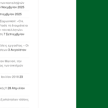
 των καταληψιών
5 Νοεμβρίου 2025
πτεμβρίου 2025
Σαρωνικού: «Ο κ.
ίασε τη διαφάνεια
ι τον κολλητών»
ση
7 Σεπτεμβρίου
έσεις εργασίας – Οι
ήσεων
3 Αυγούστου
του Ματιού, την
ας των οικισμών
 Ιουλίου 2018
23
ής!!!
28 Απριλίου
ν εξαπάτησαν τόσους