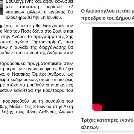
Βουλιαγμένης και, αφού καλυφθεί
μια απόσταση περίπου 72
Ο Ακούσογλου πετάει 
ναυτικών μιλίων, ο αγώνας θα
ολοκληρωθεί την 1η Ιουνίου.
προεδρείο του Δήμου
 ημέρα, τα σκάφη θα διασχίσουν τον
ο Ναό του Ποσειδώνα στο Σούνιο και
στην Άνδρο. Το πρόγραμμα της 2ης
οπικό αγώνα “όρτσα-πρίμα”, που
 ενώ η αυλαία της διοργάνωσης θα
ομάδων από το νησί της Άνδρου στον
 παραδοσιακά πραγματοποιείται στον
ρη μέρα των αγώνων, φέτος θα έχει
λα, ο Ναυτικός Όμιλος Άνδρου, ως
α σειρά εκδηλώσεων, όπως επισκέψεις
 με στόχο να μυηθούν οι επισκέπτες
ωρίσουν καλύτερα την κουλτούρα του
α κορυφωθούν με τη συναυλία του
ης Μαΐου. Στις 3 Ιουνίου στην Ακτή
ή λήξης τους 48ου Διεθνούς Αγώνα
Τρίχες κατσαρές εναντ
αλητών