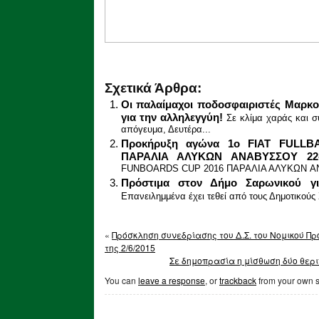
Σχετικά Άρθρα:
Οι παλαίμαχοι ποδοσφαιριστές Μαρκο
για την αλληλεγγύη!
Σε κλίμα χαράς και 
απόγευμα, Δευτέρα...
Προκήρυξη αγώνα 1o FIAT FULL
ΠΑΡΑΛΙΑ ΑΛΥΚΩΝ ANAΒΥΣΣΟΥ 22-2
FUNBOARDS CUP 2016 ΠΑΡΑΛΙΑ ΑΛΥΚΩΝ AN
Πρόστιμα στον Δήμο Σαρωνικού για
Επανειλημμένα έχει τεθεί από τους Δημοτικούς 
«
Πρόσκληση συνεδρίασης του Δ.Σ. του Νομικού Π
της 2/6/2015
Σε δημοπρασία η μίσθωση δύο θερ
You can
leave a response
, or
trackback
from your own s