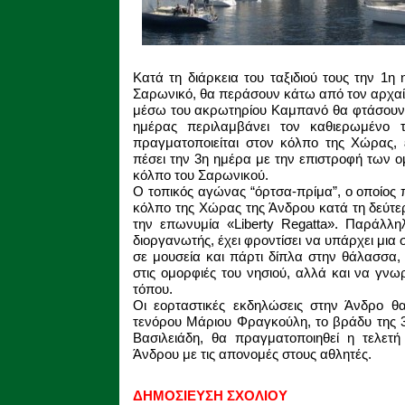
Κατά τη διάρκεια του ταξιδιού τους την 1η
Σαρωνικό, θα περάσουν κάτω από τον αρχαί
μέσω του ακρωτηρίου Καμπανό θα φτάσουν 
ημέρας περιλαμβάνει τον καθιερωμένο τ
πραγματοποιείται στον κόλπο της Χώρας,
πέσει την 3η ημέρα με την επιστροφή των 
κόλπο του Σαρωνικού.
Ο τοπικός αγώνας “όρτσα-πρίμα”, ο οποίος
κόλπο της Χώρας της Άνδρου κατά τη δεύτε
την επωνυμία «Liberty Regatta». Παράλλη
διοργανωτής, έχει φροντίσει να υπάρχει μι
σε μουσεία και πάρτι δίπλα στην θάλασσα,
στις ομορφιές του νησιού, αλλά και να γν
τόπου.
Οι εορταστικές εκδηλώσεις στην Άνδρο θ
τενόρου Μάριου Φραγκούλη, το βράδυ της 30
Βασιλειάδη, θα πραγματοποιηθεί η τελετ
Άνδρου με τις απονομές στους αθλητές.
ΔΗΜΟΣΙΕΥΣΗ ΣΧΟΛΙΟΥ