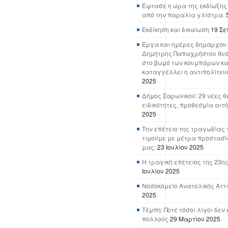
Έφτασε η ώρα της εκδίωξης
από την παραλία γλίστρα.
Εκδίκηση και δικαίωση
19 Σε
Έργα και ημέρες δημάρχου 
Δημήτρης Παπαχρήστου θυσ
στο βωμό των κουμπάρων κα
καταγγέλλει η αντιπολίτευ
2025
Δήμος Σαρωνικού: 29 νέες θ
ειδικότητες, προθεσμία αιτ
2025
Την επέτειο της τραγωδίας 
τιμούμε με μέτρα προστασί
μας;
23 Ιουλίου 2025
Η τραγική επέτειος της 23ης
Ιουλίου 2025
Νοσοκομείο Ανατολικής Αττικ
2025
Τέμπη: Ποτέ τόσοι λίγοι δε
πολλούς
29 Μαρτίου 2025