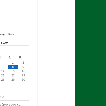
εφημερίδων
σεων
Π
Σ
Κ
1
2
7
8
9
14
15
16
21
22
23
28
29
30
εις
αέρια μέσα και