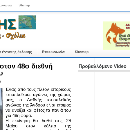
κοινωνία
Sitemap
ο έντυπης έκδοσης
Επικοινωνία
Sitemap
 στον 48ο διεθνή
Προβαλλόμενο Video
υ
5
Ένας από τους πλέον ιστορικούς
ιστιοπλοϊκούς αγώνες της χώρας
μας, ο Διεθνής ιστιοπλοϊκός
αγώνας της Άνδρου είναι έτοιμος
να ανοίξει και φέτος τα πανιά του
για 48η φορά.
Η εκκίνηση θα δοθεί στις 29
Μαΐου στον κόλπο της