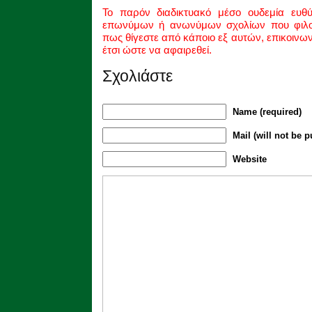
Το παρόν διαδικτυακό μέσο ουδεμία ευθ
επωνύμων ή ανωνύμων σχολίων που φιλοξ
πως θίγεστε από κάποιο εξ αυτών, επικοινω
έτσι ώστε να αφαιρεθεί.
Σχολιάστε
Name (required)
Mail (will not be p
Website