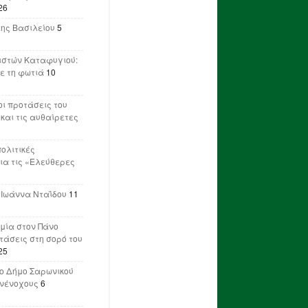
26
λης Βασιλείου
5
ιστών Καταφυγιού:
ε τη φωτιά
10
ι προτάσεις του
 και τις αυθαίρετες
πολιτικές
ια τις «Ελεύθερες
 Ιωάννα Νταΐδου
11
μία στον Πάνο
ετάσεις στη σορό του
25
ο Δήμο Σαρωνικού
υνένοχους
6