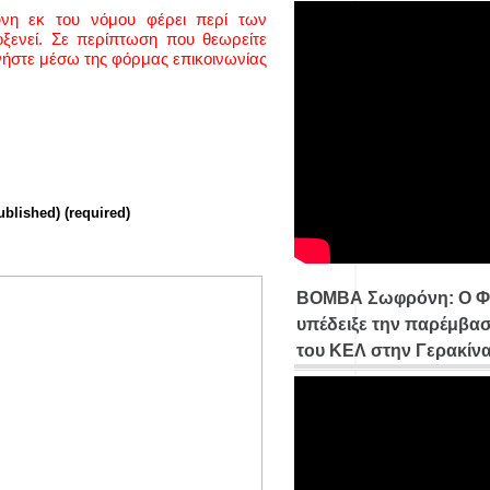
ύνη εκ του νόμου φέρει περί των
ενεί. Σε περίπτωση που θεωρείτε
νήστε μέσω της φόρμας επικοινωνίας
ublished) (required)
ΒΟΜΒΑ Σωφρόνη: Ο Φ
υπέδειξε την παρέμβασ
του ΚΕΛ στην Γερακίν