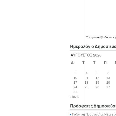
Τα
πρωτοσέλιδα
των 
Ημερολόγιο Δημοσιεύ
ΑΎΓΟΥΣΤΟΣ 2026
Δ
Τ
Τ
Π
3
4
5
6
10
11
12
13
17
18
19
20
24
25
26
27
31
« Ιούλ
Πρόσφατες Δημοσιεύσ
Πολιτική Προστασία: Νέα εν