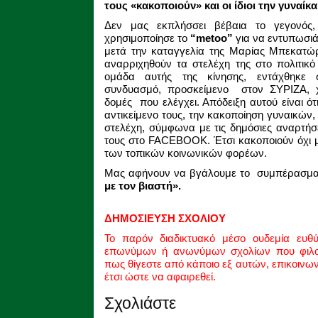
τους «κακοποιούν» και οι ίδιοι την γυναίκα
Δεν μας εκπλήσσει βέβαια το γεγονός,
χρησιμοποίησε το
“metoo”
για να εντυπωσιάσ
μετά την καταγγελία της Μαρίας Μπεκατώ
αναρριχηθούν τα στελέχη της στο πολιτικό
ομάδα αυτής της κίνησης, εντάχθηκε
συνδυασμό, προσκείμενο στον ΣΥΡΙΖΑ, χ
δομές που ελέγχει. Απόδειξη αυτού είναι ότ
αντικείμενο τους, την κακοποίηση γυναικών,
στελέχη, σύμφωνα με τις δημόσιες αναρτήσε
τους στο FACEBOOK. Έτσι κακοποιούν όχι μ
των τοπικών κοινωνικών φορέων.
Μας αφήνουν να βγάλουμε το συμπέρασμα
με τον βιαστή».
ΔΗΜΟΣΙΕΥΣΗ ΣΧΟΛΙΟΥ
Το παρόν διαδικτυακό μέσο ουδεμία ευθ
επωνύμων ή ανωνύμων σχολίων που φιλοξ
πως θίγεστε από κάποιο εξ αυτών, επικοινω
έτσι ώστε να αφαιρεθεί.
Σχολιάστε