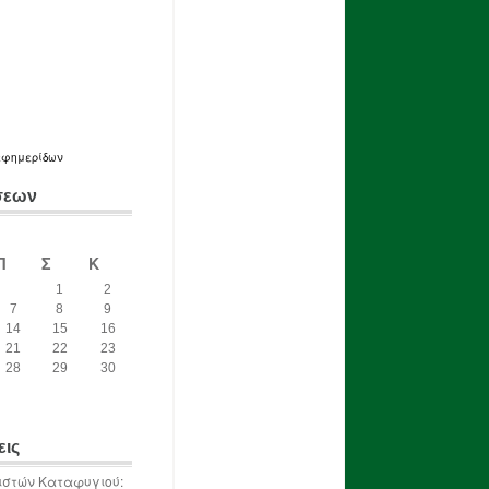
εφημερίδων
σεων
Π
Σ
Κ
1
2
7
8
9
14
15
16
21
22
23
28
29
30
εις
ιστών Καταφυγιού: