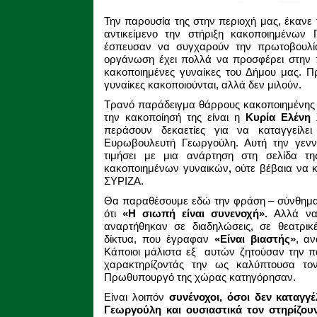
Την παρουσία της στην περιοχή μας, έκανε
αντικείμενο την στήριξη κακοποιημένων 
έσπευσαν να συγχαρούν την πρωτοβουλία,
οργάνωση έχει πολλά να προσφέρει στην πε
κακοποιημένες γυναίκες του Δήμου μας. Π
γυναίκες κακοποιούνται, αλλά δεν μιλούν.
Τρανό παράδειγμα θάρρους κακοποιημένης γ
την κακοποίησή της είναι η
Κυρία Ελένη
περάσουν δεκαετίες για να καταγγείλει
Ευρωβουλευτή Γεωργούλη. Αυτή την γενν
τιμήσει με μια ανάρτηση στη σελίδα 
κακοποιημένων γυναικών
,
ούτε βέβαια να κ
ΣΥΡΙΖΑ.
Θα παραθέσουμε εδώ την φράση – σύνθημα
ότι
«Η σιωπή είναι συνενοχή».
Αλλά να
αναρτήθηκαν σε διαδηλώσεις, σε θεατρικ
δίκτυα, που έγραφαν
«Είναι βιαστής»
, α
Κάποιοι μάλιστα εξ αυτών ζητούσαν την π
χαρακτηρίζοντάς την ως καλύπτουσα τον
Πρωθυπουργό της χώρας κατηγόρησαν.
Είναι λοιπόν
συνένοχοι,
όσοι δεν καταγγέ
Γεωργούλη και ουσιαστικά τον στηρίζου