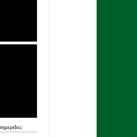
φημεριδες