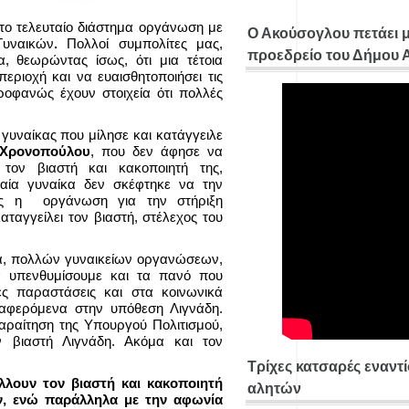
 το τελευταίο διάστημα οργάνωση με
Ο Ακούσογλου πετάει 
Γυναικών
.
Πολλοί συμπολίτες μας,
προεδρείο του Δήμου
 θεωρώντας ίσως, ότι μια τέτοια
ριοχή και να ευαισθητοποιήσει τις
ροφανώς έχουν στοιχεία ότι πολλές
υναίκας που μίλησε και κατάγγειλε
 Χρονοπούλου
, που δεν άφησε να
 τον βιαστή και κακοποιητή της,
αία γυναίκα δεν σκέφτηκε να την
της η οργάνωση για την στήριξη
αταγγείλει τον βιαστή, στέλεχος του
, πολλών γυναικείων οργανώσεων,
 υπενθυμίσουμε και τα πανό που
ές παραστάσεις και στα κοινωνικά
ναφερόμενα στην υπόθεση Λιγνάδη.
αραίτηση της Υπουργού Πολιτισμού,
 βιαστή Λιγνάδη. Ακόμα και τον
Τρίχες κατσαρές εναντ
λλουν τον βιαστή και κακοποιητή
αλητών
ν, ενώ παράλληλα με την αφωνία