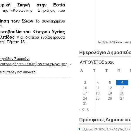
υρική Σκηνή στην Εστία
 της «Κοινωνικής Στήριξης», που
οίηση των ζώων
Το συγκεκριμένο
...
τοβουλία του Κέντρου Υγείας
Ελπίδας
Μια ιδιαίτερα ενδιαφέρουσα
την Πέμπτη 18...
Τα
πρωτοσέλιδα
των 
Ημερολόγιο Δημοσιεύ
περιόδου Σωφρόνη
ΑΎΓΟΥΣΤΟΣ 2026
ταστροφές που έπληξαν την χώρα μας;
»
Δ
Τ
Τ
Π
s currently not allowed.
3
4
5
6
10
11
12
13
17
18
19
20
24
25
26
27
31
« Ιούλ
Πρόσφατες Δημοσιεύσ
Εξωραϊστικός Σύλλογος Οικ