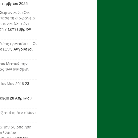
πτεμβρίου 2025
Σαρωνικού: «Ο κ.
ίασε τη διαφάνεια
ι τον κολλητών»
ση
7 Σεπτεμβρίου
έσεις εργασίας – Οι
ήσεων
3 Αυγούστου
του Ματιού, την
ας των οικισμών
 Ιουλίου 2018
23
ής!!!
28 Απριλίου
ν εξαπάτησαν τόσους
ια την αξιοποίηση
ναβύσσου
η
19 Μαρτίου 2025