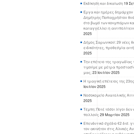
Εκδίκηση και δικαίωση
19 Σε
Έργα και ημέρες δημάρχου 
Δημήτρης Παπαχρήστου θυσ
στο βωμό των κουμπάρων κα
καταγγέλλει η αντιπολίτευ
2025
Δήμος Σαρωνικού: 29 νέες θ
ειδικότητες, προθεσμία αιτ
2025
Την επέτειο της τραγωδίας 
τιμούμε με μέτρα προστασί
μας;
23 Ιουλίου 2025
Η τραγική επέτειος της 23ης
Ιουλίου 2025
Νοσοκομείο Ανατολικής Αττικ
2025
Τέμπη: Ποτέ τόσοι λίγοι δε
πολλούς
29 Μαρτίου 2025
Επενδυτικό σχέδιο €2 δισ. γ
του ακινήτου στις Αλυκές Α
επεξεργάζεται η κυβέρνησ