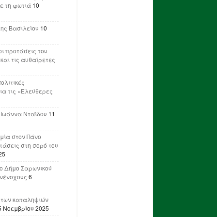
ε τη φωτιά
10
λης Βασιλείου
10
ι προτάσεις του
 και τις αυθαίρετες
πολιτικές
ια τις «Ελεύθερες
 Ιωάννα Νταΐδου
11
μία στον Πάνο
ετάσεις στη σορό του
25
ο Δήμο Σαρωνικού
υνένοχους
6
 των καταληψιών
5 Νοεμβρίου 2025