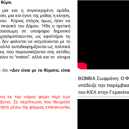
 θύμα.
 μια και η συγκεκριμένη ομάδα,
ει, μια και έγινε της μόδας η κίνηση,
ρου. Κύριος στόχος όμως, ήταν να
 σκηνικό του Δήμου. Ήδη η ηγετική
 σύσσωμη σε υποψήφιο δημοτικό
ρησιμοποιώντας ως εφαλτήριο τις
ι δεν φαίνεται να ασχολούνται με το
 αλλά αυτοδιαφημίζονται ως πολιτικά
ις που παρουσιάζονται στις σελίδες
όνο το “metoo”, αλλά και το κίνημα
 ότι:
«Δεν είναι με τα θύματα, είναι
ΒΟΜΒΑ Σωφρόνη: Ο Φ
υπέδειξε την παρέμβασ
του ΚΕΛ στην Γερακίν
ύνη εκ του νόμου φέρει περί των
ενεί. Σε περίπτωση που θεωρείτε
νήστε μέσω της φόρμας επικοινωνίας