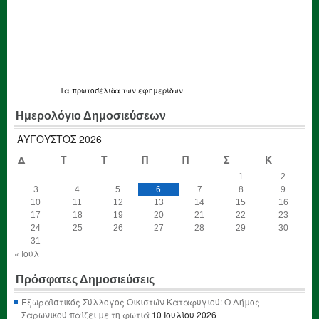
Τα
πρωτοσέλιδα
των εφημερίδων
Ημερολόγιο Δημοσιεύσεων
ΑΎΓΟΥΣΤΟΣ 2026
Δ
Τ
Τ
Π
Π
Σ
Κ
1
2
3
4
5
6
7
8
9
10
11
12
13
14
15
16
17
18
19
20
21
22
23
24
25
26
27
28
29
30
31
« Ιούλ
Πρόσφατες Δημοσιεύσεις
Εξωραϊστικός Σύλλογος Οικιστών Καταφυγιού: Ο Δήμος
Σαρωνικού παίζει με τη φωτιά
10 Ιουλίου 2026