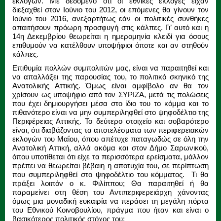
εκλογών. Με δεδομένο ότι οι εθνικές εκλογές είχαν
διεξαχθεί στον Ιούνιο του 2012, οι επόμενες θα γίνουν τον
Ιούνιο του 2016, ανεξαρτήτως εάν οι πολιτικές συνθήκες
απαιτήσουν πρόωρη προσφυγή στις κάλπες. Γι’ αυτό και η
14η Δεκεμβρίου θεωρείται η ημερομηνία κλειδί για όσους
επιθυμούν να κατέλθουν υποψήφιοι όποτε και αν στηθούν
κάλπες.
Επιθυμία πολλών συμπολιτών μας, είναι να παραιτηθεί και
να απαλλάξει της παρουσίας του, το πολιτικό σκηνικό της
Ανατολικής Αττικής. Όμως είναι αμφίβολο αν θα τον
χρίσουν ως υποψήφιο από τον ΣΥΡΙΖΑ, μετά τις πολώσεις
που έχει δημιουργήσει μέσα στο ίδιο του το κόμμα και το
πιθανότερο είναι να μην συμπεριληφθεί στο ψηφοδέλτιο της
Περιφέρειας Αττικής. Το δεύτερο στοιχείο και σοβαρότερο
είναι, ότι διαβάζοντας τα αποτελέσματα των περιφερειακών
εκλογών του Μαΐου, όπου απέτυχε παταγωδώς σε όλη την
Ανατολική Αττική, αλλά ακόμα και στον Δήμο Σαρωνικού,
όπου υποτίθεται ότι είχε τα περισσότερα ερείσματα, μάλλον
πρέπει να θεωρείται βέβαιη η αποτυχία του, σε περίπτωση
που συμπεριληφθεί στο ψηφοδέλτιο του κόμματος. Τι θα
πράξει λοιπόν ο κ. Φιλίππου; Θα παραιτηθεί ή θα
παραμείνει στη θέση του Αντιπεριφερειάρχη χάνοντας
όμως μια μοναδική ευκαιρία να περάσει τη μεγάλη πόρτα
του Εθνικού Κοινοβουλίου, πράγμα που ήταν και είναι ο
βασικότερος πολιτικός στόχος του;