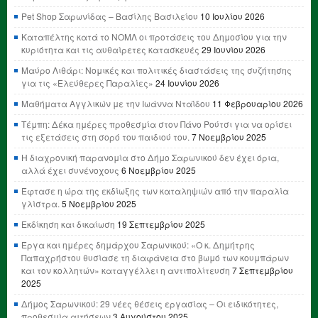
Pet Shop Σαρωνίδας – Βασίλης Βασιλείου
10 Ιουλίου 2026
Καταπέλτης κατά το ΝΟΜΛ οι προτάσεις του Δημοσίου για την
κυριότητα και τις αυθαίρετες κατασκευές
29 Ιουνίου 2026
Μαύρο Λιθάρι: Νομικές και πολιτικές διαστάσεις της συζήτησης
για τις «Ελεύθερες Παραλίες»
24 Ιουνίου 2026
Μαθήματα Αγγλικών με την Ιωάννα Νταΐδου
11 Φεβρουαρίου 2026
Τέμπη: Δέκα ημέρες προθεσμία στον Πάνο Ρούτσι για να ορίσει
τις εξετάσεις στη σορό του παιδιού του.
7 Νοεμβρίου 2025
Η διαχρονική παρανομία στο Δήμο Σαρωνικού δεν έχει όρια,
αλλά έχει συνένοχους
6 Νοεμβρίου 2025
Έφτασε η ώρα της εκδίωξης των καταληψιών από την παραλία
γλίστρα.
5 Νοεμβρίου 2025
Εκδίκηση και δικαίωση
19 Σεπτεμβρίου 2025
Έργα και ημέρες δημάρχου Σαρωνικού: «Ο κ. Δημήτρης
Παπαχρήστου θυσίασε τη διαφάνεια στο βωμό των κουμπάρων
και τον κολλητών» καταγγέλλει η αντιπολίτευση
7 Σεπτεμβρίου
2025
Δήμος Σαρωνικού: 29 νέες θέσεις εργασίας – Οι ειδικότητες,
προθεσμία αιτήσεων
3 Αυγούστου 2025