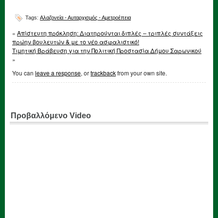
Tags:
Αλαζονεία - Αυταρχισμός - Αμετροέπεια
«
Απίστευτη πρόκληση: Διατηρούνται διπλές – τριπλές συντάξεις
πρώην βουλευτών & με το νέο ασφαλιστικό!
Τιμητική Βράβευση για την Πολιτική Προστασία Δήμου Σαρωνικού
»
You can
leave a response
, or
trackback
from your own site.
Προβαλλόμενο Video