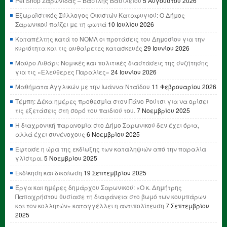
Pet Shop Σαρωνίδας – Βασίλης Βασιλείου
5 Αυγούστου 2026
Εξωραϊστικός Σύλλογος Οικιστών Καταφυγιού: Ο Δήμος
Σαρωνικού παίζει με τη φωτιά
10 Ιουλίου 2026
Καταπέλτης κατά το ΝΟΜΛ οι προτάσεις του Δημοσίου για την
κυριότητα και τις αυθαίρετες κατασκευές
29 Ιουνίου 2026
Μαύρο Λιθάρι: Νομικές και πολιτικές διαστάσεις της συζήτησης
για τις «Ελεύθερες Παραλίες»
24 Ιουνίου 2026
Μαθήματα Αγγλικών με την Ιωάννα Νταΐδου
11 Φεβρουαρίου 2026
Τέμπη: Δέκα ημέρες προθεσμία στον Πάνο Ρούτσι για να ορίσει
τις εξετάσεις στη σορό του παιδιού του.
7 Νοεμβρίου 2025
Η διαχρονική παρανομία στο Δήμο Σαρωνικού δεν έχει όρια,
αλλά έχει συνένοχους
6 Νοεμβρίου 2025
Έφτασε η ώρα της εκδίωξης των καταληψιών από την παραλία
γλίστρα.
5 Νοεμβρίου 2025
Εκδίκηση και δικαίωση
19 Σεπτεμβρίου 2025
Έργα και ημέρες δημάρχου Σαρωνικού: «Ο κ. Δημήτρης
Παπαχρήστου θυσίασε τη διαφάνεια στο βωμό των κουμπάρων
και τον κολλητών» καταγγέλλει η αντιπολίτευση
7 Σεπτεμβρίου
2025