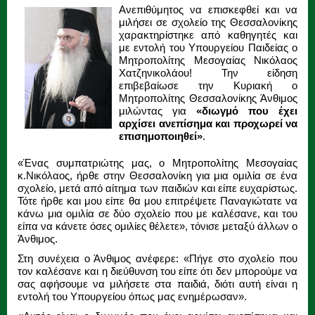
Ανεπιθύμητος να επισκεφθεί και να
μιλήσει σε σχολείο της Θεσσαλονίκης
χαρακτηρίστηκε από καθηγητές και
με εντολή του Υπουργείου Παιδείας ο
Μητροπολίτης Μεσογαίας Νικόλαος
Χατζηνικολάου! Την είδηση
επιβεβαίωσε την Κυριακή ο
Μητροπολίτης Θεσσαλονίκης Άνθιμος
μιλώντας για
«διωγμό που έχει
αρχίσει ανεπίσημα και προχωρεί να
επισημοποιηθεί»
.
«Ένας συμπατριώτης μας, ο Μητροπολίτης Μεσογαίας
κ.Νικόλαος, ήρθε στην Θεσσαλονίκη για μια ομιλία σε ένα
σχολείο, μετά από αίτημα των παιδιών και είπε ευχαρίστως.
Τότε ήρθε και μου είπε θα μου επιτρέψετε Παναγιώτατε να
κάνω μια ομιλία σε δύο σχολείο που με καλέσανε, και του
είπα να κάνετε όσες ομιλίες θέλετε», τόνισε μεταξύ άλλων ο
Άνθιμος.
Στη συνέχεια ο Άνθιμος ανέφερε: «Πήγε στο σχολείο που
τον καλέσανε και η διεύθυνση του είπε ότι δεν μπορούμε να
σας αφήσουμε να μιλήσετε στα παιδιά, διότι αυτή είναι η
εντολή του Υπουργείου όπως μας ενημέρωσαν».