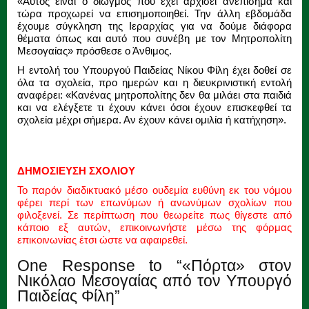
«Αυτός είναι ο διωγμός που έχει αρχίσει ανεπίσημα και
τώρα προχωρεί να επισημοποιηθεί. Την άλλη εβδομάδα
έχουμε σύγκληση της Ιεραρχίας για να δούμε διάφορα
θέματα όπως και αυτό που συνέβη με τον Μητροπολίτη
Μεσογαίας» πρόσθεσε ο Άνθιμος.
Η εντολή του Υπουργού Παιδείας Νίκου Φίλη έχει δοθεί σε
όλα τα σχολεία, προ ημερών και η διευκρινιστική εντολή
αναφέρει: «Κανένας μητροπολίτης δεν θα μιλάει στα παιδιά
και να ελέγξετε τι έχουν κάνει όσοι έχουν επισκεφθεί τα
σχολεία μέχρι σήμερα. Αν έχουν κάνει ομιλία ή κατήχηση».
ΔΗΜΟΣΙΕΥΣΗ ΣΧΟΛΙΟΥ
Το παρόν διαδικτυακό μέσο ουδεμία ευθύνη εκ του νόμου
φέρει περί των επωνύμων ή ανωνύμων σχολίων που
φιλοξενεί. Σε περίπτωση που θεωρείτε πως θίγεστε από
κάποιο εξ αυτών, επικοινωνήστε μέσω της φόρμας
επικοινωνίας έτσι ώστε να αφαιρεθεί.
One Response to “«Πόρτα» στον
Νικόλαο Μεσογαίας από τον Υπουργό
Παιδείας Φίλη”