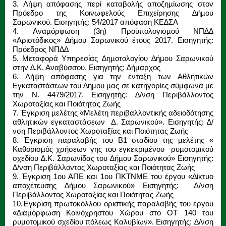
3. Λήψη απόφασης περί καταβολής αποζηµίωσης στον
Πρόεδρο της Κοινωφελούς Επιχείρησης ∆ήµου
Σαρωνικού. Εισηγητής: 54/2017 απόφαση ΚΕ∆ΣΑ
4. Αναµόρφωση (3η) Προϋπολογισµού ΝΠ∆∆
«Αριστόδικος» ∆ήµου Σαρωνικού έτους 2017. Εισηγητής:
Πρόεδρος ΝΠ∆∆
5. Μεταφορά Υπηρεσίας ∆ηµοτολογίου ∆ήµου Σαρωνικού
στην ∆.Κ. Αναβύσσου. Εισηγητής: ∆ήµαρχος
6. Λήψη απόφασης για την ένταξη των Αθλητικών
Εγκαταστάσεων του ∆ήµου µας σε κατηγορίες σύµφωνα µε
την Ν. 4479/2017. Εισηγητής: ∆/νση Περιβάλλοντος
Χωροταξίας και Ποιότητας Ζωής
7. Έγκριση µελέτης «Μελέτη περιβαλλοντικής αδειοδότησης
αθλητικών εγκαταστάσεων Δ. Σαρωνικού». Εισηγητής: ∆/
νση Περιβάλλοντος Χωροταξίας και Ποιότητας Ζωής
8. Έγκριση παραλαβής του Β1 σταδίου της µελέτης «
Καθορισµός χρήσεων γης του εγκεκριµένου ρυµοτοµικού
σχεδίου ∆.Κ. Σαρωνίδας του ∆ήµου Σαρωνικού» Εισηγητής:
∆/νση Περιβάλλοντος Χωροταξίας και Ποιότητας Ζωής
9. Έγκριση 1ου ΑΠΕ και 1ου ΠΚΤΝΜΕ του έργου «∆ίκτυο
αποχέτευσης ∆ήµου Σαρωνικού» Εισηγητής: Δ/νση
Περιβάλλοντος Χωροταξίας και Ποιότητας Ζωής
10.Έγκριση πρωτοκόλλου οριστικής παραλαβής του έργου
«∆ιαµόρφωση Κοινόχρηστου Χώρου στο ΟΤ 140 του
ρυµοτοµικού σχεδίου πόλεως Καλυβίων». Εισηγητής: ∆/νση