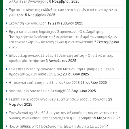
αλλά έχει συνένοχους
6 Νοεμβρίου 2025
Έφτασε η ώρα της εκδίωξης των καταληψιών από την παραλία
γλίστρα.
5 Νοεμβρίου 2025
Εκδίκηση και δικαίωση
19 Σεπτεμβρίου 2025
Έργα και ημέρες δημάρχου Σαρωνικού: «Ο κ. Δημήτρης
Παπαχρήστου θυσίασε τη διαφάνεια στο βωμό των κουμπάρων
και τον κολλητών» καταγγέλλει η αντιπολίτευση
7 Σεπτεμβρίου
2025
Δήμος Σαρωνικού: 29 νέες θέσεις εργασίας – Οι ειδικότητες,
προθεσμία αιτήσεων
3 Αυγούστου 2025
Την επέτειο της τραγωδίας του Ματιού, την τιμούμε με μέτρα
προστασίας των οικισμών μας;
23 Ιουλίου 2025
Η τραγική επέτειος της 23ης Ιουλίου 2018
23 Ιουλίου 2025
Νοσοκομείο Ανατολικής Αττικής!!!
28 Απριλίου 2025
Τέμπη: Ποτέ τόσοι λίγοι δεν εξαπάτησαν τόσους πολλούς
29
Μαρτίου 2025
Επενδυτικό σχέδιο €2 δισ. για την αξιοποίηση του ακινήτου στις
Αλυκές Αναβύσσου επεξεργάζεται η κυβέρνηση
19 Μαρτίου 2025
Παραιτήθηκε από Πρόεδρος της ΔΕΕΠ η Βανίτα Σωφρόνη
4