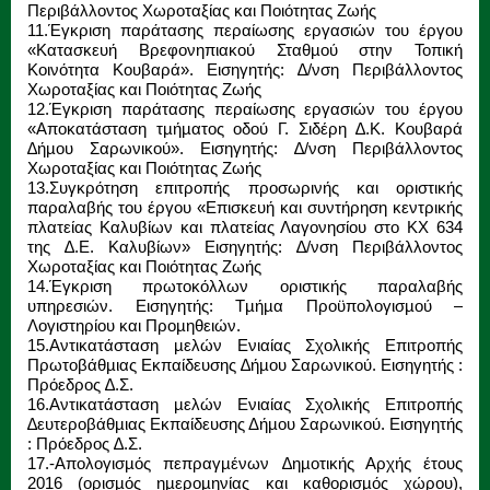
Περιβάλλοντος Χωροταξίας και Ποιότητας Ζωής
11.Έγκριση παράτασης περαίωσης εργασιών του έργου
«Κατασκευή Βρεφονηπιακού Σταθµού στην Τοπική
Κοινότητα Κουβαρά». Εισηγητής: ∆/νση Περιβάλλοντος
Χωροταξίας και Ποιότητας Ζωής
12.Έγκριση παράτασης περαίωσης εργασιών του έργου
«Αποκατάσταση τµήµατος οδού Γ. Σιδέρη ∆.Κ. Κουβαρά
∆ήµου Σαρωνικού». Εισηγητής: ∆/νση Περιβάλλοντος
Χωροταξίας και Ποιότητας Ζωής
13.Συγκρότηση επιτροπής προσωρινής και οριστικής
παραλαβής του έργου «Επισκευή και συντήρηση κεντρικής
πλατείας Καλυβίων και πλατείας Λαγονησίου στο ΚΧ 634
της ∆.Ε. Καλυβίων» Εισηγητής: ∆/νση Περιβάλλοντος
Χωροταξίας και Ποιότητας Ζωής
14.Έγκριση πρωτοκόλλων οριστικής παραλαβής
υπηρεσιών. Εισηγητής: Τµήµα Προϋπολογισµού –
Λογιστηρίου και Προµηθειών.
15.Αντικατάσταση µελών Ενιαίας Σχολικής Επιτροπής
Πρωτοβάθµιας Εκπαίδευσης ∆ήµου Σαρωνικού. Εισηγητής :
Πρόεδρος ∆.Σ.
16.Αντικατάσταση µελών Ενιαίας Σχολικής Επιτροπής
∆ευτεροβάθµιας Εκπαίδευσης Δήµου Σαρωνικού. Εισηγητής
: Πρόεδρος ∆.Σ.
17.-Απολογισµός πεπραγµένων ∆ηµοτικής Αρχής έτους
2016 (ορισµός ηµεροµηνίας και καθορισµός χώρου),