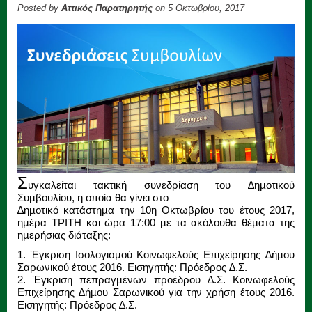
Posted by
Αττικός Παρατηρητής
on 5 Οκτωβρίου, 2017
Σ
υγκαλείται τακτική συνεδρίαση του ∆ηµοτικού
Συµβουλίου, η οποία θα γίνει στο
∆ηµοτικό κατάστηµα την 10η Οκτωβρίου του έτους 2017,
ηµέρα TΡΙΤΗ και ώρα 17:00 µε τα ακόλουθα θέµατα της
ηµερήσιας διάταξης:
1. Έγκριση Ισολογισµού Κοινωφελούς Επιχείρησης ∆ήµου
Σαρωνικού έτους 2016. Εισηγητής: Πρόεδρος ∆.Σ.
2. Έγκριση πεπραγµένων προέδρου ∆.Σ. Κοινωφελούς
Επιχείρησης ∆ήµου Σαρωνικού για την χρήση έτους 2016.
Εισηγητής: Πρόεδρος ∆.Σ.