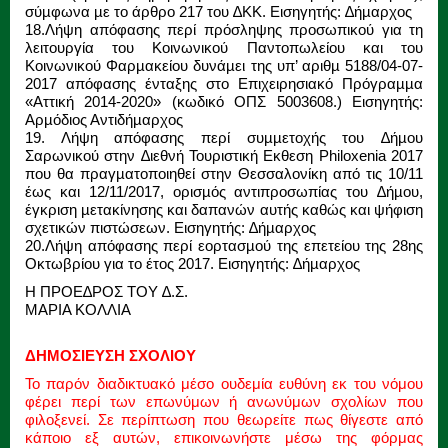
σύµφωνα µε το άρθρο 217 του ∆ΚΚ. Εισηγητής: ∆ήµαρχος
18.Λήψη απόφασης περί πρόσληψης προσωπικού για τη
λειτουργία του Κοινωνικού Παντοπωλείου και του
Κοινωνικού Φαρµακείου δυνάµει της υπ’ αριθµ 5188/04-07-
2017 απόφασης ένταξης στο Επιχειρησιακό Πρόγραµµα
«Αττική 2014-2020» (κωδικό ΟΠΣ 5003608.) Εισηγητής:
Αρµόδιος Αντιδήµαρχος
19. Λήψη απόφασης περί συµµετοχής του ∆ήµου
Σαρωνικού στην ∆ιεθνή Τουριστική Εκθεση Philoxenia 2017
που θα πραγµατοποιηθεί στην Θεσσαλονίκη από τις 10/11
έως και 12/11/2017, ορισµός αντιπροσωπίας του ∆ήµου,
έγκριση µετακίνησης και δαπανών αυτής καθώς και ψήφιση
σχετικών πιστώσεων. Εισηγητής: ∆ήµαρχος
20.Λήψη απόφασης περί εορτασµού της επετείου της 28ης
Οκτωβρίου για το έτος 2017. Εισηγητής: ∆ήµαρχος
Η ΠΡΟΕ∆ΡΟΣ ΤΟΥ ∆.Σ.
ΜΑΡΙΑ ΚΟΛΛΙΑ
ΔΗΜΟΣΙΕΥΣΗ ΣΧΟΛΙΟΥ
Το παρόν διαδικτυακό μέσο ουδεμία ευθύνη εκ του νόμου
φέρει περί των επωνύμων ή ανωνύμων σχολίων που
φιλοξενεί. Σε περίπτωση που θεωρείτε πως θίγεστε από
κάποιο εξ αυτών, επικοινωνήστε μέσω της φόρμας