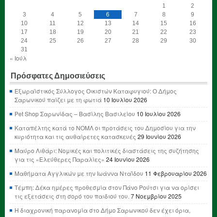
1
2
3
4
5
6
7
8
9
10
11
12
13
14
15
16
17
18
19
20
21
22
23
24
25
26
27
28
29
30
31
« Ιούλ
Πρόσφατες Δημοσιεύσεις
Εξωραϊστικός Σύλλογος Οικιστών Καταφυγιού: Ο Δήμος
Σαρωνικού παίζει με τη φωτιά
10 Ιουλίου 2026
Pet Shop Σαρωνίδας – Βασίλης Βασιλείου
10 Ιουλίου 2026
Καταπέλτης κατά το ΝΟΜΛ οι προτάσεις του Δημοσίου για την
κυριότητα και τις αυθαίρετες κατασκευές
29 Ιουνίου 2026
Μαύρο Λιθάρι: Νομικές και πολιτικές διαστάσεις της συζήτησης
για τις «Ελεύθερες Παραλίες»
24 Ιουνίου 2026
Μαθήματα Αγγλικών με την Ιωάννα Νταΐδου
11 Φεβρουαρίου 2026
Τέμπη: Δέκα ημέρες προθεσμία στον Πάνο Ρούτσι για να ορίσει
τις εξετάσεις στη σορό του παιδιού του.
7 Νοεμβρίου 2025
Η διαχρονική παρανομία στο Δήμο Σαρωνικού δεν έχει όρια,