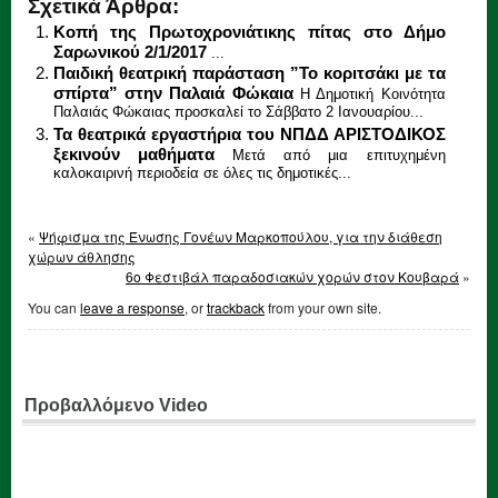
Σχετικά Άρθρα:
Κοπή της Πρωτοχρονιάτικης πίτας στο Δήμο
Σαρωνικού 2/1/2017
...
Παιδική θεατρική παράσταση ”Το κοριτσάκι με τα
σπίρτα” στην Παλαιά Φώκαια
Η Δημοτική Κοινότητα
Παλαιάς Φώκαιας προσκαλεί το Σάββατο 2 Ιανουαρίου...
Τα θεατρικά εργαστήρια του ΝΠΔΔ ΑΡΙΣΤΟΔΙΚΟΣ
ξεκινούν μαθήματα
Μετά από μια επιτυχημένη
καλοκαιρινή περιοδεία σε όλες τις δημοτικές...
«
Ψήφισμα της Ένωσης Γονέων Μαρκοπούλου, για την διάθεση
χώρων άθλησης
6ο Φεστιβάλ παραδοσιακών χορών στον Κουβαρά
»
You can
leave a response
, or
trackback
from your own site.
Προβαλλόμενο Video