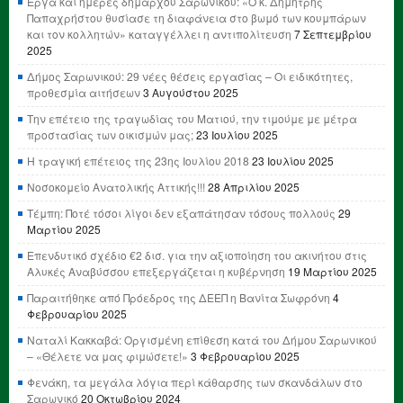
Έργα και ημέρες δημάρχου Σαρωνικού: «Ο κ. Δημήτρης
Παπαχρήστου θυσίασε τη διαφάνεια στο βωμό των κουμπάρων
και τον κολλητών» καταγγέλλει η αντιπολίτευση
7 Σεπτεμβρίου
2025
Δήμος Σαρωνικού: 29 νέες θέσεις εργασίας – Οι ειδικότητες,
προθεσμία αιτήσεων
3 Αυγούστου 2025
Την επέτειο της τραγωδίας του Ματιού, την τιμούμε με μέτρα
προστασίας των οικισμών μας;
23 Ιουλίου 2025
Η τραγική επέτειος της 23ης Ιουλίου 2018
23 Ιουλίου 2025
Νοσοκομείο Ανατολικής Αττικής!!!
28 Απριλίου 2025
Τέμπη: Ποτέ τόσοι λίγοι δεν εξαπάτησαν τόσους πολλούς
29
Μαρτίου 2025
Επενδυτικό σχέδιο €2 δισ. για την αξιοποίηση του ακινήτου στις
Αλυκές Αναβύσσου επεξεργάζεται η κυβέρνηση
19 Μαρτίου 2025
Παραιτήθηκε από Πρόεδρος της ΔΕΕΠ η Βανίτα Σωφρόνη
4
Φεβρουαρίου 2025
Ναταλί Κακκαβά: Οργισμένη επίθεση κατά του Δήμου Σαρωνικού
– «Θέλετε να μας φιμώσετε!»
3 Φεβρουαρίου 2025
Φενάκη, τα μεγάλα λόγια περί κάθαρσης των σκανδάλων στο
Σαρωνικό
20 Οκτωβρίου 2024